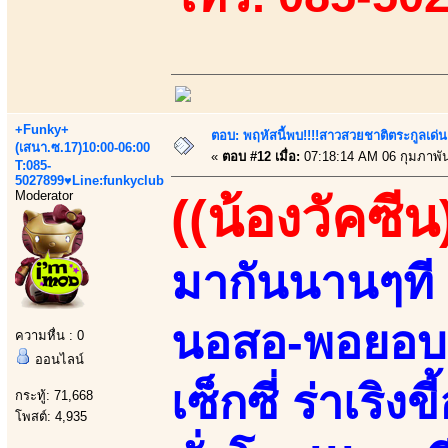
+Funky+
ตอบ: พฤหัสนี้พบ!!!!สาวสวยชาติตระกูลเด่น
(เสนา.ซ.17)10:00-06:00
«
ตอบ #12 เมื่อ:
07:18:14 AM 06 กุมภาพัน
T:085-
5027899♥Line:funkyclub
Moderator
((น้องวัคซีน
มากันนานๆที 
นอสอ-พอยอบอ!
ความหื่น : 0
ออนไลน์
เซ็กซี่ ร่าเริ
กระทู้: 71,668
โพสต์: 4,935