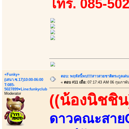
โทร. 085-50
+Funky+
ตอบ: พฤหัสนี้พบ!!!!สาวสวยชาติตระกูลเด่น
(เสนา.ซ.17)10:00-06:00
«
ตอบ #11 เมื่อ:
07:17:43 AM 06 กุมภาพัน
T:085-
5027899♥Line:funkyclub
Moderator
((น้องนิชชิน
ดาวคณะสายCปี