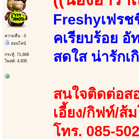
Freshyเฟรชชี
คเรียบร้อย อั
ความหื่น : 0
ออนไลน์
สดใส น่ารักเกิ
กระทู้: 71,668
โพสต์: 4,935
สนใจติดต่อสอ
เอี้ยง/กิฟท์/ส้
โทร. 085-50