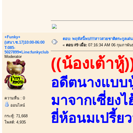
+Funky+
ตอบ: พฤหัสนี้พบ!!!!สาวสวยชาติตระกูลเด่น
(เสนา.ซ.17)10:00-06:00
«
ตอบ #9 เมื่อ:
07:16:34 AM 06 กุมภาพันธ
T:085-
5027899♥Line:funkyclub
Moderator
((น้องเต้าหู้)
อดีตนางแบบนู
มาจากเซี่ยงไ
ความหื่น : 0
ออนไลน์
ยี่ห้อนมเปรี้ยว
กระทู้: 71,668
โพสต์: 4,935