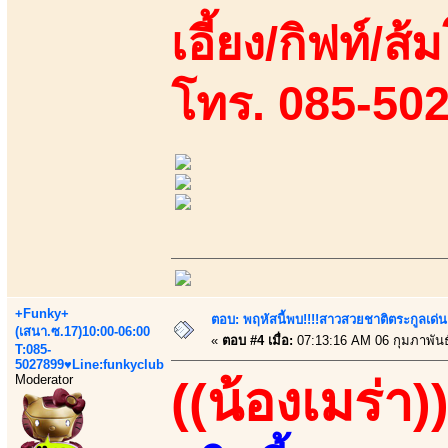
เอี้ยง/กิฟท์/ส้
โทร. 085-50
+Funky+
ตอบ: พฤหัสนี้พบ!!!!สาวสวยชาติตระกูลเด่น
(เสนา.ซ.17)10:00-06:00
«
ตอบ #4 เมื่อ:
07:13:16 AM 06 กุมภาพันธ
T:085-
5027899♥Line:funkyclub
Moderator
((น้องเมร่า)