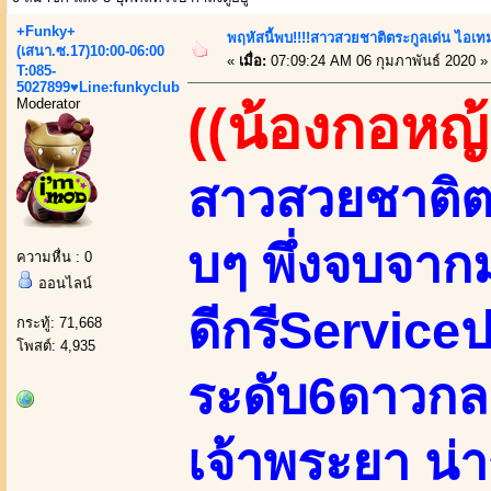
+Funky+
พฤหัสนี้พบ!!!!สาวสวยชาติตระกูลเด่น ไอเทม
(เสนา.ซ.17)10:00-06:00
«
เมื่อ:
07:09:24 AM 06 กุมภาพันธ์ 2020 »
T:085-
5027899♥Line:funkyclub
Moderator
((น้องกอหญ้
สาวสวยชาติตร
บๆ พึ่งจบจา
ความหื่น : 0
ออนไลน์
ดีกรีServiceป
กระทู้: 71,668
โพสต์: 4,935
ระดับ6ดาวกล
เจ้าพระยา น่