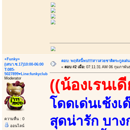
+Funky+
ตอบ: พฤหัสนี้พบ!!!!สาวสวยชาติตระกูลเด่น
(เสนา.ซ.17)10:00-06:00
«
ตอบ #2 เมื่อ:
07:11:31 AM 06 กุมภาพันธ
T:085-
5027899♥Line:funkyclub
Moderator
((น้องเรนเดีย
โดดเด่นเช้งเด
สุดน่ารัก บา
ความหื่น : 0
ออนไลน์