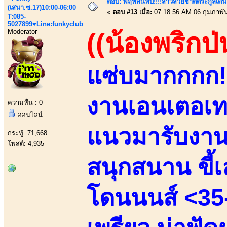
ตอบ: พฤหัสนี้พบ!!!!สาวสวยชาติตระกูลเด่น
(เสนา.ซ.17)10:00-06:00
«
ตอบ #13 เมื่อ:
07:18:56 AM 06 กุมภาพัน
T:085-
5027899♥Line:funkyclub
Moderator
((น้องพริกป่
แซ่บมากกกก!!
งานเอนเตอเทน
ความหื่น : 0
ออนไลน์
แนวมารับงานเ
กระทู้: 71,668
โพสต์: 4,935
สนุกสนาน ขี้เล
โดนนนส์ <35-