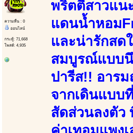
พริตตี้สาวแน
แดนน้ำหอมFr
ความหื่น : 0
ออนไลน์
และน่ารักสดใสย
กระทู้: 71,668
โพสต์: 4,935
สมบูรณ์แบบน
ปารีส!! อารมณ
จากเดินแบบที
สัดส่วนลงตัว 
ค่าเทอมแพงเล