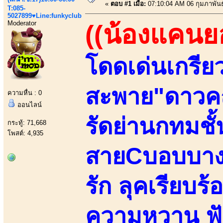
«
ตอบ #1 เมื่อ:
07:10:04 AM 06 กุมภาพันธ
T:085-
5027899♥Line:funkyclub
Moderator
((น้องแคนย
โดดเด่นเกรีย
สะพาย"ดาวค
ความหื่น : 0
ออนไลน์
รัดย่านกทมชั
กระทู้: 71,668
โพสต์: 4,935
สายCบอบบางSl
รัก ลุคเรียบร
ความหวาน ฟังแ