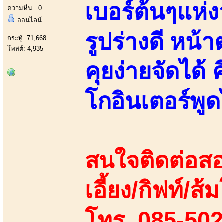
เบอร์ต้นๆแห่
ความหื่น : 0
ออนไลน์
รูปร่างดี หน
กระทู้: 71,668
โพสต์: 4,935
คุยง่ายจัดได้ 
โกอินเตอร์พู
สนใจติดต่อสอ
เอี้ยง/กิฟท์/ส้
โทร. 085-50