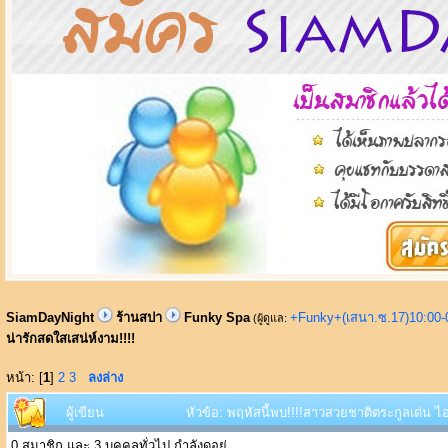
SiamDayNight
ร้านสปา
Funky Spa
+Funky+(เสนา.ซ.17)10:00-
(ผู้ดูแล:
น่ารักสดใสเสน่ห์งาม!!!!
หน้า: [
1
]
2
3
ลงล่าง
ผู้เขียน
หัวข้อ: พฤหัสนี้พบ!!!!สาวสวยชาติตระกูลเด่น ไอ
0 สมาชิก และ 3 บุคคลทั่วไป กำลังดูอยู่