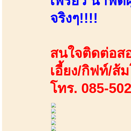
เพรียว น่าฟัด
จริงๆ!!!!
สนใจติดต่อสอ
เอี้ยง/กิฟท์/ส้
โทร. 085-50