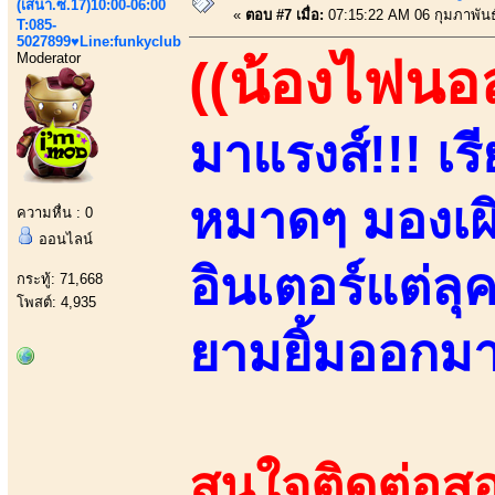
(เสนา.ซ.17)10:00-06:00
«
ตอบ #7 เมื่อ:
07:15:22 AM 06 กุมภาพันธ
T:085-
5027899♥Line:funkyclub
Moderator
((น้องไฟนอ
มาแรงส์!!! เ
หมาดๆ มองเผิ
ความหื่น : 0
ออนไลน์
อินเตอร์แต่ล
กระทู้: 71,668
โพสต์: 4,935
ยามยิ้มออกมา!!
สนใจติดต่อสอ