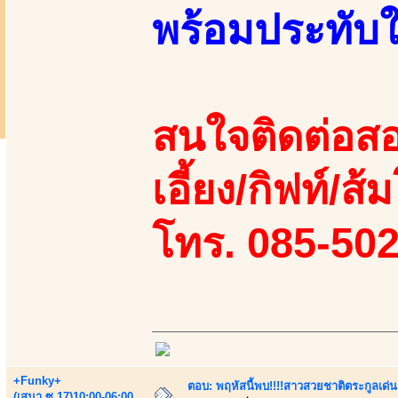
พร้อมประทับ
สนใจติดต่อสอ
เอี้ยง/กิฟท์/ส้
โทร. 085-50
+Funky+
ตอบ: พฤหัสนี้พบ!!!!สาวสวยชาติตระกูลเด่น
(เสนา.ซ.17)10:00-06:00