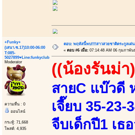
+Funky+
ตอบ: พฤหัสนี้พบ!!!!สาวสวยชาติตระกูลเด่น
(เสนา.ซ.17)10:00-06:00
«
ตอบ #6 เมื่อ:
07:14:48 AM 06 กุมภาพันธ
T:085-
5027899♥Line:funkyclub
Moderator
((น้องรันม่า)
สายC แบ๊วดี 
เจี๊ยบ 35-23-
ความหื่น : 0
ออนไลน์
จีบเด็กปี1 เธ
กระทู้: 71,668
โพสต์: 4,935