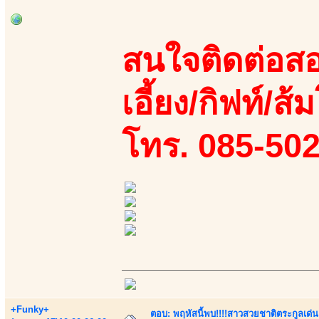
สนใจติดต่อสอ
เอี้ยง/กิฟท์/ส้
โทร. 085-50
+Funky+
ตอบ: พฤหัสนี้พบ!!!!สาวสวยชาติตระกูลเด่น