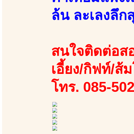
ล้น ละเลงลึกส
สนใจติดต่อสอ
เอี้ยง/กิฟท์/ส้
โทร. 085-50