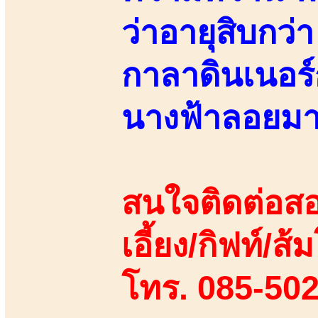
ว่าอายุสิบกว่
กาลาดินเนอร์
นางฟ้าลอยมา!
สนใจติดต่อสอ
เอี้ยง/กิฟท์/ส้
โทร. 085-50