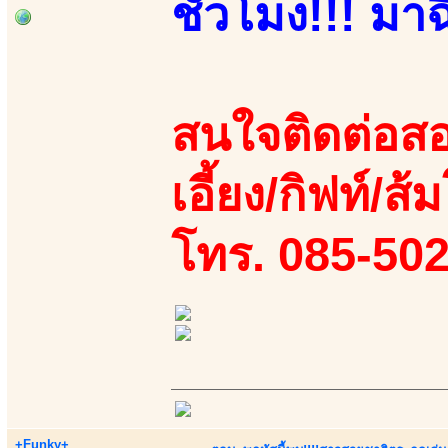
ชั่วโมง!!! มาฉ
สนใจติดต่อสอ
เอี้ยง/กิฟท์/ส้
โทร. 085-50
+Funky+