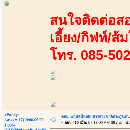
สนใจติดต่อสอ
เอี้ยง/กิฟท์/ส้
โทร. 085-50
+Funky+
ตอบ: พฤหัสนี้พบ!!!!สาวสวยชาติตระกูลเด่น
(เสนา.ซ.17)10:00-06:00
«
ตอบ #10 เมื่อ:
07:17:09 AM 06 กุมภาพัน
T:085-
5027899♥Line:funkyclub