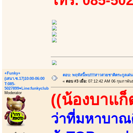
โทร. 085-50
+Funky+
ตอบ: พฤหัสนี้พบ!!!!สาวสวยชาติตระกูลเด่น
(เสนา.ซ.17)10:00-06:00
«
ตอบ #3 เมื่อ:
07:12:42 AM 06 กุมภาพันธ
T:085-
5027899♥Line:funkyclub
Moderator
((น้องบาแก็
ว่าที่มหาบาณ