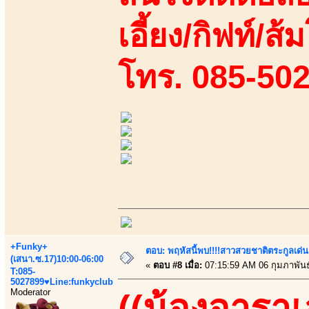
เอี้ยง/กิฟท์/ส้
โทร. 085-50
+Funky+
ตอบ: พฤหัสนี้พบ!!!!สาวสวยชาติตระกูลเด่น
(เสนา.ซ.17)10:00-06:00
«
ตอบ #8 เมื่อ:
07:15:59 AM 06 กุมภาพันธ
T:085-
5027899♥Line:funkyclub
Moderator
((น้องอาราเล