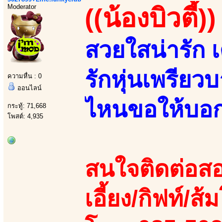
Moderator
((น้องบิวตี้))
สวยใสน่ารัก 
รักหุ่นเพรียว
ความหื่น : 0
ออนไลน์
ไหนขอให้บอก 
กระทู้: 71,668
โพสต์: 4,935
สนใจติดต่อสอ
เอี้ยง/กิฟท์/ส้