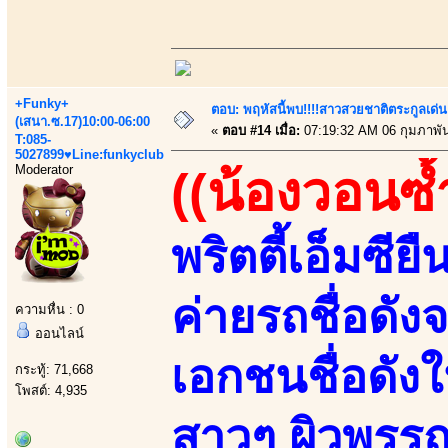
+Funky+
ตอบ: พฤหัสนี้พบ!!!!สาวสวยชาติตระกูลเด่น
(เสนา.ซ.17)10:00-06:00
«
ตอบ #14 เมื่อ:
07:19:32 AM 06 กุมภาพัน
T:085-
5027899♥Line:funkyclub
Moderator
((น้องวอนซ้
พริตตี้เอ็มซี
ค่ายรถชื่อดั
ความหื่น : 0
ออนไลน์
เอกชนชื่อดัง
กระทู้: 71,668
โพสต์: 4,935
สาวๆ ผิวพรร