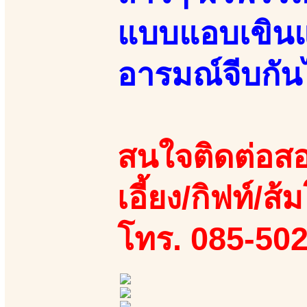
แบบแอบเขินแอบ
อารมณ์จีบกัน
สนใจติดต่อสอ
เอี้ยง/กิฟท์/ส้
โทร. 085-50