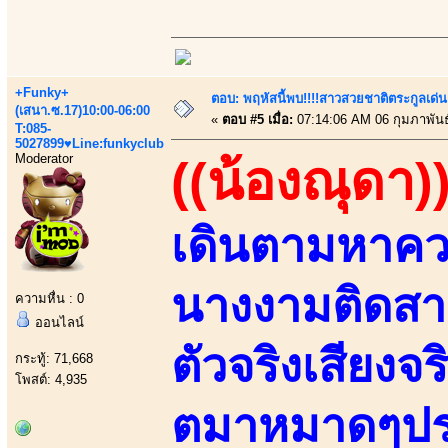
+Funky+
ตอบ: พฤหัสนี้พบ!!!!สาวสวยชาติตระกูลเด่น
(เสนา.ซ.17)10:00-06:00
«
ตอบ #5 เมื่อ:
07:14:06 AM 06 กุมภาพันธ
T:085-
5027899♥Line:funkyclub
Moderator
((น้องณุดา)
เดินตามหาความ
นางงามติดสา
ความหื่น : 0
ออนไลน์
ตัวจริงเสียงจร
กระทู้: 71,668
โพสต์: 4,935
ตมาหมาดๆปร