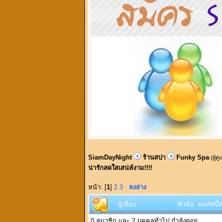
SiamDayNight
ร้านสปา
Funky Spa
(ผู้ด
น่ารักสดใสเสน่ห์งาม!!!!
หน้า: [
1
]
2
3
ลงล่าง
ผู้เขียน
หัวข้อ: พฤหัสนี
0 สมาชิก และ 2 บุคคลทั่วไป กำลังดูอยู่