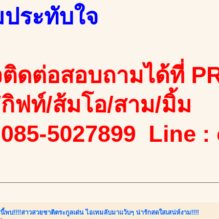
มประทับใจ
ติดต่อสอบถามได้ที่ PR
ง/กิฟท์/ส้มโอ/สาม/มิ้ม
 085-5027899 Line :
นี้พบ!!!!สาวสวยชาติตระกูลเด่น ไอเทมลับมาแว้บๆ น่ารักสดใสเสน่ห์งาม!!!!