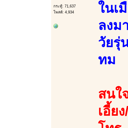
ในเมื
กระทู้: 71,637
โพสต์: 4,934
ลงมา
วัยรุ
ทม
สนใจ
เอี้ย