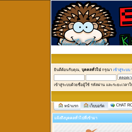
ยินดีต้อนรับคุณ,
บุคคลทั่วไป
กรุณา
เข้าสู่ระบบ
เข้าสู่ระบบด้วยชื่อผู้ใช้ รหัสผ่าน และระยะเวลาใ
CHAT R
หน้าแรก
เว็บบอร์ด
แจ้งถึงบุคคลทั่วไปที่เข้ามา