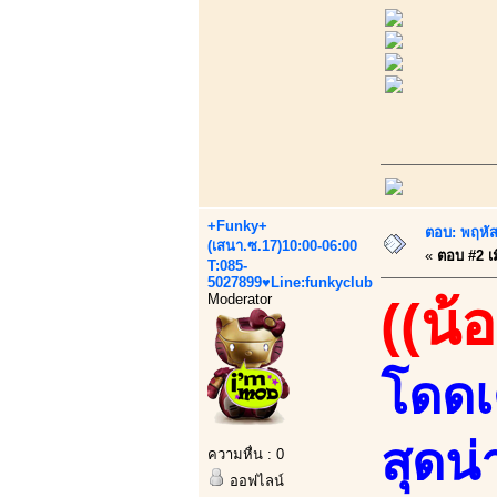
+Funky+
ตอบ: พฤหัส
(เสนา.ซ.17)10:00-06:00
«
ตอบ #2 เม
T:085-
5027899♥Line:funkyclub
Moderator
((น้
โดดเด
สุดน
ความหื่น : 0
ออฟไลน์