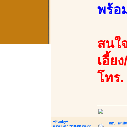
พร้อ
สนใจ
เอี้ย
โทร.
+Funky+
ตอบ: พฤหัส
(เสนา.ซ.17)10:00-06:00