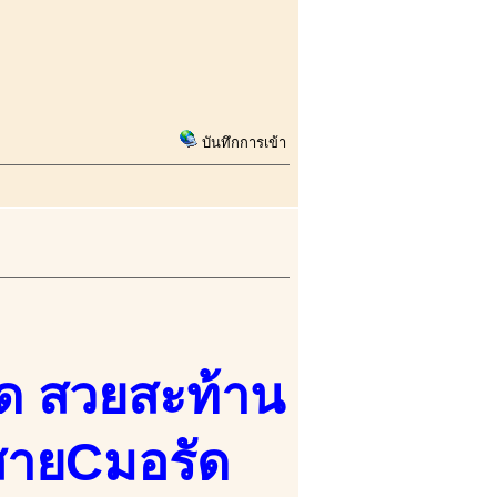
บันทึกการเข้า
จุด สวยสะท้าน
 สายCมอรัด