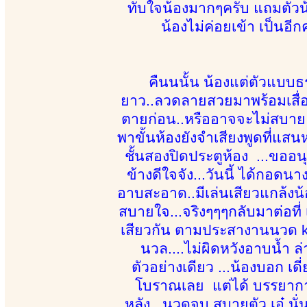
ทับใจน้องมากๆครับ แถมตัวน้
น้องไม่ค่อยเข้า เป็นอีก
คืนนนั้น น้องแต่ตัวแบ
ยาว..ลวดลายสวยมาพร้อมเสื่
ตายก่อน..หรืออาจจะไม่สบาย 
พาขั้นห้องยังจำเสียงพูดที่แสนห
ชั้นสองปิดประตูห้อง ...ขออน
ข้างดีใจจัง...วันนี้ ได้กอดนาง
อาบสะอาด..มีเล่นเสียวแกล้งน
สบายใจ...จริงๆๆๆกลับมาต่อที่
เสียวกัน ตามประสางานนวด kap
นวล....ไม่ผิดหวังอาบน้ำ ล่
ตัวอย่างเดียว ...น้องบอก 
โบราณเลย แต่ได้ บรรยากาศ 
หลัง...นวดจบ สบายตัว เอ๋ นั่