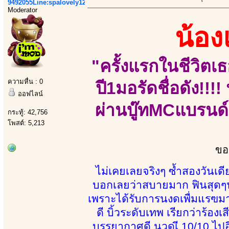
9492055Line:spalovely123
Moderator
น้อ
"ครั้งแรกในชีวิตเธ
ความหื่น : 0
ปี1มอรัดชื่อดัง!!
ออฟไลน์
ผ่านบู๊ทMCแบรนด์
กระทู้: 42,756
โพสต์: 5,213
ขอ
ไม่เคยเลยจริงๆ ซ้ำสองวันเ
บอกเลยว่าสบายมาก ฟินสุดๆ
เพราะได้รับการนงดเพื่มแรฃมาไ
ดี บิ้วระดับเทพ เรียกว่าร้อง
บรรยากาศดี นวดเี 10/10 ไป