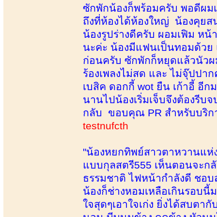
ซักพักน้องก็พร้อมครับ พอดีผมเ
ถึงที่ห้องได้ห้องใหญ่ น้องคุย
น้องรูปร่างดีครับ ผอมเฟิม ห
นะค่ะ น้องมีแฟนเป็นทอมด้วย 
ก่อนครับ ซักพักก็หยุดแล้วนั
ร้องเพลงไม่สด และ ไม่จุ๊ปปากค
เบสิค ดอกกี้ wot ยืน เก้าอี้
นานไปน้องเริ่มเจ็บจึงต้องรี
กลับ ขอบคุณ PR สำหรับบริกา
testnufcth
"น้องหยกทิพย์สาวตาหวานแห่งบ้
แบบกุลสตรี555 เห็นตอนจะกลับ
ธรรมชาติ ไฟหน้ากำลังดี ชอบส
น้องก็ช่างหอมเหลือเกินรอบน
ใจสุดๆเอาใจเก่ง ยิ่งได้สบตากั