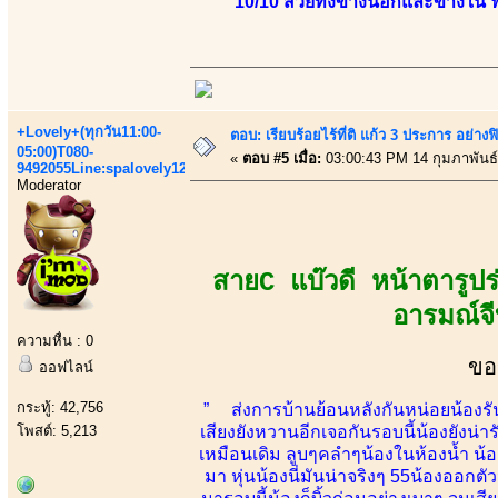
10/10 สวยทั้งข้างนอกและข้างใน
+Lovely+(ทุกวัน11:00-
ตอบ: เรียบร้อยไร้ที่ติ แก้ว 3 ประการ อ
05:00)T080-
«
ตอบ #5 เมื่อ:
03:00:43 PM 14 กุมภาพันธ์
9492055Line:spalovely123
Moderator
สายC แบ๊วดี หน้าตารูป
อารมณ์จี
ความหื่น : 0
ขอ
ออฟไลน์
กระทู้: 42,756
” ส่งการบ้านย้อนหลังกันหน่อยน้องรันม
โพสต์: 5,213
เสียงยังหวานอีกเจอกันรอบนี้น้องยังน่า
เหมือนเดิม ลูบๆคลำๆน้องในห้องน้ำ น้
มา หุ่นน้องนี่มันน่าจริงๆ 55น้องออกตั