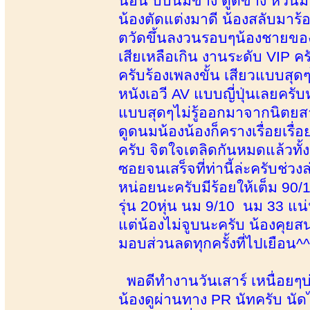
นอน บีบนมข้าง ดูดข้าง หัวนมโด
น้องตัดแต่งมาดี น้องสลับมาร
ตวัดขึ้นลงวนรอบๆน้องชายของผ
เสียเหลือเกิน งานระดับ VIP ครั
ครับร้องเพลงขั้น เสียวแบบสุ
หนังเอวี AV แบบญี่ปุ่นเลยครั
แบบสุดๆไม่รู้ออกมาจากนิตยส
ดูดนมน้องน้องก็ครางเรื่อยเรื่
ครับ จิตใจเตลิดกันหมดแล้วทั้งค
ซอยจนเสร็จที่ท่านี้ล่ะครับช
หน่อยนะครับมีร้อยให้เต็ม 90
รุ่น 20หุ่น นม 9/10 นม 33 แน
แต่น้องไม่จูบนะครับ น้องคุ
มอบส่วนลดทุกครั้งที่ไปเยือน^^-
พอดีทำงานวันเสาร์ เหนื่อยๆบ่
น้องดูผ่านทาง PR นัทครับ นัดไ