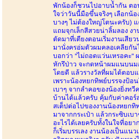
พักน้องก็ชวนไปอาบน้ำกัน ตอนท
ใจว่าวันนี้มือขึ้นจริงๆ เลือกน
บางๆ ไม่ต้องใหญ่โตนะครับ) แ
แถมจุกเล็กสีสวยน่าลิ้มลอง ง
ตัดมาที่เตียงตอนเริ่มงานเสีย
มานั่งครอ่มตัวผมคลอเคลียกัน
บอกว่า "ไม่ถอดแว่นเหรอคะ" ผ
หักรึป่าว จะกดหน้าผมแนบนมอย
โดยดี แล้วรางวัลที่ผมได้ตอบแทน
เพราะน้องหยกทิพย์บรรจงป้อนใ
เบาๆ จากลำคอของน้องยิ่งทวีควา
บ้านได้แล้วครับ คุ้มกับค่าคอร
สเต็ปต่อไปของงานน้องหยกทิพ
มาจากกระเป๋า แล้วกระซิบเบาๆ ว
อะไรได้เลยครับทั้งในใจที่อยาก
ก็เริ่มบรรเลง งานน้องเป็นแน