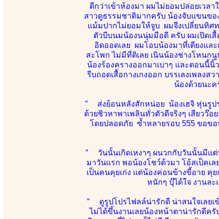
ดีกว่าเข้าห้องมา ผมไม่ยอมปล่อยเวลาให
สาวดูธรรมชาติมากครับ น้องจับแขนของผม
แม้มปากไม่ยอมให้จูบ ผมจึงเปลี่ยนทิ
ตัวบีบนมน้องนนุ่มมือดี ครับ ผมเปิด
อิดออดเลย ผมโอบน้องมาที่เตียงและเริ
สะโพก ไม่มีที่ติเลย เนินน้องช่างโหนกนู
น้องร้องครางออกมาเบาๆ และตอนนี้นิ้วผ
รีบถอดเสื้อกางเกงออก บรรเลงเพลงสวา
น้องด้วยนะคร
” ส่งย้อนหลังสักหน่อย น้องเฮจิ หุ่น
ด้วยชิวหาพาเพลินทั่วตัวดีจริงๆ เสียวว๊อ
โดยปลอดภัย ซ้ำหลายรอบ 555 ขอขอบคุณ
” วันนั้นเกิดเหงาๆ ผนวกกับวันนั้นมีแต่น้
มาวันแรก พอน้องโชว์ต้วมา โอ้สเป็คเลย 
เป็นคนคุยเก่ง แต่น้องค่อนข้างขี้อาย คุ
หนักๆ บุ๊ได้ใจ งานละ
” ดูรูปโปรไฟลล์น่ารักดี น่าสนใจเลยเข้า
ไม่ได้ขึ้นงานเลยน้องหน้าตาน่ารักดีคร