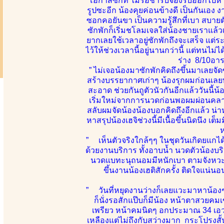
โอกาสซักที ไม่รอช้ารีบจองรีบออกไปหาทัน
รูปซะอีก น้องคุยค่อนข้างดี เป็นกันเอง 
ซอกคอยันขา เป็นความรู้สึกที่เบา สบายต
ซักพักก็เริ่มชโลมเจลใส่น้องชายเราแล้วเ
ยากเลยใช้เวลาอยู่ซักพักถึงจะเสร็จ แต่ร
ไว้ให้ช่วงเวลานี้อยู่นานกว่านี้ แต่ทนไม
ร่าง 8/10อา
” ไม่เจอน้องมาซักพักคิดถึงขึ้นมาเลยจั
สร้างบรรยากาศเก่าๆ น้องรุกผมก่อนเลย
สะอาด ช่วยกันถูตัวนัวกันอีกแล้ววันนี้น
เริ่มใหม่จากการนวดก่อนพอผมผ่อนคลายสบ
สลับผมจัดน้องน้องบอกคิดถึงอีกแล้ว น่า
หาสรุปน้องเฮจิช่วงนี้มีเนื้อขึ้นนิดนึง 
ห
” เห็นตัวจริงใกล้ๆๆ ในชุดวันเกิดยแกได้
ด้วยงานบริการ ทั้งอาบน้ำ นวดตัวน้องบริก
นวดแบทะนุถนอมมีหนักเบา ตามจังหวะลีล
ขึ้นงานน้องเฮติสักครั้ง ติดใจแน่น
” วันที่หยุดงานว่างก็เลยแวะมาหาน้องๆส
ก็นั่งรอสักแป๊บก็มีน้อง หน้าตาสวยค
เพรียว หน้าคมนิดๆ อกประมาณ 34 เอวไ
เหลืองแต่ไม่ถึงกับสว่างมาก กระโปรงส