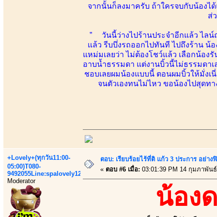
จากนั้นก็ลงมาครับ ถ้าใครจบกับน้องไ
ส่
” วันนี้ว่างไปร้านประจำอีกแล้ว ไลน์ถา
เเล้ว รีบบึ่งรถออกไปทันที ไปถึงร้าน 
แหม่มเลยว่า ไม่ต้องโชว์แล้ว เลือกน้องร
อาบน้ำธรรมดา แต่งานบิ้วนี้ไม่ธรรมดาเล
ชอบเลยผมน้องแบบนี้ ตอนผมบิ้วให้มั่งเน
จนตัวเองทนไม่ไหว ขอน้องไปสุดทาง 
+Lovely+(ทุกวัน11:00-
ตอบ: เรียบร้อยไร้ที่ติ แก้ว 3 ประการ อ
05:00)T080-
«
ตอบ #6 เมื่อ:
03:01:39 PM 14 กุมภาพันธ์
9492055Line:spalovely123
Moderator
น้อง