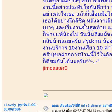
จริตของผมจริงๆ ครับ ฟังเพลงไ
งานนี้อย่างประทับใจกันดีกว
อย่างสะใจเธอ แล้วก็เอื้อมมื
เธอได้อย่างใกล้ชิด หลังจากเส
เบาๆ และเริ่มงานขั้นสุดท้าย
ก็พ่ายแพ้น้องไป วันนั้นถึงแม้
กลับบ้านเลยครับ สรุปงาน น้อง
งานบริการ 10งานเสียว 10 ค่าใ
ครับ)ขอฝากการบ้านนี้ไว้ในอ้อม
ก็ติชมกันได้นะครับ^^-.,-”
jimcaster0
+Lovely+(ทุกวัน11:00-
ตอบ: เรียบร้อยไร้ที่ติ แก้ว 3 ประการ อ
05:00)T080-
«
ตอบ #2 เมื่อ:
02:58:47 PM 14 กุมภาพันธ์