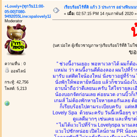
+Lovely+(ทุกวัน11:00-
เรียบร้อยไร้ที่ติ แก้ว 3 ประการ อย่างฟ
05:00)T080-
«
เมื่อ:
02:57:15 PM 14 กุมภาพันธ์ 2020 »
9492055Line:spalovely123
Moderator
(นศ.ปอโท ผู้เชี่ยวชาญภาษา)เรียบร้อยไร้ที่ติ ไม่
ขอ
” ช่วงนี้งานเยอะ พอหาเวลาได้ ผมก็ต้
ความหื่น : 0
แหม่ม ว่า คนนี้งานดีต้องลอง ผมไปที่ร้า
ออฟไลน์
มารับ แต่ติดใจน้องใหม่ นั่งขาวอยู่ที่ร้า
นั่งพักให้พอหาย้หนื่อย แล้วก็ชวนน้
กระทู้: 42,756
อาบน้ำถือว่าดีเลยนะครับ ใส่ใจรายละเอ
โพสต์: 5,213
น้องบอกจัดก่อนเลย ค่อยนวด งานบิ้วก็เร
เกมส์ ไม่ต้องพักหายใจหายคอกันเลย ต้อ
ก็เรียบร้อยไปตามระเบียบครับ แต่หลั
Lovely Spa ด้วยนะครับ วันนี้เหนื่อย
ดูแลดีมากๆ เช่นเคย และที่ขาดไ
” ไม่ได้แวะไปที่ร้าน Lovelyspa นานเล
แวะไปซักหน่อย เปิดไลน์ถาม PR น้องคนไ