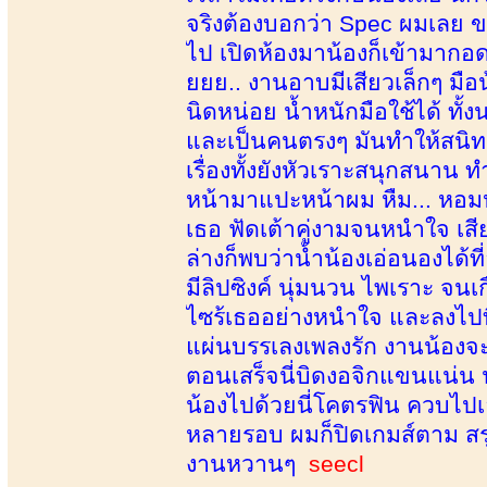
จริงต้องบอกว่า Spec ผมเลย ข
ไป เปิดห้องมาน้องก็เข้ามากอดม
ยยย.. งานอาบมีเสียวเล็กๆ มือน้
นิดหน่อย น้ำหนักมือใช้ได้ ทั้
และเป็นคนตรงๆ มันทำให้สนิ
เรื่องทั้งยังหัวเราะสนุกสนาน 
หน้ามาแปะหน้าผม หืม... หอม
เธอ ฟัดเต้าคู่งามจนหนำใจ เส
ล่างก็พบว่าน้ำน้องเอ่อนองได้
มีลิปซิงค์ นุ่มนวน ไพเราะ จนเ
ไซร้เธออย่างหนำใจ และลงไปท
แผ่นบรรเลงเพลงรัก งานน้องจะเ
ตอนเสร็จนี่บิดงอจิกแขนแน่น น
น้องไปด้วยนี่โคตรฟิน ควบไปเอา
หลายรอบ ผมก็ปิดเกมส์ตาม สรุป
งานหวานๆ
seecl