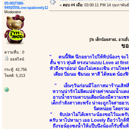
05:00)T080-
«
ตอบ #4 เมื่อ:
03:00:11 PM 14 กุมภาพันธ์
9492055Line:spalovely123
Moderator
[/b เด็กน้อยสายL อวบอั
ขอ
ความหื่น : 0
” คนนี้ฟิต นึกอยากไปให้ทิปน้องๆ จะไปร
ออฟไลน์
สั้น ขาว หุ่นดี ทรงนางแบบ Love at firs
หัวถึงขาอ่อน! น้องไม่เคอะเขิน งานไหลชั
กระทู้: 42,756
เตียง บีมนม ชิมนม ทาสี ได้หมด น้องฟิวแ
โพสต์: 5,213
” เย็นๆวันก่อนมีโอกาสมาร้านเลิฟลี
หวานน่ารักไม่ผิดแน่จ่ายค่าขนมน้ำแด
อาบน้ำธรรมดาบนเตียงน้องมีความเซฟ
เด็กกำลังสาวสะพรั่ง น่าจะถูกใจสายอ
นิดหน่อย โดยรวมน
” จับปลาไม่ได้เพราะน้องขอไว้นะครับ แ
ครับ หาไปหามา เออ Lovely ถือว่าใกล้ที
ถึงรอน้องชงน้ำให้แป๊บนึงน้องก็รับขึ