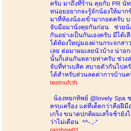
ครับ มาถึงที่ร้าน คุยกับ PR น
หน่อยอยากจะรู้จักน้องให้มากข
มาที่ห้องน้องเข้ามากอดครับ บ
จับมือมานั่งคุยกันก่อน ช่วยน
กันอย่างเป็นกันเองครับ มีได้เ
ได้ห้องใหญ่มองผ่านกระจกสาวส
เลย ต่อมาผมเลยนัวบ้าง น่าอกก
นั้นก็เล่นกันหลายท่าครับ ช่วง
จับที่ท่าเบสิค สบายตัวกันไป
ได้สำหรับส่วนลดค่าการบ้านครั
testnufcth
น้องหยกทิพย์ @lovely Spa ชอบ
ครบเครื่อง แต่ที่เด็ดกว่าคือฝี
เกร็ง ขนาดปกติผมเสร็จช้ายัง
ว่าไม่เตือน ^^-.,-”
rainbow01