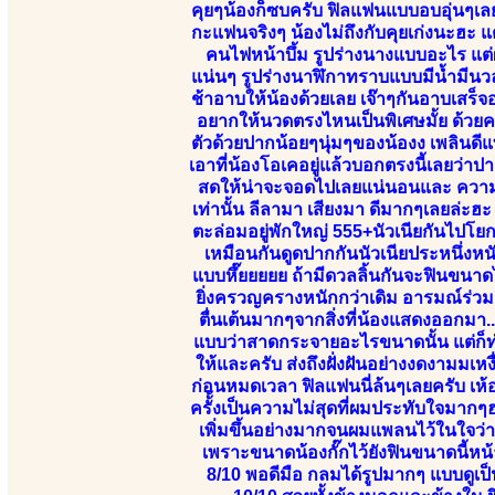
คุยๆน้องก็ซบครับ ฟิลแฟนแบบอบอุ่นๆเลย
กะแฟนจริงๆ น้องไม่ถึงกับคุยเก่งนะฮะ แ
คนไฟหน้าบึ้ม รูปร่างนางแบบอะไร แต
แน่นๆ รูปร่างนาฬิกาทราบแบบมีน้ำมีนวลห
ช้าอาบให้น้องด้วยเลย เจ๊าๆกันอาบเสร็
อยากให้นวดตรงไหนเป็นพิเศษมั้ย ด้วยความ
ตัวด้วยปากน้อยๆนุ่มๆของน้องง เพลินดีแท
เอาที่น้องโอเคอยู่แล้วบอกตรงนี้เลยว่าป
สดให้น่าจะจอดไปเลยแน่นอนและ ความเปร
เท่านั้น ลีลามา เสียงมา ดีมากๆเลยล่ะฮ
ตะล่อมอยู่พักใหญ่ 555+นัวเนียกันไปโย
เหมือนกันดูดปากกันนัวเนียประหนึ่งห
แบบหึ๊ยยยยย ถ้ามีดวลลิ้นกันจะฟินขนา
ยิ่งครวญครางหนักกว่าเดิม อารมณ์ร่วมผ
ตื่นเต้นมากๆจากสิ่งที่น้องแสดงออกมา
แบบว่าสาดกระจายอะไรขนาดนั้น แต่ก็ทำใ
ให้และครับ ส่งถึงฝั่งฝันอย่างงดงามมเหง
ก่อนหมดเวลา ฟิลแฟนนี่ล้นๆเลยครับ เห้
ครั้้งเป็นความไม่สุดที่ผมประทับใจมา
เพิ่มขึ้นอย่างมากจนผมแพลนไว้ในใจว่
เพราะขนาดน้องกั๊กไว้ยังฟินขนาดนี้หน้
8/10 พอดีมือ กลมได้รูปมากๆ แบบดูเป็น