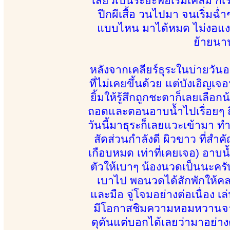
เสียวเป็นระยะพอเริ่มเคลิ้ม ก็
ปีกผีเสื้อ วนไปมา จนเริ่มฉ่
แบบไหน มาได้หมด ไม่งอแง 
ย้ายนาน
หลังจากเคลียร์ธุระในบ่ายวันอ
ที่ไม่เคยขึ้นด้วย แต่บังเอิญ
ยิ้มให้รู้สึกถูกชะตาก็เลยเลือ
ถอดและตอนอาบน้ำไปเรื่อยๆ ถึงได
วันนี้มาธุระก็เลยแวะเข้ามา ท
สัดส่วนกำลังดี ผิวขาว ที่สำคั
เกือบหมด เท่าที่เคยเจอ) อาบน้
ตัวให้เบาๆ น้องนวดเป็นนะครั
เบาไป พอนวดได้สักพักให้คลายเส
และมือ จู่โจมอย่างต่อเนื่อง เ
มีโอกาสชิมความหอมหวานจากตั
ดุดันแต่บอกได้เลยว่ามาอย่า