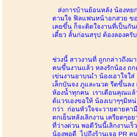
ส่งการบ้านย้อนหลัง น้องหยกท
ตามใจ ฟิลแฟนหน้าอกสวย ของแท้
เคยขึ้น ก็จะติดใจงานที่เป็นก
เดี๋ยว ลั้นก่อนสรุป ต้องลองคร
ช่วงนี้ สาวงานที่ ถูกกล่าวถึง
คนขึ้นงานแล้ว หลงรักน้อง ถก
เข่นงานอาบนเำ น้องเอาใจใส่
เล็กบันจง ภูและนวด รีดขึ้น
ห้องน้ำทุกคน เราเตือนคุณแล้ว
ต้แวรเองขอให้ น้องเบาๆๆมิหน
กว่า ก่อนหัวใจจะวายตายคามื
ตกเย็นหลังเลิกงาน เครียดๆอย
ที่ว่างด่วน พอดีวันนี้เลิกงานเ
น้องพอดี ไปถึงร้านเจอ PR คนใ