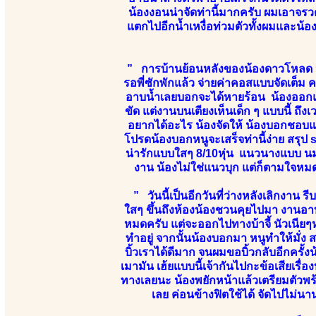
น้องงอนน่าจัดท่านี้มากครับ ผมเอาจร
แตกไปอีกน้ำเหงื่อท่วมตัวทั้งผมและน้อง
” การบ้านย้อนหลังของน้องดาวโหลด 
รอพี่ซักพักแล้ว จ่ายค่าคอสแบบจัดเต็ม 
อาบน้ำเลยบอกจะได้หายร้อน น้องออกแน
ขัด แต่งานบนเตียงเห็นเด็ก ๆ แบบนี้ ถึ
อยากได้อะไร น้องจัดให้ น้องบอกชอบแน
โปรดน้องบอกหนูจะเสร็จท่านี้ง่าย สรุป 
น่ารักแบบใสๆ 8/10หุ่น แนวนางแบบ นมเ
งาน น้องไม่ใช่แนวบุก แต่ก็ตามใจหมด
” วันนี้เป็นอีกวันที่ว่างหลังเลิกงาน 
ใสๆ ขึ้นถึงห้องน้องชวนคุยไปมา งานอ
หมดครับ แต่จะออกไปทางบ้าจี้ นัวเนียๆหน่อ
ทำอยู่ จากนั้นน้องบอกมา หนูทำให้มั่ง ส
บิ้วเราได้ดีมาก จนผมขอบิ้วกลับอีกครั้ง
เมามัน เฮ้ยแบบนี้เจ้ากันไปกะข้อเสียเรื่อ
ทางเลยนะ น้องพยักหน้าแล้วเตรียมตัวพร
เลย ค่อนข้างฟิตใช้ได้ จัดไปไม่น