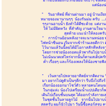
มารอบนี้น้องก็บิ้วก่อนอย่างเบาๆ จนเสีย
แต่น้อง
” วันอาทิตย์ ที่ผ่านผ่านมา อยู่ บ้านเ
หมายจองมานานๆๆ น้องรันม่ม ครับ ....แ
ๆๆงานอาบน้ำ ยังทำได้ดีซะด้วย แต่งานน
ให้ ไม่มีผิดหวัง ที่สำคัญ งานตามใ
สุดท้าย แนะนำให้ลองครับ น
” การบ้านย้อนหลังอาจจะนานหน่อย พอดีเป
ไฟหน้าซีนอน เริ่มจากเข้าร้านเลยดีกว่า 
ไว้นานแล้วันนี้้ลยได้มีโอกาสสักทีหลัง
โดยการช่วยน้องถอดแล้วพากันไปอาบน้ำอ
ไม่เน้นนวดเท่่ไหร่จากนั้นก็ตามสเต็ปครับ
ต่ำ เรื่อยๆ และก็ร้องเพลงให้น้องชายฟ
” เว้นหายไปหลายอาทิตย์จากติดงาน ว
มา อยากไปดูตัวเป็นๆดีกว่า รีบบึ่งไปถึ
เรียกน้องออกมาโชว์ตัว หลายคนโดนจองขึ
ในกลุ่มล่ะ น้องไปเตรียมน้ำแปปเดียวก็พ
เดินไปเกือบชั้นบนสุด ได้ออกกำลังกายเล
ในชุดชั้นในลายลูกไม้ จากนั้นไปอาบน้ำ
สดครับ ผมก็นัวไปมา วันนี้ซื้อคอร์สจบ คร