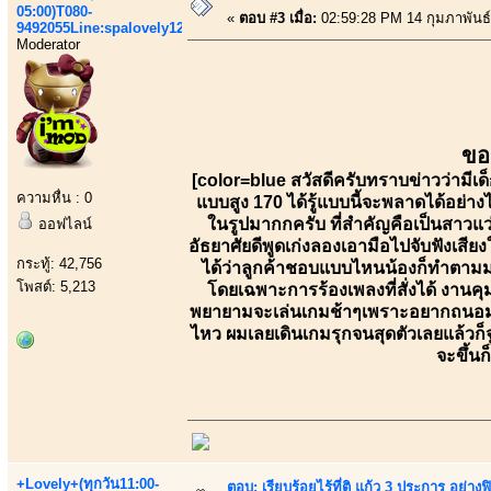
05:00)T080-
«
ตอบ #3 เมื่อ:
02:59:28 PM 14 กุมภาพันธ์
9492055Line:spalovely123
Moderator
ขอ
[color=blue สวัสดีครับทราบข่าวว่ามีเ
ความหื่น : 0
แบบสูง 170 ได้รู้แบบนี้จะพลาดได้อย่า
ในรูปมากกครับ ที่สำคัญคือเป็นสาวแว
ออฟไลน์
อัธยาศัยดีพูดเก่งลองเอามือไปจับฟังเสียง
กระทู้: 42,756
ได้ว่าลูกค้าชอบแบบไหนน้องก็ทำตามมาถ
โพสต์: 5,213
โดยเฉพาะการร้องเพลงที่สั่งได้ งานค
พยายามจะเล่นเกมช้าๆเพราะอยากถนอมเวล
ไหว ผมเลยเดินเกมรุกจนสุดตัวเลยแล้วก
จะขึ้นก
+Lovely+(ทุกวัน11:00-
ตอบ: เรียบร้อยไร้ที่ติ แก้ว 3 ประการ อ