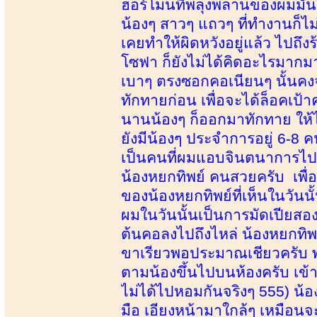
ฮอร์โมนที่พลุ่งพล่านของผมมั
น้องๆ สาวๆ แถวๆ ที่ทำงานก็ไม่ไ
เคยทำให้ผิดหวังอยู่แล้ว ไปถึ
โซฟา ก็ยังไม่ได้คิดอะไรมากมา
เบาๆ ตรงซอกคอเนียนๆ นั้นคงจ
ทักทายก่อน เพื่อจะได้ล็อคเป้า
นานน้องๆ ก็ออกมาทักทาย ให้
ยังมีน้องๆ ประจำการอยู่ 6-8 ค
เป็นคนที่ผมแอบจินตนาการไปล่
น้องหยกทิพย์ คนสวยครับ เพื่
ของน้องหยกทิพย์ที่เห็นในวันน
ผมในวันนั้นเป็นการมัดเปียสองเ
ต้นคอลงไปถึงไหล่ น้องหยกทิพย
ขาเรียวพอประมาณเชียวครับ พอ
ตามน้องขึ้นไปบนห้องครับ เข
ไม่ได้ไปหอมกันจริงๆ 555) น
มือ เอียงหน้ามาใกล้ๆ เหมือนจ