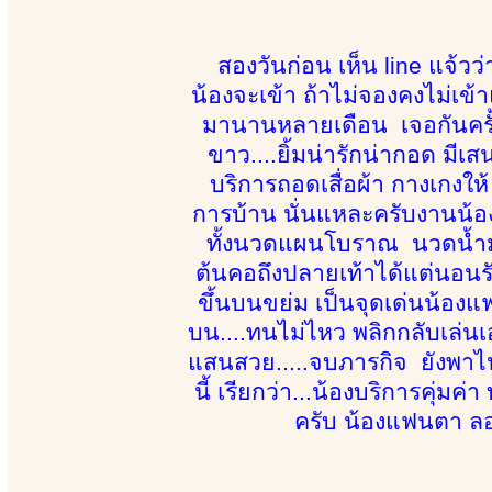
สองวันก่อน เห็น line แจ้ว
น้องจะเข้า ถ้าไม่จองคงไม่เข้
มานานหลายเดือน เจอกันครั้งแ
ขาว....ยิ้มน่ารักน่ากอด มีเส
บริการถอดเสื่อผ้า กางเกงให้
การบ้าน นั่นแหละครับงานน้อ
ทั้งนวดแผนโบราณ นวดน้ำมัน
ต้นคอถึงปลายเท้าได้แต่นอนรับ
ขึ้นบนขย่ม เป็นจุดเด่นน้องแ
บน....ทนไม่ไหว พลิกกลับเล่นเ
แสนสวย.....จบภารกิจ ยังพา
นี้ เรียกว่า...น้องบริการคุ่ม
ครับ น้องแฟนตา ลอง