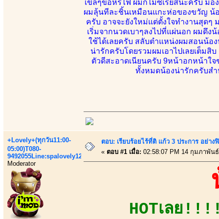
เขิลๆขอหรี่ไฟ ผมก็ไม่ซีเรียสนะครับ ม
ผมลุ้นทีละชิ้นเหมือนแกะห่อของขวัญ น้อ
ครับ อาจจะยังใหม่แต่ตั้งใจทำงานสุดๆ 
เริ่มจากนวดเบาๆลงไปที่แผ่นอก ผมดึงน้
ใช้ได้เลยครับ สลับตำแหน่งผมสอนน้องห
น่ารักครับโดยรวมผมเอาไปเลยเต็มสิบ แล
ตัวดีสะอาดเนียนครับ 9หน้าอกหน้า
ทั้งหมดน้องน่ารักครับส
+Lovely+(ทุกวัน11:00-
ตอบ: เรียบร้อยไร้ที่ติ แก้ว 3 ประการ อ
05:00)T080-
«
ตอบ #1 เมื่อ:
02:58:07 PM 14 กุมภาพันธ์
9492055Line:spalovely123
Moderator
HOTเลย!!!!