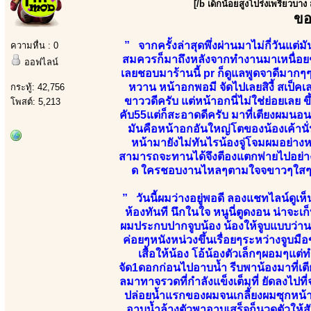
[/b เด็กน้อยสูงโปร่งเพรียวบาง
ขอ
” จากครั้งล่าสุดพึ่งผ่านมาไม่กี่วันแต
ความหื่น : 0
สมควรก็มาถึงหลังจากทำงานมาเหนื่อยๆเม
ออฟไลน์
เลยชอบมาร้านนี้ pr ก็ดูแลพูดจาดีมากๆๆ
หวาน หน้าอกพอมี จัดไปเลยสิงี้ สเป็
กระทู้: 42,756
ขาววดีครับ แต่หน้าอกนี่ไม่ใช่ย่อยเลย 
โพสต์: 5,213
คับ55แต่ก็สะอาดดีครับ มาที่เตียงผมนอนใ
มันคือหน้าอกอันใหญ่โตของน้องเค้านั
หน้ามายังไม่ทันไรน้องจู่โจมผมอย่างห
สามารถจะทานได้จึงตีองแตกพ่ายไปอย่างยั
ด ใครชอบงานไหลๆตามใจจขาวๆใสๆเน้น
” วันนี้ผมว่างอยู่พอดี ลองแชทไลน์ดูเห
ห้องทันที นึกในใจ หนูนี่ตูดงอน น่าจะเก็
ผมประกบปากจูบน้อง น้องให้จูบแบบว่าน
ค่อยๆหนังหน่วงขึ้นเรื่อยๆระหว่างจูบมื
เสื้อให้น้อง โอ้น้องตัวเล็กๆผอมๆแต่
จัด1ดอกก่อนไปอาบน้ำ รีบพาน้องมาที่เต
ลมาทาจรวดที่กำลังแข็งเต็มที่ ยัดลงไปที
ปล่อยน้ำแรกของผมจนเกลี้่ยงผมซุกหน้าค
อาบน้ำล้างตัวพาอาบเสร็จก็นวดตัวให้ส