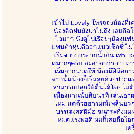
เข้าไป Lovely โทรจองน้องที่
น้องติดฝนยังมาไม่ถึง เลยถือโอ
ไวมาก นั่งดูไปเรื่อยๆน้องแ
แฟนต้าหุ่นดีออกแนวเซ็กซี่ ไม่ใ
เริ่มจากการอาบน้ำกัน เพราะ
ดมากๆครับ สะอาดกว่าอาบเอง
เริ่มจากนวดให้ น้องมีฝีมือก
จากนั้นน้องก็เริ่มลุยด้วยปากแล
สามารถปลุกให้ตื่นได้โดยไม่ต้
เนื่องนานนับสิบนาที เล่นเอา
ไหม แต่ด้วยอารมณ์เพลินบวกกั
บรรเลงสุดฝีมือ จนกระทั่งผมท
หมดแรงพอดี ผมก็เลยถือโอ
เคร