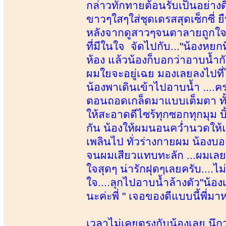
กล่าวทักทายต้อนรับเป็นอย่า
ขาวๆใสๆใส่ชุดเดรสสุดเซ็กซี่ 
หลังจากดูสาวๆจนตาลายถูกใจห
ที่มีในใจ จัดไปกับ..."น้องหยกท
ห้อง แล้วน้องก็บอกว่าอาบน้ำกั
ผมใยจะอยู่เฉย มองเลยลงไปที่
น้องพาเดินเข้าไปอาบน้ำ ....คร
ตอนถอดเกล็ดมาแบบเต็มตา ทั้
ให้สะอาดดีไซร้ทุกซอกทุกมุม บิ
กัน น้องให้ผมนอนคว่ำนวดให
เพลินไป ทั่วร่างกายผม น้องบอ
จนผมเสียวแทบทะลัก ...ผมเลยขอ
ใจสุดๆ น่ารักฝุดๆเลยครับ....ไม่
ใจ....ลุกไปอาบน้ำล้างตัว"น้อ
นะค่ะพี่ " เจอของดีแบบนี้พี่ม
เวลาไม่เคยตรงกับน้องเลย นึกว