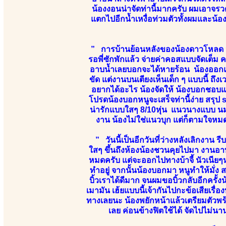
น้องงอนน่าจัดท่านี้มากครับ ผมเอาจร
แตกไปอีกน้ำเหงื่อท่วมตัวทั้งผมและน้อง
” การบ้านย้อนหลังของน้องดาวโหลด 
รอพี่ซักพักแล้ว จ่ายค่าคอสแบบจัดเต็ม 
อาบน้ำเลยบอกจะได้หายร้อน น้องออกแน
ขัด แต่งานบนเตียงเห็นเด็ก ๆ แบบนี้ ถึ
อยากได้อะไร น้องจัดให้ น้องบอกชอบแน
โปรดน้องบอกหนูจะเสร็จท่านี้ง่าย สรุป 
น่ารักแบบใสๆ 8/10หุ่น แนวนางแบบ นมเ
งาน น้องไม่ใช่แนวบุก แต่ก็ตามใจหมด
” วันนี้เป็นอีกวันที่ว่างหลังเลิกงาน 
ใสๆ ขึ้นถึงห้องน้องชวนคุยไปมา งานอ
หมดครับ แต่จะออกไปทางบ้าจี้ นัวเนียๆหน่อ
ทำอยู่ จากนั้นน้องบอกมา หนูทำให้มั่ง ส
บิ้วเราได้ดีมาก จนผมขอบิ้วกลับอีกครั้ง
เมามัน เฮ้ยแบบนี้เจ้ากันไปกะข้อเสียเรื่อ
ทางเลยนะ น้องพยักหน้าแล้วเตรียมตัวพร
เลย ค่อนข้างฟิตใช้ได้ จัดไปไม่น