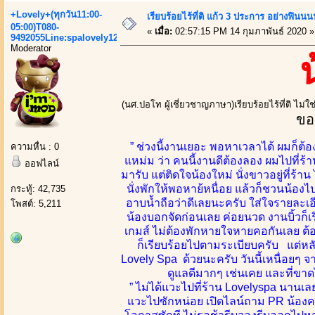
+Lovely+(ทุกวัน11:00-
เรียบร้อยไร้ที่ติ แก้ว 3 ประการ อย่างฟ
05:00)T080-
«
เมื่อ:
02:57:15 PM 14 กุมภาพันธ์ 2020 »
9492055Line:spalovely123
Moderator
(นศ.ปอโท ผู้เชี่ยวชาญภาษา)เรียบร้อยไร้ที่ติ ไม่
ขอ
” ช่วงนี้งานเยอะ พอหาเวลาได้ ผมก็ต้
ความหื่น : 0
แหม่ม ว่า คนนี้งานดีต้องลอง ผมไปที่ร้า
ออฟไลน์
มารับ แต่ติดใจน้องใหม่ นั่งขาวอยู่ที่ร้า
นั่งพักให้พอหาย้หนื่อย แล้วก็ชวนน้
กระทู้: 42,735
อาบน้ำถือว่าดีเลยนะครับ ใส่ใจรายละเอ
โพสต์: 5,211
น้องบอกจัดก่อนเลย ค่อยนวด งานบิ้วก็เร
เกมส์ ไม่ต้องพักหายใจหายคอกันเลย ต้อ
ก็เรียบร้อยไปตามระเบียบครับ แต่หลั
Lovely Spa ด้วยนะครับ วันนี้เหนื่อย
ดูแลดีมากๆ เช่นเคย และที่ขาดไ
” ไม่ได้แวะไปที่ร้าน Lovelyspa นานเล
แวะไปซักหน่อย เปิดไลน์ถาม PR น้องคนไ