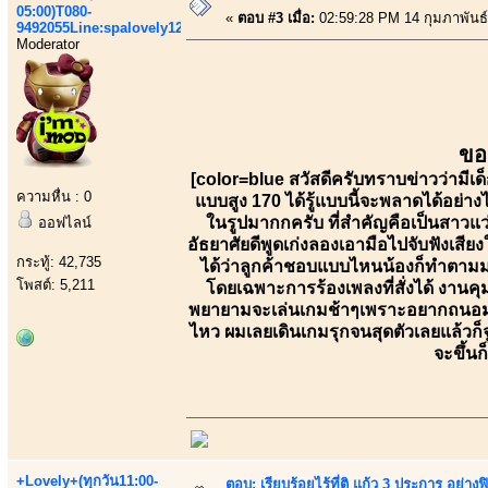
05:00)T080-
«
ตอบ #3 เมื่อ:
02:59:28 PM 14 กุมภาพันธ์
9492055Line:spalovely123
Moderator
ขอ
[color=blue สวัสดีครับทราบข่าวว่ามีเ
ความหื่น : 0
แบบสูง 170 ได้รู้แบบนี้จะพลาดได้อย่า
ในรูปมากกครับ ที่สำคัญคือเป็นสาวแว
ออฟไลน์
อัธยาศัยดีพูดเก่งลองเอามือไปจับฟังเสียง
กระทู้: 42,735
ได้ว่าลูกค้าชอบแบบไหนน้องก็ทำตามมาถ
โพสต์: 5,211
โดยเฉพาะการร้องเพลงที่สั่งได้ งานค
พยายามจะเล่นเกมช้าๆเพราะอยากถนอมเวล
ไหว ผมเลยเดินเกมรุกจนสุดตัวเลยแล้วก
จะขึ้นก
+Lovely+(ทุกวัน11:00-
ตอบ: เรียบร้อยไร้ที่ติ แก้ว 3 ประการ อ