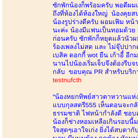
ซักพักน้องก็พร้อมครับ พอดีผมเ
ถึงที่ห้องได้ห้องใหญ่ น้องคุย
น้องรูปร่างดีครับ ผอมเฟิม ห
นะค่ะ น้องมีแฟนเป็นทอมด้วย 
ก่อนครับ ซักพักก็หยุดแล้วนั
ร้องเพลงไม่สด และ ไม่จุ๊ปปากค
เบสิค ดอกกี้ wot ยืน เก้าอี้
นานไปน้องเริ่มเจ็บจึงต้องรี
กลับ ขอบคุณ PR สำหรับบริกา
testnufcth
"น้องหยกทิพย์สาวตาหวานแห่งบ้
แบบกุลสตรี555 เห็นตอนจะกลับ
ธรรมชาติ ไฟหน้ากำลังดี ชอบส
น้องก็ช่างหอมเหลือเกินรอบน
ใจสุดๆเอาใจเก่ง ยิ่งได้สบตากั