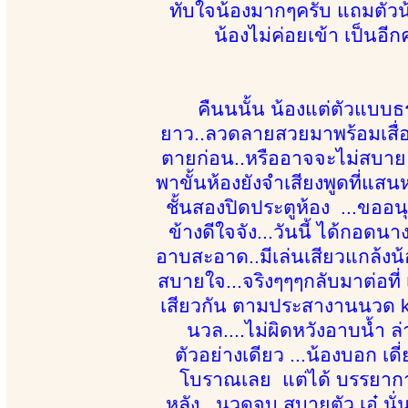
ทับใจน้องมากๆครับ แถมตัวน้
น้องไม่ค่อยเข้า เป็นอีก
คืนนนั้น น้องแต่ตัวแบ
ยาว..ลวดลายสวยมาพร้อมเสื่
ตายก่อน..หรืออาจจะไม่สบาย 
พาขั้นห้องยังจำเสียงพูดที่แสนห
ชั้นสองปิดประตูห้อง ...ขออน
ข้างดีใจจัง...วันนี้ ได้กอดนาง
อาบสะอาด..มีเล่นเสียวแกล้งน
สบายใจ...จริงๆๆๆกลับมาต่อที่
เสียวกัน ตามประสางานนวด kap
นวล....ไม่ผิดหวังอาบน้ำ ล่
ตัวอย่างเดียว ...น้องบอก 
โบราณเลย แต่ได้ บรรยากาศ 
หลัง...นวดจบ สบายตัว เอ๋ นั่