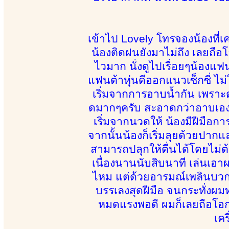
เข้าไป Lovely โทรจองน้องที่
น้องติดฝนยังมาไม่ถึง เลยถือโอ
ไวมาก นั่งดูไปเรื่อยๆน้องแ
แฟนต้าหุ่นดีออกแนวเซ็กซี่ ไม่ใ
เริ่มจากการอาบน้ำกัน เพราะ
ดมากๆครับ สะอาดกว่าอาบเอง
เริ่มจากนวดให้ น้องมีฝีมือก
จากนั้นน้องก็เริ่มลุยด้วยปากแล
สามารถปลุกให้ตื่นได้โดยไม่ต้
เนื่องนานนับสิบนาที เล่นเอา
ไหม แต่ด้วยอารมณ์เพลินบวกกั
บรรเลงสุดฝีมือ จนกระทั่งผมท
หมดแรงพอดี ผมก็เลยถือโอ
เคร