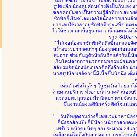
โอกาสซักที ไม่รอช้ารีบจองรีบออกไปหาทัน
รูปซะอีก น้องคุยค่อนข้างดี เป็นกันเอง 
ซอกคอยันขา เป็นความรู้สึกที่เบา สบายต
ซักพักก็เริ่มชโลมเจลใส่น้องชายเราแล้วเ
ยากเลยใช้เวลาอยู่ซักพักถึงจะเสร็จ แต่ร
ไว้ให้ช่วงเวลานี้อยู่นานกว่านี้ แต่ทนไม
ร่าง 8/10อา
” ไม่เจอน้องมาซักพักคิดถึงขึ้นมาเลยจั
สร้างบรรยากาศเก่าๆ น้องรุกผมก่อนเลย
สะอาด ช่วยกันถูตัวนัวกันอีกแล้ววันนี้น
เริ่มใหม่จากการนวดก่อนพอผมผ่อนคลายสบ
สลับผมจัดน้องน้องบอกคิดถึงอีกแล้ว น่า
หาสรุปน้องเฮจิช่วงนี้มีเนื้อขึ้นนิดนึง 
ห
” เห็นตัวจริงใกล้ๆๆ ในชุดวันเกิดยแกได้
ด้วยงานบริการ ทั้งอาบน้ำ นวดตัวน้องบริก
นวดแบทะนุถนอมมีหนักเบา ตามจังหวะลีล
ขึ้นงานน้องเฮติสักครั้ง ติดใจแน่น
” วันที่หยุดงานว่างก็เลยแวะมาหาน้องๆส
ก็นั่งรอสักแป๊บก็มีน้อง หน้าตาสวยค
เพรียว หน้าคมนิดๆ อกประมาณ 34 เอวไ
เหลืองแต่ไม่ถึงกับสว่างมาก กระโปรงส