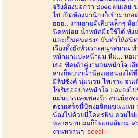
จริงต้องบอกว่า Spec ผมเลย ข
ไป เปิดห้องมาน้องก็เข้ามากอดม
ยยย.. งานอาบมีเสียวเล็กๆ มือน้
นิดหน่อย น้ำหนักมือใช้ได้ ทั้
และเป็นคนตรงๆ มันทำให้สนิ
เรื่องทั้งยังหัวเราะสนุกสนาน 
หน้ามาแปะหน้าผม หืม... หอม
เธอ ฟัดเต้าคู่งามจนหนำใจ เส
ล่างก็พบว่าน้ำน้องเอ่อนองได้
มีลิปซิงค์ นุ่มนวน ไพเราะ จนเ
ไซร้เธออย่างหนำใจ และลงไปท
แผ่นบรรเลงเพลงรัก งานน้องจะเ
ตอนเสร็จนี่บิดงอจิกแขนแน่น น
น้องไปด้วยนี่โคตรฟิน ควบไปเอา
หลายรอบ ผมก็ปิดเกมส์ตาม สรุป
งานหวานๆ
seecl