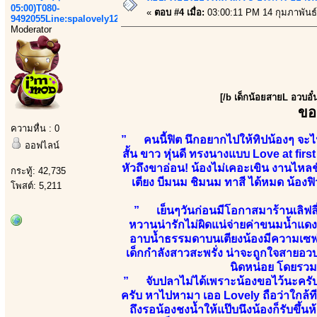
05:00)T080-
«
ตอบ #4 เมื่อ:
03:00:11 PM 14 กุมภาพันธ์
9492055Line:spalovely123
Moderator
[/b เด็กน้อยสายL อวบอั
ขอ
ความหื่น : 0
” คนนี้ฟิต นึกอยากไปให้ทิปน้องๆ จะไปร
ออฟไลน์
สั้น ขาว หุ่นดี ทรงนางแบบ Love at firs
หัวถึงขาอ่อน! น้องไม่เคอะเขิน งานไหลชั
กระทู้: 42,735
เตียง บีมนม ชิมนม ทาสี ได้หมด น้องฟิวแ
โพสต์: 5,211
” เย็นๆวันก่อนมีโอกาสมาร้านเลิฟลี
หวานน่ารักไม่ผิดแน่จ่ายค่าขนมน้ำแด
อาบน้ำธรรมดาบนเตียงน้องมีความเซฟ
เด็กกำลังสาวสะพรั่ง น่าจะถูกใจสายอ
นิดหน่อย โดยรวมน
” จับปลาไม่ได้เพราะน้องขอไว้นะครับ แ
ครับ หาไปหามา เออ Lovely ถือว่าใกล้ที
ถึงรอน้องชงน้ำให้แป๊บนึงน้องก็รับขึ