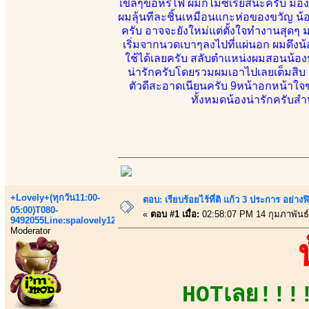
เขิลๆขอหรี่ไฟ ผมก็ไม่ซีเรียสนะครับ ม
ผมลุ้นทีละชิ้นเหมือนแกะห่อของขวัญ น้อ
ครับ อาจจะยังใหม่แต่ตั้งใจทำงานสุดๆ 
เริ่มจากนวดเบาๆลงไปที่แผ่นอก ผมดึงน้
ใช้ได้เลยครับ สลับตำแหน่งผมสอนน้องห
น่ารักครับโดยรวมผมเอาไปเลยเต็มสิบ แล
ตัวดีสะอาดเนียนครับ 9หน้าอกหน้า
ทั้งหมดน้องน่ารักครับส
+Lovely+(ทุกวัน11:00-
ตอบ: เรียบร้อยไร้ที่ติ แก้ว 3 ประการ อ
05:00)T080-
«
ตอบ #1 เมื่อ:
02:58:07 PM 14 กุมภาพันธ์
9492055Line:spalovely123
Moderator
HOTเลย!!!!