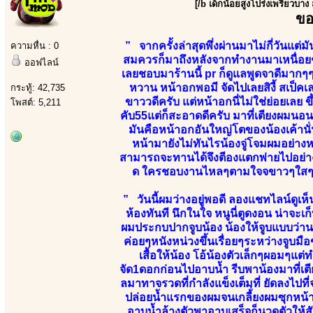
[/b เด็กน้อยสูงโปร่งเพรียวบาง
ขอ
” จากครั้งล่าสุดพึ่งผ่านมาไม่กี่วันแต
ความหื่น : 0
สมควรก็มาถึงหลังจากทำงานมาเหนื่อยๆเม
ออฟไลน์
เลยชอบมาร้านนี้ pr ก็ดูแลพูดจาดีมากๆๆ
หวาน หน้าอกพอมี จัดไปเลยสิงี้ สเป็
กระทู้: 42,735
ขาววดีครับ แต่หน้าอกนี่ไม่ใช่ย่อยเลย 
โพสต์: 5,211
คับ55แต่ก็สะอาดดีครับ มาที่เตียงผมนอนใ
มันคือหน้าอกอันใหญ่โตของน้องเค้านั
หน้ามายังไม่ทันไรน้องจู่โจมผมอย่างห
สามารถจะทานได้จึงตีองแตกพ่ายไปอย่างยั
ด ใครชอบงานไหลๆตามใจจขาวๆใสๆเน้น
” วันนี้ผมว่างอยู่พอดี ลองแชทไลน์ดูเห
ห้องทันที นึกในใจ หนูนี่ตูดงอน น่าจะเก็
ผมประกบปากจูบน้อง น้องให้จูบแบบว่าน
ค่อยๆหนังหน่วงขึ้นเรื่อยๆระหว่างจูบมื
เสื้อให้น้อง โอ้น้องตัวเล็กๆผอมๆแต่
จัด1ดอกก่อนไปอาบน้ำ รีบพาน้องมาที่เต
ลมาทาจรวดที่กำลังแข็งเต็มที่ ยัดลงไปที
ปล่อยน้ำแรกของผมจนเกลี้่ยงผมซุกหน้าค
อาบน้ำล้างตัวพาอาบเสร็จก็นวดตัวให้ส