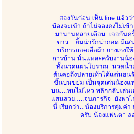
สองวันก่อน เห็น line แจ้ว
น้องจะเข้า ถ้าไม่จองคงไม่เข้
มานานหลายเดือน เจอกันครั้งแ
ขาว....ยิ้มน่ารักน่ากอด มีเส
บริการถอดเสื่อผ้า กางเกงให้
การบ้าน นั่นแหละครับงานน้อ
ทั้งนวดแผนโบราณ นวดน้ำมัน
ต้นคอถึงปลายเท้าได้แต่นอนรับ
ขึ้นบนขย่ม เป็นจุดเด่นน้องแ
บน....ทนไม่ไหว พลิกกลับเล่นเ
แสนสวย.....จบภารกิจ ยังพา
นี้ เรียกว่า...น้องบริการคุ่ม
ครับ น้องแฟนตา ลอง