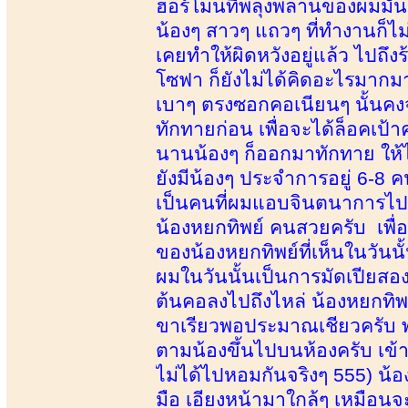
ฮอร์โมนที่พลุ่งพล่านของผมมั
น้องๆ สาวๆ แถวๆ ที่ทำงานก็ไม่ไ
เคยทำให้ผิดหวังอยู่แล้ว ไปถึ
โซฟา ก็ยังไม่ได้คิดอะไรมากมา
เบาๆ ตรงซอกคอเนียนๆ นั้นคงจ
ทักทายก่อน เพื่อจะได้ล็อคเป้า
นานน้องๆ ก็ออกมาทักทาย ให้
ยังมีน้องๆ ประจำการอยู่ 6-8 ค
เป็นคนที่ผมแอบจินตนาการไปล่
น้องหยกทิพย์ คนสวยครับ เพื่
ของน้องหยกทิพย์ที่เห็นในวันน
ผมในวันนั้นเป็นการมัดเปียสองเ
ต้นคอลงไปถึงไหล่ น้องหยกทิพย
ขาเรียวพอประมาณเชียวครับ พอ
ตามน้องขึ้นไปบนห้องครับ เข
ไม่ได้ไปหอมกันจริงๆ 555) น
มือ เอียงหน้ามาใกล้ๆ เหมือนจ