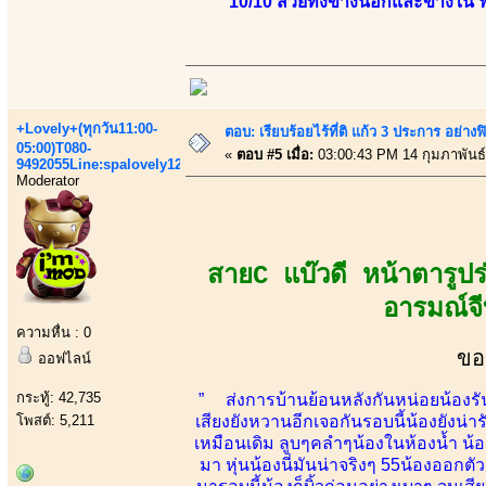
10/10 สวยทั้งข้างนอกและข้างใน
+Lovely+(ทุกวัน11:00-
ตอบ: เรียบร้อยไร้ที่ติ แก้ว 3 ประการ อ
05:00)T080-
«
ตอบ #5 เมื่อ:
03:00:43 PM 14 กุมภาพันธ์
9492055Line:spalovely123
Moderator
สายC แบ๊วดี หน้าตารูป
อารมณ์จี
ความหื่น : 0
ขอ
ออฟไลน์
กระทู้: 42,735
” ส่งการบ้านย้อนหลังกันหน่อยน้องรันม
โพสต์: 5,211
เสียงยังหวานอีกเจอกันรอบนี้น้องยังน่า
เหมือนเดิม ลูบๆคลำๆน้องในห้องน้ำ น้
มา หุ่นน้องนี่มันน่าจริงๆ 55น้องออกตั