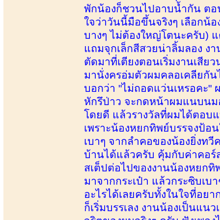
พักน้องก็ชวนไปอาบน้ำกัน ตอนท
ใจว่าวันนี้มือขึ้นจริงๆ เลือกน
บางๆ ไม่ต้องใหญ่โตนะครับ) แ
แถมจุกเล็กสีสวยน่าลิ้มลอง ง
ตัดมาที่เตียงตอนเริ่มงานเสีย
มานั่งครอ่มตัวผมคลอเคลียกัน
บอกว่า "ไม่ถอดแว่นเหรอคะ" ผ
หักรึป่าว จะกดหน้าผมแนบนมอย
โดยดี แล้วรางวัลที่ผมได้ตอบแทน
เพราะน้องหยกทิพย์บรรจงป้อนใ
เบาๆ จากลำคอของน้องยิ่งทวีควา
บ้านได้แล้วครับ คุ้มกับค่าคอร
สเต็ปต่อไปของงานน้องหยกทิพ
มาจากกระเป๋า แล้วกระซิบเบาๆ ว
อะไรได้เลยครับทั้งในใจที่อยาก
ก็เริ่มบรรเลง งานน้องเป็นแน