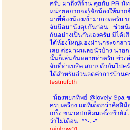
ครับ มาถึงที่ร้าน คุยกับ PR น
หน่อยอยากจะรู้จักน้องให้มากข
มาที่ห้องน้องเข้ามากอดครับ บ
จับมือมานั่งคุยกันก่อน ช่วยน
กันอย่างเป็นกันเองครับ มีได้เ
ได้ห้องใหญ่มองผ่านกระจกสาวส
เลย ต่อมาผมเลยนัวบ้าง น่าอกก
นั้นก็เล่นกันหลายท่าครับ ช่วง
จับที่ท่าเบสิค สบายตัวกันไป
ได้สำหรับส่วนลดค่าการบ้านครั
testnufcth
น้องหยกทิพย์ @lovely Spa ชอบ
ครบเครื่อง แต่ที่เด็ดกว่าคือฝี
เกร็ง ขนาดปกติผมเสร็จช้ายัง
ว่าไม่เตือน ^^-.,-”
rainbow01