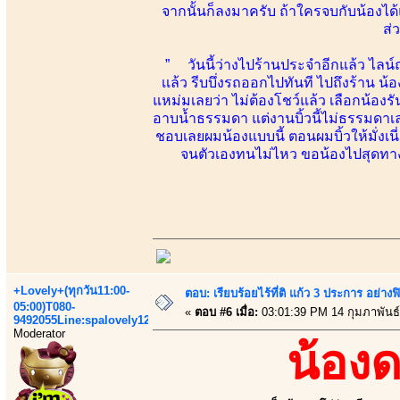
จากนั้นก็ลงมาครับ ถ้าใครจบกับน้องไ
ส่
” วันนี้ว่างไปร้านประจำอีกแล้ว ไลน์ถา
เเล้ว รีบบึ่งรถออกไปทันที ไปถึงร้าน 
แหม่มเลยว่า ไม่ต้องโชว์แล้ว เลือกน้องร
อาบน้ำธรรมดา แต่งานบิ้วนี้ไม่ธรรมดาเล
ชอบเลยผมน้องแบบนี้ ตอนผมบิ้วให้มั่งเน
จนตัวเองทนไม่ไหว ขอน้องไปสุดทาง 
+Lovely+(ทุกวัน11:00-
ตอบ: เรียบร้อยไร้ที่ติ แก้ว 3 ประการ อ
05:00)T080-
«
ตอบ #6 เมื่อ:
03:01:39 PM 14 กุมภาพันธ์
9492055Line:spalovely123
Moderator
น้อง