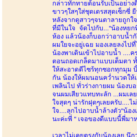
กล่าวทักทายต้อนรับเป็นอย่า
ขาวๆใสๆใส่ชุดเดรสสุดเซ็กซี่ 
หลังจากดูสาวๆจนตาลายถูกใจห
ที่มีในใจ จัดไปกับ..."น้องหยกท
ห้อง แล้วน้องก็บอกว่าอาบน้ำกั
ผมใยจะอยู่เฉย มองเลยลงไปที่
น้องพาเดินเข้าไปอาบน้ำ ....คร
ตอนถอดเกล็ดมาแบบเต็มตา ทั้
ให้สะอาดดีไซร้ทุกซอกทุกมุม บิ
กัน น้องให้ผมนอนคว่ำนวดให
เพลินไป ทั่วร่างกายผม น้องบอ
จนผมเสียวแทบทะลัก ...ผมเลยขอ
ใจสุดๆ น่ารักฝุดๆเลยครับ....ไม่
ใจ....ลุกไปอาบน้ำล้างตัว"น้อ
นะค่ะพี่ " เจอของดีแบบนี้พี่ม
เวลาไม่เคยตรงกับน้องเลย นึกว