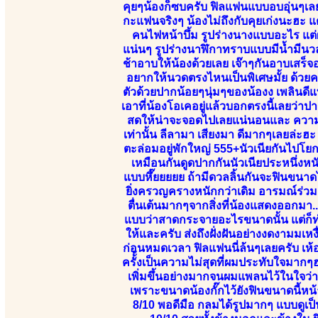
คุยๆน้องก็ซบครับ ฟิลแฟนแบบอบอุ่นๆเลย
กะแฟนจริงๆ น้องไม่ถึงกับคุยเก่งนะฮะ แ
คนไฟหน้าบึ้ม รูปร่างนางแบบอะไร แต
แน่นๆ รูปร่างนาฬิกาทราบแบบมีน้ำมีนวลห
ช้าอาบให้น้องด้วยเลย เจ๊าๆกันอาบเสร็
อยากให้นวดตรงไหนเป็นพิเศษมั้ย ด้วยความ
ตัวด้วยปากน้อยๆนุ่มๆของน้องง เพลินดีแท
เอาที่น้องโอเคอยู่แล้วบอกตรงนี้เลยว่าป
สดให้น่าจะจอดไปเลยแน่นอนและ ความเปร
เท่านั้น ลีลามา เสียงมา ดีมากๆเลยล่ะฮ
ตะล่อมอยู่พักใหญ่ 555+นัวเนียกันไปโย
เหมือนกันดูดปากกันนัวเนียประหนึ่งห
แบบหึ๊ยยยยย ถ้ามีดวลลิ้นกันจะฟินขนา
ยิ่งครวญครางหนักกว่าเดิม อารมณ์ร่วมผ
ตื่นเต้นมากๆจากสิ่งที่น้องแสดงออกมา
แบบว่าสาดกระจายอะไรขนาดนั้น แต่ก็ทำใ
ให้และครับ ส่งถึงฝั่งฝันอย่างงดงามมเหง
ก่อนหมดเวลา ฟิลแฟนนี่ล้นๆเลยครับ เห้
ครั้้งเป็นความไม่สุดที่ผมประทับใจมา
เพิ่มขึ้นอย่างมากจนผมแพลนไว้ในใจว่
เพราะขนาดน้องกั๊กไว้ยังฟินขนาดนี้หน้
8/10 พอดีมือ กลมได้รูปมากๆ แบบดูเป็น