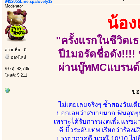
9492055Line:spalovely123
Moderator
น้อ
"ครั้งแรกในชีวิตเธ
ความหื่น : 0
ปี1มอรัดชื่อดัง!!
ออฟไลน์
ผ่านบู๊ทMCแบรนด์
กระทู้: 42,735
โพสต์: 5,211
ขอ
ไม่เคยเลยจริงๆ ซ้ำสองวันเ
บอกเลยว่าสบายมาก ฟินสุดๆ
เพราะได้รับการนงดเพื่มแรฃมาไ
ดี บิ้วระดับเทพ เรียกว่าร้อง
บรรยากาศดี นวดเี 10/10 ไป