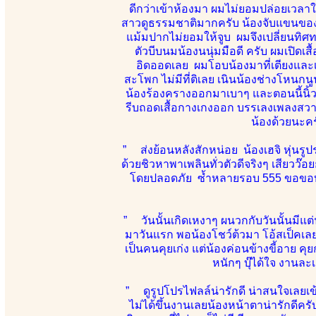
ดีกว่าเข้าห้องมา ผมไม่ยอมปล่อยเวลาให
สาวดูธรรมชาติมากครับ น้องจับแขนของผม
แม้มปากไม่ยอมให้จูบ ผมจึงเปลี่ยนทิ
ตัวบีบนมน้องนนุ่มมือดี ครับ ผมเปิด
อิดออดเลย ผมโอบน้องมาที่เตียงและเริ
สะโพก ไม่มีที่ติเลย เนินน้องช่างโหนกนู
น้องร้องครางออกมาเบาๆ และตอนนี้นิ้วผ
รีบถอดเสื้อกางเกงออก บรรเลงเพลงสวา
น้องด้วยนะคร
” ส่งย้อนหลังสักหน่อย น้องเฮจิ หุ่น
ด้วยชิวหาพาเพลินทั่วตัวดีจริงๆ เสียวว๊อ
โดยปลอดภัย ซ้ำหลายรอบ 555 ขอขอบคุณ
” วันนั้นเกิดเหงาๆ ผนวกกับวันนั้นมีแต่น้
มาวันแรก พอน้องโชว์ต้วมา โอ้สเป็คเลย 
เป็นคนคุยเก่ง แต่น้องค่อนข้างขี้อาย คุ
หนักๆ บุ๊ได้ใจ งานละ
” ดูรูปโปรไฟลล์น่ารักดี น่าสนใจเลยเข้า
ไม่ได้ขึ้นงานเลยน้องหน้าตาน่ารักดีคร