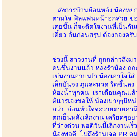
ส่งการบ้านย้อนหลัง น้องหยกท
ตามใจ ฟิลแฟนหน้าอกสวย ของแท้
เคยขึ้น ก็จะติดใจงานที่เป็นก
เดี๋ยว ลั้นก่อนสรุป ต้องลองคร
ช่วงนี้ สาวงานที่ ถูกกล่าวถึง
คนขึ้นงานแล้ว หลงรักน้อง ถก
เข่นงานอาบนเำ น้องเอาใจใส่
เล็กบันจง ภูและนวด รีดขึ้น
ห้องน้ำทุกคน เราเตือนคุณแล้ว
ต้แวรเองขอให้ น้องเบาๆๆมิหน
กว่า ก่อนหัวใจจะวายตายคามื
ตกเย็นหลังเลิกงาน เครียดๆอย
ที่ว่างด่วน พอดีวันนี้เลิกงานเ
น้องพอดี ไปถึงร้านเจอ PR คนใ