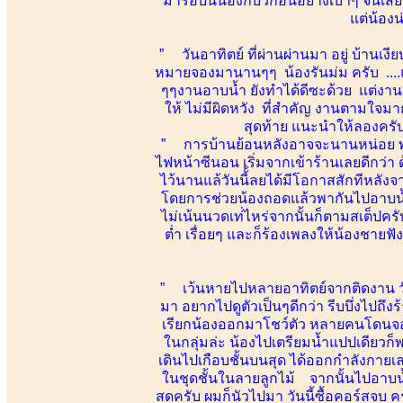
มารอบนี้น้องก็บิ้วก่อนอย่างเบาๆ จนเสีย
แต่น้อง
” วันอาทิตย์ ที่ผ่านผ่านมา อยู่ บ้านเ
หมายจองมานานๆๆ น้องรันม่ม ครับ ....แ
ๆๆงานอาบน้ำ ยังทำได้ดีซะด้วย แต่งานน
ให้ ไม่มีผิดหวัง ที่สำคัญ งานตามใ
สุดท้าย แนะนำให้ลองครับ น
” การบ้านย้อนหลังอาจจะนานหน่อย พอดีเป
ไฟหน้าซีนอน เริ่มจากเข้าร้านเลยดีกว่า 
ไว้นานแล้วันนี้้ลยได้มีโอกาสสักทีหลัง
โดยการช่วยน้องถอดแล้วพากันไปอาบน้ำอ
ไม่เน้นนวดเท่่ไหร่จากนั้นก็ตามสเต็ปครับ
ต่ำ เรื่อยๆ และก็ร้องเพลงให้น้องชายฟ
” เว้นหายไปหลายอาทิตย์จากติดงาน ว
มา อยากไปดูตัวเป็นๆดีกว่า รีบบึ่งไปถึ
เรียกน้องออกมาโชว์ตัว หลายคนโดนจองขึ
ในกลุ่มล่ะ น้องไปเตรียมน้ำแปปเดียวก็พ
เดินไปเกือบชั้นบนสุด ได้ออกกำลังกายเล
ในชุดชั้นในลายลูกไม้ จากนั้นไปอาบน้ำ
สดครับ ผมก็นัวไปมา วันนี้ซื้อคอร์สจบ คร