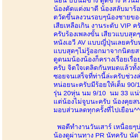
นอน บีบนมข้าง ดูดข้าง หัวนมโด
น้องตัดแต่งมาดี น้องสลับมาร
ตวัดขึ้นลงวนรอบๆน้องชายของผ
เสียเหลือเกิน งานระดับ VIP ครั
ครับร้องเพลงขั้น เสียวแบบสุ
หนังเอวี AV แบบญี่ปุ่นเลยครั
แบบสุดๆไม่รู้ออกมาจากนิตยส
ดูดนมน้องน้องก็ครางเรื่อยเรื่
ครับ จิตใจเตลิดกันหมดแล้วทั้งค
ซอยจนเสร็จที่ท่านี้ล่ะครับช
หน่อยนะครับมีร้อยให้เต็ม 90
รุ่น 20หุ่น นม 9/10 นม 33 แน
แต่น้องไม่จูบนะครับ น้องคุ
มอบส่วนลดทุกครั้งที่ไปเยือน^^-
พอดีทำงานวันเสาร์ เหนื่อยๆบ่
น้องดูผ่านทาง PR นัทครับ นัดไ