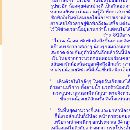
โอกาสซักที ไม่รอช้ารีบจองรีบออกไปหาทัน
รูปซะอีก น้องคุยค่อนข้างดี เป็นกันเอง 
ซอกคอยันขา เป็นความรู้สึกที่เบา สบายต
ซักพักก็เริ่มชโลมเจลใส่น้องชายเราแล้วเ
ยากเลยใช้เวลาอยู่ซักพักถึงจะเสร็จ แต่ร
ไว้ให้ช่วงเวลานี้อยู่นานกว่านี้ แต่ทนไม
ร่าง 8/10อา
” ไม่เจอน้องมาซักพักคิดถึงขึ้นมาเลยจั
สร้างบรรยากาศเก่าๆ น้องรุกผมก่อนเลย
สะอาด ช่วยกันถูตัวนัวกันอีกแล้ววันนี้น
เริ่มใหม่จากการนวดก่อนพอผมผ่อนคลายสบ
สลับผมจัดน้องน้องบอกคิดถึงอีกแล้ว น่า
หาสรุปน้องเฮจิช่วงนี้มีเนื้อขึ้นนิดนึง 
ห
” เห็นตัวจริงใกล้ๆๆ ในชุดวันเกิดยแกได้
ด้วยงานบริการ ทั้งอาบน้ำ นวดตัวน้องบริก
นวดแบทะนุถนอมมีหนักเบา ตามจังหวะลีล
ขึ้นงานน้องเฮติสักครั้ง ติดใจแน่น
” วันที่หยุดงานว่างก็เลยแวะมาหาน้องๆส
ก็นั่งรอสักแป๊บก็มีน้อง หน้าตาสวยค
เพรียว หน้าคมนิดๆ อกประมาณ 34 เอวไ
เหลืองแต่ไม่ถึงกับสว่างมาก กระโปรงส