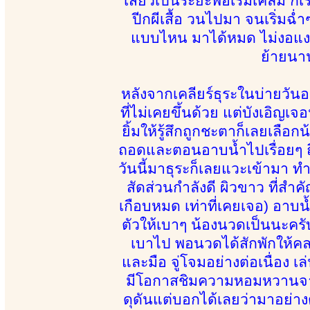
เสียวเป็นระยะพอเริ่มเคลิ้ม ก็
ปีกผีเสื้อ วนไปมา จนเริ่มฉ่
แบบไหน มาได้หมด ไม่งอแง 
ย้ายนาน
หลังจากเคลียร์ธุระในบ่ายวันอ
ที่ไม่เคยขึ้นด้วย แต่บังเอิญ
ยิ้มให้รู้สึกถูกชะตาก็เลยเลือ
ถอดและตอนอาบน้ำไปเรื่อยๆ ถึงได
วันนี้มาธุระก็เลยแวะเข้ามา ท
สัดส่วนกำลังดี ผิวขาว ที่สำคั
เกือบหมด เท่าที่เคยเจอ) อาบน้
ตัวให้เบาๆ น้องนวดเป็นนะครั
เบาไป พอนวดได้สักพักให้คลายเส
และมือ จู่โจมอย่างต่อเนื่อง เ
มีโอกาสชิมความหอมหวานจากตั
ดุดันแต่บอกได้เลยว่ามาอย่า