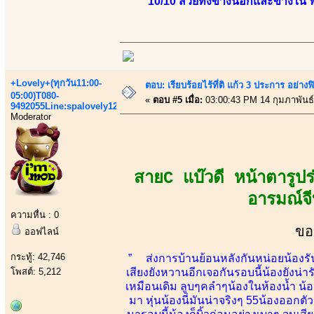
10/10 สวยทั้งข้างนอกและข้างใน
+Lovely+(ทุกวัน11:00-
ตอบ: เรียบร้อยไร้ที่ติ แก้ว 3 ประการ อ
05:00)T080-
«
ตอบ #5 เมื่อ:
03:00:43 PM 14 กุมภาพันธ์
9492055Line:spalovely123
Moderator
สายC แบ๊วดี หน้าตารูป
อารมณ์จี
ความหื่น : 0
ขอ
ออฟไลน์
กระทู้: 42,746
” ส่งการบ้านย้อนหลังกันหน่อยน้องรันม
โพสต์: 5,212
เสียงยังหวานอีกเจอกันรอบนี้น้องยังน่า
เหมือนเดิม ลูบๆคลำๆน้องในห้องน้ำ น้
มา หุ่นน้องนี่มันน่าจริงๆ 55น้องออกตั