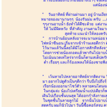
มารอบนี้น้องก็บิ้วก่อนอย่างเบาๆ จนเสีย
แต่น้อง
” วันอาทิตย์ ที่ผ่านผ่านมา อยู่ บ้านเ
หมายจองมานานๆๆ น้องรันม่ม ครับ ....แ
ๆๆงานอาบน้ำ ยังทำได้ดีซะด้วย แต่งานน
ให้ ไม่มีผิดหวัง ที่สำคัญ งานตามใ
สุดท้าย แนะนำให้ลองครับ น
” การบ้านย้อนหลังอาจจะนานหน่อย พอดีเป
ไฟหน้าซีนอน เริ่มจากเข้าร้านเลยดีกว่า 
ไว้นานแล้วันนี้้ลยได้มีโอกาสสักทีหลัง
โดยการช่วยน้องถอดแล้วพากันไปอาบน้ำอ
ไม่เน้นนวดเท่่ไหร่จากนั้นก็ตามสเต็ปครับ
ต่ำ เรื่อยๆ และก็ร้องเพลงให้น้องชายฟ
” เว้นหายไปหลายอาทิตย์จากติดงาน ว
มา อยากไปดูตัวเป็นๆดีกว่า รีบบึ่งไปถึ
เรียกน้องออกมาโชว์ตัว หลายคนโดนจองขึ
ในกลุ่มล่ะ น้องไปเตรียมน้ำแปปเดียวก็พ
เดินไปเกือบชั้นบนสุด ได้ออกกำลังกายเล
ในชุดชั้นในลายลูกไม้ จากนั้นไปอาบน้ำ
สดครับ ผมก็นัวไปมา วันนี้ซื้อคอร์สจบ คร