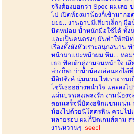
จริงต้องบอกว่า Spec ผมเลย ข
ไป เปิดห้องมาน้องก็เข้ามากอดม
ยยย.. งานอาบมีเสียวเล็กๆ มือน้
นิดหน่อย น้ำหนักมือใช้ได้ ทั้
และเป็นคนตรงๆ มันทำให้สนิ
เรื่องทั้งยังหัวเราะสนุกสนาน 
หน้ามาแปะหน้าผม หืม... หอม
เธอ ฟัดเต้าคู่งามจนหนำใจ เส
ล่างก็พบว่าน้ำน้องเอ่อนองได้
มีลิปซิงค์ นุ่มนวน ไพเราะ จนเ
ไซร้เธออย่างหนำใจ และลงไปท
แผ่นบรรเลงเพลงรัก งานน้องจะเ
ตอนเสร็จนี่บิดงอจิกแขนแน่น น
น้องไปด้วยนี่โคตรฟิน ควบไปเอา
หลายรอบ ผมก็ปิดเกมส์ตาม สรุป
งานหวานๆ
seecl