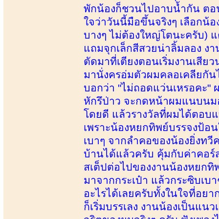
พักน้องก็ชวนไปอาบน้ำกัน ตอนท
ใจว่าวันนี้มือขึ้นจริงๆ เลือกน
บางๆ ไม่ต้องใหญ่โตนะครับ) แ
แถมจุกเล็กสีสวยน่าลิ้มลอง ง
ตัดมาที่เตียงตอนเริ่มงานเสีย
มานั่งครอ่มตัวผมคลอเคลียกัน
บอกว่า "ไม่ถอดแว่นเหรอคะ" ผ
หักรึป่าว จะกดหน้าผมแนบนมอย
โดยดี แล้วรางวัลที่ผมได้ตอบแทน
เพราะน้องหยกทิพย์บรรจงป้อนใ
เบาๆ จากลำคอของน้องยิ่งทวีควา
บ้านได้แล้วครับ คุ้มกับค่าคอร
สเต็ปต่อไปของงานน้องหยกทิพ
มาจากกระเป๋า แล้วกระซิบเบาๆ ว
อะไรได้เลยครับทั้งในใจที่อยาก
ก็เริ่มบรรเลง งานน้องเป็นแน