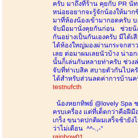
ครับ มาถึงที่ร้าน คุยกับ PR น
หน่อยอยากจะรู้จักน้องให้มากข
มาที่ห้องน้องเข้ามากอดครับ บ
จับมือมานั่งคุยกันก่อน ช่วยน
กันอย่างเป็นกันเองครับ มีได้เ
ได้ห้องใหญ่มองผ่านกระจกสาวส
เลย ต่อมาผมเลยนัวบ้าง น่าอกก
นั้นก็เล่นกันหลายท่าครับ ช่วง
จับที่ท่าเบสิค สบายตัวกันไป
ได้สำหรับส่วนลดค่าการบ้านครั
testnufcth
น้องหยกทิพย์ @lovely Spa ชอบ
ครบเครื่อง แต่ที่เด็ดกว่าคือฝี
เกร็ง ขนาดปกติผมเสร็จช้ายัง
ว่าไม่เตือน ^^-.,-”
rainbow01