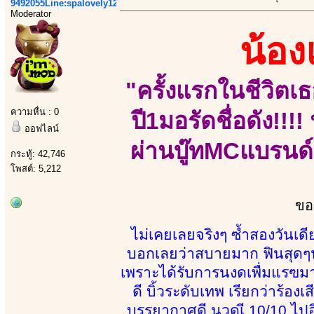
9492055Line:spalovely123
Moderator
น้อ
"ครั้งแรกในชีวิตเธ
ความหื่น : 0
ปี1มอรัดชื่อดัง!!
ออฟไลน์
ผ่านบู๊ทMCแบรนด์
กระทู้: 42,746
โพสต์: 5,212
ขอ
ไม่เคยเลยจริงๆ ซ้ำสองวันเ
บอกเลยว่าสบายมาก ฟินสุดๆ
เพราะได้รับการนงดเพื่มแรฃมาไ
ดี บิ้วระดับเทพ เรียกว่าร้อง
บรรยากาศดี นวดเี 10/10 ไป