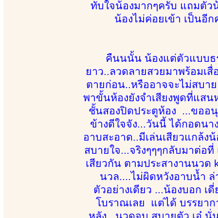
ทับใจน้องมากๆครับ แถมตัวน้
น้องไม่ค่อยเข้า เป็นอีก
คืนนนั้น น้องแต่ตัวแบ
ยาว..ลวดลายสวยมาพร้อมเสื่
ตายก่อน..หรืออาจจะไม่สบาย 
พาขั้นห้องยังจำเสียงพูดที่แสนห
ชั้นสองปิดประตูห้อง ...ขออน
ข้างดีใจจัง...วันนี้ ได้กอดนาง
อาบสะอาด..มีเล่นเสียวแกล้งน
สบายใจ...จริงๆๆๆกลับมาต่อที่
เสียวกัน ตามประสางานนวด kap
นวล....ไม่ผิดหวังอาบน้ำ ล่
ตัวอย่างเดียว ...น้องบอก 
โบราณเลย แต่ได้ บรรยากาศ 
หลัง...นวดจบ สบายตัว เอ๋ นั่