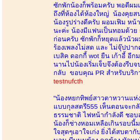
ซักพักน้องก็พร้อมครับ พอดีผมเ
ถึงที่ห้องได้ห้องใหญ่ น้องคุย
น้องรูปร่างดีครับ ผอมเฟิม ห
นะค่ะ น้องมีแฟนเป็นทอมด้วย 
ก่อนครับ ซักพักก็หยุดแล้วนั
ร้องเพลงไม่สด และ ไม่จุ๊ปปากค
เบสิค ดอกกี้ wot ยืน เก้าอี้
นานไปน้องเริ่มเจ็บจึงต้องรี
กลับ ขอบคุณ PR สำหรับบริกา
testnufcth
"น้องหยกทิพย์สาวตาหวานแห่งบ้
แบบกุลสตรี555 เห็นตอนจะกลับ
ธรรมชาติ ไฟหน้ากำลังดี ชอบส
น้องก็ช่างหอมเหลือเกินรอบน
ใจสุดๆเอาใจเก่ง ยิ่งได้สบตากั