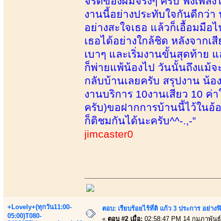
จริตของผมจริงๆ ครับ ฟังเพลงไ
งานนี้อย่างประทับใจกันดีกว
อย่างสะใจเธอ แล้วก็เอื้อมมื
เธอได้อย่างใกล้ชิด หลังจากเส
เบาๆ และเริ่มงานขั้นสุดท้าย
ก็พ่ายแพ้น้องไป วันนั้นถึงแม้
กลับบ้านเลยครับ สรุปงาน น้อง
งานบริการ 10งานเสียว 10 ค่าใ
ครับ)ขอฝากการบ้านนี้ไว้ในอ้อม
ก็ติชมกันได้นะครับ^^-.,-”
jimcaster0
+Lovely+(ทุกวัน11:00-
ตอบ: เรียบร้อยไร้ที่ติ แก้ว 3 ประการ อ
05:00)T080-
«
ตอบ #2 เมื่อ:
02:58:47 PM 14 กุมภาพันธ์