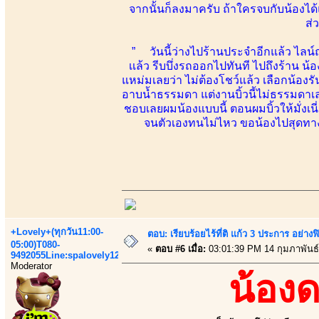
จากนั้นก็ลงมาครับ ถ้าใครจบกับน้องไ
ส่
” วันนี้ว่างไปร้านประจำอีกแล้ว ไลน์ถา
เเล้ว รีบบึ่งรถออกไปทันที ไปถึงร้าน 
แหม่มเลยว่า ไม่ต้องโชว์แล้ว เลือกน้องร
อาบน้ำธรรมดา แต่งานบิ้วนี้ไม่ธรรมดาเล
ชอบเลยผมน้องแบบนี้ ตอนผมบิ้วให้มั่งเน
จนตัวเองทนไม่ไหว ขอน้องไปสุดทาง 
+Lovely+(ทุกวัน11:00-
ตอบ: เรียบร้อยไร้ที่ติ แก้ว 3 ประการ อ
05:00)T080-
«
ตอบ #6 เมื่อ:
03:01:39 PM 14 กุมภาพันธ์
9492055Line:spalovely123
Moderator
น้อง