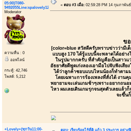
05:00)T080-
«
ตอบ #3 เมื่อ:
02:59:28 PM 14 กุมภาพันธ์
9492055Line:spalovely123
Moderator
ขอ
[color=blue สวัสดีครับทราบข่าวว่ามีเ
ความหื่น : 0
แบบสูง 170 ได้รู้แบบนี้จะพลาดได้อย่า
ในรูปมากกครับ ที่สำคัญคือเป็นสาวแว
ออฟไลน์
อัธยาศัยดีพูดเก่งลองเอามือไปจับฟังเสียง
กระทู้: 42,746
ได้ว่าลูกค้าชอบแบบไหนน้องก็ทำตามมาถ
โพสต์: 5,212
โดยเฉพาะการร้องเพลงที่สั่งได้ งานค
พยายามจะเล่นเกมช้าๆเพราะอยากถนอมเวล
ไหว ผมเลยเดินเกมรุกจนสุดตัวเลยแล้วก
จะขึ้นก
+Lovely+(ทุกวัน11:00-
ตอบ: เรียบร้อยไร้ที่ติ แก้ว 3 ประการ อ