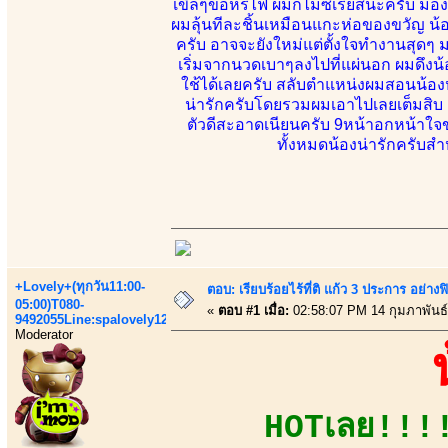
เขิลๆขอหรี่ไฟ ผมก็ไม่ซีเรียสนะครับ ม
ผมลุ้นทีละชิ้นเหมือนแกะห่อของขวัญ น้อ
ครับ อาจจะยังใหม่แต่ตั้งใจทำงานสุดๆ 
เริ่มจากนวดเบาๆลงไปที่แผ่นอก ผมดึงน้
ใช้ได้เลยครับ สลับตำแหน่งผมสอนน้องห
น่ารักครับโดยรวมผมเอาไปเลยเต็มสิบ แล
ตัวดีสะอาดเนียนครับ 9หน้าอกหน้า
ทั้งหมดน้องน่ารักครับส
+Lovely+(ทุกวัน11:00-
ตอบ: เรียบร้อยไร้ที่ติ แก้ว 3 ประการ อ
05:00)T080-
«
ตอบ #1 เมื่อ:
02:58:07 PM 14 กุมภาพันธ์
9492055Line:spalovely123
Moderator
HOTเลย!!!!