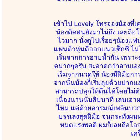
เข้าไป Lovely โทรจองน้องที่
น้องติดฝนยังมาไม่ถึง เลยถือโอ
ไวมาก นั่งดูไปเรื่อยๆน้องแ
แฟนต้าหุ่นดีออกแนวเซ็กซี่ ไม่ใ
เริ่มจากการอาบน้ำกัน เพราะ
ดมากๆครับ สะอาดกว่าอาบเอง
เริ่มจากนวดให้ น้องมีฝีมือก
จากนั้นน้องก็เริ่มลุยด้วยปากแล
สามารถปลุกให้ตื่นได้โดยไม่ต้
เนื่องนานนับสิบนาที เล่นเอา
ไหม แต่ด้วยอารมณ์เพลินบวกกั
บรรเลงสุดฝีมือ จนกระทั่งผมท
หมดแรงพอดี ผมก็เลยถือโอ
เคร