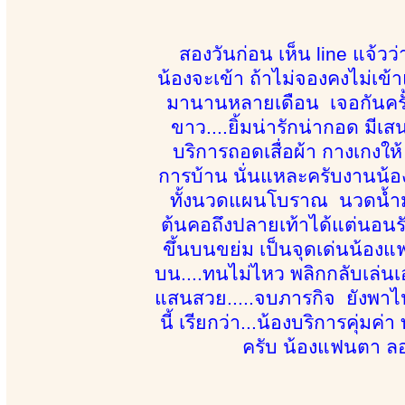
สองวันก่อน เห็น line แจ้ว
น้องจะเข้า ถ้าไม่จองคงไม่เข้
มานานหลายเดือน เจอกันครั้งแ
ขาว....ยิ้มน่ารักน่ากอด มีเส
บริการถอดเสื่อผ้า กางเกงให้
การบ้าน นั่นแหละครับงานน้อ
ทั้งนวดแผนโบราณ นวดน้ำมัน
ต้นคอถึงปลายเท้าได้แต่นอนรับ
ขึ้นบนขย่ม เป็นจุดเด่นน้องแ
บน....ทนไม่ไหว พลิกกลับเล่นเ
แสนสวย.....จบภารกิจ ยังพา
นี้ เรียกว่า...น้องบริการคุ่ม
ครับ น้องแฟนตา ลอง