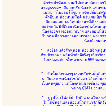
ดีกว่าเข้าห้องมา ผมไม่ยอมปล่อยเวลาให
สาวดูธรรมชาติมากครับ น้องจับแขนของผม
แม้มปากไม่ยอมให้จูบ ผมจึงเปลี่ยนทิ
ตัวบีบนมน้องนนุ่มมือดี ครับ ผมเปิด
อิดออดเลย ผมโอบน้องมาที่เตียงและเริ
สะโพก ไม่มีที่ติเลย เนินน้องช่างโหนกนู
น้องร้องครางออกมาเบาๆ และตอนนี้นิ้วผ
รีบถอดเสื้อกางเกงออก บรรเลงเพลงสวา
น้องด้วยนะคร
” ส่งย้อนหลังสักหน่อย น้องเฮจิ หุ่น
ด้วยชิวหาพาเพลินทั่วตัวดีจริงๆ เสียวว๊อ
โดยปลอดภัย ซ้ำหลายรอบ 555 ขอขอบคุณ
” วันนั้นเกิดเหงาๆ ผนวกกับวันนั้นมีแต่น้
มาวันแรก พอน้องโชว์ต้วมา โอ้สเป็คเลย 
เป็นคนคุยเก่ง แต่น้องค่อนข้างขี้อาย คุ
หนักๆ บุ๊ได้ใจ งานละ
” ดูรูปโปรไฟลล์น่ารักดี น่าสนใจเลยเข้า
ไม่ได้ขึ้นงานเลยน้องหน้าตาน่ารักดีคร