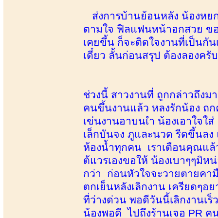
ส่งการบ้านย้อนหลัง น้องหยกท
ตามใจ ฟิลแฟนหน้าอกสวย ของแท้
เคยขึ้น ก็จะติดใจงานที่เป็นก
เดี๋ยว ลั้นก่อนสรุป ต้องลองคร
ช่วงนี้ สาวงานที่ ถูกกล่าวถึง
คนขึ้นงานแล้ว หลงรักน้อง ถก
เข่นงานอาบนเำ น้องเอาใจใส่
เล็กบันจง ภูและนวด รีดขึ้น
ห้องน้ำทุกคน เราเตือนคุณแล้ว
ต้แวรเองขอให้ น้องเบาๆๆมิหน
กว่า ก่อนหัวใจจะวายตายคามื
ตกเย็นหลังเลิกงาน เครียดๆอย
ที่ว่างด่วน พอดีวันนี้เลิกงานเ
น้องพอดี ไปถึงร้านเจอ PR คนใ