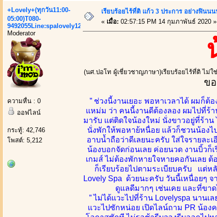
+Lovely+(ทุกวัน11:00-
เรียบร้อยไร้ที่ติ แก้ว 3 ประการ อย่างฟ
05:00)T080-
«
เมื่อ:
02:57:15 PM 14 กุมภาพันธ์ 2020 »
9492055Line:spalovely123
Moderator
(นศ.ปอโท ผู้เชี่ยวชาญภาษา)เรียบร้อยไร้ที่ติ ไม่
ขอ
” ช่วงนี้งานเยอะ พอหาเวลาได้ ผมก็ต้
ความหื่น : 0
แหม่ม ว่า คนนี้งานดีต้องลอง ผมไปที่ร้า
ออฟไลน์
มารับ แต่ติดใจน้องใหม่ นั่งขาวอยู่ที่ร้า
นั่งพักให้พอหาย้หนื่อย แล้วก็ชวนน้
กระทู้: 42,746
อาบน้ำถือว่าดีเลยนะครับ ใส่ใจรายละเอ
โพสต์: 5,212
น้องบอกจัดก่อนเลย ค่อยนวด งานบิ้วก็เร
เกมส์ ไม่ต้องพักหายใจหายคอกันเลย ต้อ
ก็เรียบร้อยไปตามระเบียบครับ แต่หลั
Lovely Spa ด้วยนะครับ วันนี้เหนื่อย
ดูแลดีมากๆ เช่นเคย และที่ขาดไ
” ไม่ได้แวะไปที่ร้าน Lovelyspa นานเล
แวะไปซักหน่อย เปิดไลน์ถาม PR น้องคนไ