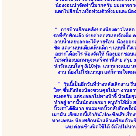
น้องงอนน่าจัดท่านี้มากครับ ผมเอาจร
แตกไปอีกน้ำเหงื่อท่วมตัวทั้งผมและน้อง
” การบ้านย้อนหลังของน้องดาวโหลด 
รอพี่ซักพักแล้ว จ่ายค่าคอสแบบจัดเต็ม 
อาบน้ำเลยบอกจะได้หายร้อน น้องออกแน
ขัด แต่งานบนเตียงเห็นเด็ก ๆ แบบนี้ ถึ
อยากได้อะไร น้องจัดให้ น้องบอกชอบแน
โปรดน้องบอกหนูจะเสร็จท่านี้ง่าย สรุป 
น่ารักแบบใสๆ 8/10หุ่น แนวนางแบบ นมเ
งาน น้องไม่ใช่แนวบุก แต่ก็ตามใจหมด
” วันนี้เป็นอีกวันที่ว่างหลังเลิกงาน 
ใสๆ ขึ้นถึงห้องน้องชวนคุยไปมา งานอ
หมดครับ แต่จะออกไปทางบ้าจี้ นัวเนียๆหน่อ
ทำอยู่ จากนั้นน้องบอกมา หนูทำให้มั่ง ส
บิ้วเราได้ดีมาก จนผมขอบิ้วกลับอีกครั้ง
เมามัน เฮ้ยแบบนี้เจ้ากันไปกะข้อเสียเรื่อ
ทางเลยนะ น้องพยักหน้าแล้วเตรียมตัวพร
เลย ค่อนข้างฟิตใช้ได้ จัดไปไม่น