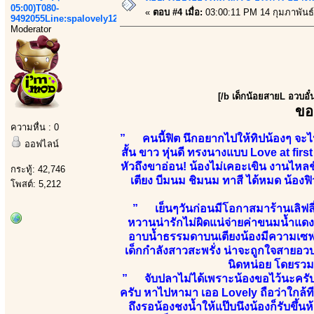
05:00)T080-
«
ตอบ #4 เมื่อ:
03:00:11 PM 14 กุมภาพันธ์
9492055Line:spalovely123
Moderator
[/b เด็กน้อยสายL อวบอั
ขอ
ความหื่น : 0
” คนนี้ฟิต นึกอยากไปให้ทิปน้องๆ จะไปร
ออฟไลน์
สั้น ขาว หุ่นดี ทรงนางแบบ Love at firs
หัวถึงขาอ่อน! น้องไม่เคอะเขิน งานไหลชั
กระทู้: 42,746
เตียง บีมนม ชิมนม ทาสี ได้หมด น้องฟิวแ
โพสต์: 5,212
” เย็นๆวันก่อนมีโอกาสมาร้านเลิฟลี
หวานน่ารักไม่ผิดแน่จ่ายค่าขนมน้ำแด
อาบน้ำธรรมดาบนเตียงน้องมีความเซฟ
เด็กกำลังสาวสะพรั่ง น่าจะถูกใจสายอ
นิดหน่อย โดยรวมน
” จับปลาไม่ได้เพราะน้องขอไว้นะครับ แ
ครับ หาไปหามา เออ Lovely ถือว่าใกล้ที
ถึงรอน้องชงน้ำให้แป๊บนึงน้องก็รับขึ