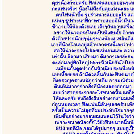
คุยๆน้องก็ซบครับ ฟิลแฟนแบบอบอุ่นๆเลย
กะแฟนจริงๆ น้องไม่ถึงกับคุยเก่งนะฮะ แ
คนไฟหน้าบึ้ม รูปร่างนางแบบอะไร แต
แน่นๆ รูปร่างนาฬิกาทราบแบบมีน้ำมีนวลห
ช้าอาบให้น้องด้วยเลย เจ๊าๆกันอาบเสร็
อยากให้นวดตรงไหนเป็นพิเศษมั้ย ด้วยความ
ตัวด้วยปากน้อยๆนุ่มๆของน้องง เพลินดีแท
เอาที่น้องโอเคอยู่แล้วบอกตรงนี้เลยว่าป
สดให้น่าจะจอดไปเลยแน่นอนและ ความเปร
เท่านั้น ลีลามา เสียงมา ดีมากๆเลยล่ะฮ
ตะล่อมอยู่พักใหญ่ 555+นัวเนียกันไปโย
เหมือนกันดูดปากกันนัวเนียประหนึ่งห
แบบหึ๊ยยยยย ถ้ามีดวลลิ้นกันจะฟินขนา
ยิ่งครวญครางหนักกว่าเดิม อารมณ์ร่วมผ
ตื่นเต้นมากๆจากสิ่งที่น้องแสดงออกมา
แบบว่าสาดกระจายอะไรขนาดนั้น แต่ก็ทำใ
ให้และครับ ส่งถึงฝั่งฝันอย่างงดงามมเหง
ก่อนหมดเวลา ฟิลแฟนนี่ล้นๆเลยครับ เห้
ครั้้งเป็นความไม่สุดที่ผมประทับใจมา
เพิ่มขึ้นอย่างมากจนผมแพลนไว้ในใจว่
เพราะขนาดน้องกั๊กไว้ยังฟินขนาดนี้หน้
8/10 พอดีมือ กลมได้รูปมากๆ แบบดูเป็น