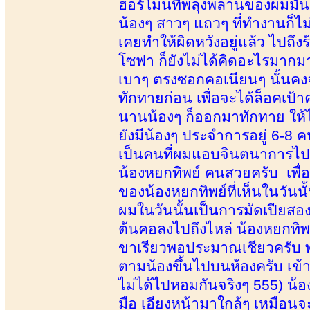
ฮอร์โมนที่พลุ่งพล่านของผมมั
น้องๆ สาวๆ แถวๆ ที่ทำงานก็ไม่ไ
เคยทำให้ผิดหวังอยู่แล้ว ไปถึ
โซฟา ก็ยังไม่ได้คิดอะไรมากมา
เบาๆ ตรงซอกคอเนียนๆ นั้นคงจ
ทักทายก่อน เพื่อจะได้ล็อคเป้า
นานน้องๆ ก็ออกมาทักทาย ให้
ยังมีน้องๆ ประจำการอยู่ 6-8 ค
เป็นคนที่ผมแอบจินตนาการไปล่
น้องหยกทิพย์ คนสวยครับ เพื่
ของน้องหยกทิพย์ที่เห็นในวันน
ผมในวันนั้นเป็นการมัดเปียสองเ
ต้นคอลงไปถึงไหล่ น้องหยกทิพย
ขาเรียวพอประมาณเชียวครับ พอ
ตามน้องขึ้นไปบนห้องครับ เข
ไม่ได้ไปหอมกันจริงๆ 555) น
มือ เอียงหน้ามาใกล้ๆ เหมือนจ