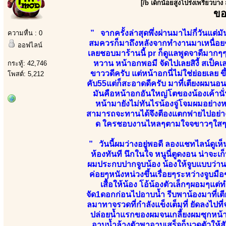
[/b เด็กน้อยสูงโปร่งเพรียวบาง
ขอ
” จากครั้งล่าสุดพึ่งผ่านมาไม่กี่วันแต
ความหื่น : 0
สมควรก็มาถึงหลังจากทำงานมาเหนื่อยๆเม
ออฟไลน์
เลยชอบมาร้านนี้ pr ก็ดูแลพูดจาดีมากๆๆ
หวาน หน้าอกพอมี จัดไปเลยสิงี้ สเป็
กระทู้: 42,746
ขาววดีครับ แต่หน้าอกนี่ไม่ใช่ย่อยเลย 
โพสต์: 5,212
คับ55แต่ก็สะอาดดีครับ มาที่เตียงผมนอนใ
มันคือหน้าอกอันใหญ่โตของน้องเค้านั
หน้ามายังไม่ทันไรน้องจู่โจมผมอย่างห
สามารถจะทานได้จึงตีองแตกพ่ายไปอย่างยั
ด ใครชอบงานไหลๆตามใจจขาวๆใสๆเน้น
” วันนี้ผมว่างอยู่พอดี ลองแชทไลน์ดูเห
ห้องทันที นึกในใจ หนูนี่ตูดงอน น่าจะเก็
ผมประกบปากจูบน้อง น้องให้จูบแบบว่าน
ค่อยๆหนังหน่วงขึ้นเรื่อยๆระหว่างจูบมื
เสื้อให้น้อง โอ้น้องตัวเล็กๆผอมๆแต่
จัด1ดอกก่อนไปอาบน้ำ รีบพาน้องมาที่เต
ลมาทาจรวดที่กำลังแข็งเต็มที่ ยัดลงไปที
ปล่อยน้ำแรกของผมจนเกลี้่ยงผมซุกหน้าค
อาบน้ำล้างตัวพาอาบเสร็จก็นวดตัวให้ส