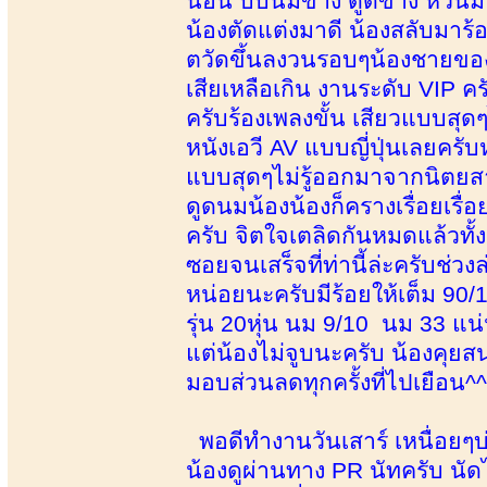
นอน บีบนมข้าง ดูดข้าง หัวนมโด
น้องตัดแต่งมาดี น้องสลับมาร
ตวัดขึ้นลงวนรอบๆน้องชายของผ
เสียเหลือเกิน งานระดับ VIP ครั
ครับร้องเพลงขั้น เสียวแบบสุ
หนังเอวี AV แบบญี่ปุ่นเลยครั
แบบสุดๆไม่รู้ออกมาจากนิตยส
ดูดนมน้องน้องก็ครางเรื่อยเรื่
ครับ จิตใจเตลิดกันหมดแล้วทั้งค
ซอยจนเสร็จที่ท่านี้ล่ะครับช
หน่อยนะครับมีร้อยให้เต็ม 90
รุ่น 20หุ่น นม 9/10 นม 33 แน
แต่น้องไม่จูบนะครับ น้องคุ
มอบส่วนลดทุกครั้งที่ไปเยือน^^-
พอดีทำงานวันเสาร์ เหนื่อยๆบ่
น้องดูผ่านทาง PR นัทครับ นัดไ