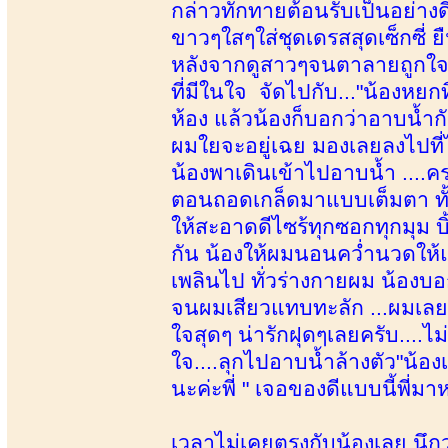
กล่าวทักทายต้อนรับเป็นอย่า
ขาวๆใสๆใส่ชุดเดรสสุดเซ็กซี่ 
หลังจากดูสาวๆจนตาลายถูกใจห
ที่มีในใจ จัดไปกับ..."น้องหยกท
ห้อง แล้วน้องก็บอกว่าอาบน้ำกั
ผมใยจะอยู่เฉย มองเลยลงไปที่
น้องพาเดินเข้าไปอาบน้ำ ....คร
ตอนถอดเกล็ดมาแบบเต็มตา ทั้
ให้สะอาดดีไซร้ทุกซอกทุกมุม บิ
กัน น้องให้ผมนอนคว่ำนวดให
เพลินไป ทั่วร่างกายผม น้องบอ
จนผมเสียวแทบทะลัก ...ผมเลยขอ
ใจสุดๆ น่ารักฝุดๆเลยครับ....ไม่
ใจ....ลุกไปอาบน้ำล้างตัว"น้อ
นะค่ะพี่ " เจอของดีแบบนี้พี่ม
เวลาไม่เคยตรงกับน้องเลย นึกว