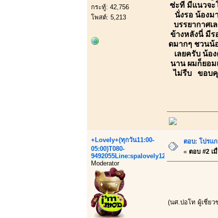
ซ่ะที มีแนวจะ
กระทู้: 42,756
นั่งรอ น้องมา
โพสต์: 5,213
บรรยากาศเลย
ข้างหลังนี่ ม
ดมากๆ ชวนน้องบ
เลยครับ น้อง
นาน ผมก็ยอมแต
ไม่รีบ ขอบค
+Lovely+(ทุกวัน11:00-
ตอบ: โปรแก
05:00)T080-
«
ตอบ #2 เมื
9492055Line:spalovely123
Moderator
(นศ.ปอโท ผู้เชี่ย