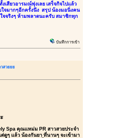
้งเสียวอารมณ์พุ่งเลย เสร็จกิจไปแล้ว
บใจมากๆอีกครั้งนึง สรุป น้องมอนิ่งคน
ๆถึงใจจริงๆ ห้ามพลาดนะครับ สมาชิกทุก
บันทึกการเข้า
สาวสวยยย
คะ
ovely Spa คุณแหม่ม PR สาวสวยประจำ
ดูๆ แล้ว น้องกันยา ที่นานๆ จะเข้ามา