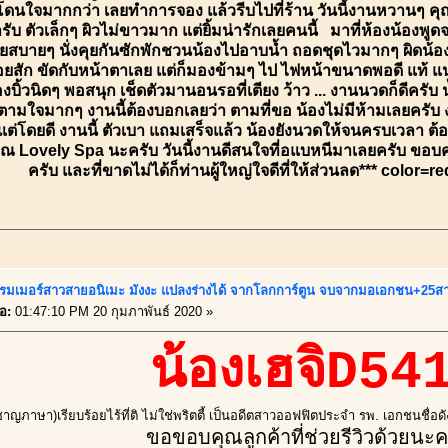
โดนใจมากกว่า เลยทำการจอง แล้วรีบไปที่ร้าน วันนี้งานหวานๆ คุ
รับ ตัวเล็กๆ ผิวไม่ขาวมาก แต่ยิ้มน่ารักเลยคนนี้ มาที่ห้องน้องพูดจ
สบายๆ นั่งคุยกันซักพักชวนน้องไปอาบน้ำ ถอดชุดไวมากๆ ผิดน้อง
ีรอยสัก ขัดกับหน้าตาเลย แต่ก็มองข้ามๆ ไป ไฟหน้าขนาดพอดี แท้
ิ้วนิดๆ พอสนุก เช็ดตัวมานอนรอที่เตียง ว้าว ... งานนวดก็ดีครับ 
ตามใจมากๆ งานนี้ต้องบอกเลยว่า ตามที่ขอ น้องไม่มีห้ามเลยครับ งา
่โดยดี งานนี้ ตัวเบา แถมเสร็จแล้ว น้องยังนวดให้จนครบเวลา ต้องบ
ุณ Lovely Spa นะครับ วันนี้งานดีสนใจที่อแบหนีมาเลยครับ ขอบ
ครับ และที่ขาดไม่ได้ก็ท่านผู้ใหญ่ใจดีที่ให้ส่วนลด*** color=re
รมเมอร์สาวสายอนิเมะ มังงะ แปลงร่างได้ จากโลกการ์ตูน จบจากมอเอกชน+25
่อ:
01:47:10 PM 20 กุมภาพันธ์ 2020 »
น้องเฮจิD54
วชาญภาษา)เรียบร้อยไร้ที่ติ ไม่ใช่พริตตี้ เป็นอดีตสาวออฟฟิตประจำ รพ. เอกชนชื่อด
ขอขอบคุณลูกค้าที่ช่วยรีวิวด้วยนะ