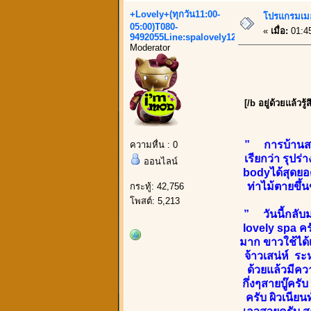
+Lovely+(ทุกวัน11:00-
โปรแกรมเมอ
05:00)T080-
«
เมื่อ:
01:45
9492055Line:spalovely123
Moderator
[/b อยู่ด้วยแล้ว
” การบ้านสดๆ 
ความหื่น : 0
เรียกว่า รุปร
ออนไลน์
bodyได้สุดยอ
ท่าไม้ตายขึ้น
กระทู้: 42,756
โพสต์: 5,213
” วันนี้กลับม
lovely spa ครั
มาก ขาวใช้ได้เ
จ้าวเสน่ห์ ระ
ด้วยแล้วมีควา
กึ่งๆสายบู๊คร
ครับ ผิวเนีย