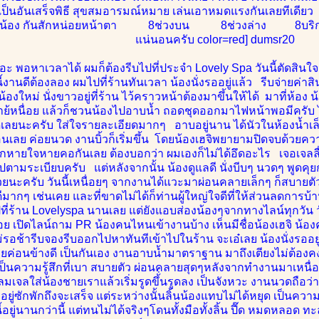
็เป็นอันเสร็จพิธี สุขสมอารมณ์หมาย เล่นเอาหมดแรงกันเลยทีเดียว 
นน้อง กันสักหน่อยหน้าตา 8ช่วงบน 8ช่วงล่าง 8บริกา
แน่นอนครับ color=red] dumsr20
เยอะ พอหาเวลาได้ ผมก็ต้องรีบไปที่ประจำ Lovely Spa วันนี้ตัดสิ
ี้งานดีต้องลอง ผมไปที่ร้านทันเวลา น้องนั่งรออยู่แล้ว รีบจ่ายค่าส
้องใหม่ นั่งขาวอยู่ที่ร้าน ไว้คราวหน้าต้องมาขึ้นให้ได้ มาที่ห้อง น
หาย้หนื่อย แล้วก็ชวนน้องไปอาบน้ำ ถอดชุดออกมาไฟหน้าพอมีครับ 
ดีเลยนะครับ ใส่ใจรายละเอียดมากๆ อาบอยู่นาน ได้นัวในห้องน้ำเล็
นเลย ค่อยนวด งานบิ้วก็เริ่มขึ้น โดยน้องเฮจิพยายามปิดจบด้วยความ
พักหายใจหายคอกันเลย ต้องบอกว่า ผมเองก็ไม่ได้อึดอะไร เจอเจลลื่
ยไปตามระเบียบครับ แต่หลังจากนั้น น้องดูแลดี นั่งบีบๆ นวดๆ พูด
วยนะครับ วันนี้เหนื่อยๆ จากงานได้แวะมาผ่อนคลายเล็กๆ ก็สบาย
ีมากๆ เช่นเคย และที่ขาดไม่ได้ก็ท่านผู้ใหญ่ใจดีที่ให้ส่วนลดการบ
ปที่ร้าน Lovelyspa นานเลย แต่ยังแอบส่องน้องๆจากทางไลน์ทุกวัน ว
ย เปิดไลน์ถาม PR น้องคนไหนเข้างานบ้าง เห็นมีชื่อน้องเฮจิ น้อง
่รอช้ารีบจองรีบออกไปหาทันทีเข้าไปในร้าน จะเอ๋เลย น้องนั่งรออยู่ท
ุยค่อนข้างดี เป็นกันเอง งานอาบน้ำมาตราฐาน มาถึงเตียงไม่ต้องคงต้
็นความรู้สึกที่เบา สบายตัว ผ่อนคลายสุดๆหลังจากทำงานมาเหนื่อยๆ
โลมเจลใส่น้องชายเราแล้วเริ่มรูดขึ้่นรูดลง เป็นจังหวะ งานนวดถือว
ยู่ซักพักถึงจะเสร็จ แต่ระหว่างนั้นลิ้นน้องแทบไม่ได้หยุด เป็นคว
ี้อยู่นานกว่านี้ แต่ทนไม่ได้จริงๆโดนทั้งมือทั้งลิ้น ปี๊ด หมดหลอด