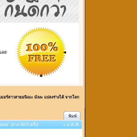
มอร์สาวสายอนิเมะ มังงะ แปลงร่างได้ จากโลก
พิมพ์
A
A
ยย (อ่าน 8973 ครั้ง)
A
A