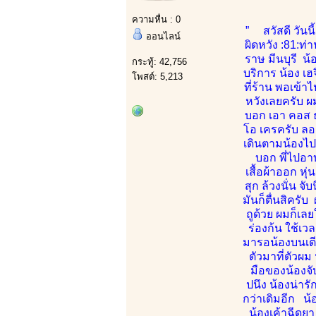
ความหื่น : 0
” สวัสดี วันนี
ออนไลน์
ผิดหวัง :81:ท
ราษ มีนบุรี น้
กระทู้: 42,756
บริการ น้อง เฮ
โพสต์: 5,213
ที่ร้าน พอเข้
หวังเลยครับ ผ
บอก เอา คอส ธ
โอ เครครับ ลอง
เดินตามน้องไปท
บอก พี่ไปอา
เสื้อผ้าออก หุ
สุก ล้วงนั่น จ
มันก็ตื่นสิครั
ถูด้วย ผมก็เล
ร่องก้น ใช้เว
มารอน้องบนเตี
ตัวมาที่ตัวผม
มือของน้องจั
ปนึง น้องน่าร
กว่าเดิมอีก น้
น้องเค้าฉีดย