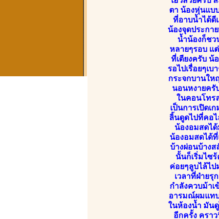
เอวสวยครับ ส
ตา น้องหุ่นแบบ
ที่อาบน้ำได้
น้องจุดประกาย
น้ำน้องก็ชว
หลายๆรอบ แต่ทั
ที่เตียงครับ
รอไปเรื่อยๆเบา
กระจกบานใหญ่ไ
นอนหงายครับ 
ในคอนโทรลขอ
เป็นการเปิดเก
ลิ้นดูดไปที่ค
น้องอมสดได้ม
น้องอมสดได้ที
บ้างผ่อนบ้างส
นั้นก็เริ่มไ
ค่อยๆลูบไล้ไป
เวลาที่ฝ่ายร
กำลังควบม้าเข้
อารมณ์ผมแทบหล
ในห้องน้ำ มันด
อีกครั้ง คราว