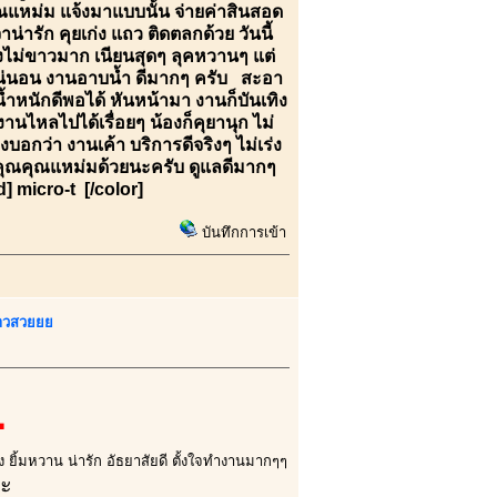
ณแหม่ม แจ้งมาแบบนั้น จ่ายค่าสินสอด
าน่ารัก คุยเก่ง แถว ติดตลกด้วย วันนี้
ไม่ขาวมาก เนียนสุดๆ ลุคหวานๆ แต่
 แน่นอน งานอาบน้ำ ดีมากๆ ครับ สะอา
น้ำหนักดีพอได้ หันหน้ามา งานก็บันเทิง
นไหลไปได้เรื่อยๆ น้องก็คุยานุก ไม่
อกว่า งานเค้า บริการดีจริงๆ ไม่เร่ง
คุณคุณแหม่มด้วยนะครับ ดูแลดีมากๆ
d] micro-t [/color]
บันทึกการเข้า
สาวสวยยย
1
ัง ยิ้มหวาน น่ารัก อัธยาสัยดี ตั้งใจทำงานมากๆๆ
คะ