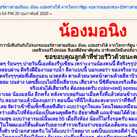
ร์สาวสายอนิเมะ มังงะ แปลงร่างได้ จากโลกการ์ตูน จบจากมอเอกชน+25สาวสว
:54 PM 20 กุมภาพันธ์ 2020 »
น้องมอนิ่ง
รู้สึกว่านั่งจีบกันกับโปรแกรมเมอร์สาวสายอนิเมะ มังงะ แปลงร่างได้ จากโลกการ
เลยฟิวเจอร์ไปหน่อย จีเอฟดีอัทยาศัยเด่น น่ารักสดใสมีเสน่ห์น่า
ขอขอบคุณลูกค้าที่ช่วยรีวิวด้วยนะ
ร้อนๆๆ บ่ายวันนี้เองต้องรีบเขียน เพราะงานน้องคนนี้ ดีจริงๆรุปร
่างสอบผ่าน ดีจริงฝีมืองานอาบน้ำ ลีลาแบบนี้ บอกเลยว่า ของจริงอา
ดจริงๆๆๆต่อที่เตียงนอน นวดหลัง ตามด้วยนวดหน้าตามด้วยลีลาบิวส
ขยม บนล่าง บดขยี้แบบไม่มียั้งเสียวบน เสียวล่าง นี่ซิคือของจริงเ
จริงเล่นได้เสียวจริง ต้องลองครับ color=red] so
าเจอ น้องมอนิ่ง อีกครั้ง หลังจากเจอกันมาเมื่อครั้งที่เเล้วค่อนข้
บ สอบถามเเล้วน้องบอกว่า ตอนนี้มาที่นี่ใกล้เเละสะดวกกว่าที่ฟังกี้ 
ลย จัดว่าเข้าขั้นเซ็กซี่เลยทีเดียว แบบว่าถูกใจและโดนใจผมเหมือน
หว่างเดินไปที่ห้องน้องเป็นคนคุยดีครับ อัธยาศัยดี เเถมจำผมได้ด้วย
มสุข แบบว่าอารมณ์นั้นเลย 55 เมื่อถึงห้อง น้องก็ไม่รั้งรอครับ ผม
ับ ในใจผมเองก็ตื่นเต้นครับอยากสำรวจเรือนร่างของน้องเต็มทน แ
นทั้งตัว หน้าอกสวยครับ ไม่ได้แบบว่าโหดมาก แต่เป็นแบบพอดีคำ มี