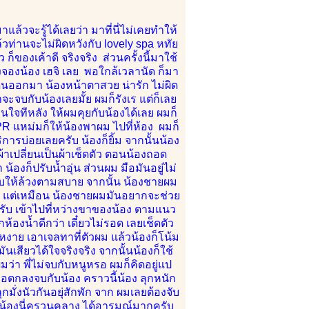
ล้วจะรู้ได้เลยว่า มาที่นี่ไม่เคยทำให้
วท่านจะไม่ผิดหวังกับ lovely spa หทัย
ก็ของเค้าดี จริงจริง ส่วนครั้งนี้มาใช้
งจองน้อง เฮจิ เลย พอใกล้เวลานัด ก็มา
ินออกมา น้องหน้าตาสวย น่ารัก ไม่ผิด
จบกับน้องเลยมั้ย ผมก็รังเร แต่ก็เลย
จทีหลัง ให้ผมคุยกับน้องได้เลย ผมก็
PR แหม่มก็ให้น้องพาผม ไปที่ห้อง ผมก็
การบ่อยเลยครับ น้องก็ยิ้ม จากนั้นน้อง
้าเปลี่ยนเป็นผ้าเช็ดตัว ตอนน้องถอด
้องก็ปรับน้ำอุ่น ส่วนผม มือมันอยู่ไม่
ห้จับให้ล้วงตามสบาย จากนั้น น้องชายผม
นมา แต่เหมือน น้องชายผมมันอยากจะช่วย
ครับ เข้าไปที่หว่างขาของน้อง ตามแนว
องน้ำดีกว่า เดี๋ยวไม่รอด เลยเช็ดตัว
งาย เอาเจลทาที่ตัวผม แล้วน้องก็โน้ม
เสียวได้ใจจริงจริง จากนั้นน้องก็ใช้
ว่า พี่ไม่จบกับหนูหรอ ผมก็คิดอยู่แป
 พอตกลงจบกับน้อง คราวนี้น้อง ลุกหนัก
กมั่งนัวกันอยุ่สักพัก จาก ผมเลยต้องจับ
ลยน้องนี่ครวนคลาง ได้อารมณ์มากครับ