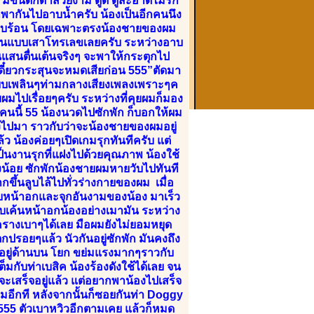
ม มีขนดกดำสวยงาม ดูดี ดูสะอาดไม่รก
ก็พากันไปอาบน้ำครับ น้องเป็นอีกคนนึง
ไม่รีบร้อน โดยเฉพาะตรงน้องชายของผม
ชูชันแบบเสาโทรเลขเลยครับ ระหว่างอาบ
นแสนตื่นเต้นจริงๆ จะพาให้กระตุกไป
ย เดี๋ยวกระสุนจะหมดเสียก่อน 555”ตัดมา
 แบบเพลินๆท่ามกลางเสียงเพลงเพราะๆค
ผมไปเรื่อยๆครับ ระหว่างที่คุยผมก็มอง
คนนี้ 55 น้องนวดไปซักพัก ก็บอกให้ผม
งไปมา ราวกับว่าจะน้องชายของผมอยู่
 น้องค่อยๆเปิดเกมรุกทันทีครับ แต่
ป็นงานรุกที่แฝงไปด้วยคุณภาพ น้องใช้
องน้อย ซักพักน้องชายผมหายวับไปทันที
ขึ้นลูบไล้ไปทั่วร่างกายของผม เมื่อ
กับหน้าอกและจุกอันงามของน้อง มาเร็ว
บเค้นหน้าอกน้องอย่างเมามัน ระหว่าง
งครางเบาๆได้เลย มือผมยังไม่ยอมหยุด
กปรอยๆแล้ว นัวกันอยู่ซักพัก มันคงถึง
กมอยู่ด้านบน โยก ขย่มแรงมากๆราวกับ
็มกับท่าเบสิค น้องร้องดังใช้ได้เลย จน
เสร็จอยู่แล้ว แต่อยากพาน้องไปเสร็จ
ผมอีกที หลังจากนั้นก็ซอยกันท่า Doggy
้ 555 ตัวเบาหวิวอีกตามเคย แล้วก็หมด