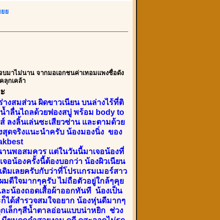
ยยย
์ตูน จบมาไม่นาน จากมอเอกชนค่าเทอมแพงชื่อดัง
คลุกเคล้า
คะ
่างสมส่วน ผิดขาวเนียน บนล่างไร้ที่ติ
บน้ำลื่นไถลด้วยฟองสบู่ พร้อม body to
์ ลงลิ้นเล่นซะเสียวซ่าน และตามด้วย
สียงสุดจริงแนะนำครับ น้องมองนิ่ง ของ
msakbest
างนานพอสมควร เเต่ในวันนี้มาเจอน้องที่
เจอน้องครั้งนี้ต้องบอกว่า น้องผิวเนียน
เดิมเลยครับกับว่าที่โปรเเกรมเมอร์สาว
 ผมดีใจมากๆครับ ไม่ถือตัวอยู่ใกล้ๆคุย
และน้องถอดเสื้อผ้าออกทันที น้องเป็น
ละก็ได้สำรวจสมใจอยาก น้องหุ่นดีมากๆ
จุกเล็กๆสีน้ำตาลอ่อนแบบน่าหยิก ช่วง