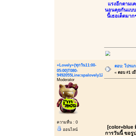
แรงอีกตามเคย 
นอนคุยกันแบบว
นี้เธอเด็ดมาก
+Lovely+(ทุกวัน11:00-
ตอบ: โปรแก
05:00)T080-
«
ตอบ #1 เมื
9492055Line:spalovely123
Moderator
ความหื่น : 0
[color=blue 
ออนไลน์
การวันนี้ ขอร