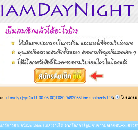
+Lovely+(ทุกวัน11:00-05:00)T080-9492055Line:spalovely123
โปรแกรมเ
ูแล:
)
เมอร์สาวสายอนิเมะ มังงะ แปลงร่างได้ จากโลกการ์ตูน จบจากมอเอกชน+25สาวสวย