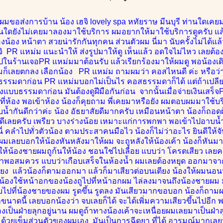
้ผมขอส่งการบ้าน น้อง เฮจิ lovely spa หทัยราษ มีนบุรี ท่านใดเคยมาแ
่านใดยังไม่เคยมาลองมาใช้บริการ ผมอยากให้มาใช้บริการดูครับ แล้
องน้อง หน้าตา สวยน่ารักกันทุกคน ส่วนตัวผม นี่มา นับครั้งไม่ได้แล้ว 
จิ PR แหม่ม แนะนำให้ ส่งรูปมาให้ดู เห็นแล้ว อดใจไม่ไหว เลยต้อ
าไปในร้านเจอPR แหม่มมาต้อนรับ แล้วเรียกร้องมาให้ผมดู พอน้องเด
มก็เลยตกลง เลือกน้อง PR แหม่ม ถามผมว่า คอสไหนดี ค่ะ หรือว่าจะ
รรมดาก่อน PR แหม่มบอกไม่เป็นไร คอสธรรมดาก็ได้ แต่ถ้าเปลียนใ
แบบธรรมดาก่อน มันต้องดูฝีมือกันก่อน จากนั้นเมื่อจ่ายเงินเสร็จ
ี่ห้อง พอเข้าห้อง น้องก็คุยถาม พี่เคยมาหรือยัง ผมตอบผมมาใช้บริ
บน้ำกันดีกว่าค่ะ น้อง อัธยาสัยดีมากครับ เหมือนหน้าตา น้องก็ถอดผ
่นดีเลยครับ เพรียว บางร่างน้อย เหมาะแก่การพกพา พอเข้าไปอาบน้ำ น
ับนี่ คลำไปทั่วตัวน้อง ตามประสาคนมือไว น้องก็ไม่ว่าอะไร ยินดีใ
บ ผมเลยบอกให้น้องหันหลังมาให้ผม จะถูหลังให้น้องเค้า น้องก็หั
ยให้น้องชายผมถูก้นให้น้อง ชอนใช่ไปเลื่อย แบบว่า โครตเสียว เลย
ลาพอสมควร แบบว่าเกือบเสร็จในห้องน้ำ ผมเลยต้องหยุด ออกมาจากห้
ยง แล้วน้องก็ตามออกมา แล้วก็มาเสียวต่อบนเตียง น้องให้ผมนอนห
 น้องใช้หน้าอกของน้องถูไปที่หน้าอกผม ไล่ลงมาจนถึงน้องชายผม มัน
บไปที่น้องชายของผม รูดขึ้น รูดลง มันเสียวมากขอบอก น้องก็ถามผม
ักขนาดนี้ เลยบอกน้องว่า จบเลยก็ได้ จะได้เพิ่มความเสียวขึ้นไปอีก
องเป็นฝ่ายลุกอยู่นาน ผมดูถ้าทางน้องเค้าจะเหนื่อยผมเลยมาเป็นฝ่าลุ
า ด้วยเข็มส่วนตัวของผมเอง มันเป็นการฉีดยา ที่ได้ อารมณ์มากเ