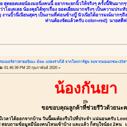
สุดยอดเลยน้องมอนิ่งคนนี้ อยากจะยกนิ้วให้จริงๆ ครั้งนี้ฟินมากๆทั
่าโอเคเลย น้องคุยได้ทุกเรื่อง ยอดเยี่ยมมากจริงๆ เป็นความประทั
ๆ งานบิ้วนี่เนียนสุดๆ เป็นงานที่ค่อนข้างบู๊ นัวเนียได้อารมณ์มาก
ท่านต้องจัดแล้วครับ color=red] นายสตีฟ
รมเมอร์สาวสายอนิเมะ มังงะ แปลงร่างได้ จากโลกการ์ตูน จบจากมอเอกชน+25
่อ:
01:46:39 PM 20 กุมภาพันธ์ 2020 »
น้องกันยา
[/b
ขอขอบคุณลูกค้าที่ช่วยรีวิวด้วยนะ
มีเวลาได้ออกจากบ้าน วันนี้ผมต้องรีบไปที่ประจำ แน่นอนครับ L
ูป สอบถามข้อมูลมีน้องคนไหนเข้าบ้าง และแล้ว ก็สนใจน้อง 2คน แต่