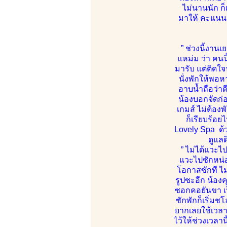
ไม่นานนัก ก
มาให้ คะแน
” ช่วงนี้งาน
แหม่ม ว่า คนน
มารับ แต่ติดใจน
นั่งพักให้พอ
อาบน้ำถือว่า
น้องบอกจัดก่อ
เกมส์ ไม่ต้อง
ก็เรียบร้อ
Lovely Spa ด้
ดูแลด
” ไม่ได้แวะไ
แวะไปซักหน่อ
โอกาสซักที ไม
รูปซะอีก น้องค
ซอกคอยันขา เป
ซักพักก็เริ่มช
ยากเลยใช้เวลาอ
ไว้ให้ช่วงเวลาน