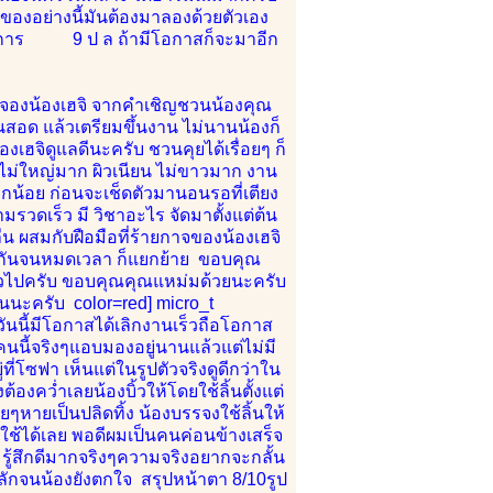
ของอย่างนี้มันต้องมาลองด้วยตัวเอง
ร 9 ป ล ถ้ามีโอกาสก็จะมาอีก
นใจจองน้องเฮจิ จากคำเชิญชวนน้องคุณ
ินสอด แล้วเตรียมขึ้นงาน ไม่นานน้องก็
้องเฮจิดูแลดีนะครับ ชวนคุยได้เรื่อยๆ ก็
ไม่ใหญ่มาก ผิวเนียน ไม่ขาวมาก งาน
กน้อย ก่อนจะเช็ดตัวมานอนรอที่เตียง
รวดเร็ว มี วิชาอะไร จัดมาตั้งแต่ต้น
น ผสมกับฝือมือที่ร้ายกาจของน้องเฮจิ
คุยกันจนหมดเวลา ก็แยกย้าย ขอบคุณ
ตัวไปครับ ขอบคุณคุณแหม่มด้วยนะครับ
้านนะครับ color=red] micro_t
ันนี้มีโอกาสได้เลิกงานเร็วถือโอกาส
คนนี้จริงๆแอบมองอยู่นานแล้วแต่ไม่มี
ี่โซฟา เห็นแต่ในรูปตัวจริงดูดีกว่าใน
องคว่ำเลยน้องบิ้วให้โดยใช้ลิ้นตั้งแต่
หายเป็นปลิดทิ้ง น้องบรรจงใช้ลิ้นให้
่าใช้ได้เลย พอดีผมเป็นคนค่อนข้างเสร็จ
ามรู้สึกดีมากจริงๆความจริงอยากจะกลั้น
 ทะลักจนน้องยังตกใจ สรุปหน้าตา 8/10รูป