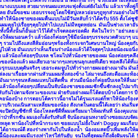
ะโพกคอดได้รูปได้ทรง ก้นงอน น่าด๊อกกี้มากๆ ช่วงเนินสามเหลี่ย
นางแบบเลย สวยมากจนผมแทบจะพุ่งตั้งแต่ยังไม่เริ่ม แล้วเราทั้งคู่
ดีเลย อันนี้ขอชม เธอบรรจงถูโดยใช้สบู่เหลวอ่อนๆถูทุกส่วนอย่าง
ทำให้น้องชายของผมตื่นแบบไม่มีวันหลับก็ว่าได้ครับ 555 ตั้งโด่
นผมคุยไปเรื่อยๆคุยไปทำไปแบบไม่มีหยุดหย่อน มันเป็นช่วงเวลาอั
้งนี้ทั้งนั้นก็อั้นเอาไว้ได้สำเร็จตลอดรอดฝั่ง คิดในใจว่า “อย่าเล
 น้องให้ผมนอนคว่ำ แล้วน้องก็ค่อยๆใช้มือน้อยๆบรรจงนวดตัวเบาๆ
ๆ รวมไปถึงแสงสีส้มอ่อนๆพร้องทั้งกระจกวิเศษบานใหญ่ น้องคุยกับ
ปด้วย มันแบบว่าเห็นเรือนร่างน้องแล้วได้ใจสุดๆไปเลยน้องมอนิ่ง
แล้วน้องก็ค่อยๆบีบเจล ชโลมไปทั่วน้องชายของผม น้องค่อยๆคลึ
งน้องแล้ว ผมเสียวเอามากๆแทบขนลุกเลยทีเดียว พอคลึงได้ที่แล้ว
มรุกบแบบดุดันจริงๆ เธอระดมจูบไปทั่วร่างกายผมอย่างเมามัน มันเ
อไล่ลงมาเรื่อยลากผ่านหัวนมผมทั้งสองข้าง ไล่มาจนถึงสะดือและท้
ันมากๆจนหลังผมแทบไม่ติดพื้น ส่วนมือน้องก็ค่อยบีบเจลให้ลื่นมาก
่แล้วน้องก็ค่อยๆเปลี่ยนเป็นจับน้องชายของผมชักขึ้นชักลงถูไปมา
ลับกันไปตามจังหวะของเกม ฝ่ายรับอย่างผมก็โต้ตอบบ้างโดยการ บี
ซร้คอน้องบ้าง การตอบโต้คราวนี้อาจไม่ได้รุนแรงแต่ก็พาให้น้องร้อ
มาบริเวณเนินสามเหลี่ยมของน้อง สังเกตในตอนนี้ได้เลยว่า ฝนเริ่มต
ุกจะปิดบัญชีซักที น้องโหลดซีดีที่ผมเตรียมมาให้ผมทันที น้องคุมเ
าป่าที่รกชัน ผมเองก็เด้งรับทันที จับน้องนอนหงายบ้างซอยแบบจัดเต
ุด พาน้องไปที่หน้ากระจก ซอยแบบไม่ยั้งในท่า Doggy ผมเกือบจะ
ูได้อารมณ์ดี สองร่างพากันไปในห้องน้ำ น้องอมสดบิ๊วเพิ่มพลังให้
นี้น้องและผมมีแรงเท่าไหร่ใส่กันยับ จนในที่สุดผมก็ถึงฝั่งฝันจนได