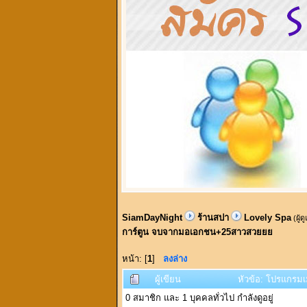
SiamDayNight
ร้านสปา
Lovely Spa
(ผู้ด
การ์ตูน จบจากมอเอกชน+25สาวสวยยย
หน้า: [
1
]
ลงล่าง
ผู้เขียน
หัวข้อ: โปรแกรม
0 สมาชิก และ 1 บุคคลทั่วไป กำลังดูอยู่