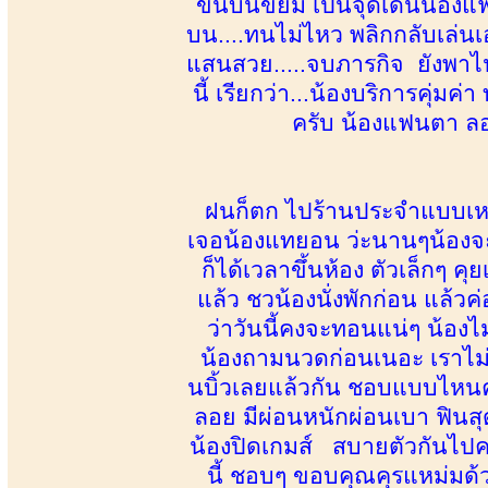
ขึ้นบนขย่ม เป็นจุดเด่นน้องแ
บน....ทนไม่ไหว พลิกกลับเล่นเ
แสนสวย.....จบภารกิจ ยังพา
นี้ เรียกว่า...น้องบริการคุ่ม
ครับ น้องแฟนตา ลอง
ฝนก็ตก ไปร้านประจำแบบเหงาๆ 
เจอน้องแทยอน ว่ะนานๆน้องจะ
ก็ได้เวลาขึ้นห้อง ตัวเล็กๆ คุ
แล้ว ชวน้องนั่งพักก่อน แล้ว
ว่าวันนี้คงจะทอนแน่ๆ น้อ
น้องถามนวดก่อนเนอะ เราไม่ร
นบิ้วเลยแล้วกัน ชอบแบบไหนค่
ลอย มีผ่อนหนักผ่อนเบา ฟินสุด
น้องปิดเกมส์ สบายตัวกันไปค
นี้ ชอบๆ ขอบคุณคุรแหม่มด้ว