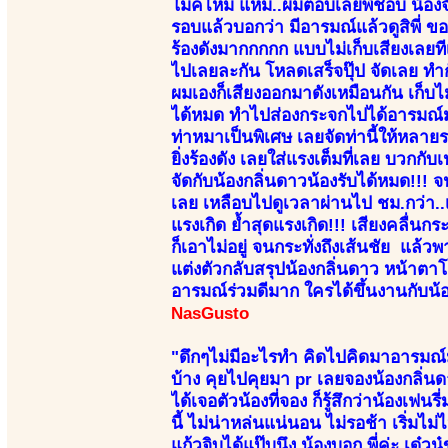
โมคไหม แหม..ผมตอบเลยพี่ชอบ น้องจัดค
รอบแล้วบอกว่า มีอารมณ์แล้วดูสิพี่ 
ร้องดังมากกกกก แบบไม่เก็บเสียงเลยที
ไปเลยละกัน โหลดเสร็จปุ๊ป จัดเลย ทำ
ผมเองก็เสียงออกมาดังเหมือนกัน เก็บไ
ได้หมด ทำไปส่องกระจกไปได้อารมณ์มา
ท่าหมาเป็นพิเศษ เลยจัดท่านี้ให้หลายร
ยิ่งร้องดัง เลยใส่แรงเต็มที่เลย บวกก
จัดกับน้องกลิ่นดาวน้องรับได้หมด!!!
เลย เหลือบไปดูเวลาผ่านไป ชม.กว่า..เลย
แรงเกิด ย้ำสุดแรงเกิด!!! เสียงคลื่นกระ
ก็เอาไม่อยู่ จนกระทั่งถึงเส้นชัย แล้
แต่งตัวกลับสรุปน้องกลิ่นดาว หน้าตาโ
อารมณ์ร่วมดีมาก ใครได้ขึ้นงานกับ
NasGusto
"ดึกๆไม่มีอะไรทำ คิดไปคิดมาอารมณ์ม
บ้าง คุยไปคุยมา pr เลยจองน้องกลิ่นดา
ได้เจอตัวน้องที่จอง ก็รู้สึกว่าน้องเฟ
นี้ ไม่น่าหล่นแน่นอน ไม่รอช้า เริ่มไม่
แก้วจิบได้แป๊บนึง น้องบอก พี่ค่ะ เด๋ว