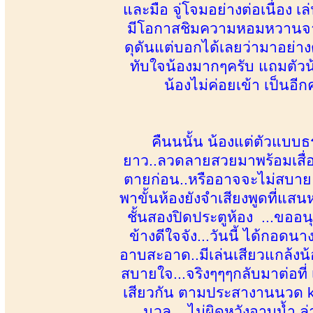
และมือ จู่โจมอย่างต่อเนื่อง เ
มีโอกาสชิมความหอมหวานจากตั
ดุดันแต่บอกได้เลยว่ามาอย่า
ทับใจน้องมากๆครับ แถมตัวน้
น้องไม่ค่อยเข้า เป็นอีก
คืนนนั้น น้องแต่ตัวแบ
ยาว..ลวดลายสวยมาพร้อมเสื่
ตายก่อน..หรืออาจจะไม่สบาย 
พาขั้นห้องยังจำเสียงพูดที่แสนห
ชั้นสองปิดประตูห้อง ...ขออน
ข้างดีใจจัง...วันนี้ ได้กอดนาง
อาบสะอาด..มีเล่นเสียวแกล้งน
สบายใจ...จริงๆๆๆกลับมาต่อที่
เสียวกัน ตามประสางานนวด kap
นวล....ไม่ผิดหวังอาบน้ำ ล่