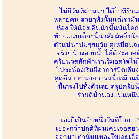
ไม่กี่วันที่ผ่านมา ได้ไปที่
หลายคน สวยๆทั้งนั้นแต่เราม
ห้อง ให้น้องเดินนำขึ้นบันได
ท้ายแน่นเด็กๆนี้น่าสัมผัสยิ่
ตัวแน่นๆนุ่มๆสมวัย ดูเหมือนจ
จริงๆ น้องอาบน้ำได้ดีสะอาดทั้ง
ครับนวดสักพักเราเริ่มอดใจไม
ไปซะน้องเริ่มมีอาการบิดเสี
ดูดดื่ม บอกเลยอารมนี้เหมือน
นี้เกรงไปทั้งตัวเลย สรุปครั
ร่วมดีน้ำนองแน่นหนึบ
และก็เป็นอีกหนึ่งวันที่โอก
เยอะกว่าปกติที่ผมเคยเจอตอ
ออกมาเท่านั่นแหละใข่เลยเลือ