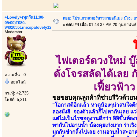
+Lovely+(ทุกวัน11:00-
ตอบ: โปรแกรมเมอร์สาวสายอนิเมะ มังงะ 
05:00)T080-
«
ตอบ #4 เมื่อ:
01:48:37 PM 20 กุมภาพันธ์
9492055Line:spalovely123
Moderator
ไฟเตอร์ดวงใหม่ บู๊
ดั่งโจรสลัดได้เลย 
ความหื่น : 0
ออนไลน์
เฟี้ยวฟ้า
กระทู้: 42,735
ขอขอบคุณลูกค้าที่ช่วยรีวิวด้วย
โพสต์: 5,211
"โอกาสดีอีกแล้ว หาดูน้องๆน่าสนใจดีก
ลองมั่งสิ จองตัวแล้วก็ไปหากันเลย แว
แต่ไม่เป็นไรขอดูงานดีกว่า อิอิขึ้นห
พากันไปอาบน้ำ น้องคุยเก่งมาก ร่าเริ
มุกกันขำกลิ้งไปเลย งานอาบน้ำสะอาดมา