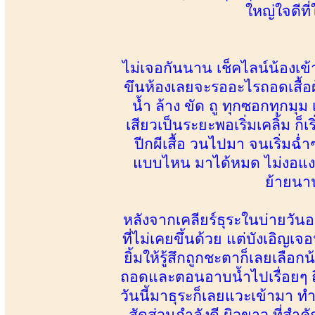
ใหญ่ใจดีที
ไม่เจอกันนาน เช็คไลน์น้องเข
ขึนห้องเลยจะรออะไรถอดเสื้อ
น้ำ ล้าง ขัด ถู ทุกซอกทุกมุ
เสียวเป็นระยะพอเริ่มเคลิ้ม ก็
ปีกผีเสื้อ วนไปมา จนเริ่มฉ่
แบบไหน มาได้หมด ไม่งอแง 
ย้ายนาน
หลังจากเคลียร์ธุระในบ่ายวันอ
ที่ไม่เคยขึ้นด้วย แต่บังเอิญ
ยิ้มให้รู้สึกถูกชะตาก็เลยเลือ
ถอดและตอนอาบน้ำไปเรื่อยๆ ถึงได
วันนี้มาธุระก็เลยแวะเข้ามา ท
สัดส่วนกำลังดี ผิวขาว ที่สำคั