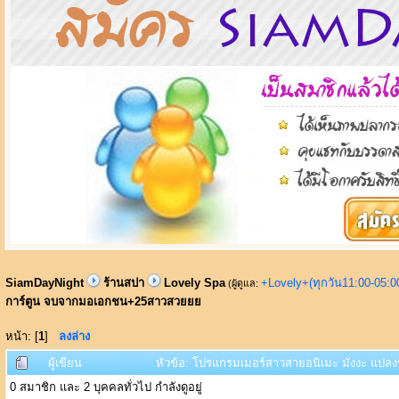
SiamDayNight
ร้านสปา
Lovely Spa
+Lovely+(ทุกวัน11:00-05:
(ผู้ดูแล:
การ์ตูน จบจากมอเอกชน+25สาวสวยยย
หน้า: [
1
]
ลงล่าง
ผู้เขียน
หัวข้อ: โปรแกรมเมอร์สาวสายอนิเมะ มังงะ แปล
0 สมาชิก และ 2 บุคคลทั่วไป กำลังดูอยู่