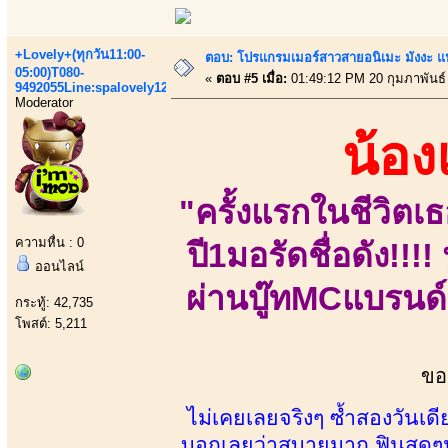
+Lovely+(ทุกวัน11:00-
ตอบ: โปรแกรมเมอร์สาวสายอนิเมะ มังงะ 
05:00)T080-
«
ตอบ #5 เมื่อ:
01:49:12 PM 20 กุมภาพันธ์
9492055Line:spalovely123
Moderator
น้อ
"ครั้งแรกในชีวิตเธ
ความหื่น : 0
ปี1มอรัดชื่อดัง!!
ออนไลน์
ผ่านบู๊ทMCแบรนด์
กระทู้: 42,735
โพสต์: 5,211
ขอ
ไม่เคยเลยจริงๆ ซ้ำสองวันเ
บอกเลยว่าสบายมาก ฟินสุดๆ