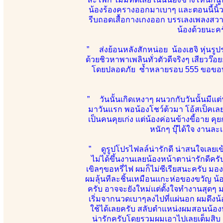
น้องร้องครางออกมาเบาๆ และตอนนี้นิ้วผ
รีบถอดเสื้อกางเกงออก บรรเลงเพลงสวา
น้องด้วยนะคร
” ส่งย้อนหลังสักหน่อย น้องเฮจิ หุ่น
ด้วยชิวหาพาเพลินทั่วตัวดีจริงๆ เสียวว๊อ
โดยปลอดภัย ซ้ำหลายรอบ 555 ขอขอบคุณ
” วันนั้นเกิดเหงาๆ ผนวกกับวันนั้นมีแต่น้
มาวันแรก พอน้องโชว์ต้วมา โอ้สเป็คเลย 
เป็นคนคุยเก่ง แต่น้องค่อนข้างขี้อาย คุ
หนักๆ บุ๊ได้ใจ งานละ
” ดูรูปโปรไฟลล์น่ารักดี น่าสนใจเลยเข้า
ไม่ได้ขึ้นงานเลยน้องหน้าตาน่ารักดีคร
เขิลๆขอหรี่ไฟ ผมก็ไม่ซีเรียสนะครับ ม
ผมลุ้นทีละชิ้นเหมือนแกะห่อของขวัญ น้อ
ครับ อาจจะยังใหม่แต่ตั้งใจทำงานสุดๆ 
เริ่มจากนวดเบาๆลงไปที่แผ่นอก ผมดึงน้
ใช้ได้เลยครับ สลับตำแหน่งผมสอนน้องห
น่ารักครับโดยรวมผมเอาไปเลยเต็มสิบ แล