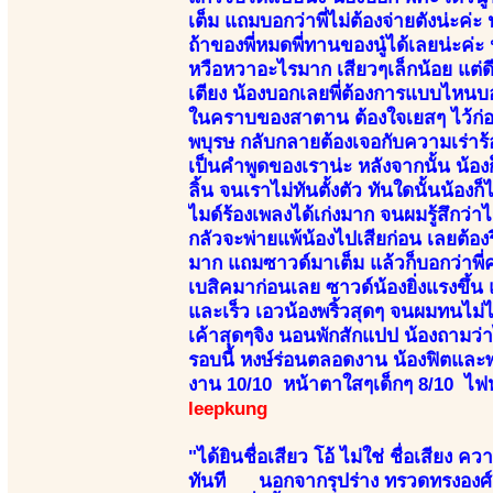
เต็ม แถมบอกว่าพี่ไม่ต้องจ่ายตังน่ะค
ถ้าของพี่หมดพี่ทานของนู๋ได้เลยน่ะค่ะ 
หวือหวาอะไรมาก เสียวๆเล็กน้อย แต่ด
เตียง น้องบอกเลยพี่ต้องการแบบไหนบอก
ในคราบของสาตาน ต้องใจเยสๆ ไว้ก่อน 
พบุรษ กลับกลายต้องเจอกับความเร่าร้อ
เป็นคำพูดของเราน่ะ หลังจากนั้น น้อ
ลิ้น จนเราไม่ทันตั้งตัว ทันใดนั้นน้อ
ไมด์ร้องเพลงได้เก่งมาก จนผมรู้สึกว
กลัวจะพ่ายแพ้น้องไปเสียก่อน เลยต้อง
มาก แถมซาวด์มาเต็ม แล้วก็บอกว่าพี่ค
เบสิคมาก่อนเลย ซาวด์น้องยิ่งแรงขึ้น
และเร็ว เอวน้องพริ้วสุดๆ จนผมทนไม่ไ
เค้าสุดๆจิง นอนพักสักแปป น้องถามว่าไ
รอบนี้ หงษ์ร่อนตลอดงาน น้องฟิตและพ
งาน 10/10 หน้าตาใสๆเด็กๆ 8/10 ไฟห
leepkung
"ได้ยินชื่อเสียว โอ้ ไม่ใช่ ชื่อเสียง
ทันที นอกจากรุปร่าง ทรวดทรงองศ์เอว