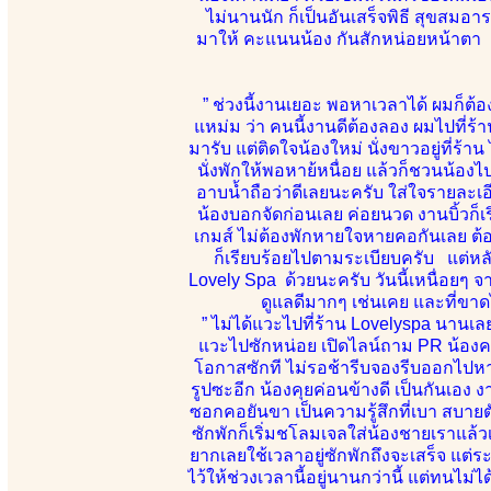
ไม่นานนัก ก็เป็นอันเสร็จพิธี สุขสมอ
มาให้ คะแนนน้อง กันสักหน่อยห
” ช่วงนี้งานเยอะ พอหาเวลาได้ ผมก็ต้
แหม่ม ว่า คนนี้งานดีต้องลอง ผมไปที่ร้า
มารับ แต่ติดใจน้องใหม่ นั่งขาวอยู่ที่ร้า
นั่งพักให้พอหาย้หนื่อย แล้วก็ชวนน้
อาบน้ำถือว่าดีเลยนะครับ ใส่ใจรายละเอ
น้องบอกจัดก่อนเลย ค่อยนวด งานบิ้วก็เร
เกมส์ ไม่ต้องพักหายใจหายคอกันเลย ต้อ
ก็เรียบร้อยไปตามระเบียบครับ แต่หลั
Lovely Spa ด้วยนะครับ วันนี้เหนื่อย
ดูแลดีมากๆ เช่นเคย และที่ขาดไ
” ไม่ได้แวะไปที่ร้าน Lovelyspa นานเล
แวะไปซักหน่อย เปิดไลน์ถาม PR น้องคนไ
โอกาสซักที ไม่รอช้ารีบจองรีบออกไปหาทัน
รูปซะอีก น้องคุยค่อนข้างดี เป็นกันเอง 
ซอกคอยันขา เป็นความรู้สึกที่เบา สบายต
ซักพักก็เริ่มชโลมเจลใส่น้องชายเราแล้วเ
ยากเลยใช้เวลาอยู่ซักพักถึงจะเสร็จ แต่ร
ไว้ให้ช่วงเวลานี้อยู่นานกว่านี้ แต่ทนไม