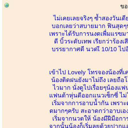
ขอ
ไม่เคยเลยจริงๆ ซ้ำสองวันเ
บอกเลยว่าสบายมาก ฟินสุดๆ
เพราะได้รับการนงดเพื่มแรฃมาไ
ดี บิ้วระดับเทพ เรียกว่าร้อง
บรรยากาศดี นวดเี 10/10 ไป
เข้าไป Lovely โทรจองน้องที่
น้องติดฝนยังมาไม่ถึง เลยถือโอ
ไวมาก นั่งดูไปเรื่อยๆน้องแ
แฟนต้าหุ่นดีออกแนวเซ็กซี่ ไม่ใ
เริ่มจากการอาบน้ำกัน เพราะ
ดมากๆครับ สะอาดกว่าอาบเอง
เริ่มจากนวดให้ น้องมีฝีมือก
จากนั้นน้องก็เริ่มลุยด้วยปากแล