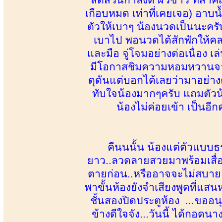
เกือบหมด เท่าที่เคยเจอ) อาบน้
ตัวให้เบาๆ น้องนวดเป็นนะครั
เบาไป พอนวดได้สักพักให้คลายเส
และมือ จู่โจมอย่างต่อเนื่อง เ
มีโอกาสชิมความหอมหวานจากตั
ดุดันแต่บอกได้เลยว่ามาอย่า
ทับใจน้องมากๆครับ แถมตัวน้
น้องไม่ค่อยเข้า เป็นอีก
คืนนนั้น น้องแต่ตัวแบ
ยาว..ลวดลายสวยมาพร้อมเสื่
ตายก่อน..หรืออาจจะไม่สบาย 
พาขั้นห้องยังจำเสียงพูดที่แสนห
ชั้นสองปิดประตูห้อง ...ขออน
ข้างดีใจจัง...วันนี้ ได้กอดนาง