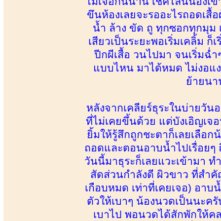
ไม่เจอกันนาน เช็คไลน์น้องเข
ขึนห้องเลยจะรออะไรถอดเสื้อ
น้ำ ล้าง ขัด ถู ทุกซอกทุกมุ
เสียวเป็นระยะพอเริ่มเคลิ้ม ก็
ปีกผีเสื้อ วนไปมา จนเริ่มฉ่
แบบไหน มาได้หมด ไม่งอแง 
ย้ายนาน
หลังจากเคลียร์ธุระในบ่ายวันอ
ที่ไม่เคยขึ้นด้วย แต่บังเอิญ
ยิ้มให้รู้สึกถูกชะตาก็เลยเลือ
ถอดและตอนอาบน้ำไปเรื่อยๆ ถึงได
วันนี้มาธุระก็เลยแวะเข้ามา ท
สัดส่วนกำลังดี ผิวขาว ที่สำคั
เกือบหมด เท่าที่เคยเจอ) อาบน้
ตัวให้เบาๆ น้องนวดเป็นนะครั
เบาไป พอนวดได้สักพักให้คลายเส