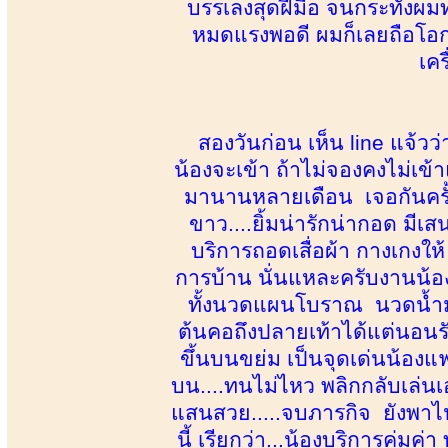
บรรเลงสุดฝีมือ จนกระทั่งผมท
หมดแรงพอดี ผมก็เลยถือโอ
เคร
สองวันก่อน เห็น line แจ้ว
น้องจะเข้า ถ้าไม่จองคงไม่เข้
มานานหลายเดือน เจอกันครั้งแ
ขาว....ยิ้มน่ารักน่ากอด มีเส
บริการถอดเสื่อผ้า กางเกงให้
การบ้าน นั่นแหละครับงานน้อ
ทั้งนวดแผนโบราณ นวดน้ำมัน
ต้นคอถึงปลายเท้าได้แต่นอนรับ
ขึ้นบนขย่ม เป็นจุดเด่นน้องแ
บน....ทนไม่ไหว พลิกกลับเล่นเ
แสนสวย.....จบภารกิจ ยังพา
นี้ เรียกว่า...น้องบริการคุ่ม