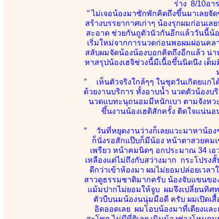
ร่าง 8/10อา
” ไม่เจอน้องมาซักพักคิดถึงขึ้นมาเลยจั
สร้างบรรยากาศเก่าๆ น้องรุกผมก่อนเลย
สะอาด ช่วยกันถูตัวนัวกันอีกแล้ววันนี้น
เริ่มใหม่จากการนวดก่อนพอผมผ่อนคลายสบ
สลับผมจัดน้องน้องบอกคิดถึงอีกแล้ว น่า
หาสรุปน้องเฮจิช่วงนี้มีเนื้อขึ้นนิดนึง 
” เห็นตัวจริงใกล้ๆๆ ในชุดวันเกิดยแกได้
ด้วยงานบริการ ทั้งอาบน้ำ นวดตัวน้องบริก
นวดแบทะนุถนอมมีหนักเบา ตามจังหวะลีล
ขึ้นงานน้องเฮติสักครั้ง ติดใจแน่น
” วันที่หยุดงานว่างก็เลยแวะมาหาน้องๆส
ก็นั่งรอสักแป๊บก็มีน้อง หน้าตาสวยค
เพรียว หน้าคมนิดๆ อกประมาณ 34 เอวไ
เหลืองแต่ไม่ถึงกับสว่างมาก กระโปรงส
ดีกว่าเข้าห้องมา ผมไม่ยอมปล่อยเวลาให
สาวดูธรรมชาติมากครับ น้องจับแขนของผม
แม้มปากไม่ยอมให้จูบ ผมจึงเปลี่ยนทิ
ตัวบีบนมน้องนนุ่มมือดี ครับ ผมเปิด
อิดออดเลย ผมโอบน้องมาที่เตียงและเริ
สะโพก ไม่มีที่ติเลย เนินน้องช่างโหนกนู