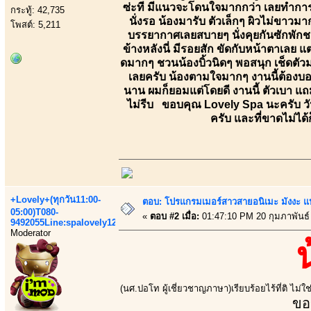
ซ่ะที มีแนวจะโดนใจมากกว่า เลยทำการจ
กระทู้: 42,735
นั่งรอ น้องมารับ ตัวเล็กๆ ผิวไม่ขาวมาก
โพสต์: 5,211
บรรยากาศเลยสบายๆ นั่งคุยกันซักพัก
ข้างหลังนี่ มีรอยสัก ขัดกับหน้าตาเล
ดมากๆ ชวนน้องบิ้วนิดๆ พอสนุก เช็ดตัวมา
เลยครับ น้องตามใจมากๆ งานนี้ต้องบอกเ
นาน ผมก็ยอมแต่โดยดี งานนี้ ตัวเบา แถม
ไม่รีบ ขอบคุณ Lovely Spa นะครับ ว
ครับ และที่ขาดไม่ได้ก
+Lovely+(ทุกวัน11:00-
ตอบ: โปรแกรมเมอร์สาวสายอนิเมะ มังงะ 
05:00)T080-
«
ตอบ #2 เมื่อ:
01:47:10 PM 20 กุมภาพันธ์
9492055Line:spalovely123
Moderator
(นศ.ปอโท ผู้เชี่ยวชาญภาษา)เรียบร้อยไร้ที่ติ ไม่
ขอ