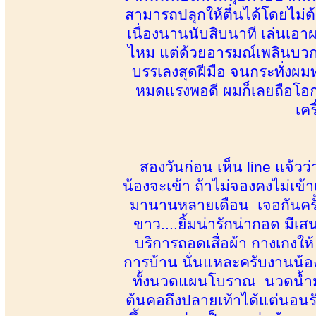
สามารถปลุกให้ตื่นได้โดยไม่ต้
เนื่องนานนับสิบนาที เล่นเอา
ไหม แต่ด้วยอารมณ์เพลินบวกกั
บรรเลงสุดฝีมือ จนกระทั่งผมท
หมดแรงพอดี ผมก็เลยถือโอ
เคร
สองวันก่อน เห็น line แจ้ว
น้องจะเข้า ถ้าไม่จองคงไม่เข้
มานานหลายเดือน เจอกันครั้งแ
ขาว....ยิ้มน่ารักน่ากอด มีเส
บริการถอดเสื่อผ้า กางเกงให้
การบ้าน นั่นแหละครับงานน้อ
ทั้งนวดแผนโบราณ นวดน้ำมัน
ต้นคอถึงปลายเท้าได้แต่นอนรับ