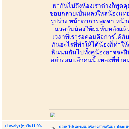
พากันไปถึงห้องเราต่างก็พูด
ชอบกลายเป็นหลงใหลน้องแทยอ
รูปร่าง หน้าตาการพูดจา หน้
นวดกันนัองให้ผมหันหลังแล
เวลาที่เรารอคอยคือการได้สัม
กันอะไรที่ทำให้ได้น้องก็ทำให
ฟินนนกันไปทั้งคู่น้องอาจจะฝี
อย่างผมแล้วคนนี้แหละที่ทำผ
+Lovely+(ทุกวัน11:00-
ตอบ: โปรแกรมเมอร์สาวสายอนิเมะ มังงะ 