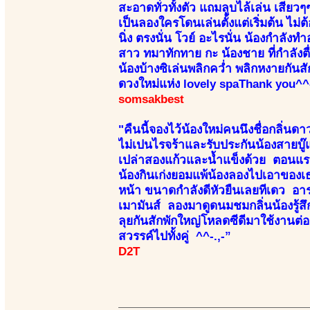
สะอาดทั่วทั้งตัว แถมลูบไล้เล่น เสียวๆๆ
เป็นลองใครโดนเล่นตั้งแต่เริ่มต้น ไม่ต
นิ่ง ตรงนั่น โวย์ อะไรนั่น น้องกำลัง
สาว ทมาทักทาย กะ น้องชาย ที่กำลังต
น้องบ้างซิเล่นพลิกคว่ำ พลิกหงายกั
ดวงใหม่แห่ง lovely spaThank you^^-
somsakbest
"คืนนี้จองไว้น้องใหม่คนนึงชื่อกลิ่น
ไม่เปนไรจร้าและรับประกันน้องสายบู
เปล่าสองแก้วและน้ำแข็งด้วย ตอนแรกน้
น้องกินเก่งยอมแพ้น้องลองไปเอาของเธอม
หน้า ขนาดกำลังดีหัวยืนเลยทีเดว อาร
เมามันส์ ลองมาดูดนมชมกลิ่นน้องรู้สึ
ลุยกันสักพักใหญ่โหลดซีดีมาใช้งานต่
สวรรค์ไปทั้งคู่ ^^-.,-”
D2T