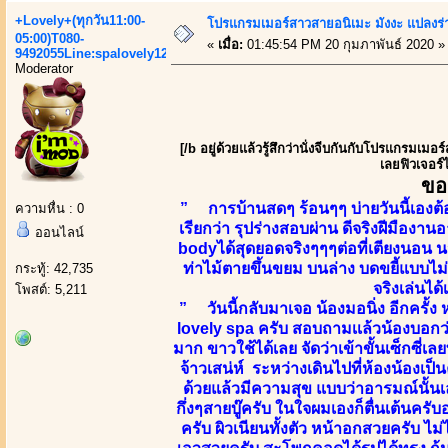
+Lovely+(ทุกวัน11:00-
โปรแกรมเมอร์สาวสายอนิเมะ มังงะ แปลงร
05:00)T080-
«
เมื่อ:
01:45:54 PM 20 กุมภาพันธ์ 2020 »
9492055Line:spalovely123
Moderator
[/b อยู่ด้วยแล้วรู้สึกว่านั่งจีบกันกับโปรแกร
เลยฟิวเจอร์
ขอ
” การบ้านสดๆ ร้อนๆๆ บ่ายวันนี้เองต้อง
ความหื่น : 0
เรียกว่า รุปร่างสอบผ่าน ดีจริงฝีมืองา
ออนไลน์
bodyได้สุดยอดจริงๆๆๆต่อที่เตียงนอน 
ท่าไม้ตายขึ้นขยม บนล่าง บดขยี้แบบไม่ม
กระทู้: 42,735
จริงเล่นไ
โพสต์: 5,211
” วันนี้กลับมาเจอ น้องมอนิ่ง อีกครั้ง 
lovely spa ครับ สอบถามเเล้วน้องบอกว่า ต
มาก ขาวใช้ได้เลย จัดว่าเข้าขั้นเซ็กซี่
จ้าวเสน่ห์ ระหว่างเดินไปที่ห้องน้องเป็
ด้วยแล้วมีความสุข แบบว่าอารมณ์นั้นเลย
กึ่งๆสายบู๊ครับ ในใจผมเองก็ตื่นเต้นค
ครับ ผิวเนียนทั้งตัว หน้าอกสวยครับ ไ