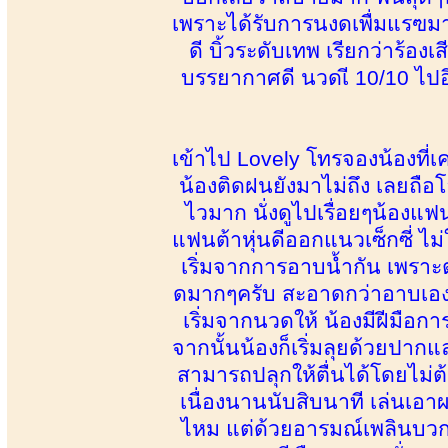
เพราะได้รับการนงดเพื่มแรฃมาไ
ดี บิ้วระดับเทพ เรียกว่าร้อง
บรรยากาศดี นวดเี 10/10 ไป
เข้าไป Lovely โทรจองน้องที่
น้องติดฝนยังมาไม่ถึง เลยถือโอ
ไวมาก นั่งดูไปเรื่อยๆน้องแ
แฟนต้าหุ่นดีออกแนวเซ็กซี่ ไม่ใ
เริ่มจากการอาบน้ำกัน เพราะ
ดมากๆครับ สะอาดกว่าอาบเอง
เริ่มจากนวดให้ น้องมีฝีมือก
จากนั้นน้องก็เริ่มลุยด้วยปากแล
สามารถปลุกให้ตื่นได้โดยไม่ต้
เนื่องนานนับสิบนาที เล่นเอา
ไหม แต่ด้วยอารมณ์เพลินบวกกั