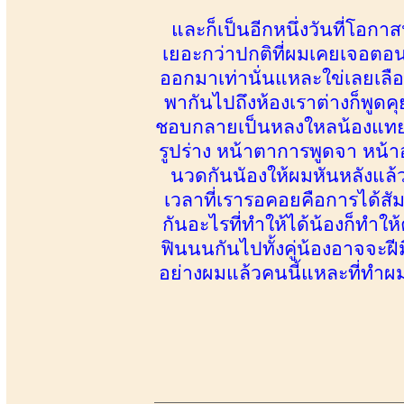
และก็เป็นอีกหนึ่งวันที่โอก
เยอะกว่าปกติที่ผมเคยเจอตอ
ออกมาเท่านั่นแหละใข่เลยเลือ
พากันไปถึงห้องเราต่างก็พูด
ชอบกลายเป็นหลงใหลน้องแทยอ
รูปร่าง หน้าตาการพูดจา หน้
นวดกันนัองให้ผมหันหลังแล
เวลาที่เรารอคอยคือการได้สัม
กันอะไรที่ทำให้ได้น้องก็ทำให
ฟินนนกันไปทั้งคู่น้องอาจจะฝี
อย่างผมแล้วคนนี้แหละที่ทำผ