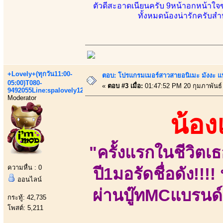
ตัวดีสะอาดเนียนครับ 9หน้าอกหน้า
ทั้งหมดน้องน่ารักครับส
+Lovely+(ทุกวัน11:00-
ตอบ: โปรแกรมเมอร์สาวสายอนิเมะ มังงะ 
05:00)T080-
«
ตอบ #3 เมื่อ:
01:47:52 PM 20 กุมภาพันธ์
9492055Line:spalovely123
Moderator
น้อ
"ครั้งแรกในชีวิตเธ
ความหื่น : 0
ปี1มอรัดชื่อดัง!!
ออนไลน์
ผ่านบู๊ทMCแบรนด์
กระทู้: 42,735
โพสต์: 5,211