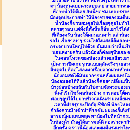
เอวสวยครับ สะโพกคอดได้รูปได้ทรง ก้น
ตา น้องหุ่นแบบนางแบบเลย สวยมากจนผมแทบจ
ที่อาบน้ำได้ดีเลย อันนี้ขอชม เธอบรร
น้องจุดประกายทำให้น้องชายของผมตื่นแบ
น้ำน้องก็ชวนผมคุยไปเรื่อยๆคุยไปทำไ
หลายๆรอบ แต่ทั้งนี้ทั้งนั้นก็อั้นเอาไว
ที่เตียงครับ น้องให้ผมนอนคว่ำ แล้วน
รอไปเรื่อยๆเบาๆ รวมไปถึงแสงสีส้มอ่อนๆ
กระจกบานใหญ่ไปด้วย มันแบบว่าเห็นเรือ
นอนหงายครับ แล้วน้องก็ค่อยๆบีบเจล 
ในคอนโทรลของน้องแล้ว ผมเสียวเอามาก
เป็นการเปิดเกมรุกบแบบดุดันจริงๆ เธอร
ลิ้นดูดไปที่คอไล่ลงมาเรื่อยลากผ่านหั
น้องอมสดได้มันมากๆจนหลังผมแทบไม่ติด
น้องอมสดได้ที่แล้วน้องก็ค่อยๆเปลี่ยน
บ้างผ่อนบ้างสลับกันไปตามจังหวะของเก
นั้นก็เริ่มไซร้คอน้องบ้าง การตอบโต้ค
ค่อยๆลูบไล้ไปมาบริเวณเนินสามเหลี่ยมขอ
เวลาที่ฝ่ายรุกจะปิดบัญชีซักที น้องโห
กำลังควบม้าเข้าป่าที่รกชัน ผมเองก็เด้ง
อารมณ์ผมแทบหลุด พาน้องไปที่หน้ากระจ
ในห้องน้ำ มันดูได้อารมณ์ดี สองร่างพาก
อีกครั้ง คราวนี้น้องและผมมีแรงเท่าไหร