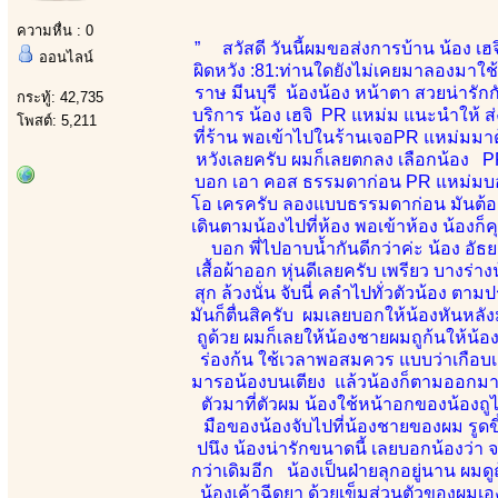
ความหื่น : 0
” สวัสดี วันนี้ผมขอส่งการบ้าน น้อง เฮจิ
ออนไลน์
ผิดหวัง :81:ท่านใดยังไม่เคยมาลองมาใช้
ราษ มีนบุรี น้องน้อง หน้าตา สวยน่ารักกัน
กระทู้: 42,735
บริการ น้อง เฮจิ PR แหม่ม แนะนำให้ ส่
โพสต์: 5,211
ที่ร้าน พอเข้าไปในร้านเจอPR แหม่มมาต
หวังเลยครับ ผมก็เลยตกลง เลือกน้อง PR
บอก เอา คอส ธรรมดาก่อน PR แหม่มบอกไ
โอ เครครับ ลองแบบธรรมดาก่อน มันต้องดู
เดินตามน้องไปที่ห้อง พอเข้าห้อง น้องก็
บอก พี่ไปอาบน้ำกันดีกว่าค่ะ น้อง อั
เสื้อผ้าออก หุ่นดีเลยครับ เพรียว บางร่
สุก ล้วงนั่น จับนี่ คลำไปทั่วตัวน้อง ต
มันก็ตื่นสิครับ ผมเลยบอกให้น้องหันหลั
ถูด้วย ผมก็เลยให้น้องชายผมถูก้นให้น้
ร่องก้น ใช้เวลาพอสมควร แบบว่าเกือบเส
มารอน้องบนเตียง แล้วน้องก็ตามออกมา แ
ตัวมาที่ตัวผม น้องใช้หน้าอกของน้องถู
มือของน้องจับไปที่น้องชายของผม รูดขึ
ปนึง น้องน่ารักขนาดนี้ เลยบอกน้องว่า 
กว่าเดิมอีก น้องเป็นฝ่ายลุกอยู่นาน ผมดู
น้องเค้าฉีดยา ด้วยเข็มส่วนตัวของผมเ