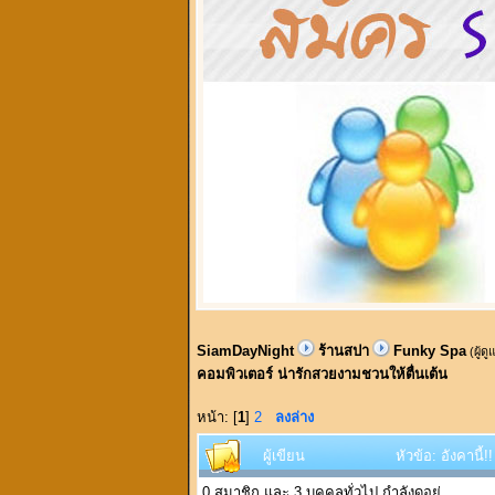
SiamDayNight
ร้านสปา
Funky Spa
(ผู้ด
คอมพิวเตอร์ น่ารักสวยงามชวนให้ตื่นเต้น
หน้า: [
1
]
2
ลงล่าง
ผู้เขียน
หัวข้อ: อังคานี
0 สมาชิก และ 3 บุคคลทั่วไป กำลังดูอยู่