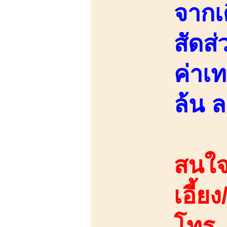
จากเ
สัดส
ค่าเ
ล้น ล
สนใจ
เอี้ย
โทร.