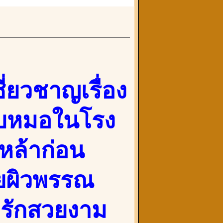
่ยวชาญเรื่อง
กับหมอในโรง
หล้าก่อน
วยผิวพรรณ
ารักสวยงาม