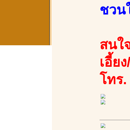
ชวนให
สนใจ
เอี้ย
โทร.