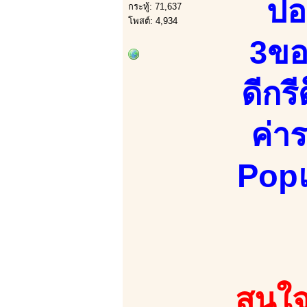
ปอ
กระทู้: 71,637
โพสต์: 4,934
3ขอ
ดีกร
ค่าร
Popแอ
สนใจ