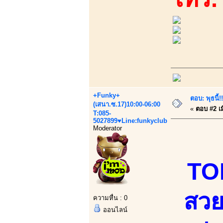
+Funky+
ตอบ: พุธนี้
(เสนา.ซ.17)10:00-06:00
«
ตอบ #2 เมื
T:085-
5027899♥Line:funkyclub
Moderator
TOP
สวย
ความหื่น : 0
ออนไลน์