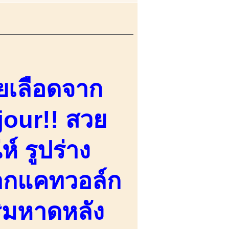
ายเลือดจาก
our!! สวย
์ รูปร่าง
ากแคทวอล์ก
ริมหาดหลัง