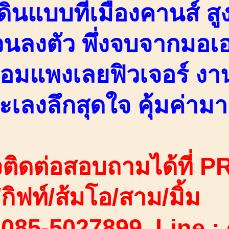
ดินแบบที่เมืองคานส์ ส
่วนลงตัว พึ่งจบจากมอเอ
ทอมแพงเลยฟิวเจอร์ งา
ะเลงลึกสุดใจ คุ้มค่าม
ติดต่อสอบถามได้ที่ PR
ง/กิฟท์/ส้มโอ/สาม/มิ้ม
 085-5027899 Line :