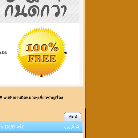
ี้!! พบกับบานดิดหมาดๆเชี่ยวชาญเรื่อง
พิมพ์
A
A
น 19183 ครั้ง)
A
A