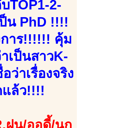
ับTOP1-2-
ป็น PhD !!!!
าร!!!!!! คุ้ม
ว่าเป็นสาวK-
ว่าเรื่องจริง
แล้ว!!!!
.ฝน/ออดี้/นก