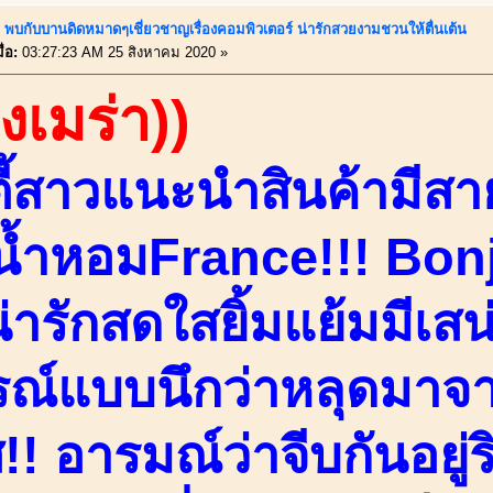
!! พบกับบานดิดหมาดๆเชี่ยวชาญเรื่องคอมพิวเตอร์ น่ารักสวยงามชวนให้ตื่นเต้น
่อ:
03:27:23 AM 25 สิงหาคม 2020 »
องเมร่า))
ตี้สาวแนะนำสินค้ามีส
้ำหอมFrance!!! Bonj
ารักสดใสยิ้มแย้มมีเสน่ห
รณ์แบบนึกว่าหลุดมาจ
!! อารมณ์ว่าจีบกันอยู่