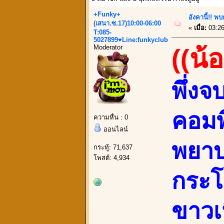
+Funky+
อังคานี้!! พ
(เสนา.ซ.17)10:00-06:00
«
เมื่อ:
03:26
T:085-
5027899♥Line:funkyclub
Moderator
((น้
พึ่ง
คอมพ
ความหื่น : 0
ออนไลน์
พยาบ
กระทู้: 71,637
โพสต์: 4,934
กระโ
ขาวเ