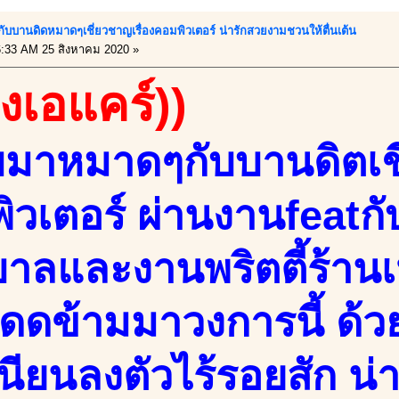
บกับบานดิดหมาดๆเชี่ยวชาญเรื่องคอมพิวเตอร์ น่ารักสวยงามชวนให้ตื่นเต้น
:33 AM 25 สิงหาคม 2020 »
องเอแคร์))
จบมาหมาดๆกับบานดิตเชี
ิวเตอร์ ผ่านงานfeat
าลและงานพริตตี้ร้านเ
ดดข้ามมาวงการนี้ ด้
นียนลงตัวไร้รอยสัก น่