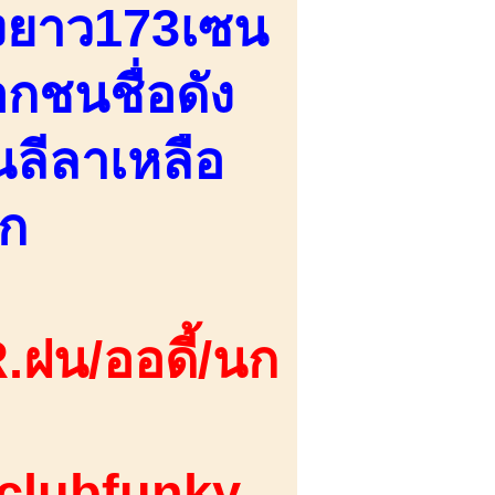
ูงยาว173เซน
กชนชื่อดัง
นลีลาเหลือ
าก
.ฝน/ออดี้/นก
 clubfunky