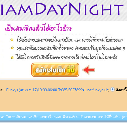
+Funky+(เสนา.ซ.17)10:00-06:00 T:085-5027899♥Line:funkyclub
อังคาน
ูแล:
)
้!! พบกับบานดิดหมาดๆเชี่ยวชาญเรื่องคอมพิวเตอร์ น่ารักสวยงามชวนให้ตื่นเต้น (อ่า