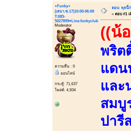
+Funky+
ตอบ: พุธนี้
(เสนา.ซ.17)10:00-06:00
«
ตอบ #1 เมื
T:085-
5027899♥Line:funkyclub
Moderator
((น้
พริต
แดนน
ความหื่น : 0
ออนไลน์
และน่
กระทู้: 71,637
โพสต์: 4,934
สมบู
ปารีส