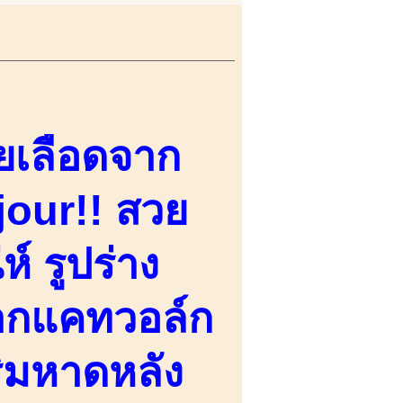
ายเลือดจาก
our!! สวย
์ รูปร่าง
ากแคทวอล์ก
ริมหาดหลัง