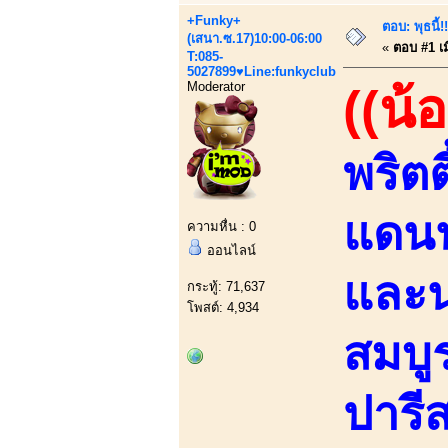
+Funky+
ตอบ: พุธนี้
(เสนา.ซ.17)10:00-06:00
«
ตอบ #1 เมื
T:085-
5027899♥Line:funkyclub
Moderator
((น้
พริต
แดนน
ความหื่น : 0
ออนไลน์
และน่
กระทู้: 71,637
โพสต์: 4,934
สมบู
ปารีส