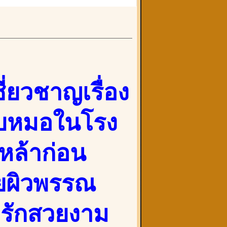
่ยวชาญเรื่อง
กับหมอในโรง
หล้าก่อน
วยผิวพรรณ
ารักสวยงาม