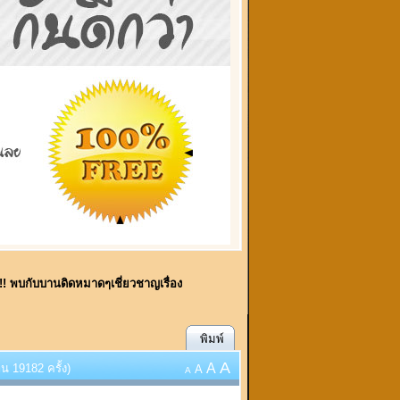
ี้!! พบกับบานดิดหมาดๆเชี่ยวชาญเรื่อง
พิมพ์
A
A
น 19182 ครั้ง)
A
A