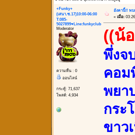
+Funky+
อังคานี้!! พ
(เสนา.ซ.17)10:00-06:00
«
เมื่อ:
03:26
T:085-
5027899♥Line:funkyclub
Moderator
((น้
พึ่ง
คอมพ
ความหื่น : 0
ออนไลน์
พยาบ
กระทู้: 71,637
โพสต์: 4,934
กระโ
ขาวเ