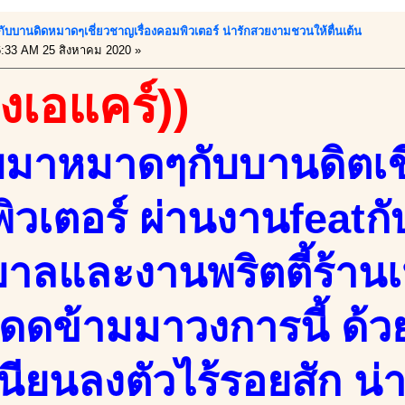
บกับบานดิดหมาดๆเชี่ยวชาญเรื่องคอมพิวเตอร์ น่ารักสวยงามชวนให้ตื่นเต้น
:33 AM 25 สิงหาคม 2020 »
องเอแคร์))
จบมาหมาดๆกับบานดิตเชี
ิวเตอร์ ผ่านงานfeat
าลและงานพริตตี้ร้านเ
ดดข้ามมาวงการนี้ ด้
นียนลงตัวไร้รอยสัก น่