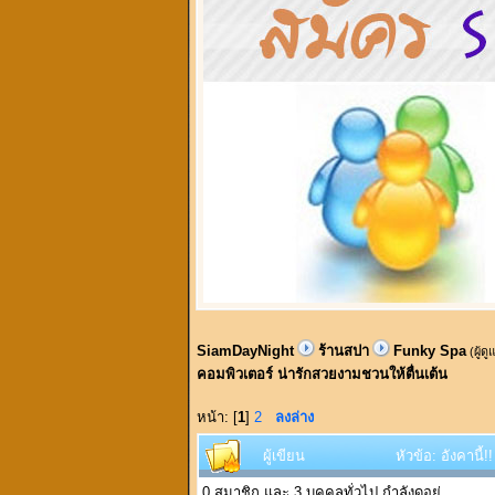
SiamDayNight
ร้านสปา
Funky Spa
(ผู้ด
คอมพิวเตอร์ น่ารักสวยงามชวนให้ตื่นเต้น
หน้า: [
1
]
2
ลงล่าง
ผู้เขียน
หัวข้อ: อังคานี
0 สมาชิก และ 3 บุคคลทั่วไป กำลังดูอยู่