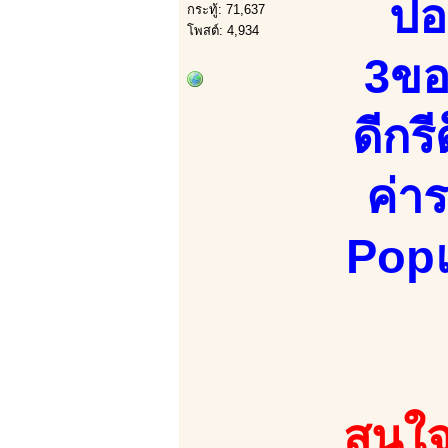
ปอ
กระทู้: 71,637
โพสต์: 4,934
3ขอ
ดีกร
ค่าร
Popแอ
สนใจ