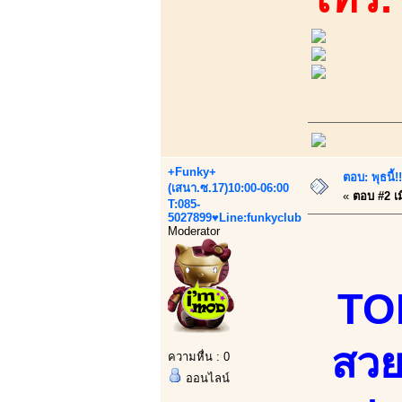
+Funky+
ตอบ: พุธนี้
(เสนา.ซ.17)10:00-06:00
«
ตอบ #2 เมื
T:085-
5027899♥Line:funkyclub
Moderator
TOP
สวย
ความหื่น : 0
ออนไลน์