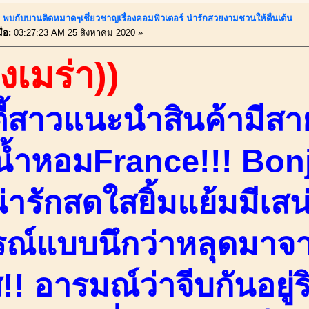
!! พบกับบานดิดหมาดๆเชี่ยวชาญเรื่องคอมพิวเตอร์ น่ารักสวยงามชวนให้ตื่นเต้น
่อ:
03:27:23 AM 25 สิงหาคม 2020 »
องเมร่า))
ตี้สาวแนะนำสินค้ามีส
้ำหอมFrance!!! Bonj
ารักสดใสยิ้มแย้มมีเสน่ห
รณ์แบบนึกว่าหลุดมาจ
!! อารมณ์ว่าจีบกันอยู่