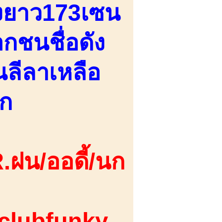
ูงยาว173เซน
กชนชื่อดัง
นลีลาเหลือ
าก
.ฝน/ออดี้/นก
 clubfunky