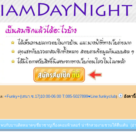
+Funky+(เสนา.ซ.17)10:00-06:00 T:085-5027899♥Line:funkyclub
อังคาน
ูแล:
)
้!! พบกับบานดิดหมาดๆเชี่ยวชาญเรื่องคอมพิวเตอร์ น่ารักสวยงามชวนให้ตื่นเต้น (อ่า