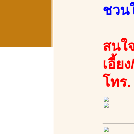
ชวนให
สนใจ
เอี้ย
โทร.