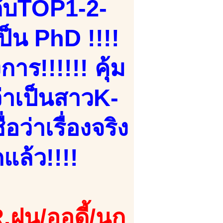
ับTOP1-2-
ป็น PhD !!!!
าร!!!!!! คุ้ม
ว่าเป็นสาวK-
ว่าเรื่องจริง
แล้ว!!!!
.ฝน/ออดี้/นก