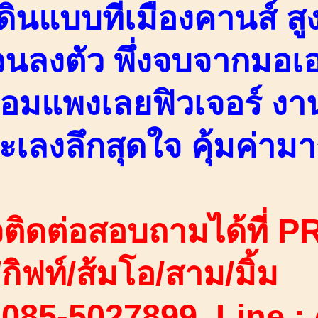
ดินแบบที่เมืองคานส์ ส
่วนลงตัว พึ่งจบจากมอเอ
ทอมแพงเลยฟิวเจอร์ งา
ะเลงลึกสุดใจ คุ้มค่าม
ติดต่อสอบถามได้ที่ PR
ง/กิฟท์/ส้มโอ/สาม/มิ้ม
 085-5027899 Line :