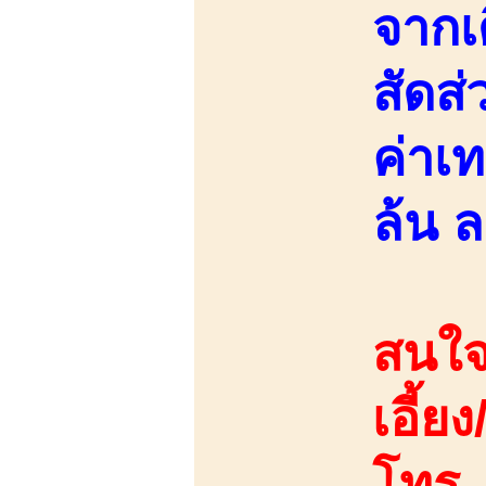
จากเ
สัดส
ค่าเ
ล้น ล
สนใจ
เอี้ย
โทร.