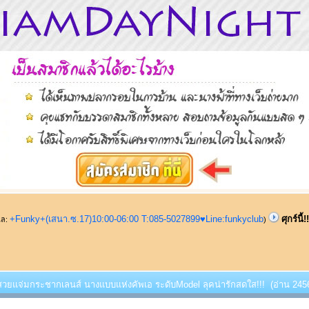
+Funky+(เสนา.ซ.17)10:00-06:00 T:085-5027899♥Line:funkyclub
ศุกร์น
ูแล:
)
้!!!สวยแจ่มกระชากเลนส์ นางแบบแห่งคัพเอ ระดับModel ลุคน่ารักสดใส!!! (อ่าน 2456