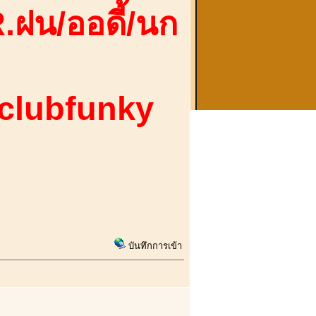
.ฝน/ออดี้/นก
 clubfunky
บันทึกการเข้า