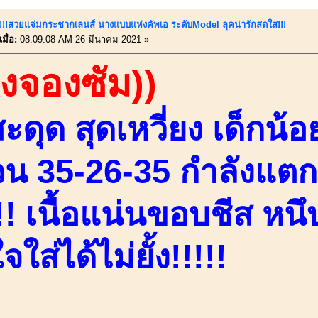
นี้!!!สวยแจ่มกระชากเลนส์ นางแบบแห่งคัพเอ ระดับModel ลุคน่ารักสดใส!!!
มื่อ:
08:09:08 AM 26 มีนาคม 2021 »
องจองซัม))
ดุด สุดเหวี่ยง เด็กน้
่วน 35-26-35 กำลังแตก
! เนื้อแน่นขอบชีส หนึบ
ใส่ได้ไม่ยั้ง!!!!!