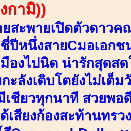
องกามิ))
ายสะพายเปิดตัวดาวค
ชี่ปีหนึ่งสายCมอเอกชน
มืองไปนิด น่ารักสุดสด
ยกะลังเติบโตยังไม่เต็ม
วมีเชียวทุกนาที สวยพอ
ได้เสียงก้องสะท้านทร