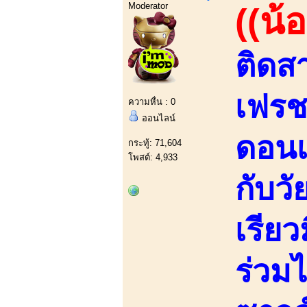
Moderator
((น้
ติดส
เฟรช
ความหื่น : 0
ออนไลน์
ดอนเ
กระทู้: 71,604
โพสต์: 4,933
กับวั
เรีย
ร่วม