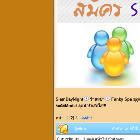
SiamDayNight
ร้านสปา
Funky Spa
(ผู้ด
ระดับModel ลุคน่ารักสดใส!!!
หน้า:
1
[
2
]
3
ลงล่าง
ผู้เขียน
หัวข้อ: ศุกร์นี
0 สมาชิก และ 1 บุคคลทั่วไป กำลังดูอยู่