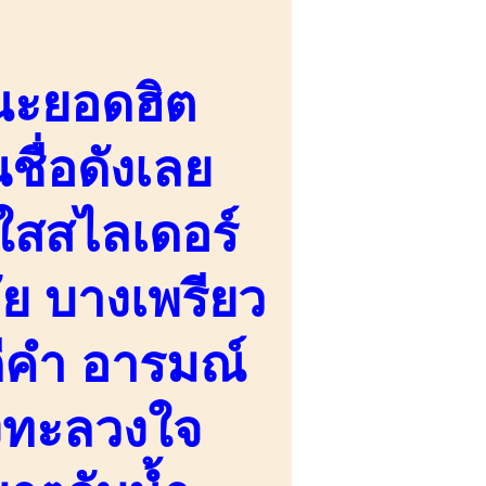
ณะยอดฮิต
ชื่อดังเลย
ใสสไลเดอร์
วัย บางเพรียว
ดีคำ อารมณ์
วงทะลวงใจ