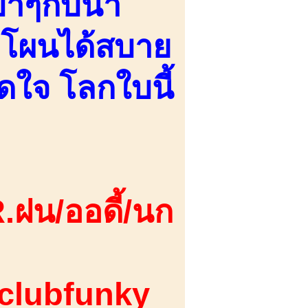
าๆกับน้ำ
โผนได้สบาย
ิดใจ โลกใบนี้
.ฝน/ออดี้/นก
 clubfunky