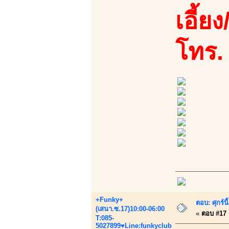
เอี้ย
โทร.
+Funky+
ตอบ: ศุกร์
(เสนา.ซ.17)10:00-06:00
«
ตอบ #17 เ
T:085-
5027899♥Line:funkyclub