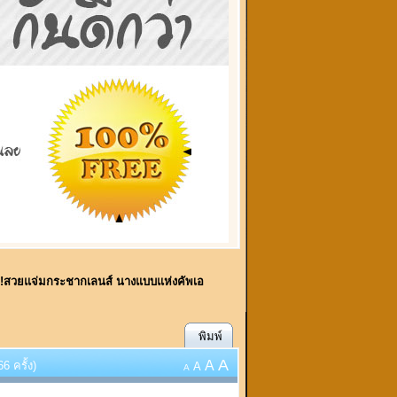
ี้!!!สวยแจ่มกระชากเลนส์ นางแบบแห่งคัพเอ
พิมพ์
A
A
6 ครั้ง)
A
A