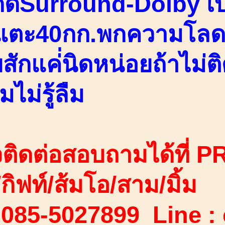
์ดีSurround-Dolby เบ
แตะ40กก.พกความโลด
สักแค่่นิดหน่อยถ้าไม่ต
มไม่รู้ลืม
ติดต่อสอบถามได้ที่ PR
ง/กิฟท์/ส้มโอ/สาม/มิ้ม
 085-5027899 Line :