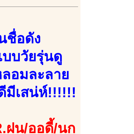
ชื่อดัง
บวัยรุ่นดู
ๆ หลอมละลาย
มีเสน่ห์!!!!!!
.ฝน/ออดี้/นก