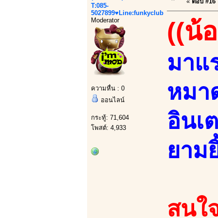
«
ตอบ #16 เ
T:085-
5027899♥Line:funkyclub
Moderator
((น้
มาแร
หมาด
ความหื่น : 0
ออนไลน์
อินเ
กระทู้: 71,604
โพสต์: 4,933
ยามยิ
สนใจ