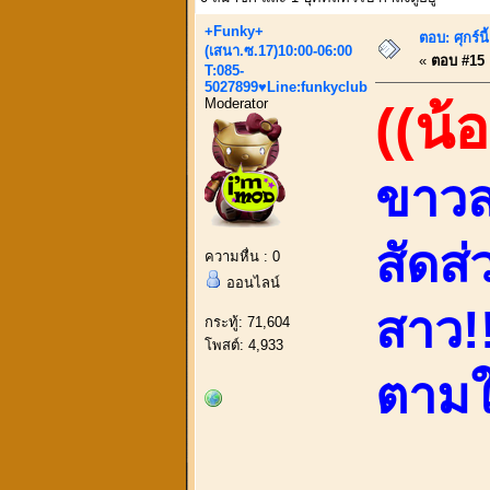
+Funky+
ตอบ: ศุกร์
(เสนา.ซ.17)10:00-06:00
«
ตอบ #15 เ
T:085-
5027899♥Line:funkyclub
Moderator
((น้
ขาวสะ
สัดส
ความหื่น : 0
ออนไลน์
สาว!!
กระทู้: 71,604
โพสต์: 4,933
ตามใจ