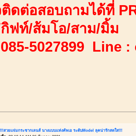
ติดต่อสอบถามได้ที่ PR
ง/กิฟท์/ส้มโอ/สาม/มิ้ม
 085-5027899 Line :
นี้!!!สวยแจ่มกระชากเลนส์ นางแบบแห่งคัพเอ ระดับModel ลุคน่ารักสดใส!!!