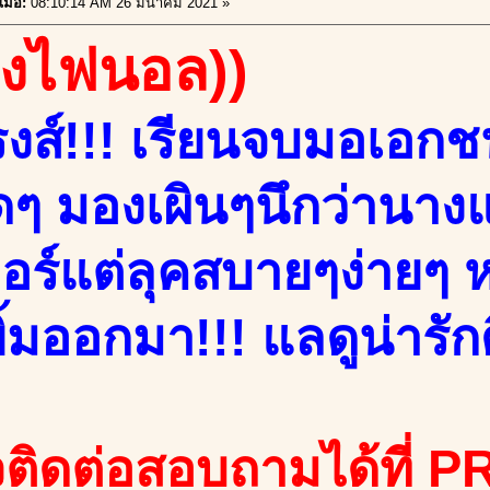
มื่อ:
08:10:14 AM 26 มีนาคม 2021 »
องไฟนอล))
งส์!!! เรียนจบมอเอกชน
ๆ มองเผินๆนึกว่านางแบ
ตอร์แต่ลุคสบายๆง่าย
้มออกมา!!! แลดูน่ารักดี
ติดต่อสอบถามได้ที่ PR