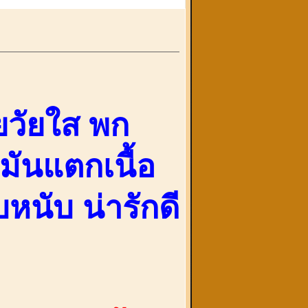
อยวัยใส พก
มันแตกเนื้อ
หนับ น่ารักดี