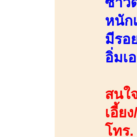
ซาวด
หนัก
มีรอย
อิ่มเอ
สนใจ
เอี้ย
โทร.