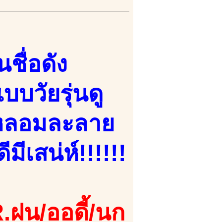
ชื่อดัง
บวัยรุ่นดู
ๆ หลอมละลาย
มีเสน่ห์!!!!!!
.ฝน/ออดี้/นก