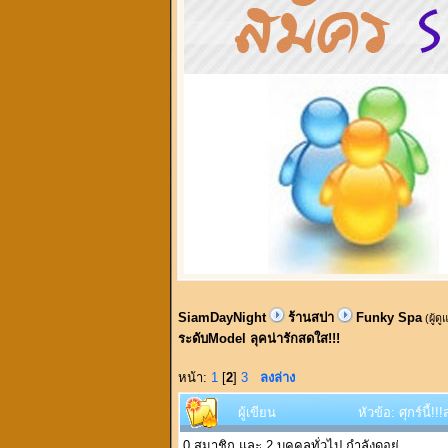
SiamDayNight
ร้านสปา
Funky Spa
(ผู้ด
ระดับModel ลุคน่ารักสดใส!!!
หน้า:
1
[
2
]
3
ลงล่าง
ผู้เขียน
หัวข้อ: ศุกร์นี
0 สมาชิก และ 2 บุคคลทั่วไป กำลังดูอยู่