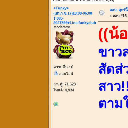
+Funky+
ตอบ: ศุกร์
(เสนา.ซ.17)10:00-06:00
«
ตอบ #15 เ
T:085-
5027899♥Line:funkyclub
Moderator
((น้
ขาวสะ
สัดส
ความหื่น : 0
ออนไลน์
สาว!!
กระทู้: 71,628
โพสต์: 4,934
ตามใจ