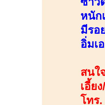
ซาวด
หนัก
มีรอย
อิ่มเอ
สนใจ
เอี้ย
โทร.