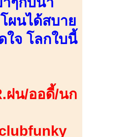
าๆกับน้ำ
โผนได้สบาย
ิดใจ โลกใบนี้
.ฝน/ออดี้/นก
 clubfunky