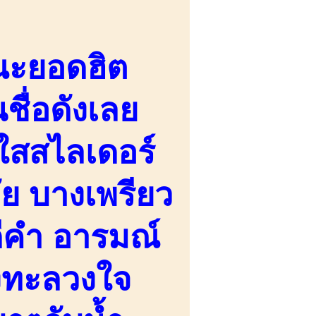
ณะยอดฮิต
ชื่อดังเลย
ใสสไลเดอร์
วัย บางเพรียว
ดีคำ อารมณ์
วงทะลวงใจ