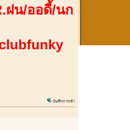
.ฝน/ออดี้/นก
 clubfunky
บันทึกการเข้า