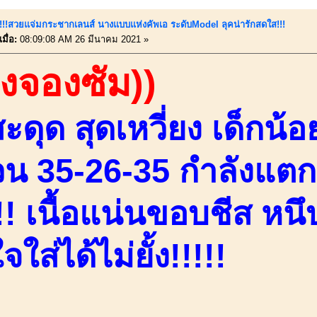
นี้!!!สวยแจ่มกระชากเลนส์ นางแบบแห่งคัพเอ ระดับModel ลุคน่ารักสดใส!!!
มื่อ:
08:09:08 AM 26 มีนาคม 2021 »
องจองซัม))
ดุด สุดเหวี่ยง เด็กน้
่วน 35-26-35 กำลังแตก
! เนื้อแน่นขอบชีส หนึบ
ใส่ได้ไม่ยั้ง!!!!!