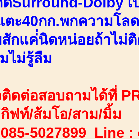
์ดีSurround-Dolby เบ
แตะ40กก.พกความโลด
สักแค่่นิดหน่อยถ้าไม่ต
มไม่รู้ลืม
ติดต่อสอบถามได้ที่ PR
ง/กิฟท์/ส้มโอ/สาม/มิ้ม
 085-5027899 Line :