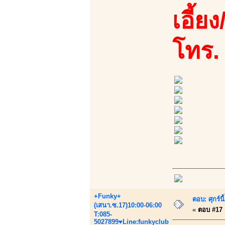
เอี้ย
โทร.
+Funky+
ตอบ: ศุกร์
(เสนา.ซ.17)10:00-06:00
«
ตอบ #17 เ
T:085-
5027899♥Line:funkyclub