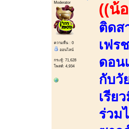
Moderator
((น้
ติดส
เฟรช
ความหื่น : 0
ออนไลน์
ดอนเ
กระทู้: 71,628
โพสต์: 4,934
กับวั
เรีย
ร่วม