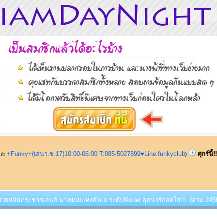
+Funky+(เสนา.ซ.17)10:00-06:00 T:085-5027899♥Line:funkyclub
ศุกร์น
ูแล:
)
้!!!สวยแจ่มกระชากเลนส์ นางแบบแห่งคัพเอ ระดับModel ลุคน่ารักสดใส!!! (อ่าน 2456