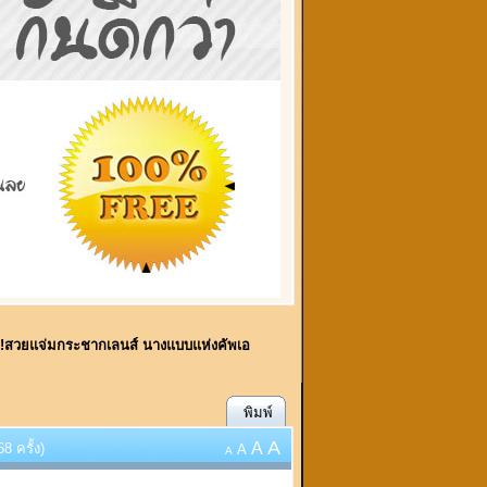
ี้!!!สวยแจ่มกระชากเลนส์ นางแบบแห่งคัพเอ
พิมพ์
A
A
8 ครั้ง)
A
A