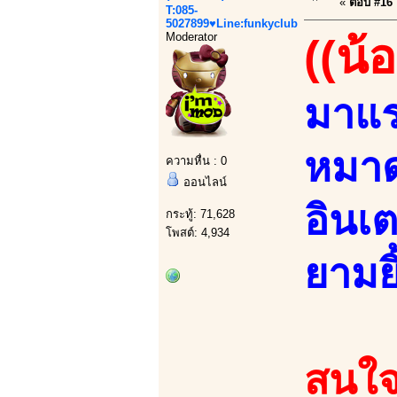
«
ตอบ #16 เ
T:085-
5027899♥Line:funkyclub
Moderator
((น้
มาแร
หมาด
ความหื่น : 0
ออนไลน์
อินเ
กระทู้: 71,628
โพสต์: 4,934
ยามยิ
สนใจ