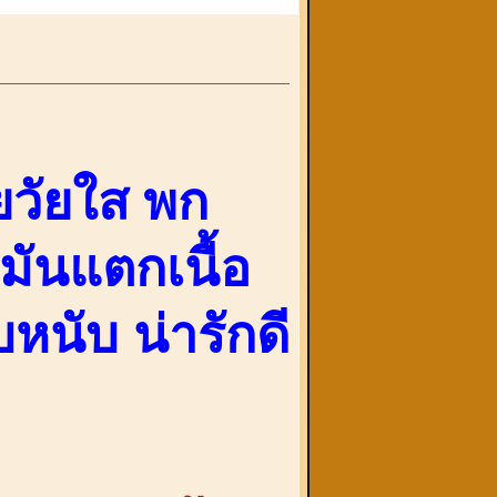
อยวัยใส พก
มันแตกเนื้อ
หนับ น่ารักดี