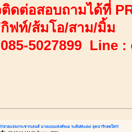
ติดต่อสอบถามได้ที่ PR
ง/กิฟท์/ส้มโอ/สาม/มิ้ม
 085-5027899 Line :
นี้!!!สวยแจ่มกระชากเลนส์ นางแบบแห่งคัพเอ ระดับModel ลุคน่ารักสดใส!!!