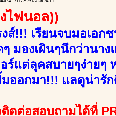
มื่อ:
08:10:14 AM 26 มีนาคม 2021 »
องไฟนอล))
งส์!!! เรียนจบมอเอกชน
ๆ มองเผินๆนึกว่านางแบ
ตอร์แต่ลุคสบายๆง่าย
้มออกมา!!! แลดูน่ารักดี
ติดต่อสอบถามได้ที่ PR