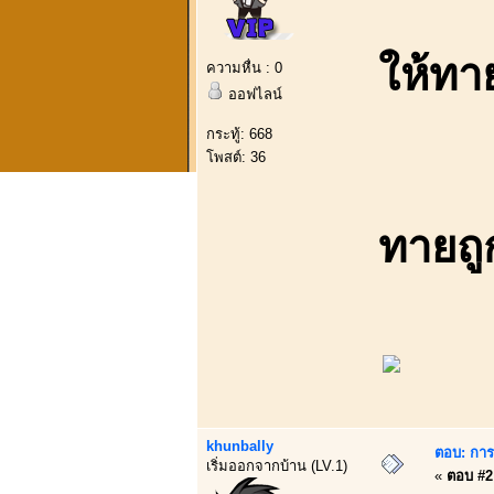
ให้ทา
ความหื่น : 0
ออฟไลน์
กระทู้: 668
โพสต์: 36
ทายถู
khunbally
ตอบ: การบ
เริ่มออกจากบ้าน (LV.1)
«
ตอบ #2 