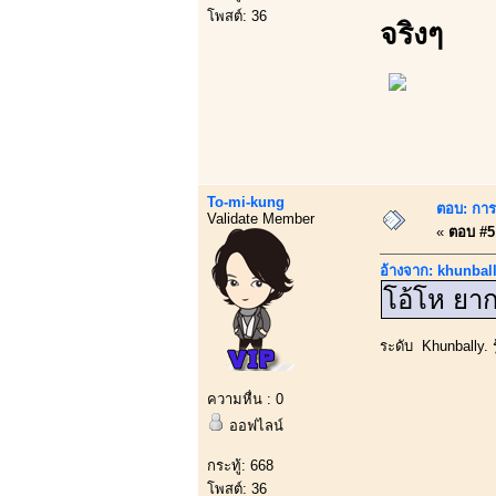
โพสต์: 36
จริงๆ
To-mi-kung
ตอบ: การบ
Validate Member
«
ตอบ #5 
อ้างจาก: khunball
โอ้โห ยาก
ระดับ Khunbally. รู
ความหื่น : 0
ออฟไลน์
กระทู้: 668
โพสต์: 36