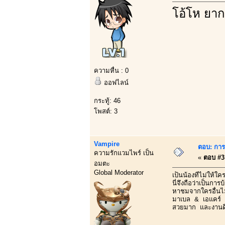
โอ้โห ยาก
ความหื่น : 0
ออฟไลน์
กระทู้: 46
โพสต์: 3
Vampire
ตอบ: การบ
ความรักแวมไพร์ เป็น
«
ตอบ #3 
อมตะ
Global Moderator
เป็นน้องที่ไม่ให้
นี่จึงถือว่าเป็นกา
หาชมจากใครอื่นไม
มาเบล & เอแคร์
สวยมาก และงานดี