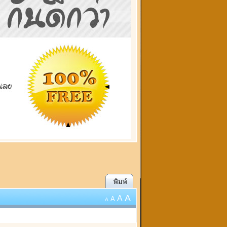
พิมพ์
A
A
A
A