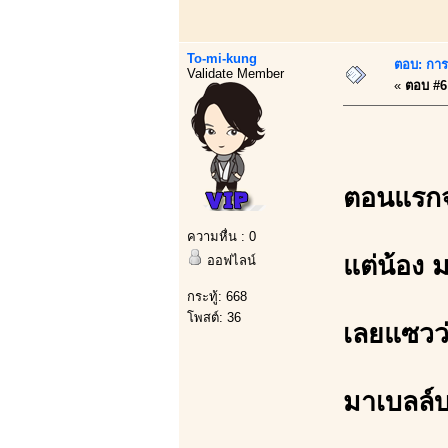
To-mi-kung
ตอบ: การบ
Validate Member
«
ตอบ #6 
ตอนแรกจะ
ความหื่น : 0
แต่น้อง 
ออฟไลน์
กระทู้: 668
โพสต์: 36
เลยแซวว
มาเบลล์บ