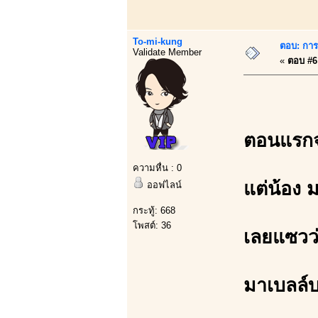
To-mi-kung
ตอบ: การบ
Validate Member
«
ตอบ #6 
ตอนแรกจะ
ความหื่น : 0
แต่น้อง 
ออฟไลน์
กระทู้: 668
โพสต์: 36
เลยแซวว
มาเบลล์บ