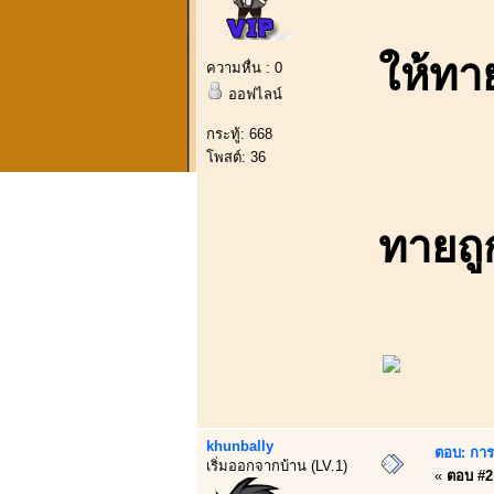
ให้ทา
ความหื่น : 0
ออฟไลน์
กระทู้: 668
โพสต์: 36
ทายถู
khunbally
ตอบ: การบ
เริ่มออกจากบ้าน (LV.1)
«
ตอบ #2 