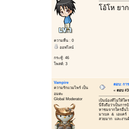
โอ้โห ยาก
ความหื่น : 0
ออฟไลน์
กระทู้: 46
โพสต์: 3
Vampire
ตอบ: การบ
ความรักแวมไพร์ เป็น
«
ตอบ #3 
อมตะ
Global Moderator
เป็นน้องที่ไม่ให้
นี่จึงถือว่าเป็นกา
หาชมจากใครอื่นไม
มาเบล & เอแคร์
สวยมาก และงานดี