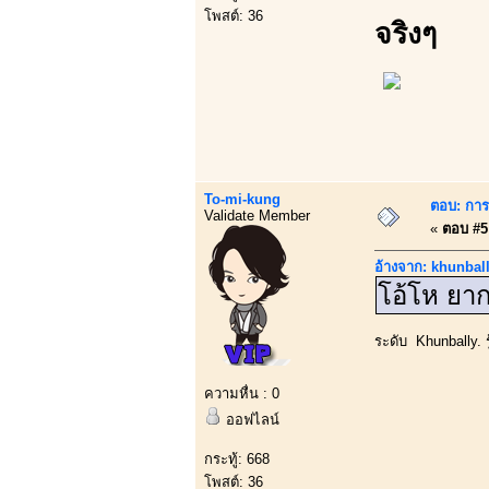
โพสต์: 36
จริงๆ
To-mi-kung
ตอบ: การบ
Validate Member
«
ตอบ #5 
อ้างจาก: khunball
โอ้โห ยาก
ระดับ Khunbally. รู
ความหื่น : 0
ออฟไลน์
กระทู้: 668
โพสต์: 36