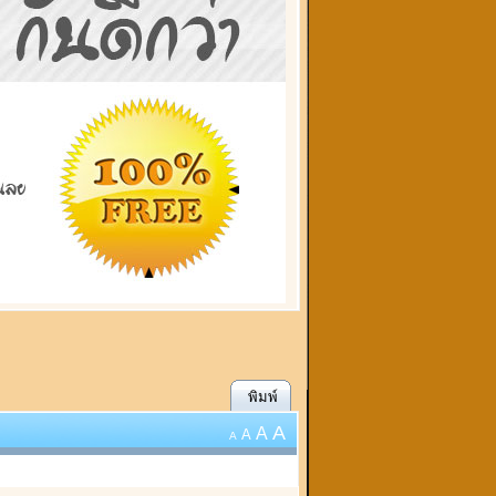
พิมพ์
A
A
A
A