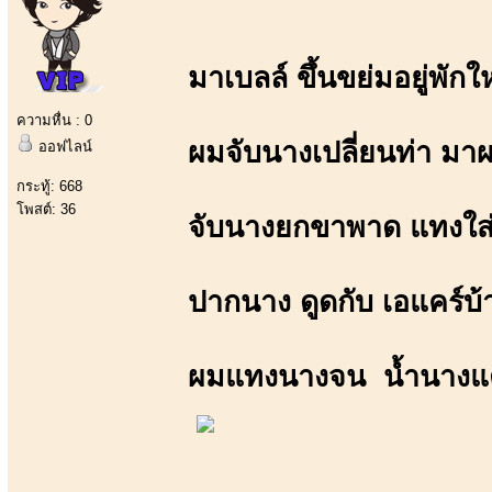
มาเบลล์ ขึ้นขย่มอยู่พักใ
ความหื่น : 0
ผมจับนางเปลี่ยนท่า มา
ออฟไลน์
กระทู้: 668
โพสต์: 36
จับนางยกขาพาด แทงใส่
ปากนาง ดูดกับ เอแคร์บ้
ผมแทงนางจน น้ำนางแ