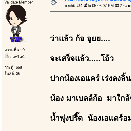
Validate Member
«
ตอบ #24 เมื่อ:
05:06:07 PM 03 สิงหา
ว่าแล้ว ก้อ อูยย....
ความหื่น : 0
จะเสร็จแล้ว.....โอ้ว
ออฟไลน์
กระทู้: 668
โพสต์: 36
ปากน้องเอแคร์ เร่งลงลิ้นท
น้อง มาเบลล์ก้อ มาใกล้
น้ำพุ่งปรี๊ด น้องเอแคร์อ