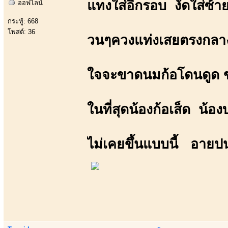
แทงใส่อีกรอบ งัดใส่ซ้
ออฟไลน์
กระทู้: 668
โพสต์: 36
วนๆควงแท่งเสยตรงกลาง 
ใจจะขาดนมก้อโดนดูด ข
ในที่สุดน้องก้อเส็ด น้
ไม่เคยขึ้นแบบนี้ อายปน