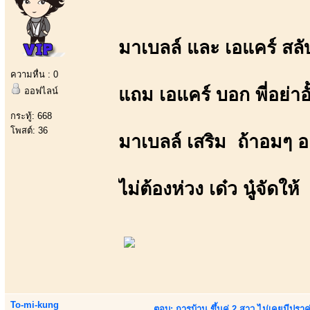
มาเบลล์ และ เอแคร์ สลั
ความหื่น : 0
แถม เอแคร์ บอก พี่อย่าอ
ออฟไลน์
กระทู้: 668
โพสต์: 36
มาเบลล์ เสริม ถ้าอมๆ อ
ไม่ต้องห่วง เด๋ว นู๋จัดให้
To-mi-kung
ตอบ: การบ้าน ขึ้นคู่ 2 สาว ไม่เคยมีปราคู