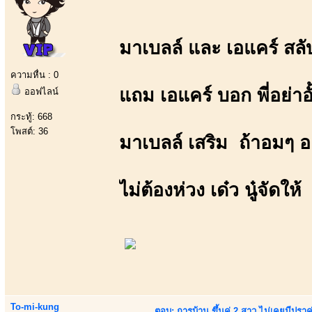
มาเบลล์ และ เอแคร์ สลั
ความหื่น : 0
แถม เอแคร์ บอก พี่อย่าอ
ออฟไลน์
กระทู้: 668
โพสต์: 36
มาเบลล์ เสริม ถ้าอมๆ อ
ไม่ต้องห่วง เด๋ว นู๋จัดให้
To-mi-kung
ตอบ: การบ้าน ขึ้นคู่ 2 สาว ไม่เคยมีปราคู