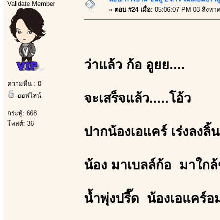
Validate Member
«
ตอบ #24 เมื่อ:
05:06:07 PM 03 สิงหา
ว่าแล้ว ก้อ อูยย....
ความหื่น : 0
จะเสร็จแล้ว.....โอ้ว
ออฟไลน์
กระทู้: 668
โพสต์: 36
ปากน้องเอแคร์ เร่งลงลิ้นท
น้อง มาเบลล์ก้อ มาใกล้
น้ำพุ่งปรี๊ด น้องเอแคร์อ