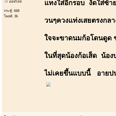
แทงใส่อีกรอบ งัดใส่ซ้
ออฟไลน์
กระทู้: 668
โพสต์: 36
วนๆควงแท่งเสยตรงกลาง 
ใจจะขาดนมก้อโดนดูด ข
ในที่สุดน้องก้อเส็ด น้
ไม่เคยขึ้นแบบนี้ อายปน