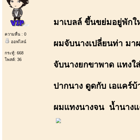
มาเบลล์ ขึ้นขย่มอยู่พักใ
ความหื่น : 0
ผมจับนางเปลี่ยนท่า มา
ออฟไลน์
กระทู้: 668
โพสต์: 36
จับนางยกขาพาด แทงใส่
ปากนาง ดูดกับ เอแคร์บ้
ผมแทงนางจน น้ำนางแ