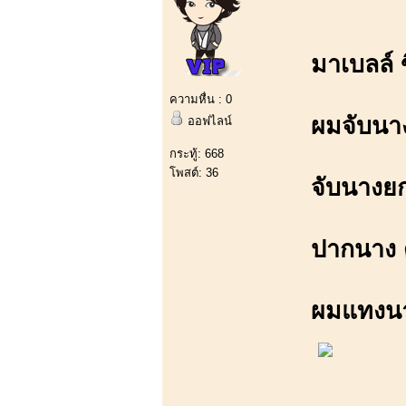
มาเบลล์ ข
ความหื่น : 0
ผมจับนาง
ออฟไลน์
กระทู้: 668
โพสต์: 36
จับนางย
ปากนาง ด
ผมแทงนา