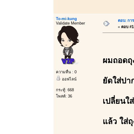
To-mi-kung
ตอบ: การบ
Validate Member
«
ตอบ #18
ผมถอดถุ
ความหื่น : 0
ยัดใส่ปา
ออฟไลน์
กระทู้: 668
โพสต์: 36
เปลี่ยนใส
แล้ว ใส่ถ