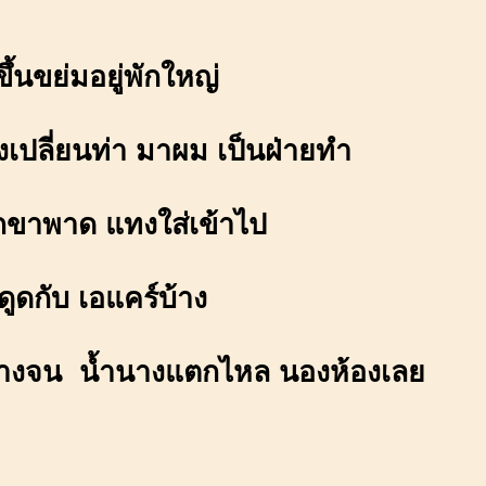
ึ้นขย่มอยู่พักใหญ่
เปลี่ยนท่า มาผม เป็นฝ่ายทำ
กขาพาด แทงใส่เข้าไป
ูดกับ เอแคร์บ้าง
งจน น้ำนางแตกไหล นองห้องเลย