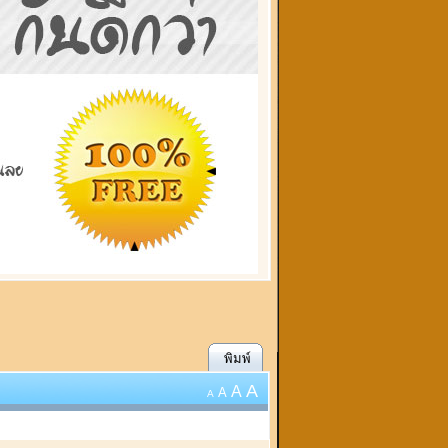
พิมพ์
A
A
A
A