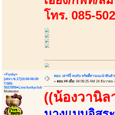
โทร. 085-50
+Funky+
ตอบ: เสาร์นี้ พบกับ พริตตี้สาวแนะนำสิน
(เสนา.ซ.17)10:00-06:00
«
ตอบ #4 เมื่อ:
04:09:25 AM 24 ธันวาคม 
T:085-
5027899♥Line:funkyclub
Moderator
((น้องวานิล
นางแบบอิสระถ่