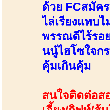
ด้วย FCสมัคร
ไล่เรียงแทบไม
พรรณดีไร้รอยส
นนู๋ไฮโซใจกระ
คุ้มเกินคุ้ม
สนใจติดต่อสอ
เอี้ยง/กิฟท์/ส้ม