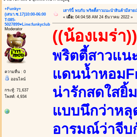
+Funky+
เสาร์นี้ พบกับ พริตตี้สาวแนะนำสินค้ามี
(เสนา.ซ.17)10:00-06:00
«
เมื่อ:
04:04:58 AM 24 ธันวาคม 2022 »
T:085-
5027899♥Line:funkyclub
Moderator
((น้องเมร่า)
พริตตี้สาวแน
แดนน้ำหอมF
ความหื่น : 0
ออนไลน์
น่ารักสดใสยิ้ม
กระทู้: 71,637
โพสต์: 4,934
แบบนึกว่าหล
อารมณ์ว่าจีบก