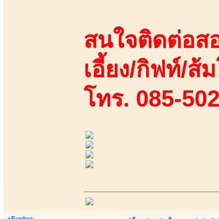
สนใจติดต่อสอ
เอี้ยง/กิฟท์/ส้ม
โทร. 085-50
+Funky+