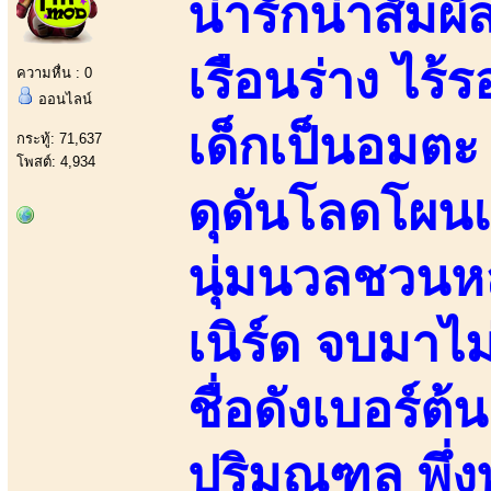
น่ารักน่าสัมผั
เรือนร่าง ไร
ความหื่น : 0
ออนไลน์
เด็กเป็นอมตะ
กระทู้: 71,637
โพสต์: 4,934
ดุดันโลดโผน
นุ่มนวลชวนห
เนิร์ด จบมา
ชื่อดังเบอร์
ปริมณฑล พึ่