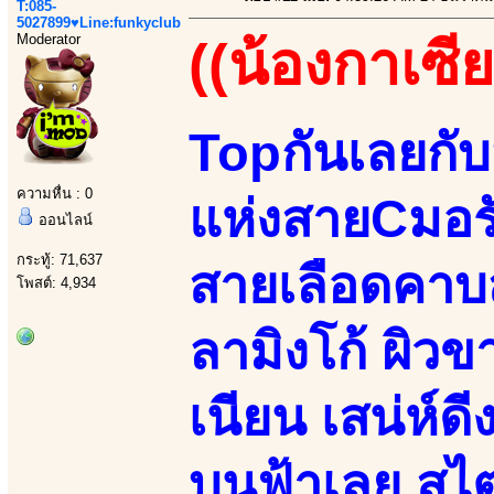
T:085-
5027899♥Line:funkyclub
Moderator
((น้องกาเซีย
Topกันเลยกั
ความหื่น : 0
แห่งสายCมอรัด
ออนไลน์
กระทู้: 71,637
สายเลือดคาบส
โพสต์: 4,934
ลามิงโก้ ผิวขา
เนียน เสน่ห์ดี
บนฟ้าเลย สไต