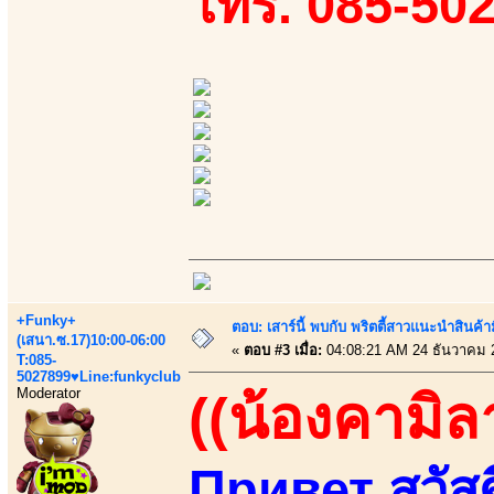
โทร. 085-50
+Funky+
ตอบ: เสาร์นี้ พบกับ พริตตี้สาวแนะนำสิน
(เสนา.ซ.17)10:00-06:00
«
ตอบ #3 เมื่อ:
04:08:21 AM 24 ธันวาคม 
T:085-
5027899♥Line:funkyclub
Moderator
((น้องคามิล
Привет สวัสดี