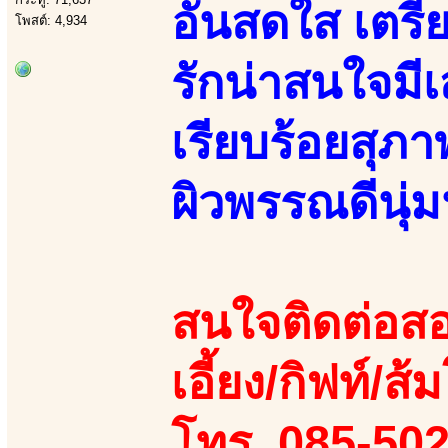
อันสดใส เตรีย
โพสต์: 4,934
รักน่าสนใจมี
เรียบร้อยสุภา
ผิวพรรณดีนุ่
สนใจติดต่อสอ
เอี้ยง/กิฟท์/ส้ม
โทร. 085-50