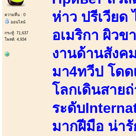
ห่าว ปรีเวียด 
ความหื่น : 0
ออนไลน์
อเมริกา ผิวข
กระทู้: 71,637
โพสต์: 4,934
งานด้านสังค
มา4ทวีป โดด
โลกเดินสายถ
ระดับInternat
มากฝีมือ น่ารั