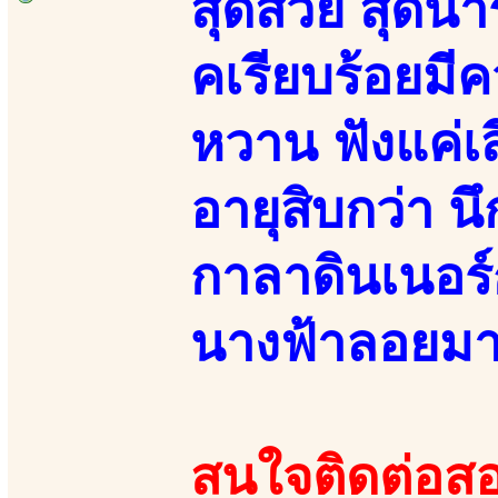
สุดสวย สุดน่า
คเรียบร้อยมี
หวาน ฟังแค่เส
อายุสิบกว่า น
กาลาดินเนอร์
นางฟ้าลอยม
สนใจติดต่อสอ