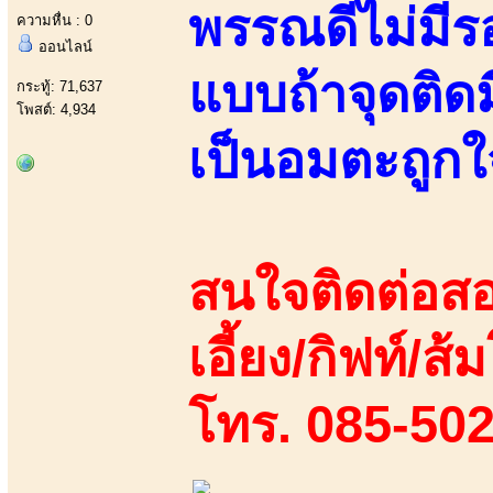
พรรณดีไม่มีร
ความหื่น : 0
ออนไลน์
แบบถ้าจุดติดมี
กระทู้: 71,637
โพสต์: 4,934
เป็นอมตะถูกใ
สนใจติดต่อสอ
เอี้ยง/กิฟท์/ส้ม
โทร. 085-50