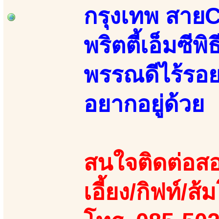
กรุงเทพ สายC
พริตตี้เอ็มซี
พรรณดีไร้รอย
อยากอยู่ด้วย
สนใจติดต่อสอ
เอี้ยง/กิฟท์/ส้ม