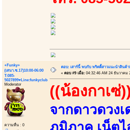
+Funky+
ตอบ: เสาร์นี้ พบกับ พริตตี้สาวแนะนำสิน
(เสนา.ซ.17)10:00-06:00
«
ตอบ #9 เมื่อ:
04:32:46 AM 24 ธันวาคม 
T:085-
5027899♥Line:funkyclub
Moderator
((น้องกาเซ่)
จากดาวดวงเด่
ภูมิภาค เน็
ความหื่น : 0