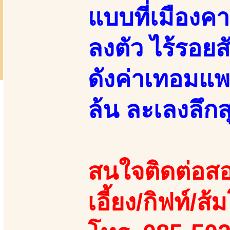
แบบที่เมืองค
ลงตัว ไร้รอยส
ดังค่าเทอมแพ
ล้น ละเลงลึกส
สนใจติดต่อสอ
เอี้ยง/กิฟท์/ส้ม