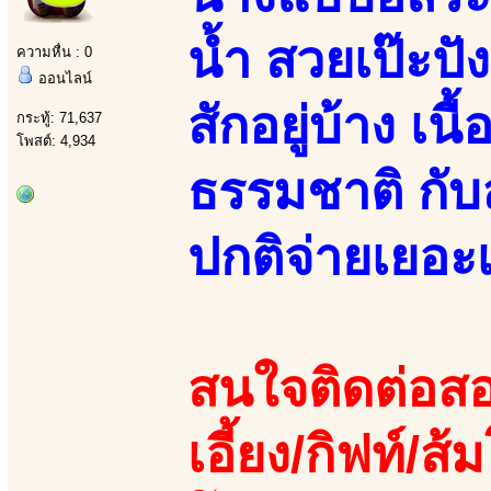
น้ำ สวยเป๊ะปัง
ความหื่น : 0
ออนไลน์
สักอยู่บ้าง เนื
กระทู้: 71,637
โพสต์: 4,934
ธรรมชาติ กั
ปกติจ่ายเยอะ
สนใจติดต่อสอ
เอี้ยง/กิฟท์/ส้ม