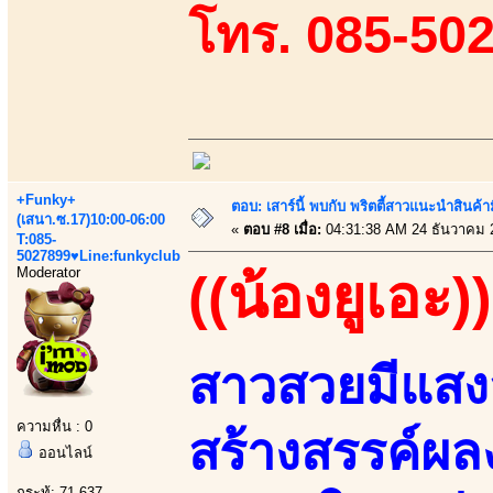
โทร. 085-50
+Funky+
ตอบ: เสาร์นี้ พบกับ พริตตี้สาวแนะนำสิน
(เสนา.ซ.17)10:00-06:00
«
ตอบ #8 เมื่อ:
04:31:38 AM 24 ธันวาคม 
T:085-
5027899♥Line:funkyclub
Moderator
((น้องยูเอะ))
สาวสวยมีแสงส
ความหื่น : 0
สร้างสรรค์ผ
ออนไลน์
กระทู้: 71,637