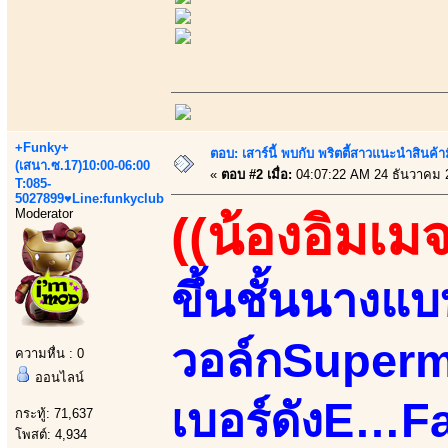
+Funky+
ตอบ: เสาร์นี้ พบกับ พริตตี้สาวแนะนำสิน
(เสนา.ซ.17)10:00-06:00
«
ตอบ #2 เมื่อ:
04:07:22 AM 24 ธันวาคม 
T:085-
5027899♥Line:funkyclub
Moderator
((น้องอิมเมจ
ขึ้นชั้นนางแ
วอล์กSupermo
ความหื่น : 0
ออนไลน์
เบอร์ดังE…
กระทู้: 71,637
โพสต์: 4,934