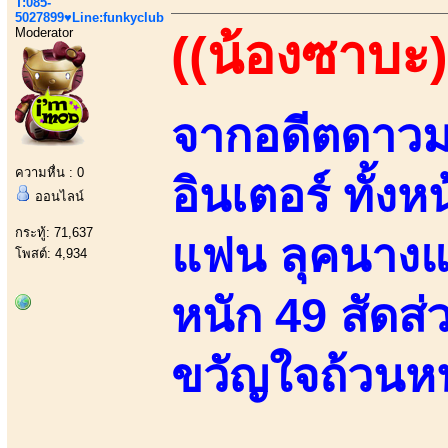
T:085-
5027899♥Line:funkyclub
Moderator
((น้องซาบะ)
จากอดีตดาวมอ
ความหื่น : 0
อินเตอร์ ทั้งห
ออนไลน์
กระทู้: 71,637
แฟน ลุคนางแบบ
โพสต์: 4,934
หนัก 49 สัดส่
ขวัญใจถ้วนหน