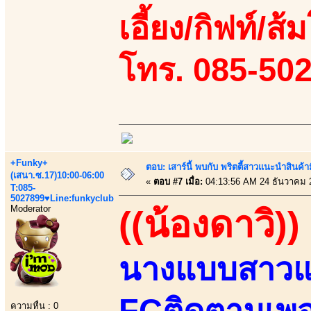
เอี้ยง/กิฟท์/ส้ม
โทร. 085-50
+Funky+
ตอบ: เสาร์นี้ พบกับ พริตตี้สาวแนะนำสิน
(เสนา.ซ.17)10:00-06:00
«
ตอบ #7 เมื่อ:
04:13:56 AM 24 ธันวาคม 
T:085-
5027899♥Line:funkyclub
Moderator
((น้องดาวิ))
นางแบบสาวแ
FCติดตามเพจ
ความหื่น : 0