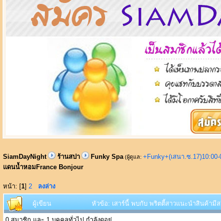
SiamDayNight
ร้านสปา
Funky Spa
+Funky+(เสนา.ซ.17)10:00-
(ผู้ดูแล:
แดนน้ำหอมFrance Bonjour
หน้า: [
1
]
2
ลงล่าง
ผู้เขียน
หัวข้อ: เสาร์นี้ พบกับ พริตตี้สาวแนะนำสินค้า
0 สมาชิก และ 1 บุคคลทั่วไป กำลังดูอยู่