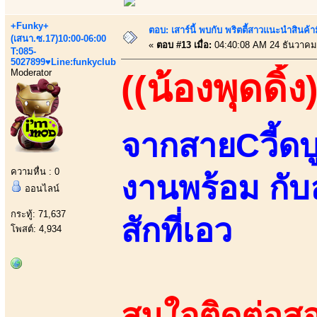
+Funky+
ตอบ: เสาร์นี้ พบกับ พริตตี้สาวแนะนำสิน
(เสนา.ซ.17)10:00-06:00
«
ตอบ #13 เมื่อ:
04:40:08 AM 24 ธันวาคม
T:085-
5027899♥Line:funkyclub
Moderator
((น้องพุดดิ้ง
จากสายCวี้ดบ
ความหื่น : 0
งานพร้อม กับ
ออนไลน์
กระทู้: 71,637
สักที่เอว
โพสต์: 4,934
สนใจติดต่อสอ