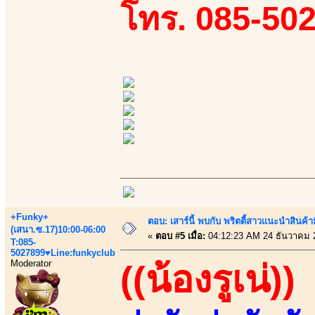
โทร. 085-50
+Funky+
ตอบ: เสาร์นี้ พบกับ พริตตี้สาวแนะนำสิน
(เสนา.ซ.17)10:00-06:00
«
ตอบ #5 เมื่อ:
04:12:23 AM 24 ธันวาคม 
T:085-
5027899♥Line:funkyclub
Moderator
((น้องรูเน่))