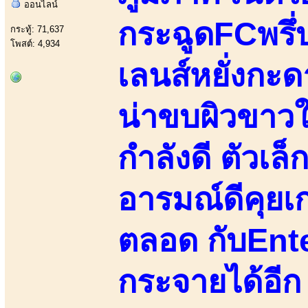
ออนไลน์
กระฉูดFCพรึ่
กระทู้: 71,637
โพสต์: 4,934
เลนส์หยั่งกะดาร
น่าขบผิวขาวใ
กำลังดี ตัวเ
อารมณ์ดีคุยเก่
ตลอด กับEnt
กระจายได้อีก