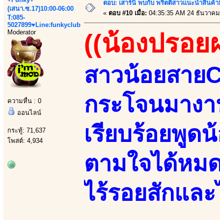
ตอบ: เสาร์นี้ พบกับ พริตตี้สาวแนะนำสิน
(เสนา.ซ.17)10:00-06:00
«
ตอบ #10 เมื่อ:
04:35:35 AM 24 ธันวาคม
T:085-
5027899♥Line:funkyclub
Moderator
((น้องปรอย
สาวน้อยสายCข
กระโจนมางานน
ความหื่น : 0
ออนไลน์
เรียบร้อยพูดน
กระทู้: 71,637
โพสต์: 4,934
ตามใจได้หมด
ไร้รอยสักและ