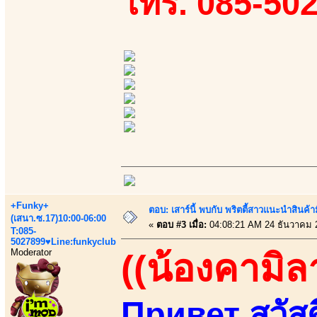
โทร. 085-50
+Funky+
ตอบ: เสาร์นี้ พบกับ พริตตี้สาวแนะนำสิน
(เสนา.ซ.17)10:00-06:00
«
ตอบ #3 เมื่อ:
04:08:21 AM 24 ธันวาคม 
T:085-
5027899♥Line:funkyclub
Moderator
((น้องคามิล
Привет สวัสดี