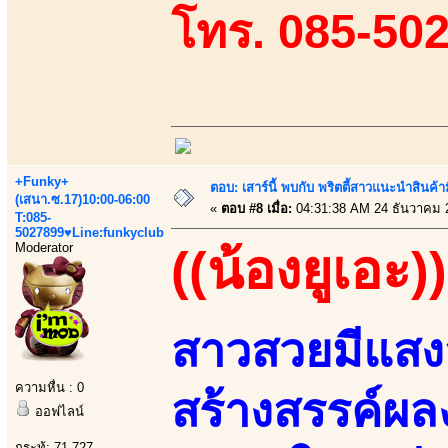
โทร. 085-50
+Funky+
ตอบ: เสาร์นี้ พบกับ พริตตี้สาวแนะนำสิน
(เสนา.ซ.17)10:00-06:00
«
ตอบ #8 เมื่อ:
04:31:38 AM 24 ธันวาคม 
T:085-
5027899♥Line:funkyclub
Moderator
((น้องยูเอะ))
สาวสวยมีแสงส
ความหื่น : 0
สร้างสรรค์ผ
ออฟไลน์
กระทู้: 71,727