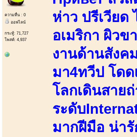
ห่าว ปรีเวียด 
ความหื่น : 0
ออฟไลน์
อเมริกา ผิวข
กระทู้: 71,727
โพสต์: 4,937
งานด้านสังค
มา4ทวีป โดด
โลกเดินสายถ
ระดับInternat
มากฝีมือ น่ารั