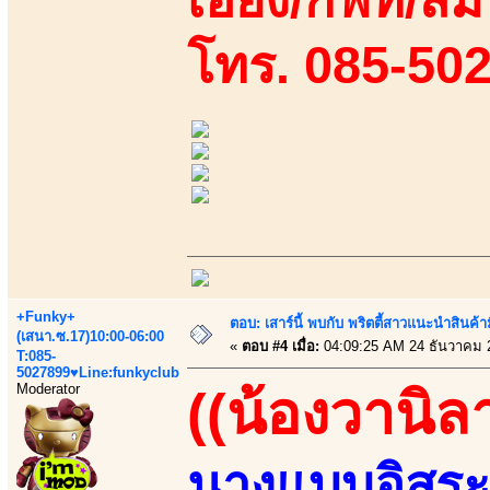
โทร. 085-50
+Funky+
ตอบ: เสาร์นี้ พบกับ พริตตี้สาวแนะนำสิน
(เสนา.ซ.17)10:00-06:00
«
ตอบ #4 เมื่อ:
04:09:25 AM 24 ธันวาคม 
T:085-
5027899♥Line:funkyclub
Moderator
((น้องวานิล
นางแบบอิสระถ่