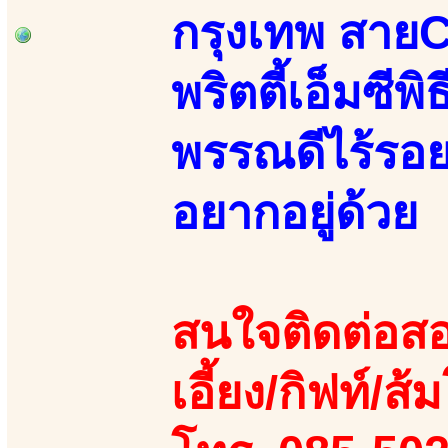
กรุงเทพ สายC
พริตตี้เอ็มซี
พรรณดีไร้รอย
อยากอยู่ด้วย
สนใจติดต่อสอ
เอี้ยง/กิฟท์/ส้ม