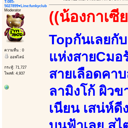
T:085-
5027899♥Line:funkyclub
Moderator
((น้องกาเซีย
Topกันเลยกั
ความหื่น : 0
แห่งสายCมอรัด
ออฟไลน์
กระทู้: 71,727
สายเลือดคาบส
โพสต์: 4,937
ลามิงโก้ ผิวขา
เนียน เสน่ห์ดี
บนฟ้าเลย สไต