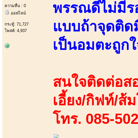
พรรณดีไม่มีร
ความหื่น : 0
ออฟไลน์
แบบถ้าจุดติดมี
กระทู้: 71,727
โพสต์: 4,937
เป็นอมตะถูกใ
สนใจติดต่อสอ
เอี้ยง/กิฟท์/ส้ม
โทร. 085-50