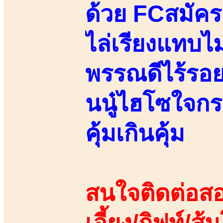
ด้วย FCสมัคร
ไล่เรียงแทบไม
พรรณดีไร้รอยส
นนู๋ไฮโซใจกระ
คุ้มเกินคุ้ม
สนใจติดต่อสอ
เอี้ยง/กิฟท์/ส้ม