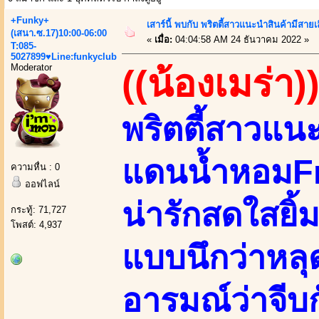
+Funky+
เสาร์นี้ พบกับ พริตตี้สาวแนะนำสินค้ามี
(เสนา.ซ.17)10:00-06:00
«
เมื่อ:
04:04:58 AM 24 ธันวาคม 2022 »
T:085-
5027899♥Line:funkyclub
Moderator
((น้องเมร่า)
พริตตี้สาวแน
แดนน้ำหอมF
ความหื่น : 0
ออฟไลน์
น่ารักสดใสยิ้ม
กระทู้: 71,727
โพสต์: 4,937
แบบนึกว่าหล
อารมณ์ว่าจีบก