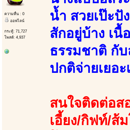
น้ำ สวยเป๊ะปัง
ความหื่น : 0
ออฟไลน์
สักอยู่บ้าง เนื
กระทู้: 71,727
โพสต์: 4,937
ธรรมชาติ กั
ปกติจ่ายเยอะ
สนใจติดต่อสอ
เอี้ยง/กิฟท์/ส้ม