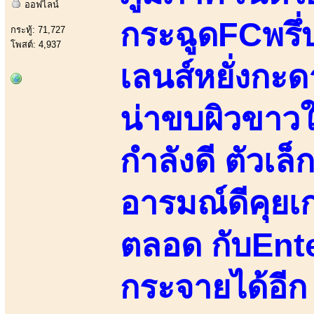
ออฟไลน์
กระฉูดFCพรึ่
กระทู้: 71,727
โพสต์: 4,937
เลนส์หยั่งกะดาร
น่าขบผิวขาวใ
กำลังดี ตัวเ
อารมณ์ดีคุยเก่
ตลอด กับEnt
กระจายได้อีก