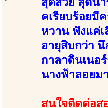
สุดสวย สุดน่า
คเรียบร้อยมี
หวาน ฟังแค่เส
อายุสิบกว่า น
กาลาดินเนอร์
นางฟ้าลอยม
สนใจติดต่อสอ