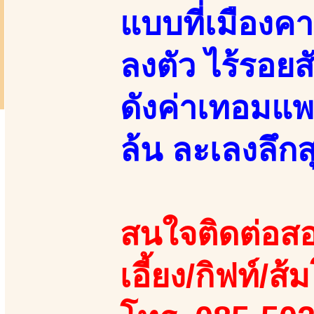
แบบที่เมืองค
ลงตัว ไร้รอยส
ดังค่าเทอมแพ
ล้น ละเลงลึกส
สนใจติดต่อสอ
เอี้ยง/กิฟท์/ส้ม