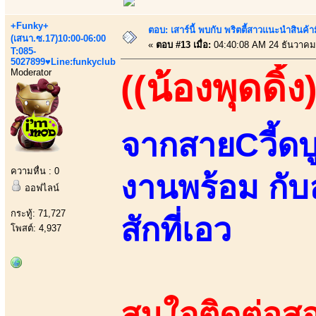
+Funky+
ตอบ: เสาร์นี้ พบกับ พริตตี้สาวแนะนำสิน
(เสนา.ซ.17)10:00-06:00
«
ตอบ #13 เมื่อ:
04:40:08 AM 24 ธันวาคม
T:085-
5027899♥Line:funkyclub
Moderator
((น้องพุดดิ้ง
จากสายCวี้ดบ
ความหื่น : 0
งานพร้อม กับ
ออฟไลน์
กระทู้: 71,727
สักที่เอว
โพสต์: 4,937
สนใจติดต่อสอ