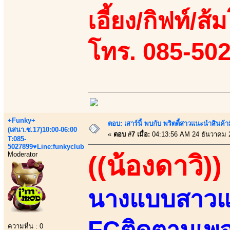
เอี้ยง/กิฟท์/ส้ม
โทร. 085-50
+Funky+
ตอบ: เสาร์นี้ พบกับ พริตตี้สาวแนะนำสิน
(เสนา.ซ.17)10:00-06:00
«
ตอบ #7 เมื่อ:
04:13:56 AM 24 ธันวาคม 
T:085-
5027899♥Line:funkyclub
Moderator
((น้องดาวิ))
นางแบบสาวแ
FCติดตามเพจ
ความหื่น : 0