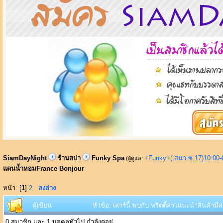
SiamDayNight
ร้านสปา
Funky Spa
+Funky+(เสนา.ซ.17)10:00-
(ผู้ดูแล:
แดนน้ำหอมFrance Bonjour
หน้า: [
1
]
2
ลงล่าง
ผู้เขียน
หัวข้อ: เสาร์นี้ พบกับ พริตตี้สาวแนะนำสินค้า
0 สมาชิก และ 1 บุคคลทั่วไป กำลังดูอยู่