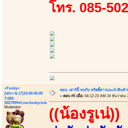
โทร. 085-50
+Funky+
ตอบ: เสาร์นี้ พบกับ พริตตี้สาวแนะนำสิน
(เสนา.ซ.17)10:00-06:00
«
ตอบ #5 เมื่อ:
04:12:23 AM 24 ธันวาคม 
T:085-
5027899♥Line:funkyclub
Moderator
((น้องรูเน่))