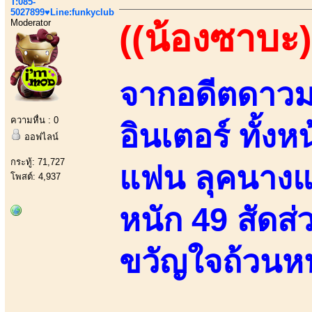
T:085-
5027899♥Line:funkyclub
Moderator
((น้องซาบะ)
จากอดีตดาวมอ
ความหื่น : 0
อินเตอร์ ทั้งห
ออฟไลน์
กระทู้: 71,727
แฟน ลุคนางแบบ
โพสต์: 4,937
หนัก 49 สัดส่
ขวัญใจถ้วนหน