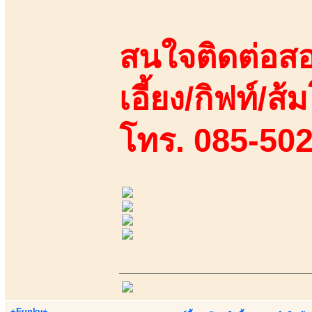
สนใจติดต่อสอ
เอี้ยง/กิฟท์/ส้ม
โทร. 085-50
+Funky+