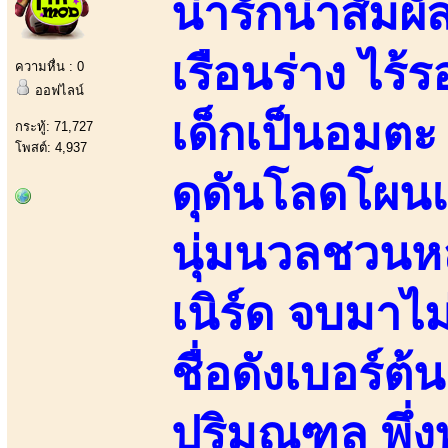
น่ารักน่าสัมผั
เรือนร่าง ไร
ความหื่น : 0
ออฟไลน์
เด็กเป็นอมตะ
กระทู้: 71,727
โพสต์: 4,937
ดุดันโลดโผน
นุ่มนวลชวนห
เนิร์ด จบมา
ชื่อดังเบอร์
ปริมณฑล พึ่