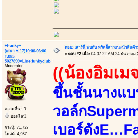
+Funky+
ตอบ: เสาร์นี้ พบกับ พริตตี้สาวแนะนำสิน
(เสนา.ซ.17)10:00-06:00
«
ตอบ #2 เมื่อ:
04:07:22 AM 24 ธันวาคม 
T:085-
5027899♥Line:funkyclub
Moderator
((น้องอิมเมจ
ขึ้นชั้นนางแ
วอล์กSupermo
ความหื่น : 0
ออฟไลน์
เบอร์ดังE…
กระทู้: 71,727
โพสต์: 4,937