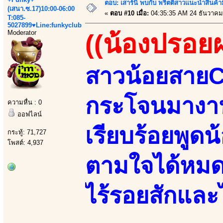
ตอบ: เสาร์นี้ พบกับ พริตตี้สาวแนะนำสิน
(เสนา.ซ.17)10:00-06:00
«
ตอบ #10 เมื่อ:
04:35:35 AM 24 ธันวาคม
T:085-
5027899♥Line:funkyclub
Moderator
((น้องปรอย
สาวน้อยสายCข
กระโจนมางานน
ความหื่น : 0
ออฟไลน์
เรียบร้อยพูดน
กระทู้: 71,727
โพสต์: 4,937
ตามใจได้หมด
ไร้รอยสักและ