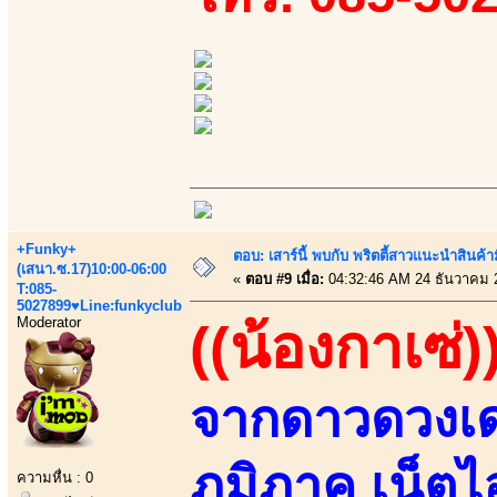
+Funky+
ตอบ: เสาร์นี้ พบกับ พริตตี้สาวแนะนำสิน
(เสนา.ซ.17)10:00-06:00
«
ตอบ #9 เมื่อ:
04:32:46 AM 24 ธันวาคม 
T:085-
5027899♥Line:funkyclub
Moderator
((น้องกาเซ่)
จากดาวดวงเด่
ภูมิภาค เน็
ความหื่น : 0