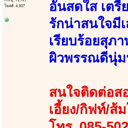
อันสดใส เตรีย
โพสต์: 4,937
รักน่าสนใจมี
เรียบร้อยสุภา
ผิวพรรณดีนุ่
สนใจติดต่อสอ
เอี้ยง/กิฟท์/ส้ม
โทร. 085-50