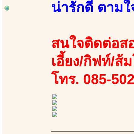
น่ารักดี ตามใจ
สนใจติดต่อสอ
เอี้ยง/กิฟท์/ส้ม
โทร. 085-50