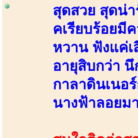
สุดสวย สุดน่า
คเรียบร้อยมี
หวาน ฟังแค่เส
อายุสิบกว่า น
กาลาดินเนอร์
นางฟ้าลอยม