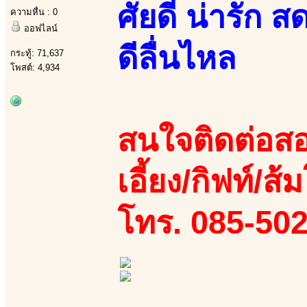
ศัยดี น่ารัก ส
ความหื่น : 0
ออฟไลน์
ดีลื่นไหล
กระทู้: 71,637
โพสต์: 4,934
สนใจติดต่อสอ
เอี้ยง/กิฟท์/ส้ม
โทร. 085-50