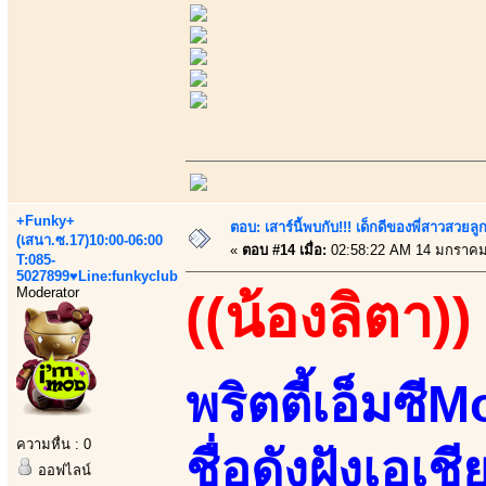
+Funky+
ตอบ: เสาร์นี้พบกับ!!! เด็กดีของพี่สาวสวยลูก
(เสนา.ซ.17)10:00-06:00
«
ตอบ #14 เมื่อ:
02:58:22 AM 14 มกราคม
T:085-
5027899♥Line:funkyclub
Moderator
((น้องลิตา))
พริตตี้เอ็มซ
ความหื่น : 0
ชื่อดังฝังเอเช
ออฟไลน์