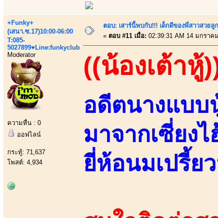
+Funky+
ตอบ: เสาร์นี้พบกับ!!! เด็กดีของพี่สาวสวยลูก
(เสนา.ซ.17)10:00-06:00
«
ตอบ #11 เมื่อ:
02:39:31 AM 14 มกราคม
T:085-
5027899♥Line:funkyclub
Moderator
((น้องเต้าหู้)
อดีตนางแบบนู
ความหื่น : 0
มาจากเซี่ยงไ
ออฟไลน์
กระทู้: 71,637
ยี่ห้อนมเปรี้ยว
โพสต์: 4,934