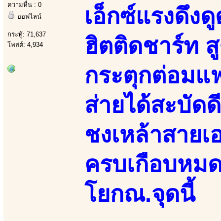
ความหื่น : 0
เอ็กซ์แรงดึงด
ออฟไลน์
กระทู้: 71,637
ฮิตติดชาร์ท ส
โพสต์: 4,934
กระตุกต่อมแฟ
ส่ายได้สะบัดด
ชงเหล้าสายเอ
ครบเกือบหมดแ
โยกณ.จุดนี้