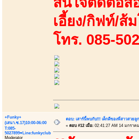
สนใจติดต่อสอ
เอี้ยง/กิฟท์/ส้ม
โทร. 085-50
+Funky+
ตอบ: เสาร์นี้พบกับ!!! เด็กดีของพี่สาวสวยลูก
(เสนา.ซ.17)10:00-06:00
«
ตอบ #12 เมื่อ:
02:41:27 AM 14 มกราคม
T:085-
5027899♥Line:funkyclub
Moderator