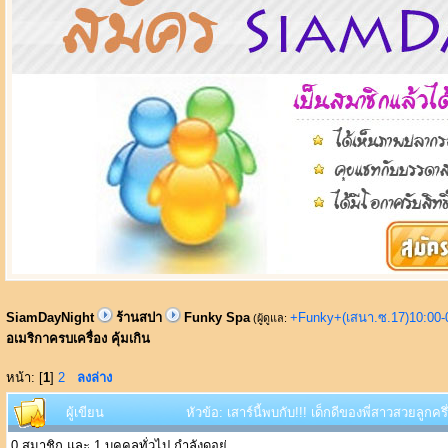
SiamDayNight
ร้านสปา
Funky Spa
+Funky+(เสนา.ซ.17)10:00-
(ผู้ดูแล:
อเมริกาครบเครื่อง คุ้มเกิน
หน้า: [
1
]
2
ลงล่าง
ผู้เขียน
หัวข้อ: เสาร์นี้พบกับ!!! เด็กดีของพี่สาวสวยลูกคร
0 สมาชิก และ 1 บุคคลทั่วไป กำลังดูอยู่