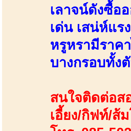
เลาจน์ดังซื้อ
เด่น เสน่ห์แรง
หรูหรามีราคา
บางกรอบทั้งต
สนใจติดต่อสอ
เอี้ยง/กิฟท์/ส้ม