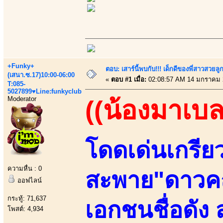
+Funky+
ตอบ: เสาร์นี้พบกับ!!! เด็กดีของพี่สาวสวยลูก
(เสนา.ซ.17)10:00-06:00
«
ตอบ #1 เมื่อ:
02:08:57 AM 14 มกราคม 
T:085-
5027899♥Line:funkyclub
Moderator
((น้องมาเบล
โดดเด่นเกรีย
ความหื่น : 0
สะพาย"ดาวค
ออฟไลน์
กระทู้: 71,637
เอกชนชื่อดัง
โพสต์: 4,934