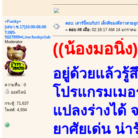
+Funky+
ตอบ: เสาร์นี้พบกับ!!! เด็กดีของพี่สาวสวยลูก
(เสนา.ซ.17)10:00-06:00
«
ตอบ #8 เมื่อ:
02:18:17 AM 14 มกราคม 
T:085-
5027899♥Line:funkyclub
Moderator
((น้องมอนิ่ง)
อยู่ด้วยแล้วรู้ส
ความหื่น : 0
โปรแกรมเมอร
ออฟไลน์
กระทู้: 71,637
แปลงร่างได้ จ
โพสต์: 4,934
ยาศัยเด่น น่า