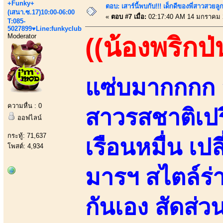
+Funky+
ตอบ: เสาร์นี้พบกับ!!! เด็กดีของพี่สาวสวยลูก
(เสนา.ซ.17)10:00-06:00
«
ตอบ #7 เมื่อ:
02:17:40 AM 14 มกราคม 
T:085-
5027899♥Line:funkyclub
Moderator
((น้องพริกป่
แซ่บมากกกก ส
ความหื่น : 0
สาวรสชาติเปร
ออฟไลน์
กระทู้: 71,637
เรือนหมื่น เ
โพสต์: 4,934
มารฯ สไตล์ร่า
กันเอง สัดส่