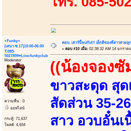
โทร. 085-50
+Funky+
ตอบ: เสาร์นี้พบกับ!!! เด็กดีของพี่สาวสวยลูก
(เสนา.ซ.17)10:00-06:00
«
ตอบ #10 เมื่อ:
02:38:32 AM 14 มกราคม
T:085-
5027899♥Line:funkyclub
Moderator
((น้องจองซั
ขาวสะดุด สุดเ
สัดส่วน 35-2
ความหื่น : 0
ออฟไลน์
สาว อวบอั๋นเ
กระทู้: 71,637
โพสต์: 4,934