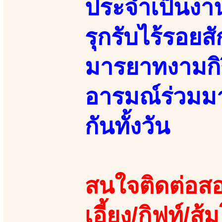
ประจำเป็นงาน
รุกรับไร้รอยส
มารยาทงามกิร
อารมณ์ร่วมมา
กันทั้งวัน
สนใจติดต่อสอ
เอี้ยง/กิฟท์/ส้ม