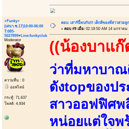
+Funky+
ตอบ: เสาร์นี้พบกับ!!! เด็กดีของพี่สาวสวยลูก
(เสนา.ซ.17)10:00-06:00
«
ตอบ #9 เมื่อ:
02:19:50 AM 14 มกราคม 
T:085-
5027899♥Line:funkyclub
Moderator
((น้องบาแก๊
ว่าที่มหาบาณ
ความหื่น : 0
ดังtopของประ
ออฟไลน์
กระทู้: 71,637
สาวออฟฟิศพล
โพสต์: 4,934
หน่อยแต่ใจพร้