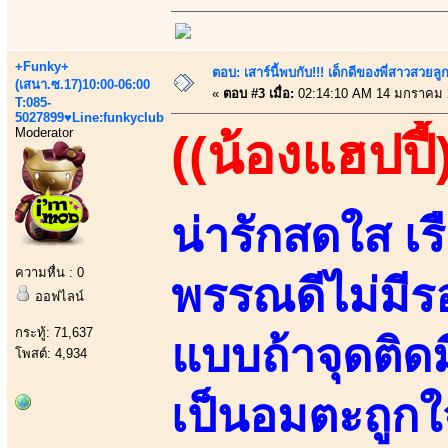
+Funky+
ตอบ: เสาร์นี้พบกับ!!! เด็กดีของพี่สาวสวยลูก
(เสนา.ซ.17)10:00-06:00
«
ตอบ #3 เมื่อ:
02:14:10 AM 14 มกราคม 
T:085-
5027899♥Line:funkyclub
Moderator
((น้องแฮปปี้
น่ารักสดใส เร
ความหื่น : 0
พรรณดีไม่มีร
ออฟไลน์
กระทู้: 71,637
แบบถ้าจุดติดมี
โพสต์: 4,934
เป็นอมตะถูกใ