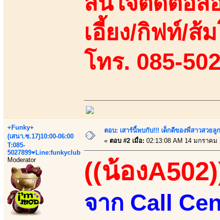
สนใจติดต่อสอ
เอี้ยง/กิฟท์/ส้ม
โทร. 085-50
+Funky+
ตอบ: เสาร์นี้พบกับ!!! เด็กดีของพี่สาวสวยลูก
(เสนา.ซ.17)10:00-06:00
«
ตอบ #2 เมื่อ:
02:13:08 AM 14 มกราคม 
T:085-
5027899♥Line:funkyclub
Moderator
((น้องA502)
จาก Call Cen