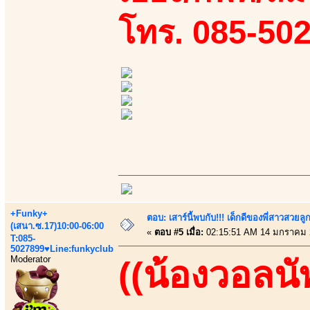
โทร. 085-50
+Funky+
ตอบ: เสาร์นี้พบกับ!!! เด็กดีของพี่สาวสวยลูก
(เสนา.ซ.17)10:00-06:00
«
ตอบ #5 เมื่อ:
02:15:51 AM 14 มกราคม 
T:085-
5027899♥Line:funkyclub
Moderator
((น้องวอลนั