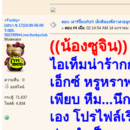
+Funky+
ตอบ: เสาร์นี้พบกับ!!! เด็กดีของพี่สาวสวยลูก
(เสนา.ซ.17)10:00-06:00
«
ตอบ #4 เมื่อ:
02:14:54 AM 14 มกราคม 
T:085-
5027899♥Line:funkyclub
Moderator
((น้องซูจิน))
ไอเท็มน่าร้
เอ็กซ์ หรูหร
ความหื่น : 0
ออฟไลน์
เพียบ หืม...น
กระทู้: 71,637
โพสต์: 4,934
เอง โปรไฟล์เ