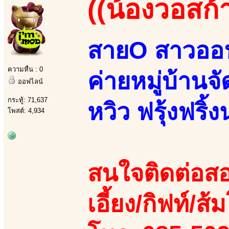
((น้องวอสก้า
สายO สาวออฟ
ความหื่น : 0
ค่ายหมู่บ้านจ
ออฟไลน์
กระทู้: 71,637
หวิว ฟรุ้งฟริ้ง
โพสต์: 4,934
สนใจติดต่อสอ
เอี้ยง/กิฟท์/ส้ม