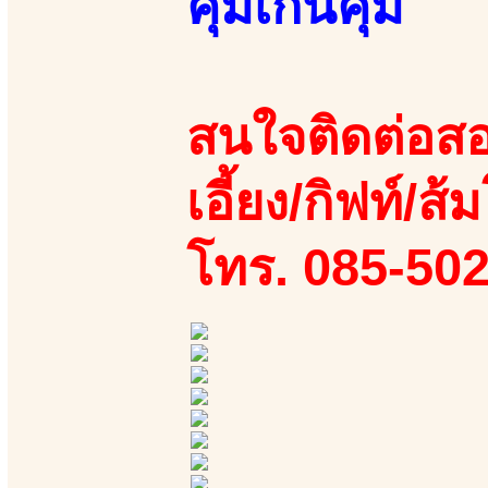
คุ้มเกินคุ้ม
สนใจติดต่อสอ
เอี้ยง/กิฟท์/ส้ม
โทร. 085-50