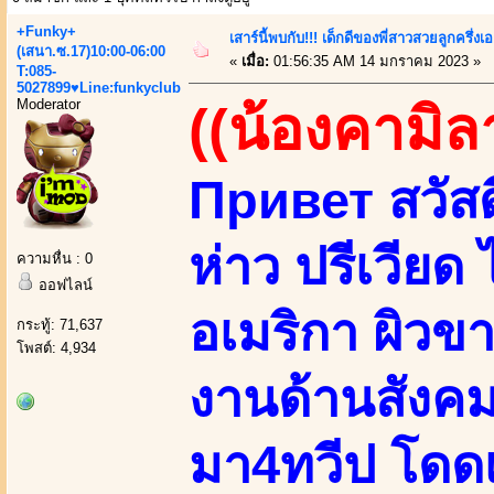
+Funky+
เสาร์นี้พบกับ!!! เด็กดีของพี่สาวสวยลูกครึ่งเ
(เสนา.ซ.17)10:00-06:00
«
เมื่อ:
01:56:35 AM 14 มกราคม 2023 »
T:085-
5027899♥Line:funkyclub
Moderator
((น้องคามิล
Привет สวัสดี
ห่าว ปรีเวียด 
ความหื่น : 0
ออฟไลน์
อเมริกา ผิวข
กระทู้: 71,637
โพสต์: 4,934
งานด้านสังค
มา4ทวีป โดด