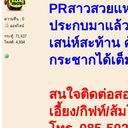
PRสาวสวยแห่ง
ความหื่น : 0
ประกบมาแล้วส
ออฟไลน์
กระทู้: 71,637
เสน่ห์สะท้าน 
โพสต์: 4,934
กระชากได้เต็
สนใจติดต่อสอ
เอี้ยง/กิฟท์/ส้ม