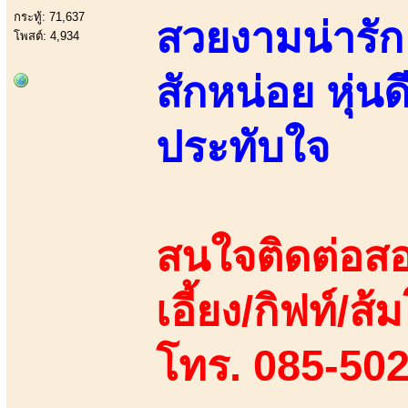
กระทู้: 71,637
สวยงามน่ารัก
โพสต์: 4,934
สักหน่อย หุ่น
ประทับใจ
สนใจติดต่อสอ
เอี้ยง/กิฟท์/ส้ม
โทร. 085-50