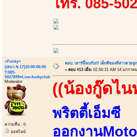
โทร. 085-50
+Funky+
ตอบ: เสาร์นี้พบกับ!!! เด็กดีของพี่สาวสวยลูก
(เสนา.ซ.17)10:00-06:00
«
ตอบ #13 เมื่อ:
02:50:31 AM 14 มกราคม
T:085-
5027899♥Line:funkyclub
Moderator
((น้องกู๊ดไนท
พริตตี้เอ็มซี
ความหื่น : 0
ออกงานMot
ออฟไลน์