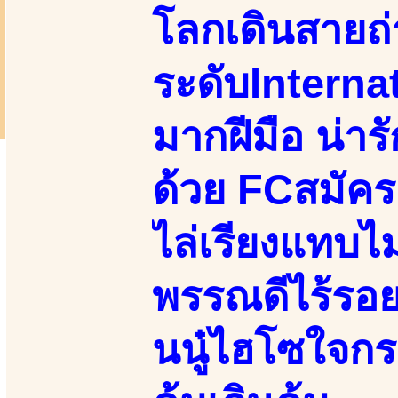
โลกเดินสายถ
ระดับInternat
มากฝีมือ น่ารั
ด้วย FCสมัคร
ไล่เรียงแทบไม
พรรณดีไร้รอยส
นนู๋ไฮโซใจกระ