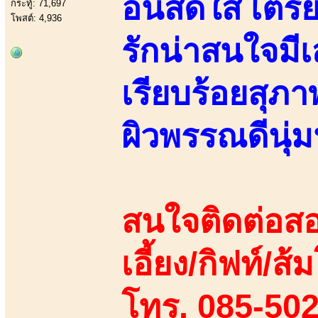
อันสดใส เตรีย
กระทู้: 71,697
โพสต์: 4,936
รักน่าสนใจมี
เรียบร้อยสุภา
ผิวพรรณดีนุ่
สนใจติดต่อสอ
เอี้ยง/กิฟท์/ส้ม
โทร. 085-50