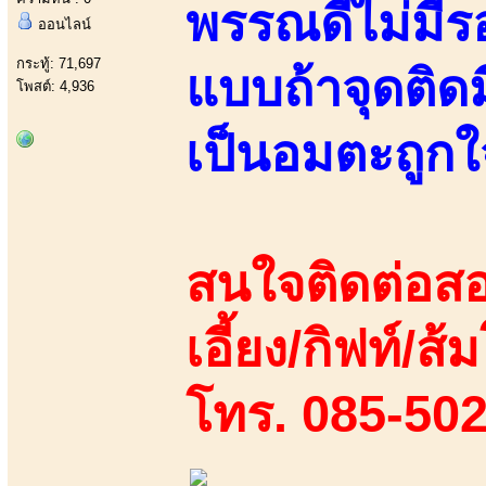
พรรณดีไม่มีร
ออนไลน์
กระทู้: 71,697
แบบถ้าจุดติดมี
โพสต์: 4,936
เป็นอมตะถูกใ
สนใจติดต่อสอ
เอี้ยง/กิฟท์/ส้ม
โทร. 085-50