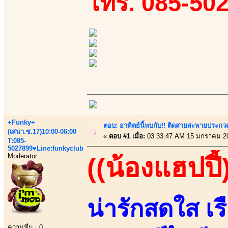
โทร. 085-50
+Funky+
ตอบ: อาทิตย์นี้พบกับ!! ติดสายสะพายประกวด
(เสนา.ซ.17)10:00-06:00
«
ตอบ #1 เมื่อ:
03:33:47 AM 15 มกราคม 2
T:085-
5027899♥Line:funkyclub
Moderator
((น้องแฮปปี้
น่ารักสดใส เร
ความหื่น : 0