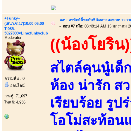
+Funky+
ตอบ: อาทิตย์นี้พบกับ!! ติดสายสะพายประกวด
(เสนา.ซ.17)10:00-06:00
«
ตอบ #7 เมื่อ:
03:48:14 AM 15 มกราคม 2
T:085-
5027899♥Line:funkyclub
Moderator
((น้องโยริน)
สไตล์คุนนู๋เด็
ความหื่น : 0
ห้อง น่ารัก 
ออนไลน์
กระทู้: 71,697
เรียบร้อย รู
โพสต์: 4,936
โอโม่สะท้อนแส