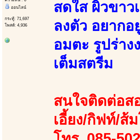
สดใส ผิวขาวเ
ออนไลน์
กระทู้: 71,697
ลงตัว อยากอยู
โพสต์: 4,936
อมตะ รูปร่า
เต็มสตรีม
สนใจติดต่อสอ
เอี้ยง/กิฟท์/ส้ม
โทร. 085-50