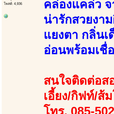
คล่องแคล่ว จ
โพสต์: 4,936
น่ารักสวยงา
แยงตา กลิ่นเ
อ่อนพร้อมเชื่
สนใจติดต่อสอ
เอี้ยง/กิฟท์/ส้ม
โทร. 085-50