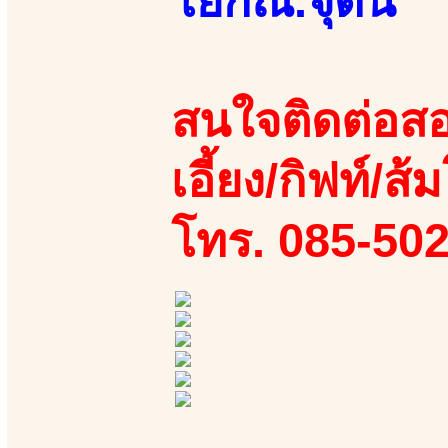
โยกณ.จุดนี้
สนใจติดต่อสอ
เอี้ยง/กิฟท์/ส้ม
โทร. 085-50