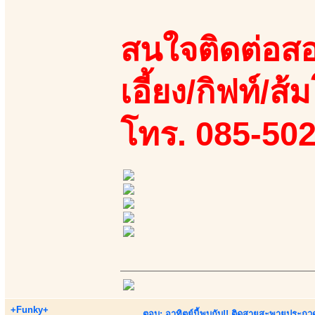
สนใจติดต่อสอ
เอี้ยง/กิฟท์/ส้ม
โทร. 085-50
+Funky+
ตอบ: อาทิตย์นี้พบกับ!! ติดสายสะพายประกวด