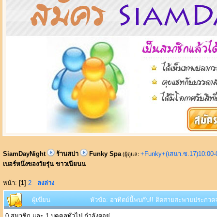
SiamDayNight
ร้านสปา
Funky Spa
+Funky+(เสนา.ซ.17)10:00-
(ผู้ดูแล:
เบอร์หนึ่งของวัยรุ่น ขาวเนียนน
หน้า: [
1
]
2
ลงล่าง
ผู้เขียน
หัวข้อ: อาทิตย์นี้พบกับ!! ติดสายสะพายประกวดจ
0 สมาชิก และ 1 บุคคลทั่วไป กำลังดูอยู่