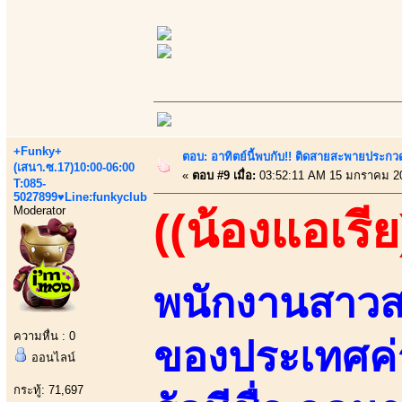
+Funky+
ตอบ: อาทิตย์นี้พบกับ!! ติดสายสะพายประกวด
(เสนา.ซ.17)10:00-06:00
«
ตอบ #9 เมื่อ:
03:52:11 AM 15 มกราคม 2
T:085-
5027899♥Line:funkyclub
Moderator
((น้องแอเรีย
พนักงานสาวส
ความหื่น : 0
ของประเทศค
ออนไลน์
กระทู้: 71,697