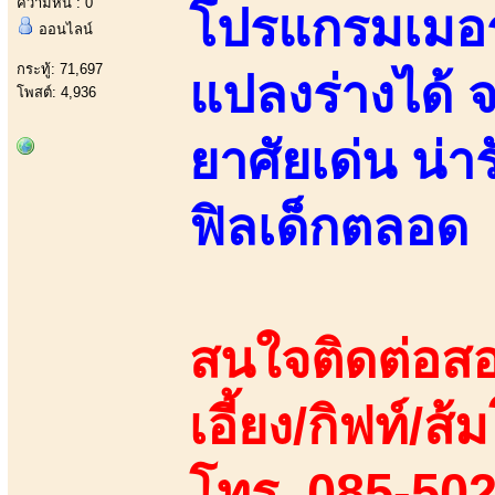
ความหื่น : 0
โปรแกรมเมอร
ออนไลน์
กระทู้: 71,697
แปลงร่างได้ จ
โพสต์: 4,936
ยาศัยเด่น น่า
ฟิลเด็กตลอด
สนใจติดต่อสอ
เอี้ยง/กิฟท์/ส้ม
โทร. 085-50