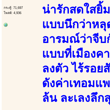
น่ารักสดใสยิ้ม
กระทู้: 71,697
โพสต์: 4,936
แบบนึกว่าหล
อารมณ์ว่าจีบก
แบบที่เมืองค
ลงตัว ไร้รอยส
ดังค่าเทอมแพ
ล้น ละเลงลึกส