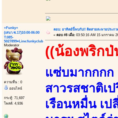
+Funky+
ตอบ: อาทิตย์นี้พบกับ!! ติดสายสะพายประกวด
(เสนา.ซ.17)10:00-06:00
«
ตอบ #8 เมื่อ:
03:50:16 AM 15 มกราคม 2
T:085-
5027899♥Line:funkyclub
Moderator
((น้องพริกป่
แซ่บมากกกก ส
ความหื่น : 0
สาวรสชาติเปร
ออนไลน์
กระทู้: 71,697
เรือนหมื่น เ
โพสต์: 4,936