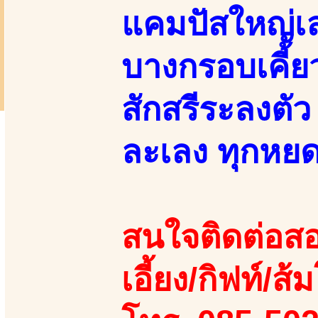
แคมปัสใหญ่เลย
บางกรอบเคี้ย
สักสรีระลงตัว
ละเลง ทุกหยด
สนใจติดต่อสอ
เอี้ยง/กิฟท์/ส้ม