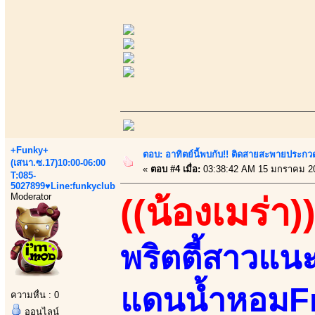
+Funky+
ตอบ: อาทิตย์นี้พบกับ!! ติดสายสะพายประกวด
(เสนา.ซ.17)10:00-06:00
«
ตอบ #4 เมื่อ:
03:38:42 AM 15 มกราคม 2
T:085-
5027899♥Line:funkyclub
Moderator
((น้องเมร่า)
พริตตี้สาวแน
แดนน้ำหอมF
ความหื่น : 0
ออนไลน์