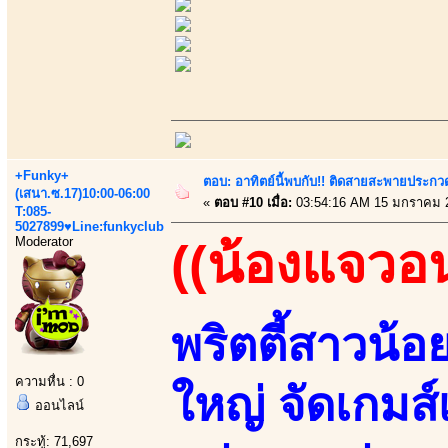
+Funky+
ตอบ: อาทิตย์นี้พบกับ!! ติดสายสะพายประกวด
(เสนา.ซ.17)10:00-06:00
«
ตอบ #10 เมื่อ:
03:54:16 AM 15 มกราคม 
T:085-
5027899♥Line:funkyclub
Moderator
((น้องแจวอ
พริตตี้สาวน้อ
ความหื่น : 0
ใหญ่ จัดเกมส
ออนไลน์
กระทู้: 71,697