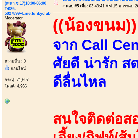
(เสนา.ซ.17)10:00-06:00
«
ตอบ #5 เมื่อ:
03:43:41 AM 15 มกราคม 2
T:085-
5027899♥Line:funkyclub
Moderator
((น้องขนม))
จาก Call Cen
ศัยดี น่ารัก ส
ความหื่น : 0
ออนไลน์
ดีลื่นไหล
กระทู้: 71,697
โพสต์: 4,936
สนใจติดต่อสอ
เอี้ยง/กิฟท์/ส้ม