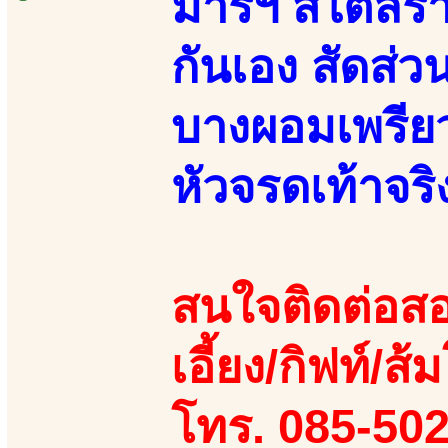
มารฯ สไตล์ร่า
กันเอง สัดส่
บางผอมเพรียว 
หัวจรดเท้าจริ
สนใจติดต่อสอ
เอี้ยง/กิฟท์/ส้ม
โทร. 085-50