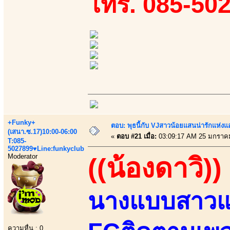
โทร. 085-50
+Funky+
ตอบ: พุธนี้กับ VJสาวน้อยแสนน่ารักแห่งแอพ
(เสนา.ซ.17)10:00-06:00
«
ตอบ #21 เมื่อ:
03:09:17 AM 25 มกราค
T:085-
5027899♥Line:funkyclub
Moderator
((น้องดาวิ))
นางแบบสาวแ
ความหื่น : 0