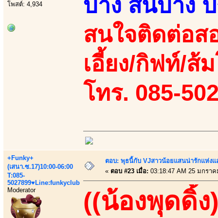
บ้าง สั่นบ้าง
โพสต์: 4,934
สนใจติดต่อสอ
เอี้ยง/กิฟท์/ส้ม
โทร. 085-50
+Funky+
ตอบ: พุธนี้กับ VJสาวน้อยแสนน่ารักแห่งแอพ
(เสนา.ซ.17)10:00-06:00
«
ตอบ #23 เมื่อ:
03:18:47 AM 25 มกราค
T:085-
5027899♥Line:funkyclub
Moderator
((น้องพุดดิ้ง