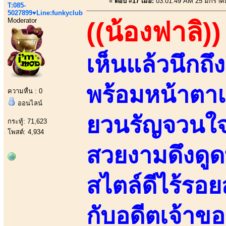
«
ตอบ #17 เมื่อ:
03:01:49 AM 25 มกราค
T:085-
5027899♥Line:funkyclub
Moderator
((น้องฟาลิ))
เห็นแล้วนึกถ
พร้อมหน้าตาแ
ความหื่น : 0
ออนไลน์
ยวนรัญจวนใจ
กระทู้: 71,623
โพสต์: 4,934
สวยงามดึงดูด
สไตล์ดีไร้รอย
กับอดีตเจ้าข