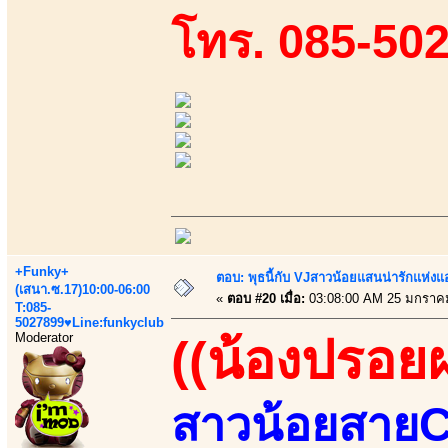
โทร. 085-50
+Funky+
ตอบ: พุธนี้กับ VJสาวน้อยแสนน่ารักแห่งแอพ
(เสนา.ซ.17)10:00-06:00
«
ตอบ #20 เมื่อ:
03:08:00 AM 25 มกราค
T:085-
5027899♥Line:funkyclub
Moderator
((น้องปรอย
สาวน้อยสายCข