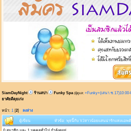
SiamDayNight
ร้านสปา
Funky Spa
+Funky+(เสนา.ซ.17)10:00-
(ผู้ดูแล:
ยาศัยดีคุยเก่ง
หน้า:
1
[
2
]
ลงล่าง
ผู้เขียน
หัวข้อ: พุธนี้กับ VJสาวน้อยแสนน่ารักแห่งแอพดัง
0 สมาชิก และ 1 บุคคลทั่วไป กำลังดูอยู่