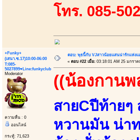
โทร. 085-50
+Funky+
ตอบ: พุธนี้กับ VJสาวน้อยแสนน่ารักแห่งแอพ
(เสนา.ซ.17)10:00-06:00
«
ตอบ #22 เมื่อ:
03:18:01 AM 25 มกราค
T:085-
5027899♥Line:funkyclub
Moderator
((น้องกานพล
สายCปีท้ายๆ ส
ความหื่น : 0
หวานมัน น่า
ออนไลน์
กระทู้: 71,623