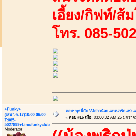
เอี้ยง/กิฟท์/ส้ม
โทร. 085-50
+Funky+
ตอบ: พุธนี้กับ VJสาวน้อยแสนน่ารักแห่งแอพ
(เสนา.ซ.17)10:00-06:00
«
ตอบ #16 เมื่อ:
03:00:02 AM 25 มกราค
T:085-
5027899♥Line:funkyclub
Moderator