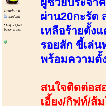
ผู้ช่วยประจำค
ความหื่น : 0
ผ่าน20กะรัต 
ออนไลน์
กระทู้: 71,623
เหลือร้ายตั้งแ
โพสต์: 4,934
รอยสัก ขี้เล
พร้อมความตั้
สนใจติดต่อสอ
เอี้ยง/กิฟท์/ส้ม