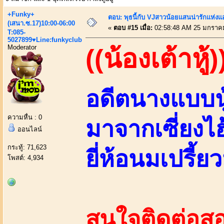
+Funky+
ตอบ: พุธนี้กับ VJสาวน้อยแสนน่ารักแห่งแอพ
(เสนา.ซ.17)10:00-06:00
«
ตอบ #15 เมื่อ:
02:58:48 AM 25 มกราค
T:085-
5027899♥Line:funkyclub
Moderator
((น้องเต้าหู้)
อดีตนางแบบนู
ความหื่น : 0
มาจากเซี่ยงไ
ออนไลน์
กระทู้: 71,623
ยี่ห้อนมเปรี้ยว
โพสต์: 4,934
สนใจติดต่อสอ