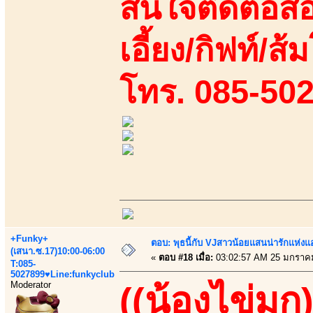
สนใจติดต่อสอ
เอี้ยง/กิฟท์/ส้ม
โทร. 085-50
+Funky+
ตอบ: พุธนี้กับ VJสาวน้อยแสนน่ารักแห่งแอพ
(เสนา.ซ.17)10:00-06:00
«
ตอบ #18 เมื่อ:
03:02:57 AM 25 มกราค
T:085-
5027899♥Line:funkyclub
Moderator
((น้องไข่มุก)