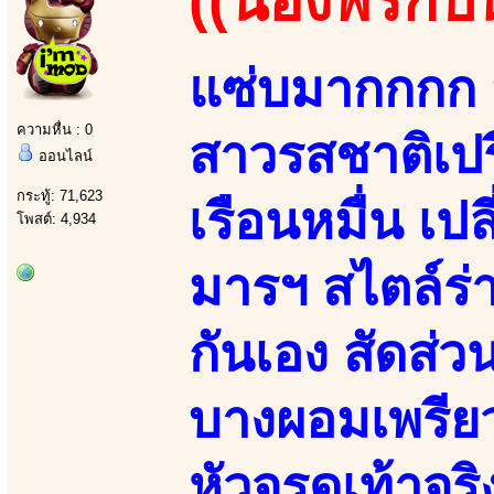
((น้องพริกป่
แซ่บมากกกก ส
ความหื่น : 0
สาวรสชาติเปร
ออนไลน์
กระทู้: 71,623
เรือนหมื่น เ
โพสต์: 4,934
มารฯ สไตล์ร่า
กันเอง สัดส่
บางผอมเพรียว 
หัวจรดเท้าจริ