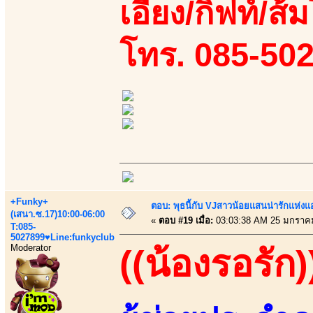
เอี้ยง/กิฟท์/ส้ม
โทร. 085-50
+Funky+
ตอบ: พุธนี้กับ VJสาวน้อยแสนน่ารักแห่งแอพ
(เสนา.ซ.17)10:00-06:00
«
ตอบ #19 เมื่อ:
03:03:38 AM 25 มกราค
T:085-
5027899♥Line:funkyclub
Moderator
((น้องรอรัก)