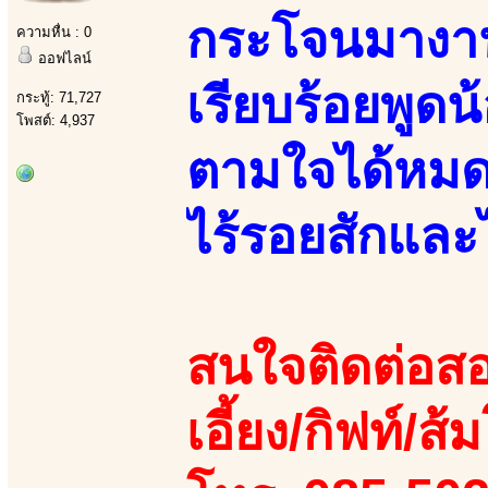
กระโจนมางานน
ความหื่น : 0
ออฟไลน์
เรียบร้อยพูดน
กระทู้: 71,727
โพสต์: 4,937
ตามใจได้หมด
ไร้รอยสักและ
สนใจติดต่อสอ
เอี้ยง/กิฟท์/ส้ม