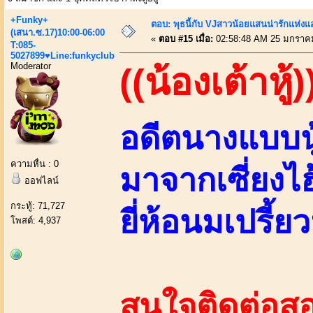
+Funky+
ตอบ: พุธนี้กับ VJสาวน้อยแสนน่ารักแห่งแอพ
(เสนา.ซ.17)10:00-06:00
«
ตอบ #15 เมื่อ:
02:58:48 AM 25 มกราค
T:085-
5027899♥Line:funkyclub
Moderator
((น้องเต้าหู้)
อดีตนางแบบนู
ความหื่น : 0
มาจากเซี่ยงไ
ออฟไลน์
กระทู้: 71,727
ยี่ห้อนมเปรี้ยว
โพสต์: 4,937
สนใจติดต่อสอ