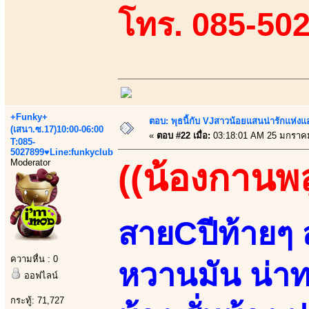
โทร. 085-50
+Funky+
ตอบ: พุธนี้กับ VJสาวน้อยแสนน่ารักแห่งแอพ
(เสนา.ซ.17)10:00-06:00
«
ตอบ #22 เมื่อ:
03:18:01 AM 25 มกราค
T:085-
5027899♥Line:funkyclub
Moderator
((น้องกานพล
สายCปีท้ายๆ ส
ความหื่น : 0
หวานมัน น่า
ออฟไลน์
กระทู้: 71,727