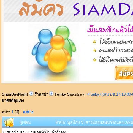
SiamDayNight
ร้านสปา
Funky Spa
+Funky+(เสนา.ซ.17)10:00-
(ผู้ดูแล:
ยาศัยดีคุยเก่ง
หน้า:
1
[
2
]
ลงล่าง
ผู้เขียน
หัวข้อ: พุธนี้กับ VJสาวน้อยแสนน่ารักแห่งแอพดัง
0 สมาชิก และ 1 บุคคลทั่วไป กำลังดูอยู่