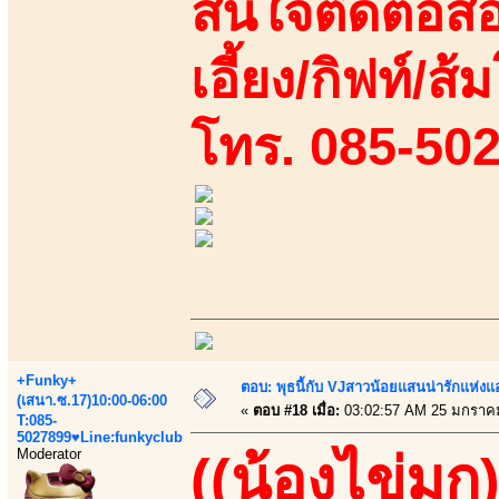
สนใจติดต่อสอ
เอี้ยง/กิฟท์/ส้ม
โทร. 085-50
+Funky+
ตอบ: พุธนี้กับ VJสาวน้อยแสนน่ารักแห่งแอพ
(เสนา.ซ.17)10:00-06:00
«
ตอบ #18 เมื่อ:
03:02:57 AM 25 มกราค
T:085-
5027899♥Line:funkyclub
Moderator
((น้องไข่มุก)