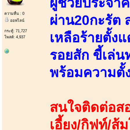
ผู้ช่วยประจำค
ความหื่น : 0
ผ่าน20กะรัต 
ออฟไลน์
กระทู้: 71,727
เหลือร้ายตั้งแ
โพสต์: 4,937
รอยสัก ขี้เล
พร้อมความตั้
สนใจติดต่อสอ
เอี้ยง/กิฟท์/ส้ม