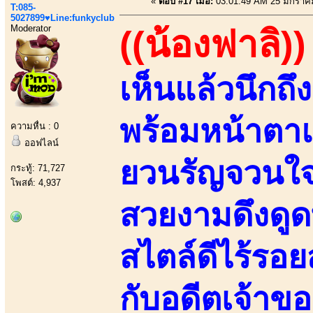
«
ตอบ #17 เมื่อ:
03:01:49 AM 25 มกราค
T:085-
5027899♥Line:funkyclub
Moderator
((น้องฟาลิ))
เห็นแล้วนึกถ
พร้อมหน้าตาแ
ความหื่น : 0
ออฟไลน์
ยวนรัญจวนใจ
กระทู้: 71,727
โพสต์: 4,937
สวยงามดึงดูด
สไตล์ดีไร้รอย
กับอดีตเจ้าข