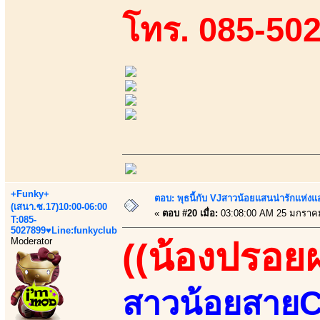
โทร. 085-50
+Funky+
ตอบ: พุธนี้กับ VJสาวน้อยแสนน่ารักแห่งแอพ
(เสนา.ซ.17)10:00-06:00
«
ตอบ #20 เมื่อ:
03:08:00 AM 25 มกราค
T:085-
5027899♥Line:funkyclub
Moderator
((น้องปรอย
สาวน้อยสายCข