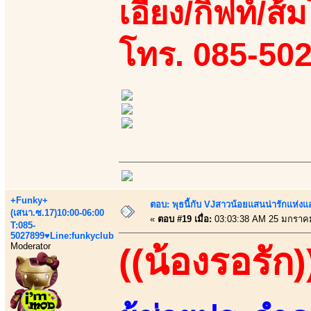
เอี้ยง/กิฟท์/ส้ม
โทร. 085-50
+Funky+
ตอบ: พุธนี้กับ VJสาวน้อยแสนน่ารักแห่งแอพ
(เสนา.ซ.17)10:00-06:00
«
ตอบ #19 เมื่อ:
03:03:38 AM 25 มกราค
T:085-
5027899♥Line:funkyclub
Moderator
((น้องรอรัก)