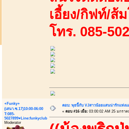
เอี้ยง/กิฟท์/ส้ม
โทร. 085-50
+Funky+
ตอบ: พุธนี้กับ VJสาวน้อยแสนน่ารักแห่งแอพ
(เสนา.ซ.17)10:00-06:00
«
ตอบ #16 เมื่อ:
03:00:02 AM 25 มกราค
T:085-
5027899♥Line:funkyclub
Moderator