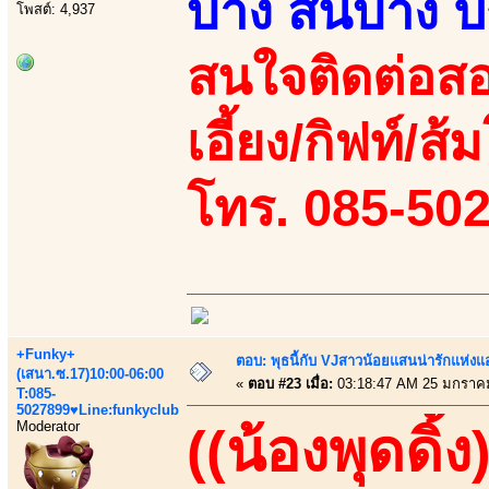
บ้าง สั่นบ้าง
โพสต์: 4,937
สนใจติดต่อสอ
เอี้ยง/กิฟท์/ส้ม
โทร. 085-50
+Funky+
ตอบ: พุธนี้กับ VJสาวน้อยแสนน่ารักแห่งแอพ
(เสนา.ซ.17)10:00-06:00
«
ตอบ #23 เมื่อ:
03:18:47 AM 25 มกราค
T:085-
5027899♥Line:funkyclub
Moderator
((น้องพุดดิ้ง