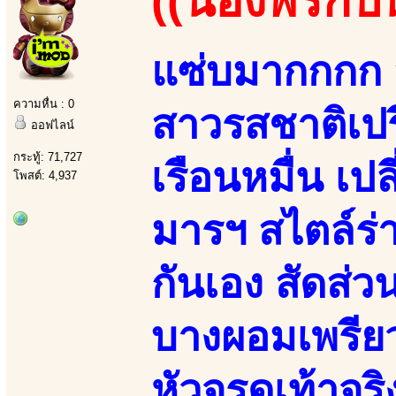
((น้องพริกป่
แซ่บมากกกก ส
ความหื่น : 0
สาวรสชาติเปร
ออฟไลน์
กระทู้: 71,727
เรือนหมื่น เ
โพสต์: 4,937
มารฯ สไตล์ร่า
กันเอง สัดส่
บางผอมเพรียว 
หัวจรดเท้าจริ