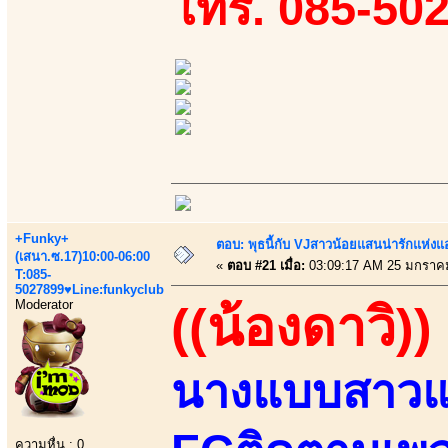
โทร. 085-50
+Funky+
ตอบ: พุธนี้กับ VJสาวน้อยแสนน่ารักแห่งแอพ
(เสนา.ซ.17)10:00-06:00
«
ตอบ #21 เมื่อ:
03:09:17 AM 25 มกราค
T:085-
5027899♥Line:funkyclub
Moderator
((น้องดาวิ))
นางแบบสาวแ
ความหื่น : 0