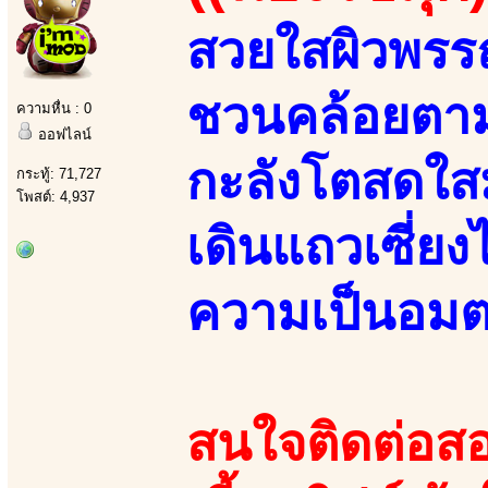
สวยใสผิวพรร
ชวนคล้อยตาม 
ความหื่น : 0
ออฟไลน์
กะลังโตสดใสมา
กระทู้: 71,727
โพสต์: 4,937
เดินแถวเซี่ย
ความเป็นอมต
สนใจติดต่อสอ