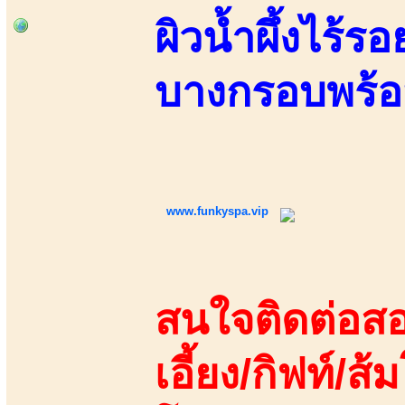
ผิวน้ำผึ้งไร้ร
บางกรอบพร้อ
www.funkyspa.vip
สนใจติดต่อสอ
เอี้ยง/กิฟท์/ส้ม