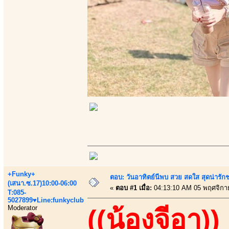
+Funky+
ตอบ: วันอาทิตย์นีพบ สวย สดใส สุดน่าร
(เสนา.ซ.17)10:00-06:00
«
ตอบ #1 เมื่อ:
04:13:10 AM 05 พฤศจิกา
T:085-
5027899♥Line:funkyclub
Moderator
((น้องจีอา))