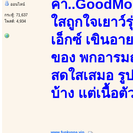
ค่า..GoodMo
ออนไลน์
กระทู้: 71,637
ใสถูกใจเยาว์
โพสต์: 4,934
เอ็กซ์ เขินอา
ของ พกอารมณ์
สดใสเสมอ รูป
บ้าง แต่เนื้อต
www.funkyspa.vip