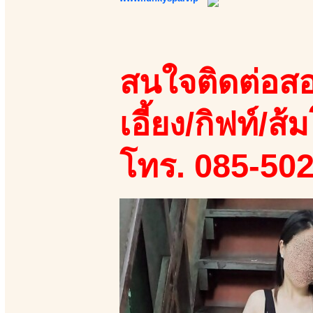
สนใจติดต่อสอ
เอี้ยง/กิฟท์/ส้ม
โทร. 085-50