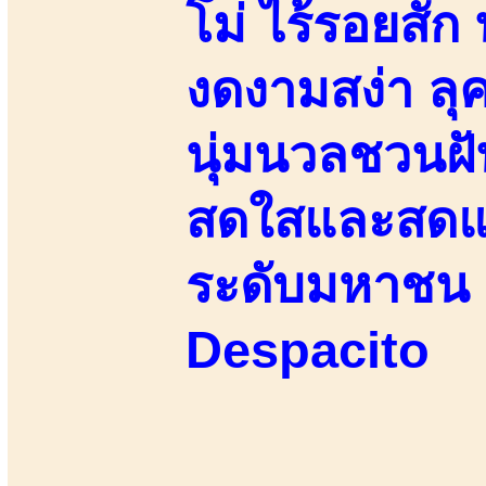
โม่ ไร้รอยสัก น
งดงามสง่า ลุค
นุ่มนวลชวนฝั
สดใสและสดแน
ระดับมหาชน 
Despacito