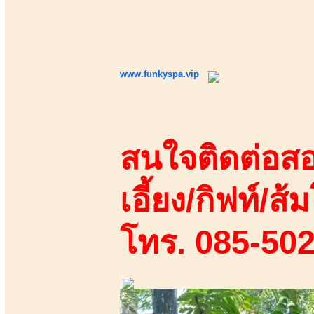
www.funkyspa.vip
สนใจติดต่อสอ
เอี้ยง/กิฟท์/ส้ม
โทร. 085-50