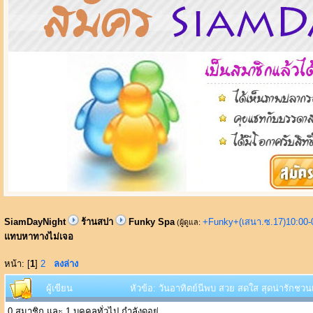
SiamDayNight
ร้านสปา
Funky Spa
+Funky+(เสนา.ซ.17)10:00-
(ผู้ดูแล:
แทบหาทางไม่เจอ
หน้า: [
1
]
2
ลงล่าง
ผู้เขียน
หัวข้อ: วันอาทิตย์นีพบ สวย สดใส สุดน่ารักชว
0 สมาชิก และ 1 บุคคลทั่วไป กำลังดูอยู่