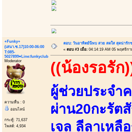
+Funky+
ตอบ: วันอาทิตย์นีพบ สวย สดใส สุดน่าร
(เสนา.ซ.17)10:00-06:00
«
ตอบ #3 เมื่อ:
04:14:19 AM 05 พฤศจิกา
T:085-
5027899♥Line:funkyclub
Moderator
((น้องรอรัก)
ผู้ช่วยประจำค
ความหื่น : 0
ผ่าน20กะรัตสั
ออนไลน์
กระทู้: 71,637
เจล ลีลาเหลือ
โพสต์: 4,934