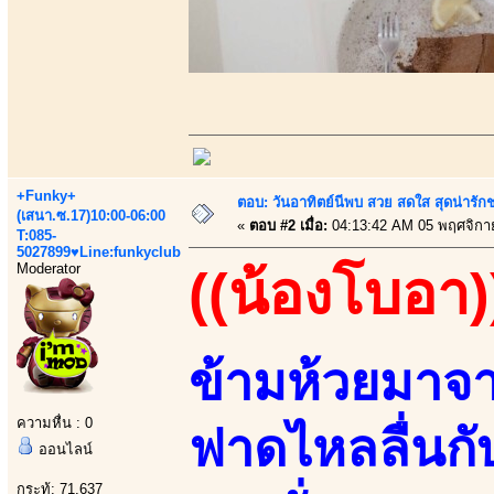
+Funky+
ตอบ: วันอาทิตย์นีพบ สวย สดใส สุดน่าร
(เสนา.ซ.17)10:00-06:00
«
ตอบ #2 เมื่อ:
04:13:42 AM 05 พฤศจิกา
T:085-
5027899♥Line:funkyclub
Moderator
((น้องโบอา)
ข้ามห้วยมาจ
ความหื่น : 0
ฟาดไหลลื่นกับ
ออนไลน์
กระทู้: 71,637