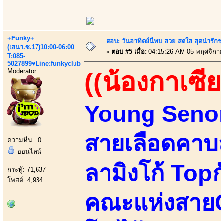
+Funky+
ตอบ: วันอาทิตย์นีพบ สวย สดใส สุดน่าร
(เสนา.ซ.17)10:00-06:00
«
ตอบ #5 เมื่อ:
04:15:26 AM 05 พฤศจิกา
T:085-
5027899♥Line:funkyclub
Moderator
((น้องกาเซีย
Young Senori
สายเลือดคาบส
ความหื่น : 0
ออนไลน์
ลามิงโก้ Top
กระทู้: 71,637
โพสต์: 4,934
คณะแห่งสายC