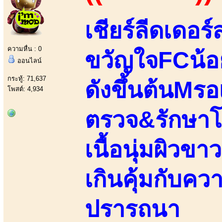
เชียร์ลีดเดอร์
ความหื่น : 0
ขวัญใจFCน้อ
ออนไลน์
กระทู้: 71,637
ดังขึ้นต้นMร
โพสต์: 4,934
ตรวจ&รักษาโร
เนื้อนุ่มผิวข
เกินคุ้มกับ
ปรารถนา