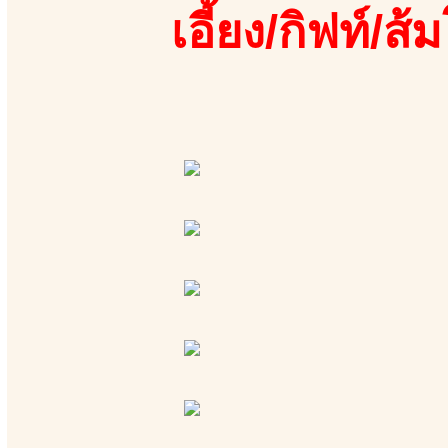
เอี้ยง/กิฟท์/ส้ม