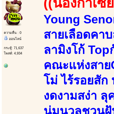
((น้องกาเซีย
Young Senori
สายเลือดคาบส
ความหื่น : 0
ออนไลน์
ลามิงโก้ Top
กระทู้: 71,637
โพสต์: 4,934
คณะแห่งสายC
โม่ ไร้รอยสัก น
งดงามสง่า ลุค
นุ่มนวลชวนฝั