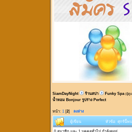
SiamDayNight
ร้านสปา
Funky Spa
(ผู้ด
น้ำหอม Bonjour รูปร่าง Perfect
หน้า:
1
[
2
]
ลงล่าง
ผู้เขียน
หัวข้อ: ศุกร์นี
0 สมาชิก และ 1 บุคคลทั่วไป กำลังดูอยู่