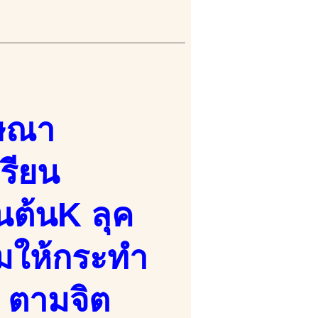
ษณา
เรียน
นต้นK ลุค
้อมให้กระทำ
้ ตามจิต