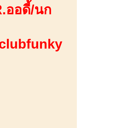
.ออดี้/นก
 clubfunky