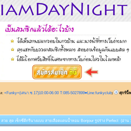
+Funky+(เสนา.ซ.17)10:00-06:00 T:085-5027899♥Line:funkyclub
ศุกร์นี
ูแล:
)
้พบ สวย สุด เซ็กซี่ดีกรีนางแบบ สายเลือดแดนน้ำหอม Bonjour รูปร่าง Perfect (อ่าน 1