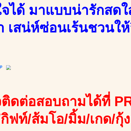
จได้ มาแบบน่ารักสดใส
 เสน่ห์ซ่อนเร้นชวนให้จ
ip
ติดต่อสอบถามได้ที่ PR
/กิฟท์/ส้มโอ/มิ้ม/เกด/กุ้ง