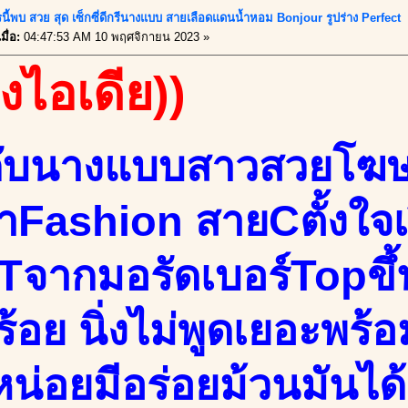
นี้พบ สวย สุด เซ็กซี่ดีกรีนางแบบ สายเลือดแดนน้ำหอม Bonjour รูปร่าง Perfect
ื่อ:
04:47:53 AM 10 พฤศจิกายน 2023 »
องไอเดีย))
กับนางแบบสาวสวยโฆ
ผ้าFashion สายCตั้งใจ
ITจากมอรัดเบอร์Topขึ้
ร้อย นิ่งไม่พูดเยอะพร
หน่อยมีอร่อยม้วนมันได