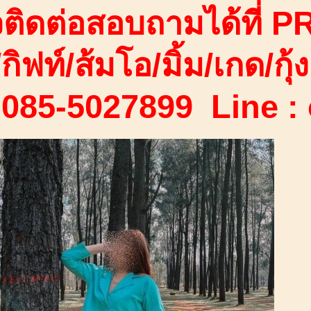
ติดต่อสอบถามได้ที่ PR
/กิฟท์/ส้มโอ/มิ้ม/เกด/กุ้ง
 085-5027899 Line :