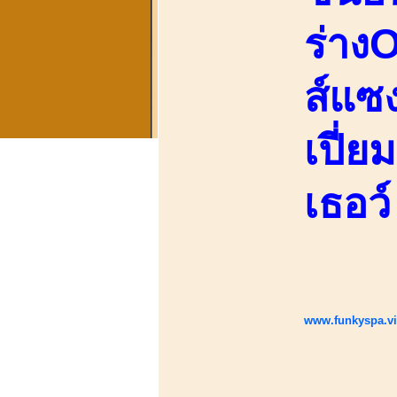
ร่างO
ส์แซง
เปี่ย
เธอว์
www.funkyspa.v