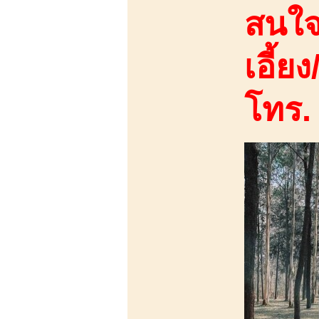
สนใจ
เอี้ยง
โทร.