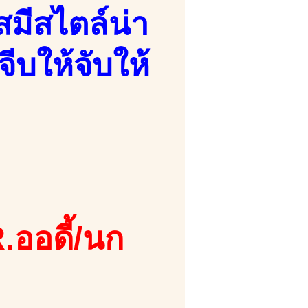
มีสไตล์น่า
ีบให้จับให้
.ออดี้/นก