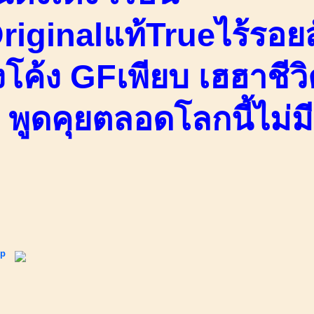
riginalแท้Trueไร้รอยส
โค้ง GFเพียบ เฮฮาชีวิ
ม พูดคุยตลอดโลกนี้ไม่มี
ip