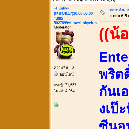
+Funky+
ตอบ: อังคาร
(เสนา.ซ.17)10:00-06:00
«
ตอบ #15 เม
T:085-
5027899♥Line:funkyclub
Moderator
((น้
Ente
ความหื่น : 0
พริตต
ออนไลน์
กระทู้: 71,637
กันเอ
โพสต์: 4,934
งเป๊
ซีนอน