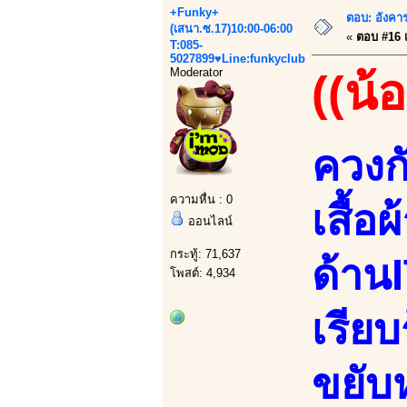
+Funky+
ตอบ: อังคาร
(เสนา.ซ.17)10:00-06:00
«
ตอบ #16 เม
T:085-
5027899♥Line:funkyclub
Moderator
((น้
ควง
ความหื่น : 0
เสื้อ
ออนไลน์
กระทู้: 71,637
ด้าน
โพสต์: 4,934
เรียบ
ขยับ