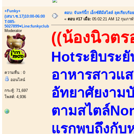
+Funky+
ตอบ: จันทร์นี้!! เอ็กซ์ดีมีสไตล์ ลุคเรียบ
(เสนา.ซ.17)10:00-06:00
«
ตอบ #17 เมื่อ:
05:02:21 AM 12 กุมภาพั
T:085-
5027899♥Line:funkyclub
Moderator
((น้องนิวตร
Hotระยิบระยั
อาหารสาวแสน
ความหื่น : 0
ออนไลน์
อัทยาศัยงามบั
กระทู้: 71,697
โพสต์: 4,936
ตามสไตล์North
แรกพบถึงกับ