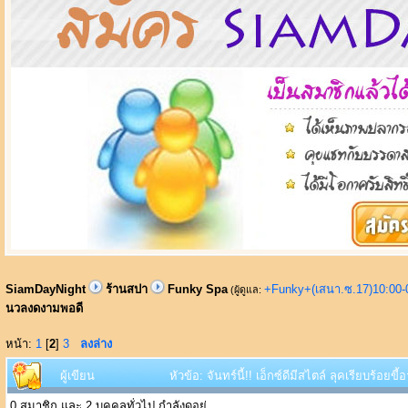
SiamDayNight
ร้านสปา
Funky Spa
+Funky+(เสนา.ซ.17)10:00-
(ผู้ดูแล:
นวลงดงามพอดี
หน้า:
1
[
2
]
3
ลงล่าง
ผู้เขียน
หัวข้อ: จันทร์นี้!! เอ็กซ์ดีมีสไตล์ ลุคเรียบร้อ
0 สมาชิก และ 2 บุคคลทั่วไป กำลังดูอยู่