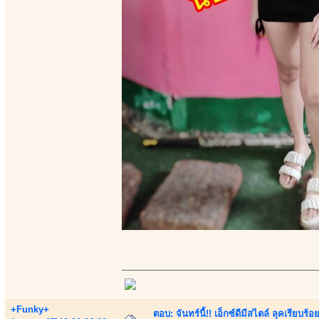
+Funky+
ตอบ: จันทร์นี้!! เอ็กซ์ดีมีสไตล์ ลุคเรียบ