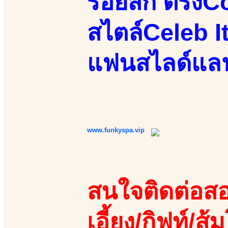
รอยสัก ตรงC
สไตล์Celeb 
แฟนสไลด์แลนด
www.funkyspa.vip
สนใจติดต่อสอ
เอี้ยง/กิฟท์/ส้ม