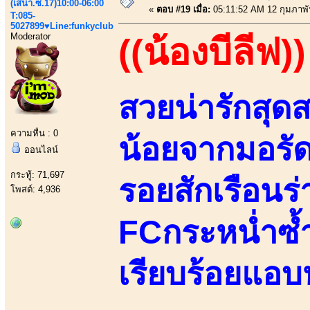
(เสนา.ซ.17)10:00-06:00
«
ตอบ #19 เมื่อ:
05:11:52 AM 12 กุมภาพั
T:085-
5027899♥Line:funkyclub
Moderator
((น้องบีลีฟ))
สวยน่ารักสุ
ความหื่น : 0
น้อยจากมอรัด
ออนไลน์
กระทู้: 71,697
รอยสักเรือนร่
โพสต์: 4,936
FCกระหน่ำซ้ำถ
เรียบร้อยแอบ