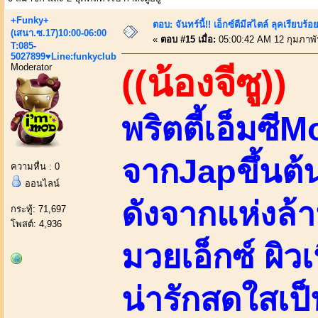
+Funky+
ตอบ: จันทร์นี้!! เอ็กซ์ดีมีสไตล์ ลุคเรียบ
(เสนา.ซ.17)10:00-06:00
«
ตอบ #15 เมื่อ:
05:00:42 AM 12 กุมภาพั
T:085-
5027899♥Line:funkyclub
Moderator
((น้องจีซู))
พริตตี้เอ็มซี
จากJapขึ้นต้น
ความหื่น : 0
ออนไลน์
ดังจากแห่งล
กระทู้: 71,697
โพสต์: 4,936
มวยเอ็กซ์ ผิว
น่ารักสดใสเป็