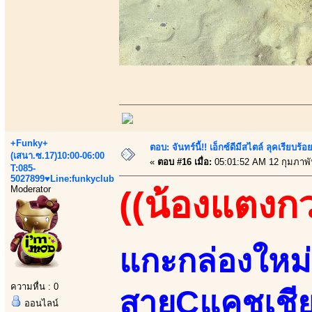
+Funky+
ตอบ: จันทร์นี้!! เอ็กซ์ดีมีสไตล์ ลุคเรียบ
(เสนา.ซ.17)10:00-06:00
«
ตอบ #16 เมื่อ:
05:01:52 AM 12 กุมภาพั
T:085-
5027899♥Line:funkyclub
Moderator
((น้องแตงก
แกะกล่องใหม่ส
ความหื่น : 0
สายCแคชเชีย
ออนไลน์