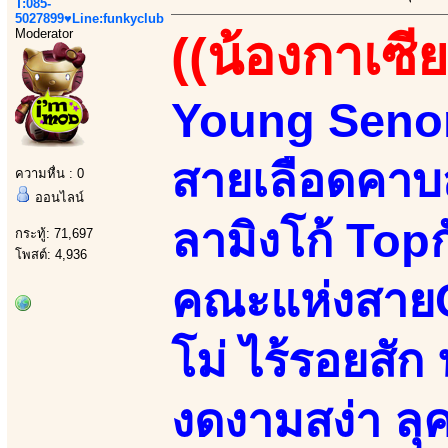
T:085-
5027899♥Line:funkyclub
Moderator
((น้องกาเซีย
Young Senori
สายเลือดคาบส
ความหื่น : 0
ออนไลน์
ลามิงโก้ Top
กระทู้: 71,697
โพสต์: 4,936
คณะแห่งสายC
โม่ ไร้รอยสัก น
งดงามสง่า ลุค