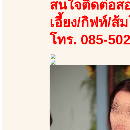
สนใจติดต่อสอ
เอี้ยง/กิฟท์/ส้ม
โทร. 085-50