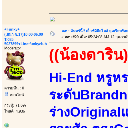
+Funky+
ตอบ: จันทร์นี้!! เอ็กซ์ดีมีสไตล์ ลุคเรียบ
(เสนา.ซ.17)10:00-06:00
«
ตอบ #20 เมื่อ:
05:24:08 AM 12 กุมภาพั
T:085-
5027899♥Line:funkyclub
Moderator
((น้องดาริน)
Hi-End หรูหร
ความหื่น : 0
ระดับBrandn
ออนไลน์
กระทู้: 71,697
ร่างOriginal
โพสต์: 4,936