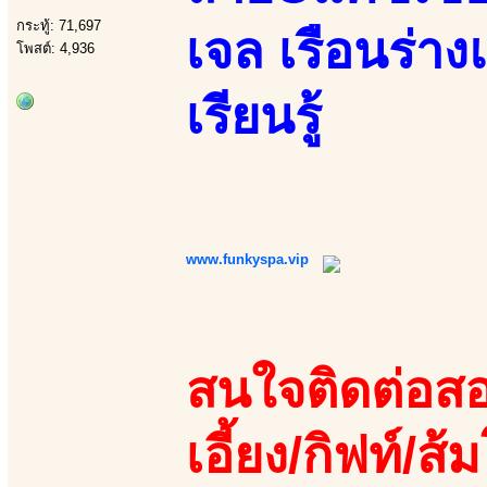
กระทู้: 71,697
เจล เรือนร่าง
โพสต์: 4,936
เรียนรู้
www.funkyspa.vip
สนใจติดต่อสอ
เอี้ยง/กิฟท์/ส้ม