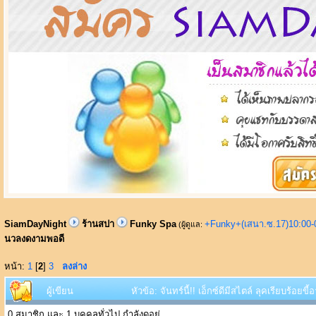
SiamDayNight
ร้านสปา
Funky Spa
+Funky+(เสนา.ซ.17)10:00-
(ผู้ดูแล:
นวลงดงามพอดี
หน้า:
1
[
2
]
3
ลงล่าง
ผู้เขียน
หัวข้อ: จันทร์นี้!! เอ็กซ์ดีมีสไตล์ ลุคเรียบร้อ
0 สมาชิก และ 1 บุคคลทั่วไป กำลังดูอยู่