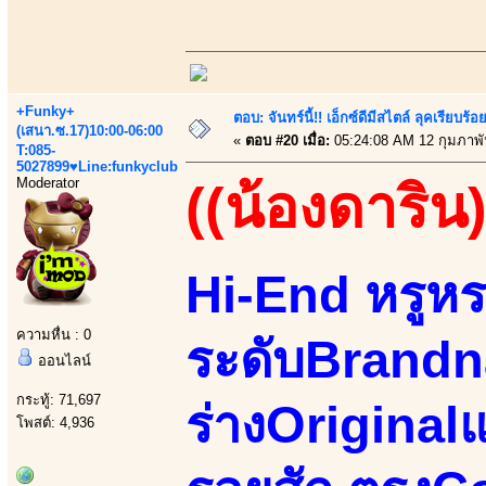
+Funky+
ตอบ: จันทร์นี้!! เอ็กซ์ดีมีสไตล์ ลุคเรียบ
(เสนา.ซ.17)10:00-06:00
«
ตอบ #20 เมื่อ:
05:24:08 AM 12 กุมภาพั
T:085-
5027899♥Line:funkyclub
Moderator
((น้องดาริน)
Hi-End หรูหร
ความหื่น : 0
ระดับBrandn
ออนไลน์
กระทู้: 71,697
ร่างOriginal
โพสต์: 4,936