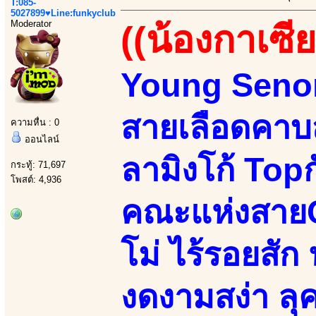
T:085-
5027899♥Line:funkyclub
Moderator
((น้องกาเซีย
Young Senori
สายเลือดคาบส
ความหื่น : 0
ออนไลน์
ลามิงโก้ Top
กระทู้: 71,697
โพสต์: 4,936
คณะแห่งสายC
โม่ ไร้รอยสัก น
งดงามสง่า ลุค