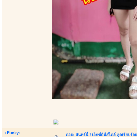
+Funky+
ตอบ: จันทร์นี้!! เอ็กซ์ดีมีสไตล์ ลุคเรียบ