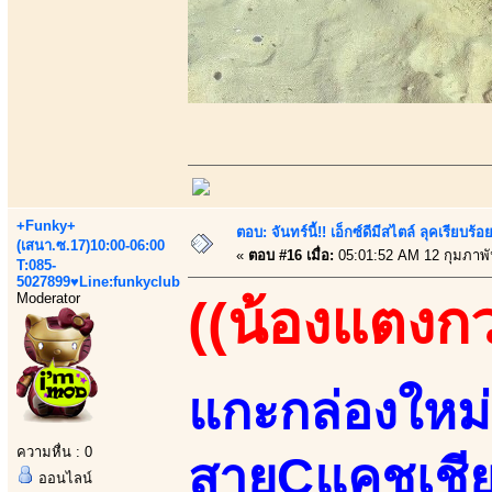
+Funky+
ตอบ: จันทร์นี้!! เอ็กซ์ดีมีสไตล์ ลุคเรียบ
(เสนา.ซ.17)10:00-06:00
«
ตอบ #16 เมื่อ:
05:01:52 AM 12 กุมภาพั
T:085-
5027899♥Line:funkyclub
Moderator
((น้องแตงก
แกะกล่องใหม่ส
ความหื่น : 0
สายCแคชเชีย
ออนไลน์