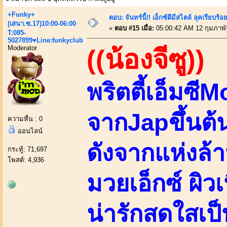
+Funky+
ตอบ: จันทร์นี้!! เอ็กซ์ดีมีสไตล์ ลุคเรียบ
(เสนา.ซ.17)10:00-06:00
«
ตอบ #15 เมื่อ:
05:00:42 AM 12 กุมภาพั
T:085-
5027899♥Line:funkyclub
Moderator
((น้องจีซู))
พริตตี้เอ็มซี
จากJapขึ้นต้น
ความหื่น : 0
ออนไลน์
ดังจากแห่งล
กระทู้: 71,697
โพสต์: 4,936
มวยเอ็กซ์ ผิว
น่ารักสดใสเป็