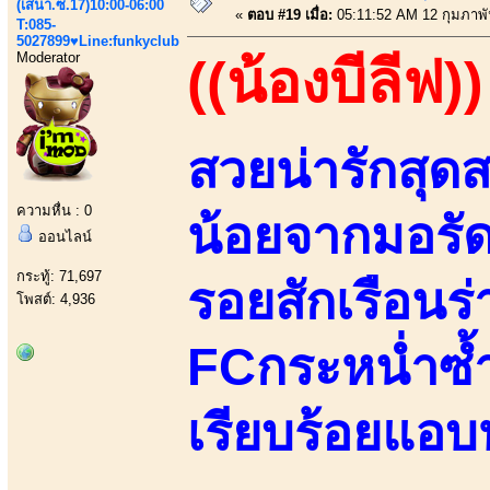
(เสนา.ซ.17)10:00-06:00
«
ตอบ #19 เมื่อ:
05:11:52 AM 12 กุมภาพั
T:085-
5027899♥Line:funkyclub
Moderator
((น้องบีลีฟ))
สวยน่ารักสุ
ความหื่น : 0
น้อยจากมอรัด
ออนไลน์
กระทู้: 71,697
รอยสักเรือนร่
โพสต์: 4,936
FCกระหน่ำซ้ำถ
เรียบร้อยแอบ