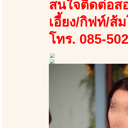
สนใจติดต่อสอ
เอี้ยง/กิฟท์/ส้ม
โทร. 085-50