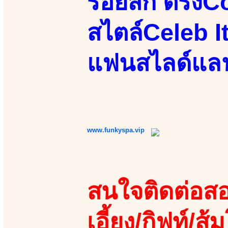
รอยสัก ตรงC
สไตล์Celeb 
แฟนสไลด์แลนด
www.funkyspa.vip
สนใจติดต่อสอ
เอี้ยง/กิฟท์/ส้ม