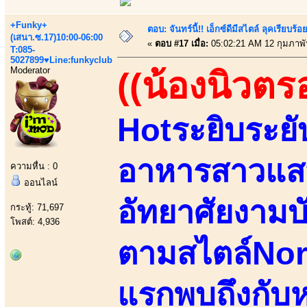
+Funky+
ตอบ: จันทร์นี้!! เอ็กซ์ดีมีสไตล์ ลุคเรียบ
(เสนา.ซ.17)10:00-06:00
«
ตอบ #17 เมื่อ:
05:02:21 AM 12 กุมภาพั
T:085-
5027899♥Line:funkyclub
Moderator
((น้องนิวตร
Hotระยิบระยั
อาหารสาวแสน
ความหื่น : 0
ออนไลน์
อัทยาศัยงามบั
กระทู้: 71,697
โพสต์: 4,936
ตามสไตล์North
แรกพบถึงกับ