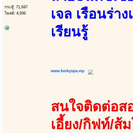
กระทู้: 71,697
เจล เรือนร่าง
โพสต์: 4,936
เรียนรู้
www.funkyspa.vip
สนใจติดต่อสอ
เอี้ยง/กิฟท์/ส้ม