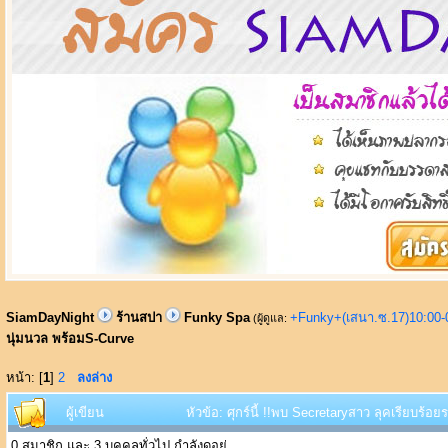
SiamDayNight
ร้านสปา
Funky Spa
+Funky+(เสนา.ซ.17)10:00-
(ผู้ดูแล:
นุ่มนวล พร้อมS-Curve
หน้า: [
1
]
2
ลงล่าง
ผู้เขียน
หัวข้อ: ศุกร์นี้ !!พบ Secretaryสาว ลุคเรียบร้อ
0 สมาชิก และ 3 บุคคลทั่วไป กำลังดูอยู่