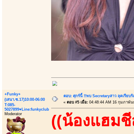
+Funky+
ตอบ: ศุกร์นี้ !!พบ Secretaryสาว ลุคเรียบ
(เสนา.ซ.17)10:00-06:00
«
ตอบ #5 เมื่อ:
04:48:44 AM 16 กุมภาพันธ
T:085-
5027899♥Line:funkyclub
Moderator
((น้องแฮมชี