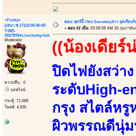
+Funky+
ตอบ: ศุกร์นี้ !!พบ Secretaryสาว ลุคเรียบ
(เสนา.ซ.17)10:00-06:00
«
ตอบ #2 เมื่อ:
03:09:08 AM 16 กุมภาพันธ
T:085-
5027899♥Line:funkyclub
Moderator
((น้องเดียร์น
ปิดไฟยังสว่า
ความหื่น : 0
ระดับHigh-e
ออฟไลน์
กระทู้: 71,668
กรุง สไตล์หร
โพสต์: 4,935
ผิวพรรณดีนุ่ม