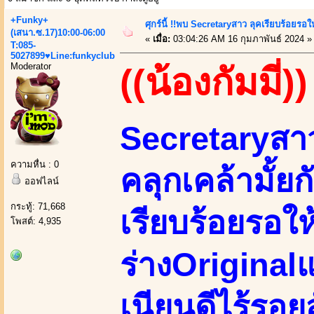
+Funky+
ศุกร์นี้ !!พบ Secretaryสาว ลุคเรียบร้อยรอ
(เสนา.ซ.17)10:00-06:00
«
เมื่อ:
03:04:26 AM 16 กุมภาพันธ์ 2024 »
T:085-
5027899♥Line:funkyclub
Moderator
((น้องกัมมี่))
Secretaryสา
ความหื่น : 0
คลุกเคล้ามั้ยก
ออฟไลน์
กระทู้: 71,668
เรียบร้อยรอให
โพสต์: 4,935
ร่างOriginal
เนียนดีไร้รอ