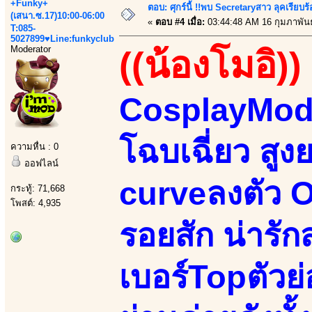
+Funky+
ตอบ: ศุกร์นี้ !!พบ Secretaryสาว ลุคเรียบ
(เสนา.ซ.17)10:00-06:00
«
ตอบ #4 เมื่อ:
03:44:48 AM 16 กุมภาพันธ
T:085-
5027899♥Line:funkyclub
Moderator
((น้องโมอิ))
CosplayMode
โฉบเฉี่ยว สูง
ความหื่น : 0
ออฟไลน์
curveลงตัว Or
กระทู้: 71,668
โพสต์: 4,935
รอยสัก น่ารั
เบอร์Topตัวย