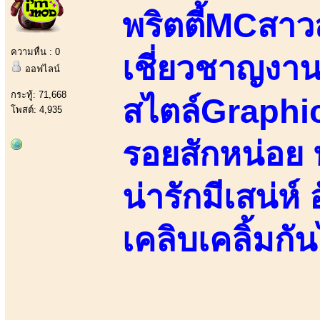
พริตตี้MCสาวสว
ความหื่น : 0
เชี่ยวชาญง
ออฟไลน์
กระทู้: 71,668
สไตล์Graphi
โพสต์: 4,935
รอยสักหน่อย ห
น่ารักมีเสน่ห
เคลิบเคลิ้มกั