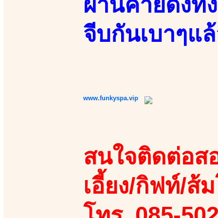
ผ่านค่ายดังทั้
จีบกันเบาๆแล
www.funkyspa.vip
สนใจติดต่อสอ
เอี้ยง/กิฟท์/ส้ม
โทร. 085-50