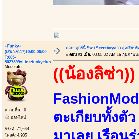
+Funky+
ตอบ: ศุกร์นี้ !!พบ Secretaryสาว ลุคเรียบ
(เสนา.ซ.17)10:00-06:00
«
ตอบ #1 เมื่อ:
03:05:02 AM 16 กุมภาพันธ
T:085-
5027899♥Line:funkyclub
Moderator
((น้องลิซ่า))
FashionMode
ความหื่น : 0
ตะเกียบทั้งต
ออฟไลน์
กระทู้: 71,668
มาเลย เรือนร
โพสต์: 4,935