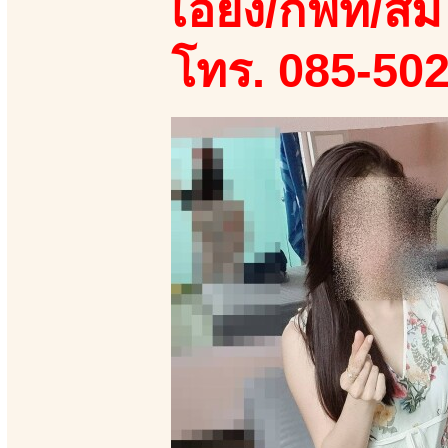
เอี้ยง/กิฟท์/ส้ม
โทร. 085-50