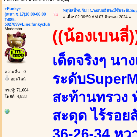
+Funky+
พฤหัสนี้พบกับ!! นางแบบอิสระมีชื่อระดับSu
(เสนา.ซ.17)10:00-06:00
«
เมื่อ:
02:06:59 AM 07 มีนาคม 2024 »
T:085-
5027899♥Line:funkyclub
Moderator
((น้องเบนลี่)
เด็ดจริงๆ นาง
ความหื่น : 0
ระดับSuperMo
ออฟไลน์
กระทู้: 71,604
สะท้านทรวง ทั
โพสต์: 4,933
สะดุด ไร้รอยส
36-26-34 หวาน