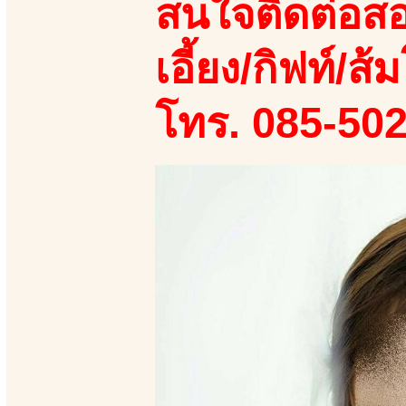
สนใจติดต่อสอ
เอี้ยง/กิฟท์/ส้ม
โทร. 085-50