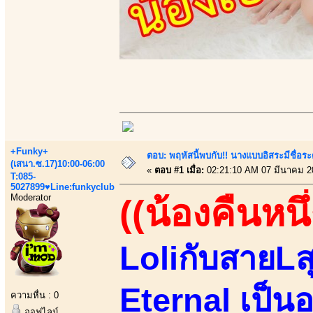
+Funky+
ตอบ: พฤหัสนี้พบกับ!! นางแบบอิสระมีชื่อร
(เสนา.ซ.17)10:00-06:00
«
ตอบ #1 เมื่อ:
02:21:10 AM 07 มีนาคม 2
T:085-
5027899♥Line:funkyclub
Moderator
((น้องคืนหนึ่
LoliกับสายLส
Eternal เป็น
ความหื่น : 0
ออฟไลน์