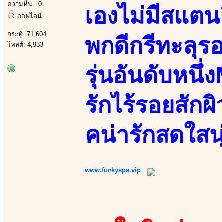
ความหื่น : 0
เองไม่มีสแตนอ
ออฟไลน์
กระทู้: 71,604
พกดีกรีทะลุร
โพสต์: 4,933
รุ่นอันดับหนึ
รักไร้รอยสักผ
คน่ารักสดใสน
www.funkyspa.vip