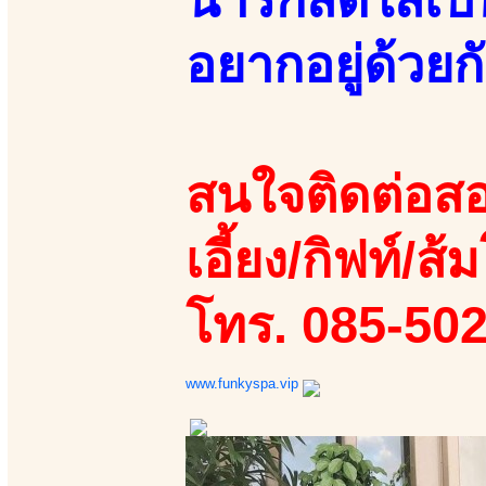
อยากอยู่ด้วยกั
สนใจติดต่อสอ
เอี้ยง/กิฟท์/ส้ม
โทร. 085-50
www.funkyspa.vip