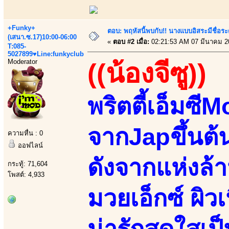
+Funky+
ตอบ: พฤหัสนี้พบกับ!! นางแบบอิสระมีชื่อร
(เสนา.ซ.17)10:00-06:00
«
ตอบ #2 เมื่อ:
02:21:53 AM 07 มีนาคม 2
T:085-
5027899♥Line:funkyclub
Moderator
((น้องจีซู))
พริตตี้เอ็มซี
จากJapขึ้นต้น
ความหื่น : 0
ออฟไลน์
ดังจากแห่งล
กระทู้: 71,604
โพสต์: 4,933
มวยเอ็กซ์ ผิว
น่ารักสดใสเป็