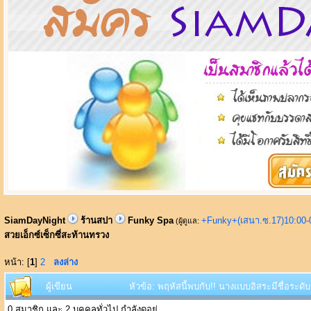
SiamDayNight
ร้านสปา
Funky Spa
+Funky+(เสนา.ซ.17)10:00-
(ผู้ดูแล:
สวยเอ็กซ์เซ็กซี่สะท้านทรวง
หน้า: [
1
]
2
ลงล่าง
ผู้เขียน
หัวข้อ: พฤหัสนี้พบกับ!! นางแบบอิสระมีชื่อระดั
0 สมาชิก และ 2 บุคคลทั่วไป กำลังดูอยู่