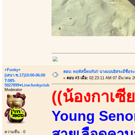
+Funky+
ตอบ: พฤหัสนี้พบกับ!! นางแบบอิสระมีชื่อร
(เสนา.ซ.17)10:00-06:00
«
ตอบ #3 เมื่อ:
02:23:11 AM 07 มีนาคม 2
T:085-
5027899♥Line:funkyclub
Moderator
((น้องกาเซีย
Young Senori
สายเลือดคาบส
ความหื่น : 0