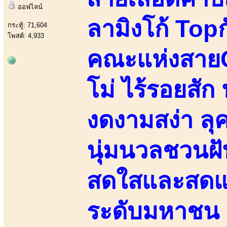
ออฟไลน์
ลามิงโก้ Top
กระทู้: 71,604
โพสต์: 4,933
คณะแห่งสายC
โม่ ไร้รอยสัก น
งดงามสง่า ลุค
นุ่มนวลชวนฝั
สดใสและสดแน
ระดับมหาชน 