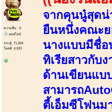
จากคุนนู๋สุด
ยืนหนึ่งคณะ
ความหื่น : 0
ออฟไลน์
นางแบบมีชื่อป
กระทู้: 71,604
โพสต์: 4,933
ทิเรียสาวกับ
ด้านเขียนแบ
สามารถAutoC
ตี้เอ็มซีโฟน