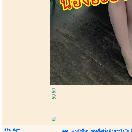
+Funky+
ตอบ: พฤหัสนี้พบ ลูกครึ่งฝรั่ง ผิวขาวโอโม่เ