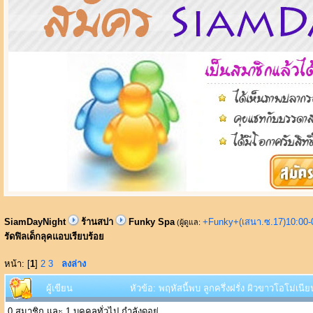
SiamDayNight
ร้านสปา
Funky Spa
+Funky+(เสนา.ซ.17)10:00-
(ผู้ดูแล:
รัดฟิลเด็กลุคแอบเรียบร้อย
หน้า: [
1
]
2
3
ลงล่าง
ผู้เขียน
หัวข้อ: พฤหัสนี้พบ ลูกครึ่งฝรั่ง ผิวขาวโอโม่เนี
0 สมาชิก และ 1 บุคคลทั่วไป กำลังดูอยู่