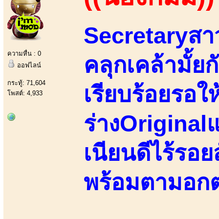
Secretaryสา
ความหื่น : 0
คลุกเคล้ามั้ยก
ออฟไลน์
กระทู้: 71,604
เรียบร้อยรอให
โพสต์: 4,933
ร่างOriginal
เนียนดีไร้รอ
พร้อมตามอกต