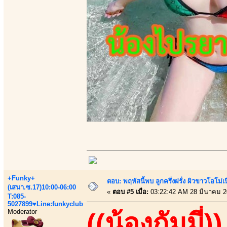
+Funky+
ตอบ: พฤหัสนี้พบ ลูกครึ่งฝรั่ง ผิวขาวโอโม่เ
(เสนา.ซ.17)10:00-06:00
«
ตอบ #5 เมื่อ:
03:22:42 AM 28 มีนาคม 2
T:085-
5027899♥Line:funkyclub
Moderator
((น้องกัมมี่))