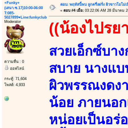
+Funky+
ตอบ: พฤหัสนี้พบ ลูกครึ่งฝรั่ง ผิวขาวโอโม่เ
(เสนา.ซ.17)10:00-06:00
«
ตอบ #4 เมื่อ:
03:22:06 AM 28 มีนาคม 2
T:085-
5027899♥Line:funkyclub
Moderator
((น้องไปรยา
สวยเอ็กซ์บางก
ความหื่น : 0
สบาย นางแบบ
ออฟไลน์
กระทู้: 71,604
ผิวพรรณงดงาม
โพสต์: 4,933
น้อย ภายนอก
หน่อยเป็นอร่