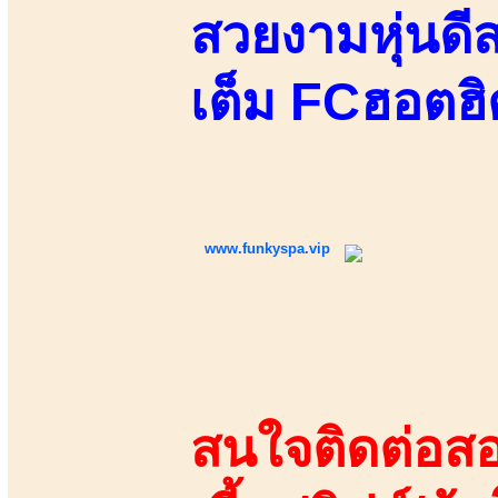
สวยงามหุ่นดีส
เต็ม FCฮอตฮ
www.funkyspa.vip
สนใจติดต่อสอ