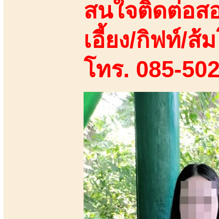
สนใจติดต่อสอ
เอี้ยง/กิฟท์/ส้ม
โทร. 085-50