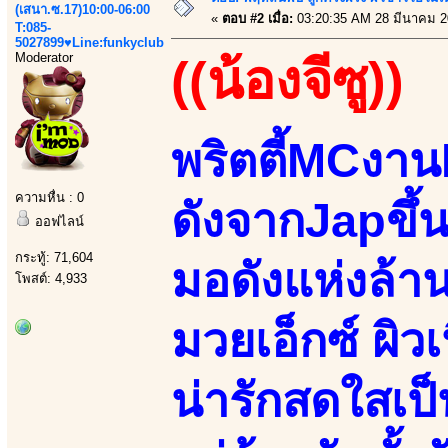
(เสนา.ซ.17)10:00-06:00
«
ตอบ #2 เมื่อ:
03:20:35 AM 28 มีนาคม 2
T:085-
5027899♥Line:funkyclub
Moderator
((น้องจีซู))
พริตตี้MCงาน
ความหื่น : 0
ดังจากJapขึ้น
ออฟไลน์
กระทู้: 71,604
มอดังแห่งล้
โพสต์: 4,933
มวยเอ็กซ์ ผิว
น่ารักสดใสเป