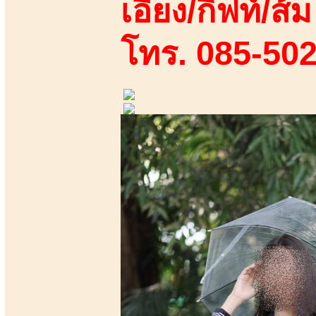
เอี้ยง/กิฟท์/ส้ม
โทร. 085-50