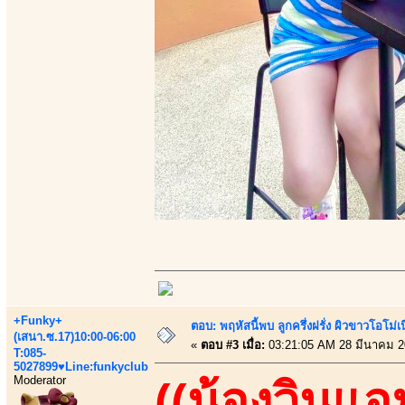
+Funky+
ตอบ: พฤหัสนี้พบ ลูกครึ่งฝรั่ง ผิวขาวโอโม่เ
(เสนา.ซ.17)10:00-06:00
«
ตอบ #3 เมื่อ:
03:21:05 AM 28 มีนาคม 2
T:085-
5027899♥Line:funkyclub
Moderator
((น้องวินแอ