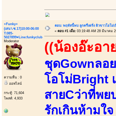
+Funky+
ตอบ: พฤหัสนี้พบ ลูกครึ่งฝรั่ง ผิวขาวโอโม่เ
(เสนา.ซ.17)10:00-06:00
«
ตอบ #1 เมื่อ:
03:19:48 AM 28 มีนาคม 2
T:085-
5027899♥Line:funkyclub
Moderator
((น้องอ๊ะอาย
ชุดGownลอยมา
โอโม่Bright 
ความหื่น : 0
ออฟไลน์
สายCว่าที่พย
กระทู้: 71,604
โพสต์: 4,933
รักเกินห้ามใจ