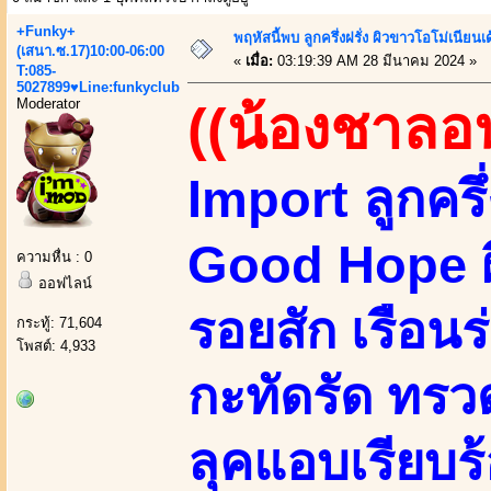
+Funky+
พฤหัสนี้พบ ลูกครึ่งฝรั่ง ผิวขาวโอโม่เนียนเ
(เสนา.ซ.17)10:00-06:00
«
เมื่อ:
03:19:39 AM 28 มีนาคม 2024 »
T:085-
5027899♥Line:funkyclub
Moderator
((น้องชาลอ
Import ลูกคร
Good Hope ผิ
ความหื่น : 0
ออฟไลน์
รอยสัก เรือนร
กระทู้: 71,604
โพสต์: 4,933
กะทัดรัด ทรว
ลุคแอบเรียบ