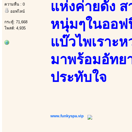
แห่งค่ายดัง 
ความหื่น : 0
ออฟไลน์
หนุ่มๆในออฟฟ
กระทู้: 71,668
โพสต์: 4,935
แบ๊วไพเราะห
มาพร้อมอัทย
ประทับใจ
www.funkyspa.vip