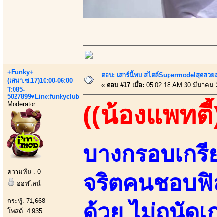
+Funky+
ตอบ: เสาร์นี้พบ สไตล์Supermodelสุดสวยส
(เสนา.ซ.17)10:00-06:00
«
ตอบ #17 เมื่อ:
05:02:18 AM 30 มีนาคม 
T:085-
5027899♥Line:funkyclub
Moderator
((น้องแพทตี้
บางกรอบเกรีย
ความหื่น : 0
จริตคนชอบฟิล
ออฟไลน์
กระทู้: 71,668
ด้วย ไม่ถนัด
โพสต์: 4,935