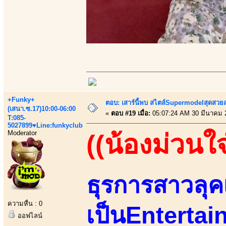
+Funky+
ตอบ: เสาร์นี้พบ สไตล์Supermodelสุดสวยส
(เสนา.ซ.17)10:00-06:00
«
ตอบ #19 เมื่อ:
05:07:24 AM 30 มีนาคม 
T:085-
5027899♥Line:funkyclub
Moderator
((น้องม่วนใจ
ธุรการสาวลุคเ
ความหื่น : 0
เป็นEntertain
ออฟไลน์