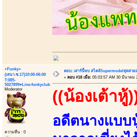
+Funky+
ตอบ: เสาร์นี้พบ สไตล์Supermodelสุดสวยส
(เสนา.ซ.17)10:00-06:00
«
ตอบ #18 เมื่อ:
05:03:57 AM 30 มีนาคม 
T:085-
5027899♥Line:funkyclub
Moderator
((น้องเต้าหู้)
อดีตนางแบบนู
ความหื่น : 0