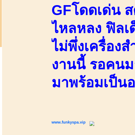
GFโดดเด่น 
ไหลหลง ฟิลเ
ไม่พึ่งเครื่องส
งานนี้ รอคนมา
มาพร้อมเป็น
www.funkyspa.vip