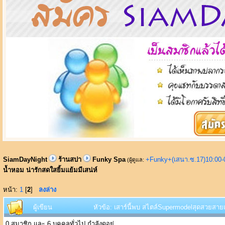
SiamDayNight
ร้านสปา
Funky Spa
+Funky+(เสนา.ซ.17)10:00-
(ผู้ดูแล:
น้ำหอม น่ารักสดใสยิ้มแย้มมีเสน่ห์
หน้า:
1
[
2
]
ลงล่าง
ผู้เขียน
หัวข้อ: เสาร์นี้พบ สไตล์Supermodelสุดสวยสายเ
0 สมาชิก และ 6 บุคคลทั่วไป กำลังดูอยู่