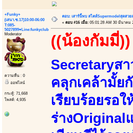
+Funky+
ตอบ: เสาร์นี้พบ สไตล์Supermodelสุดสวยส
(เสนา.ซ.17)10:00-06:00
«
ตอบ #16 เมื่อ:
05:01:28 AM 30 มีนาคม 
T:085-
5027899♥Line:funkyclub
Moderator
((น้องกัมมี่))
Secretaryสา
ความหื่น : 0
คลุกเคล้ามั้ยก
ออฟไลน์
กระทู้: 71,668
เรียบร้อยรอให
โพสต์: 4,935
ร่างOriginal