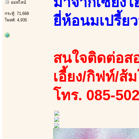
มาจากเซี่ยงไ
ออฟไลน์
กระทู้: 71,668
ยี่ห้อนมเปรี้ยว
โพสต์: 4,935
สนใจติดต่อสอ
เอี้ยง/กิฟท์/ส้ม
โทร. 085-50