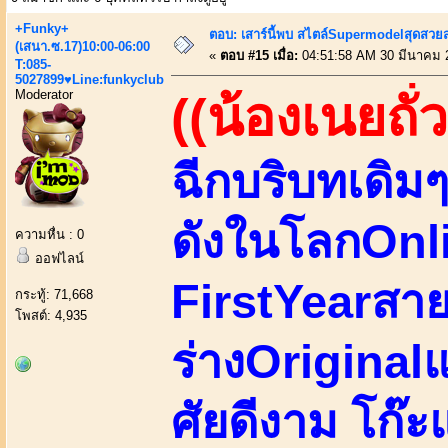
+Funky+
ตอบ: เสาร์นี้พบ สไตล์Supermodelสุดสวยส
(เสนา.ซ.17)10:00-06:00
«
ตอบ #15 เมื่อ:
04:51:58 AM 30 มีนาคม 
T:085-
5027899♥Line:funkyclub
Moderator
((น้องเนยถั่ว
ฉีกบริบทเดิม
ดังในโลกOnli
ความหื่น : 0
ออฟไลน์
FirstYearสาย
กระทู้: 71,668
โพสต์: 4,935
ร่างOriginalแ
ศัยดีงาม โก๊