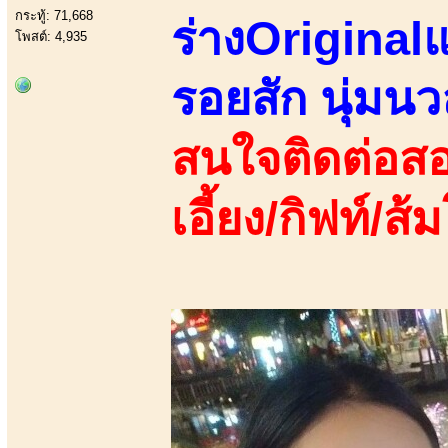
กระทู้: 71,668
ร่างOriginalแ
โพสต์: 4,935
รอยสัก นุ่มนว
สนใจติดต่อสอ
เอี้ยง/กิฟท์/ส้ม