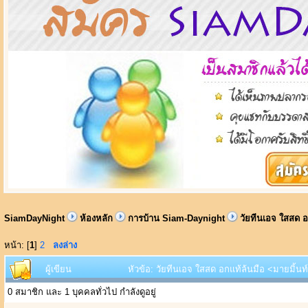
SiamDayNight
ห้องหลัก
การบ้าน Siam-Daynight
วัยทีนเอจ ใสสด 
หน้า: [
1
]
2
ลงล่าง
ผู้เขียน
หัวข้อ: วัยทีนเอจ ใสสด อกแท้ล้นมือ <มายมิ้นท
0 สมาชิก และ 1 บุคคลทั่วไป กำลังดูอยู่