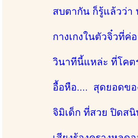
สบตากัน ก็รู้แล้วว่า
กางเกงในตัวจิ๋วที่ค
วินาทีนี้แหล่ะ ที่โคต
อื้อหือ.... สุดยอดขอ
จิมิเด็ก ที่สวย ปิดส
เสียงร้องครางหลุ