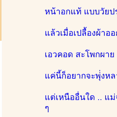
หน้าอกแท้ แบบวัย
แล้วเมื่อเปลื้องผ้าอ
เอวคอด สะโพกผาย รั
แค่นี้ก็อยากจะพุ่่งห
แต่เหนืออื่นใด .. แม
ๆ