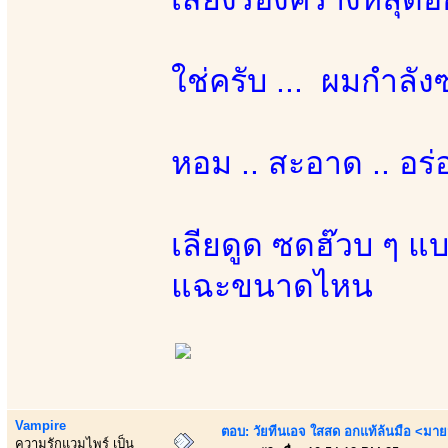
ใช่ครับ ... ผมกำลังซด
หอม .. สะอาด .. อร่
เลียดูด ซดฮ๊วบ ๆ 
แฉะขนาดไหน
Vampire
ตอบ: วัยทีนเอจ ใสสด อกแท้ล้นมือ <มาย
ความรักแวมไพร์ เป็น