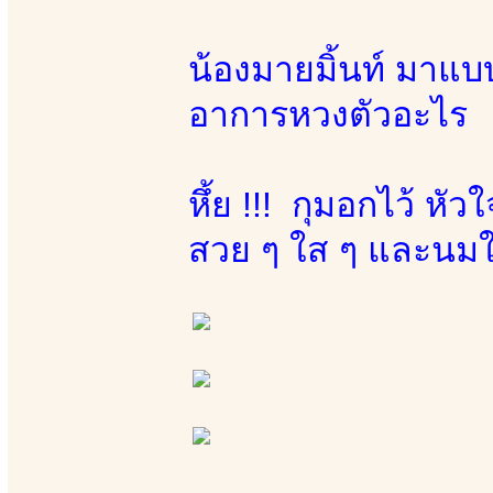
น้องมายมิ้นท์ มาแบบ
อาการหวงตัวอะไร
หึ้ย !!! กุมอกไว้ หั
สวย ๆ ใส ๆ และนมใหญ