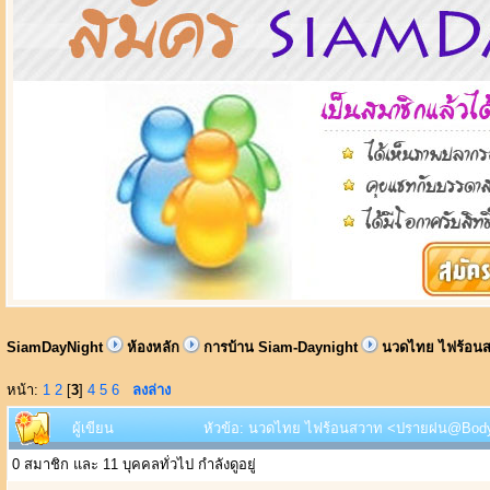
SiamDayNight
ห้องหลัก
การบ้าน Siam-Daynight
นวดไทย ไฟร้อนส
หน้า:
1
2
[
3
]
4
5
6
ลงล่าง
ผู้เขียน
หัวข้อ: นวดไทย ไฟร้อนสวาท <ปรายฝน@Body He
0 สมาชิก และ 11 บุคคลทั่วไป กำลังดูอยู่