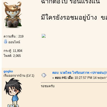
ฉากต่อไป ร้อนแรงแน่
มีใครยังรอชมอยู่บ้าง ข
ความหื่น : 219
ออนไลน์
กระทู้: 11,804
โพสต์: 2,065
gogko
ตอบ: นวดไทย ไฟร้อนสวาท <ปรายฝน@Bo
เริ่มออกจากบ้าน (LV.1)
«
ตอบ #41 เมื่อ:
10:27:57 PM 14 พฤษภา
รอชมครับ