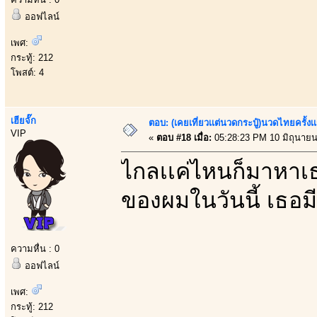
ออฟไลน์
เพศ:
กระทู้: 212
โพสต์: 4
เฮียจั๊ก
ตอบ: (เคยเที่ยวเเต่นวดกระปู๋)นวดไทยครั้งเ
VIP
«
ตอบ #18 เมื่อ:
05:28:23 PM 10 มิถุนายน
ไกลเเค่ไหนก็มาหาเ
ของผมในวันนี้ เธอ
ความหื่น : 0
ออฟไลน์
เพศ:
กระทู้: 212