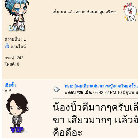
เห็น นม แล้ว อยาก ช้อนมาดูด จริงๆๆ
ความหื่น : 1
ออนไลน์
กระทู้: 247
โพสต์: 0
เฮียจั๊ก
ตอบ: (เคยเที่ยวเเต่นวดกระปู๋)นวดไทยครั้งเ
VIP
«
ตอบ #26 เมื่อ:
05:42:22 PM 10 มิถุนายน
น้องบิ้วดีมากๆครับเลี
ขา เสียวมากๆ เเล้วจ
คือดีอะ