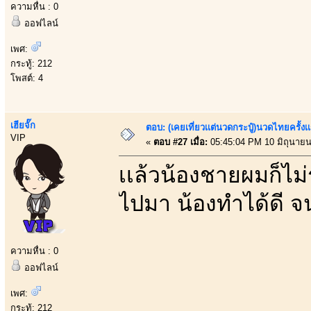
ความหื่น : 0
ออฟไลน์
เพศ:
กระทู้: 212
โพสต์: 4
เฮียจั๊ก
ตอบ: (เคยเที่ยวเเต่นวดกระปู๋)นวดไทยครั้งเ
VIP
«
ตอบ #27 เมื่อ:
05:45:04 PM 10 มิถุนายน
เเล้วน้องชายผมก็ไม่ร
ไปมา น้องทำได้ดี จน
ความหื่น : 0
ออฟไลน์
เพศ:
กระทู้: 212