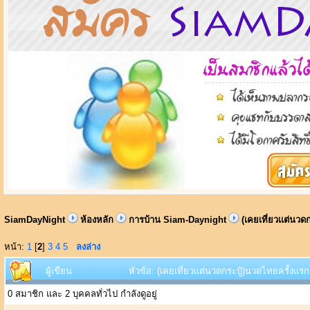
SiamDayNight
ห้องหลัก
การบ้าน Siam-Daynight
(เคยเที่ยวเเต่นวด
หน้า:
1
[
2
]
3
4
5
ลงล่าง
ผู้เขียน
หัวข้อ: (เคยเที่ยวเเต่นวดกระปู๋)นวดไทยครั้งเเร
0 สมาชิก และ 2 บุคคลทั่วไป กำลังดูอยู่