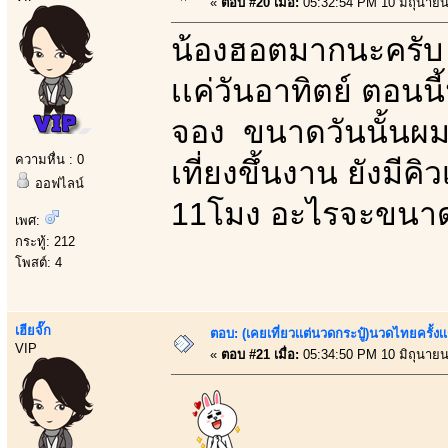
«
ตอบ #20 เมื่อ:
05:32:54 PM 10 มิถุนายน
น้องฮอตมากนะครับ ว
เเค่วันอาทิตย์ ตอนนี
จอง ขนาดวันนั้นผมว
ความหื่น : 0
เที่ยงขึ้นงาน ยังมีค
ออฟไลน์
11โมง อะไรจะขนาด
เพศ:
กระทู้: 212
โพสต์: 4
เฮียจั๊ก
ตอบ: (เคยเที่ยวเเต่นวดกระปู๋)นวดไทยครั้งเ
VIP
«
ตอบ #21 เมื่อ:
05:34:50 PM 10 มิถุนายน