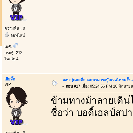
ความหื่น : 0
ออฟไลน์
เพศ:
กระทู้: 212
โพสต์: 4
เฮียจั๊ก
ตอบ: (เคยเที่ยวเเต่นวดกระปู๋)นวดไทยครั้งเ
VIP
«
ตอบ #17 เมื่อ:
05:24:56 PM 10 มิถุนายน
ข้ามทางม้าลายเดินไป
ชื่อว่า บอดี้เฮลป์สป
ความหื่น : 0