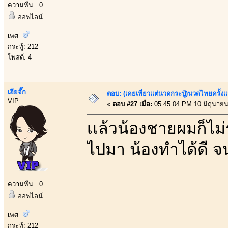
ความหื่น : 0
ออฟไลน์
เพศ:
กระทู้: 212
โพสต์: 4
เฮียจั๊ก
ตอบ: (เคยเที่ยวเเต่นวดกระปู๋)นวดไทยครั้งเ
VIP
«
ตอบ #27 เมื่อ:
05:45:04 PM 10 มิถุนายน
เเล้วน้องชายผมก็ไม่ร
ไปมา น้องทำได้ดี จน
ความหื่น : 0
ออฟไลน์
เพศ:
กระทู้: 212