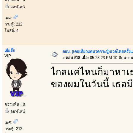
ออฟไลน์
เพศ:
กระทู้: 212
โพสต์: 4
เฮียจั๊ก
ตอบ: (เคยเที่ยวเเต่นวดกระปู๋)นวดไทยครั้งเ
VIP
«
ตอบ #18 เมื่อ:
05:28:23 PM 10 มิถุนายน
ไกลเเค่ไหนก็มาหาเ
ของผมในวันนี้ เธอ
ความหื่น : 0
ออฟไลน์
เพศ:
กระทู้: 212