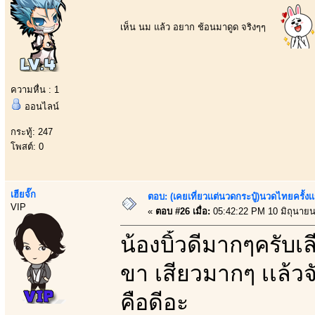
เห็น นม แล้ว อยาก ช้อนมาดูด จริงๆๆ
ความหื่น : 1
ออนไลน์
กระทู้: 247
โพสต์: 0
เฮียจั๊ก
ตอบ: (เคยเที่ยวเเต่นวดกระปู๋)นวดไทยครั้งเ
VIP
«
ตอบ #26 เมื่อ:
05:42:22 PM 10 มิถุนายน
น้องบิ้วดีมากๆครับเลี
ขา เสียวมากๆ เเล้วจ
คือดีอะ