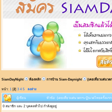
SiamDayNight
ห้องหลัก
การบ้าน Siam-Daynight
(เคยเที่ยวเเต่นวด
หน้า:
1
[
2
]
3
4
5
ลงล่าง
ผู้เขียน
หัวข้อ: (เคยเที่ยวเเต่นวดกระปู๋)นวดไทยครั้งเเร
0 สมาชิก และ 2 บุคคลทั่วไป กำลังดูอยู่