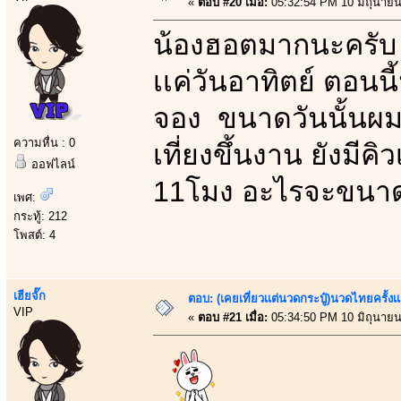
«
ตอบ #20 เมื่อ:
05:32:54 PM 10 มิถุนายน
น้องฮอตมากนะครับ ว
เเค่วันอาทิตย์ ตอนนี
จอง ขนาดวันนั้นผมว
ความหื่น : 0
เที่ยงขึ้นงาน ยังมีค
ออฟไลน์
11โมง อะไรจะขนาด
เพศ:
กระทู้: 212
โพสต์: 4
เฮียจั๊ก
ตอบ: (เคยเที่ยวเเต่นวดกระปู๋)นวดไทยครั้งเ
VIP
«
ตอบ #21 เมื่อ:
05:34:50 PM 10 มิถุนายน