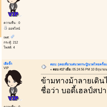
ความหื่น : 0
ออฟไลน์
เพศ:
กระทู้: 212
โพสต์: 4
เฮียจั๊ก
ตอบ: (เคยเที่ยวเเต่นวดกระปู๋)นวดไทยครั้งเ
VIP
«
ตอบ #17 เมื่อ:
05:24:56 PM 10 มิถุนายน
ข้ามทางม้าลายเดินไป
ชื่อว่า บอดี้เฮลป์สป
ความหื่น : 0