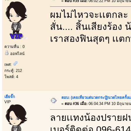
«
ตอบ #35 เมื่อ:
06:02:22 PM 10 มิถุนายน
ผมไม่ไหวจะเเตกละ น
สั่น.... สิ้นเสียงร้
เราสองฟินสุดๆ เเตกพ
ความหื่น : 0
ออฟไลน์
เพศ:
กระทู้: 212
โพสต์: 4
เฮียจั๊ก
ตอบ: (เคยเที่ยวเเต่นวดกระปู๋)นวดไทยครั้งเ
VIP
«
ตอบ #36 เมื่อ:
06:04:34 PM 10 มิถุนายน
ลายเเทงน้องปรายฝ
เบอร์ติดต่อ 096-61