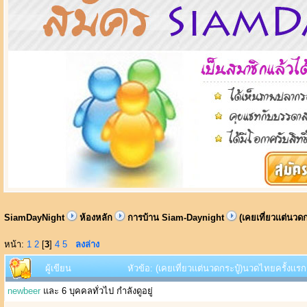
SiamDayNight
ห้องหลัก
การบ้าน Siam-Daynight
(เคยเที่ยวเเต่นวด
หน้า:
1
2
[
3
]
4
5
ลงล่าง
ผู้เขียน
หัวข้อ: (เคยเที่ยวเเต่นวดกระปู๋)นวดไทยครั้งเเร
newbeer
และ 6 บุคคลทั่วไป กำลังดูอยู่