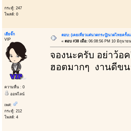
กระทู้: 247
โพสต์: 0
เฮียจั๊ก
ตอบ: (เคยเที่ยวเเต่นวดกระปู๋)นวดไทยครั้งเ
VIP
«
ตอบ #38 เมื่อ:
06:08:56 PM 10 มิถุนายน
จองนะครับ อย่าว้อคอ
ฮอตมากๆ งานดีขนา
ความหื่น : 0
ออฟไลน์
เพศ:
กระทู้: 212
โพสต์: 4