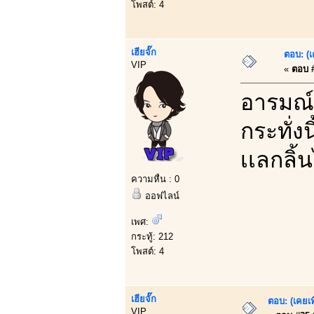
โพสต์: 4
เฮียจั๊ก
ตอบ: (เ
VIP
«
ตอบ #
อารมณ์ 
กระทั่ง
เเลกลิ้
ความหื่น : 0
ออฟไลน์
เพศ:
กระทู้: 212
โพสต์: 4
เฮียจั๊ก
ตอบ: (เคยเท
VIP