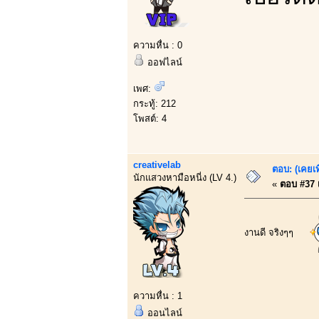
ความหื่น : 0
ออฟไลน์
เพศ:
กระทู้: 212
โพสต์: 4
creativelab
ตอบ: (เคยเท
นักแสวงหามือหนี่ง (LV 4.)
«
ตอบ #37 เ
งานดี จริงๆๆ
ความหื่น : 1
ออนไลน์