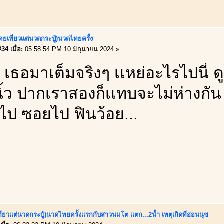
คยเที่ยวเเต่นวดกระปู๋)นวดไทยครั้ง
34 เมื่อ:
05:58:54 PM 10 มิถุนายน 2024 »
เธอมาเต็มจริงๆ เเหย่อะไรไปนี่ ด
นิ้ว ปากเราสองก็เเทบจะไม่ห่างกัน
นไป ซอยไป ฟินว้อย...
ี่ยวเเต่นวดกระปู๋)นวดไทยครั้งเเรกกับสาวนมโต เเตก...2น้ำ เหตุเกิดที่อ่อนนุช