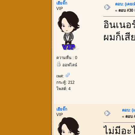
เฮียจั๊ก
ตอบ: (เคยเท
VIP
«
ตอบ #30 เ
อินเนอ
ผมก็เสี
ความหื่น : 0
ออฟไลน์
เพศ:
กระทู้: 212
โพสต์: 4
เฮียจั๊ก
ตอบ: (เ
VIP
«
ตอบ #
ไม่มีอะ