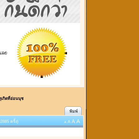
เกิดที่อ่อนนุช
พิมพ์
A
A
2885 ครั้ง)
A
A