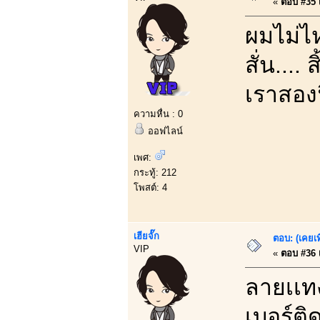
«
ตอบ #35 เ
ผมไม่ไห
สั่น...
เราสองฟ
ความหื่น : 0
ออฟไลน์
เพศ:
กระทู้: 212
โพสต์: 4
เฮียจั๊ก
ตอบ: (เคยเท
VIP
«
ตอบ #36 เ
ลายเเท
เบอร์ติ