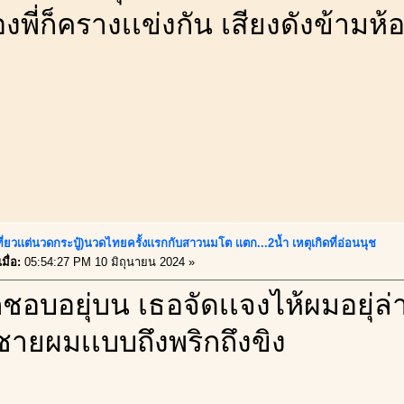
องพี่ก็ครางเเข่งกัน เสียงดังข้ามห้
ี่ยวเเต่นวดกระปู๋)นวดไทยครั้งเเรกกับสาวนมโต เเตก...2น้ำ เหตุเกิดที่อ่อนนุช
มื่อ:
05:54:27 PM 10 มิถุนายน 2024 »
อบอยุ่บน เธอจัดเเจงไห้ผมอยุ่ล่า
ชายผมเเบบถึงพริกถึงขิง