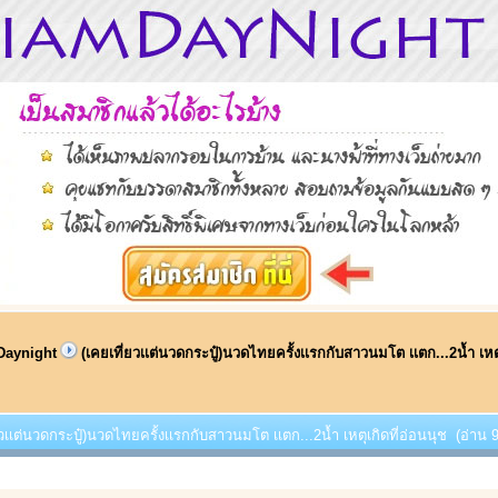
Daynight
(เคยเที่ยวเเต่นวดกระปู๋)นวดไทยครั้งเเรกกับสาวนมโต เเตก...2น้ำ เหตุ
ยวเเต่นวดกระปู๋)นวดไทยครั้งเเรกกับสาวนมโต เเตก...2น้ำ เหตุเกิดที่อ่อนนุช (อ่าน 9