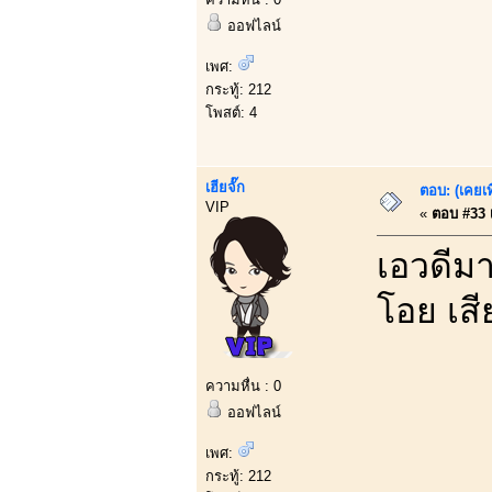
ออฟไลน์
เพศ:
กระทู้: 212
โพสต์: 4
เฮียจั๊ก
ตอบ: (เคยเท
VIP
«
ตอบ #33 เ
เอวดีมา
โอย เสี
ความหื่น : 0
ออฟไลน์
เพศ:
กระทู้: 212