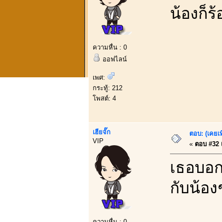
น้องก็ร้
ความหื่น : 0
ออฟไลน์
เพศ:
กระทู้: 212
โพสต์: 4
เฮียจั๊ก
ตอบ: (เคยเท
VIP
«
ตอบ #32 เ
เธอบอกช
กับน้อง
ความหื่น : 0