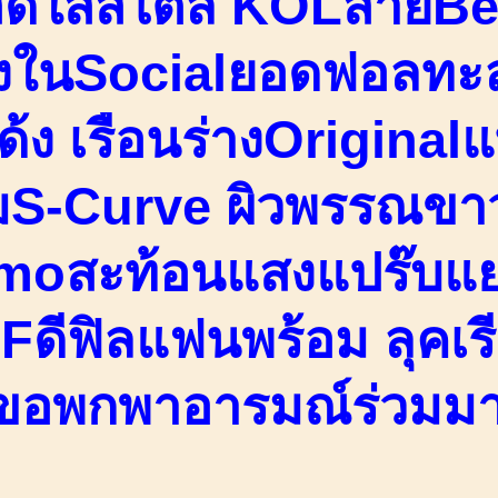
ดใสสไตล์ KOLสายBea
งในSocialยอดฟอลทะลุ 
ด้ง เรือนร่างOriginal
มS-Curve ผิวพรรณขา
moสะท้อนแสงแปร๊บแย
GFดีฟิลแฟนพร้อม ลุคเ
 ขอพกพาอารมณ์ร่วมม