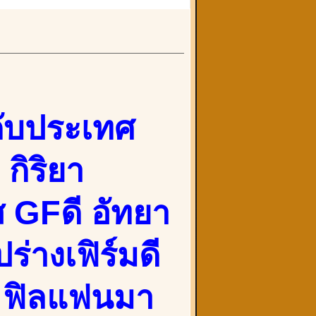
ับประเทศ
กิริยา
 GFดี อัทยา
ร่างเฟิร์มดี
ก ฟิลแฟนมา