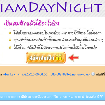
+Funky+(เสนา.ซ.17)10:00-06:00 T:085-5027899♥Line:funkyclub
พฤหัสน
ูแล:
)
ี้พบ สาวงามจากเวทีประกวดระดับประเทศ กิริยามารยาทนางงาม น่ารักสดใส GFดี (อ