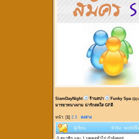
SiamDayNight
ร้านสปา
Funky Spa
(ผู้ด
มารยาทนางงาม น่ารักสดใส GFดี
หน้า: [
1
]
2
3
ลงล่าง
ผู้เขียน
หัวข้อ: พฤหัสน
0 สมาชิก และ 1 บุคคลทั่วไป กำลังดูอยู่