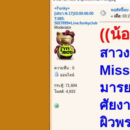
+Funky+
พฤหัสนี้พบ
(เสนา.ซ.17)10:00-06:00
«
เมื่อ:
03:2
T:085-
5027899♥Line:funkyclub
Moderator
((น้
สาวง
Miss 
ความหื่น : 0
ออนไลน์
มารย
กระทู้: 71,604
โพสต์: 4,933
ศัยงา
ผิวพ