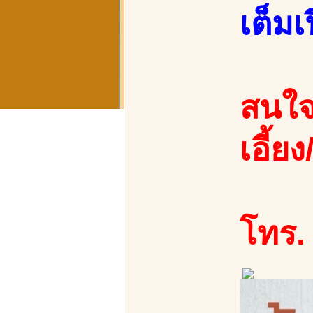
เต็มเ
สนใจ
เอี้ยง
โทร.