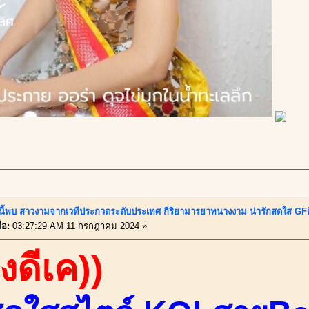
นี้พบ สาวงามจากเวทีประกวดระดับประเทศ กิริยามารยาทนางงาม น่ารักสดใส GFด
่อ:
03:27:29 AM 11 กรกฎาคม 2024 »
องดีเค))