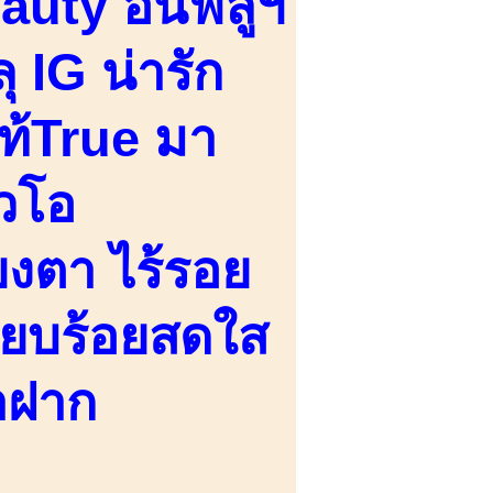
uty อินฟลูฯ
IG น่ารัก
แท้True มา
วโอ
งตา ไร้รอย
รียบร้อยสดใส
าฝาก