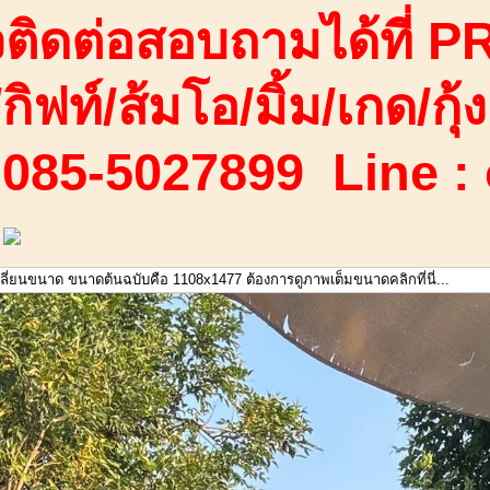
ติดต่อสอบถามได้ที่ PR
/กิฟท์/ส้มโอ/มิ้ม/เกด/กุ้ง
 085-5027899 Line :
เปลี่ยนขนาด ขนาดต้นฉบับคือ 1108x1477 ต้องการดูภาพเต็มขนาดคลิกที่นี่...