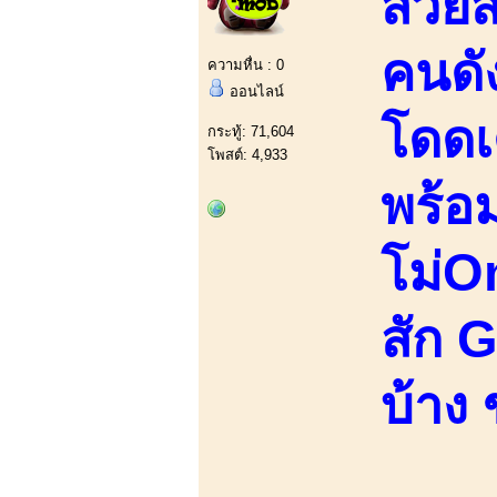
สวยส
คนดั
ความหื่น : 0
ออนไลน์
โดดเ
กระทู้: 71,604
โพสต์: 4,933
พร้อ
โม่O
สัก 
บ้าง