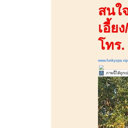
สนใจ
เอี้ยง
โทร.
www.funkyspa.vip
ภาพนี้ได้ถูก