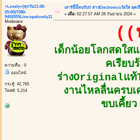
+Lovely+(ทุกวัน11:00-
เสาร์นี้นี้พบกับ!! สาวElectronicsวัยใส ลุ
05:00)T080-
«
เมื่อ:
02:27:57 AM 28 กันยายน 2024 »
9492055Line:spalovely123
Moderator
((
เด็กน้อยโลกสดใส
คเรียบร
ความหื่น : 0
ออนไลน์
ร่างOriginalแท้
กระทู้: 42,765
งานไหลลื่นครบเค
โพสต์: 5,214
ขบเคี้ย