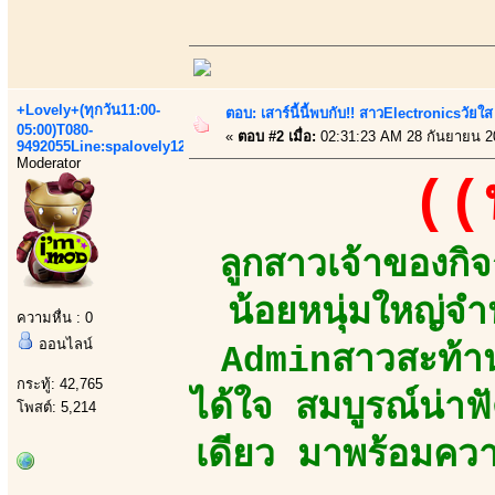
+Lovely+(ทุกวัน11:00-
ตอบ: เสาร์นี้นี้พบกับ!! สาวElectronicsวัย
05:00)T080-
«
ตอบ #2 เมื่อ:
02:31:23 AM 28 กันยายน 2
9492055Line:spalovely123
Moderator
((
ลูกสาวเจ้าของกิ
น้อยหนุ่มใหญ่
ความหื่น : 0
ออนไลน์
Adminสาวสะท้าน
กระทู้: 42,765
ได้ใจ สมบูรณ์น่า
โพสต์: 5,214
เดียว มาพร้อมความ