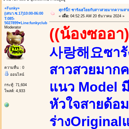
+Funky+
ศุกร์นี้!! ซารังเฮโยยกับสาวสวยมากความส
(เสนา.ซ.17)10:00-06:00
«
เมื่อ:
04:52:25 AM 20 ธันวาคม 2024 »
T:085-
5027899♥Line:funkyclub
Moderator
((น้องซออา)
사랑해요ซารัง
สาวสวยมากค
ความหื่น : 0
ออนไลน์
แนว Model มี
กระทู้: 71,604
โพสต์: 4,933
หัวใจสายด้อม
ร่างOriginalแ