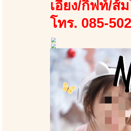
เอี้ยง/กิฟท์/ส้ม
โทร. 085-50