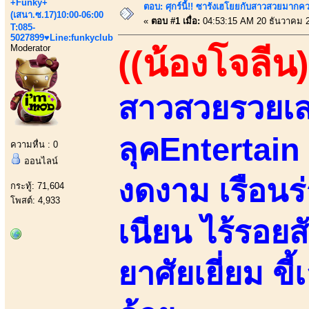
+Funky+
ตอบ: ศุกร์นี้!! ซารังเฮโยยกับสาวสวยมา
(เสนา.ซ.17)10:00-06:00
«
ตอบ #1 เมื่อ:
04:53:15 AM 20 ธันวาคม 
T:085-
5027899♥Line:funkyclub
Moderator
((น้องโจลีน)
สาวสวยรวยเส
ลุคEntertain
ความหื่น : 0
ออนไลน์
งดงาม เรือนร
กระทู้: 71,604
โพสต์: 4,933
เนียน ไร้รอย
ยาศัยเยี่ยม ขี้