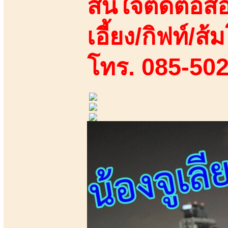
สนใจติดต่อสอ
เอี้ยง/กิฟท์/ส้ม
โทร. 085-50