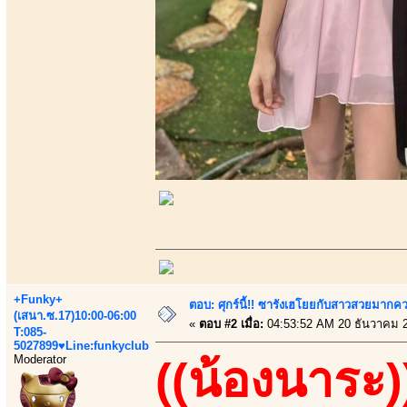
+Funky+
ตอบ: ศุกร์นี้!! ซารังเฮโยยกับสาวสวยมา
(เสนา.ซ.17)10:00-06:00
«
ตอบ #2 เมื่อ:
04:53:52 AM 20 ธันวาคม 
T:085-
5027899♥Line:funkyclub
Moderator
((น้องนาระ)