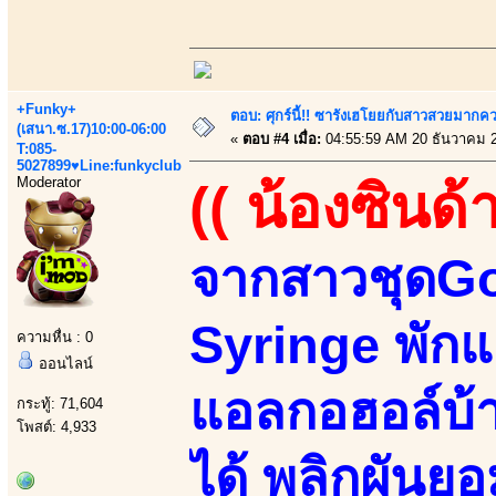
+Funky+
ตอบ: ศุกร์นี้!! ซารังเฮโยยกับสาวสวยมา
(เสนา.ซ.17)10:00-06:00
«
ตอบ #4 เมื่อ:
04:55:59 AM 20 ธันวาคม 
T:085-
5027899♥Line:funkyclub
Moderator
(( น้องซินด้า
จากสาวชุดGo
Syringe พัก
ความหื่น : 0
ออนไลน์
แอลกอฮอล์บ้า
กระทู้: 71,604
โพสต์: 4,933
ได้ พลิกผันย