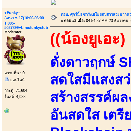
+Funky+
ตอบ: ศุกร์นี้!! ซารังเฮโยยกับสาวสวยมา
(เสนา.ซ.17)10:00-06:00
«
ตอบ #3 เมื่อ:
04:54:37 AM 20 ธันวาคม 
T:085-
5027899♥Line:funkyclub
Moderator
((น้องยูเอะ)
ดั่งดาวฤกษ์ 
ความหื่น : 0
สดใสมีแสงสว่
ออนไลน์
กระทู้: 71,604
สร้างสรรค์ผ
โพสต์: 4,933
อันสดใส เตรี