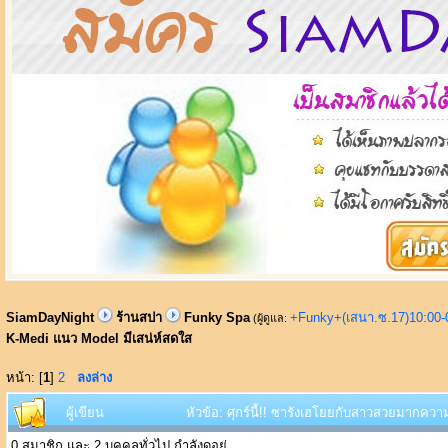
SiamDayNight
ร้านสปา
Funky Spa
+Funky+(เสนา.ซ.17)10:00-
(ผู้ดูแล:
K-Medi แนว Model มีเสน่ห์สดใส
หน้า: [
1
]
2
ลงล่าง
ผู้เขียน
หัวข้อ: ศุกร์นี้!! ซารังเฮโยยกับสาวสวยมากคว
0 สมาชิก และ 2 บุคคลทั่วไป กำลังดูอยู่