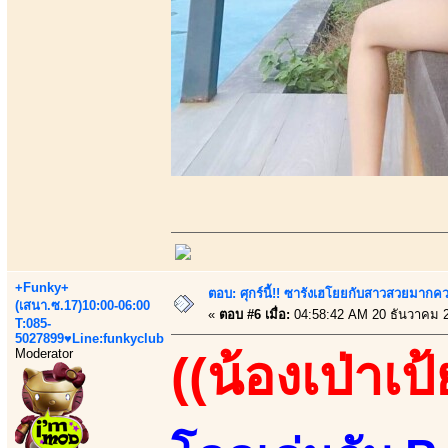
+Funky+
ตอบ: ศุกร์นี้!! ซารังเฮโยยกับสาวสวยมา
(เสนา.ซ.17)10:00-06:00
«
ตอบ #6 เมื่อ:
04:58:42 AM 20 ธันวาคม 
T:085-
5027899♥Line:funkyclub
Moderator
((น้องเป่าเป้