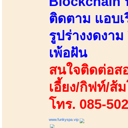
Blockchain น
ติดตาม แอบเร
รูปร่างงดงา
เพ้อฝัน
สนใจติดต่อสอ
เอี้ยง/กิฟท์/ส้ม
โทร. 085-50
www.funkyspa.vip