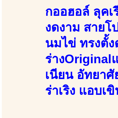
กออฮอล์ ลุคเร
งดงาม สายโป
นมไข่ ทรงตั้ง
ร่างOriginal
เนียน อัทยาศั
ร่าเริง แอบเขิ