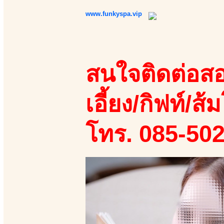
www.funkyspa.vip
สนใจติดต่อสอ
เอี้ยง/กิฟท์/ส้ม
โทร. 085-50