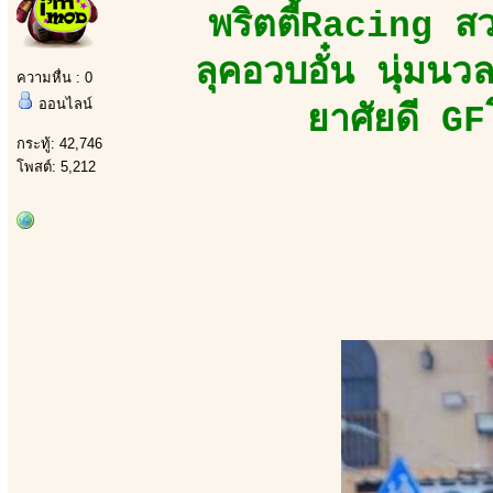
พริตตี้Racing ส
ลุคอวบอั๋น นุ่มน
ความหื่น : 0
ออนไลน์
ยาศัยดี GF
กระทู้: 42,746
โพสต์: 5,212