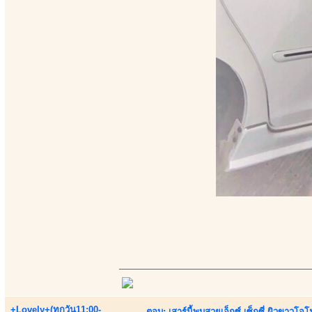
+Lovely+(ทุกวัน11:00-
ตอบ: เสาร์นี้พบสวยเอ็กซ์ เซ็กซี่ ผิวขาวโ