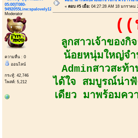
05:00)T080-
«
ตอบ #5 เมื่อ:
04:27:28 AM 18 มกราคม 
9492055Line:spalovely123
Moderator
((
ลูกสาวเจ้าของกิ
น้อยหนุ่มใหญ่
ความหื่น : 0
ออนไลน์
Adminสาวสะท้าน
กระทู้: 42,746
ได้ใจ สมบูรณ์น่า
โพสต์: 5,212
เดียว มาพร้อมความ