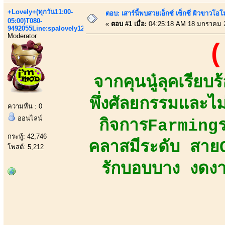
+Lovely+(ทุกวัน11:00-
ตอบ: เสาร์นี้พบสวยเอ็กซ์ เซ็กซี่ ผิวขาวโ
05:00)T080-
«
ตอบ #1 เมื่อ:
04:25:18 AM 18 มกราคม 
9492055Line:spalovely123
Moderator
(
จากคุนนู๋ลุคเรีย
พึ่งศัลยกรรมและไม
ความหื่น : 0
ออนไลน์
กิจการFarmingร
กระทู้: 42,746
คลาสมีระดับ สายC
โพสต์: 5,212
รักบอบบาง งดงา