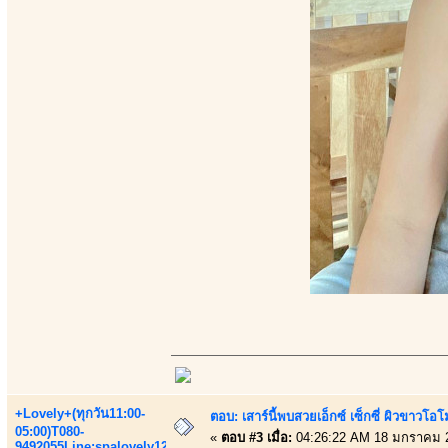
+Lovely+(ทุกวัน11:00-
ตอบ: เสาร์นี้พบสวยเอ็กซ์ เซ็กซี่ ผิวขาวโ
05:00)T080-
«
ตอบ #3 เมื่อ:
04:26:22 AM 18 มกราคม 
9492055Line:spalovely123