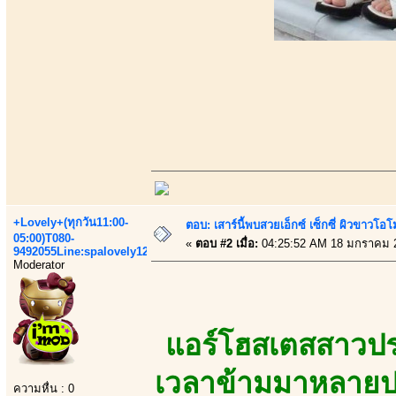
+Lovely+(ทุกวัน11:00-
ตอบ: เสาร์นี้พบสวยเอ็กซ์ เซ็กซี่ ผิวขาวโ
05:00)T080-
«
ตอบ #2 เมื่อ:
04:25:52 AM 18 มกราคม 
9492055Line:spalovely123
Moderator
แอร์โฮสเตสสาวปร
เวลาข้ามมาหลายปร
ความหื่น : 0