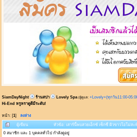
SiamDayNight
ร้านสปา
Lovely Spa
+Lovely+(ทุกวัน11:00-05:
(ผู้ดูแล:
Hi-End หรูหราดูดีมีระดับ!
หน้า: [
1
]
ลงล่าง
ผู้เขียน
หัวข้อ: เสาร์นี้พบสวยเอ็กซ์ เซ็กซี่ ผิวขาวโอโม่ส
0 สมาชิก และ 1 บุคคลทั่วไป กำลังดูอยู่