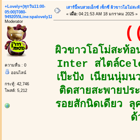
+Lovely+(ทุกวัน11:00-
เสาร์นี้พบสวยเอ็กซ์ เซ็กซี่ ผิวขาวโอโม่ส
05:00)T080-
«
เมื่อ:
04:21:53 AM 18 มกราคม 2025 »
9492055Line:spalovely123
Moderator
(
ผิวขาวโอโม่สะท้อ
Inter สไตล์Cel
ความหื่น : 0
ออนไลน์
เป๊ะปัง เนียนนุ่ม
กระทู้: 42,746
ติดสายสะพายประ
โพสต์: 5,212
รอยสักนิดเดียว ลุ
ด