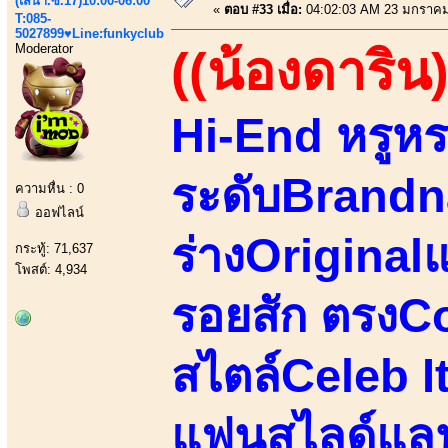
(เสนา.ซ.17)10:00-06:00
«
ตอบ #33 เมื่อ:
04:02:03 AM 23 มกราคม
T:085-
5027899♥Line:funkyclub
Moderator
((น้องดาริน)
Hi-End หรูหร
ระดับBrandn
ความหื่น : 0
ออฟไลน์
ร่างOriginal
กระทู้: 71,637
โพสต์: 4,934
รอยสัก ตรงC
สไตล์Celeb 
แฟนสไลด์แลนด