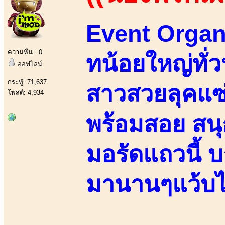
Event Organi
ความหื่น : 0
ทน้อยใหญ่ทั่ว
ออฟไลน์
กระทู้: 71,637
สาวสวยลุคแซ่
โพสต์: 4,934
พร้อมสอย สน
มอรัดแถวนี้ บ
มานานๆแว้บไ