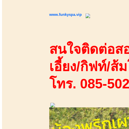
www.funkyspa.vip
สนใจติดต่อสอ
เอี้ยง/กิฟท์/ส้ม
โทร. 085-50