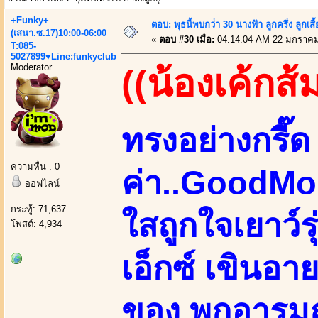
+Funky+
ตอบ: พุธนี้พบกว่่า 30 นางฟ้า ลูกครึ่ง ลูก
(เสนา.ซ.17)10:00-06:00
«
ตอบ #30 เมื่อ:
04:14:04 AM 22 มกราคม
T:085-
5027899♥Line:funkyclub
Moderator
((น้องเค้กส้
ทรงอย่างกรี๊ด 
ความหื่น : 0
ค่า..GoodMo
ออฟไลน์
กระทู้: 71,637
ใสถูกใจเยาว์
โพสต์: 4,934
เอ็กซ์ เขินอา
ของ พกอารมณ์