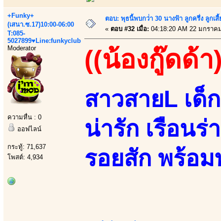
+Funky+
ตอบ: พุธนี้พบกว่่า 30 นางฟ้า ลูกครึ่ง ลูก
(เสนา.ซ.17)10:00-06:00
«
ตอบ #32 เมื่อ:
04:18:20 AM 22 มกราคม
T:085-
5027899♥Line:funkyclub
Moderator
((น้องกู๊ดด้า
สาวสายL เด็
ความหื่น : 0
น่ารัก เรือนร่า
ออฟไลน์
กระทู้: 71,637
รอยสัก พร้อ
โพสต์: 4,934