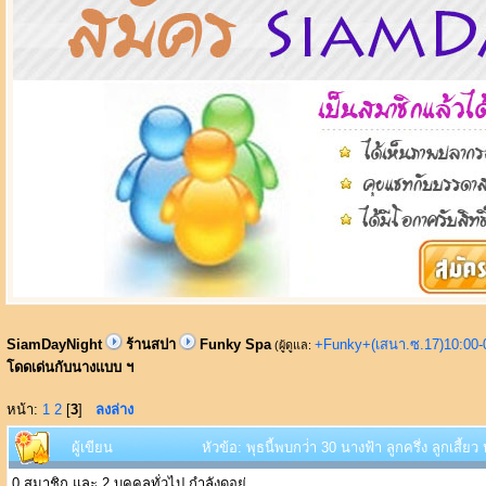
SiamDayNight
ร้านสปา
Funky Spa
+Funky+(เสนา.ซ.17)10:00-
(ผู้ดูแล:
โดดเด่นกับนางแบบ ฯ
หน้า:
1
2
[
3
]
ลงล่าง
ผู้เขียน
หัวข้อ: พุธนี้พบกว่่า 30 นางฟ้า ลูกครึ่ง ลูกเสี
0 สมาชิก และ 2 บุคคลทั่วไป กำลังดูอยู่