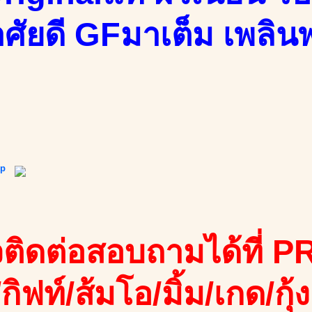
ศัยดี GFมาเต็ม เพลินพริ
ip
ติดต่อสอบถามได้ที่ PR
/กิฟท์/ส้มโอ/มิ้ม/เกด/กุ้ง