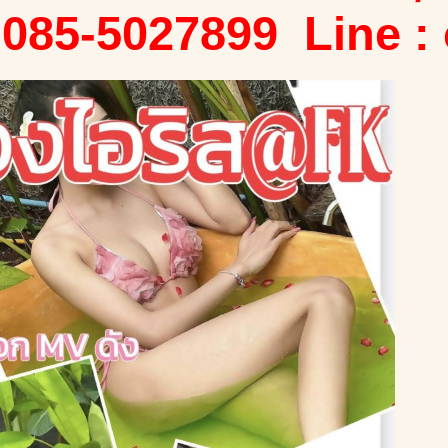
 085-5027899 Line :