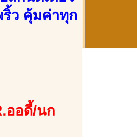
้ว คุ้มค่าทุก
.ออดี้/นก