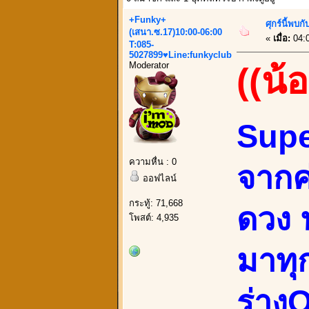
+Funky+
ศุกร์นี้พบ
(เสนา.ซ.17)10:00-06:00
«
เมื่อ:
04:0
T:085-
5027899♥Line:funkyclub
Moderator
((น้
Supe
ความหื่น : 0
จากค
ออฟไลน์
กระทู้: 71,668
ดวง
โพสต์: 4,935
มาทุ
ร่างO