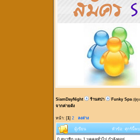
SiamDayNight
ร้านสปา
Funky Spa
(ผู้ด
จากค่ายดัง
หน้า: [
1
]
2
ลงล่าง
ผู้เขียน
หัวข้อ: ศุกร์นี
0 สมาชิก และ 1 บุคคลทั่วไป กำลังดูอยู่