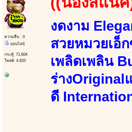
((น้องสแน๊ค
งดงาม Elegan
ความหื่น : 0
สวยหมวยเอ็กซ
ออนไลน์
กระทู้: 71,604
เพลิดเพลิน B
โพสต์: 4,933
ร่างOriginalแ
ดี Internati