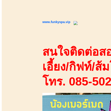
www.funkyspa.vip
สนใจติดต่อสอ
เอี้ยง/กิฟท์/ส้ม
โทร. 085-50