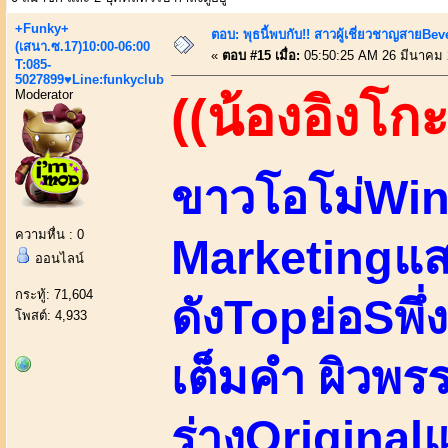
+Funky+
ตอบ: พุธนี้พบกับ!! สาวผู้เชี่ยวชาญสายBe
(เสนา.ซ.17)10:00-06:00
«
ตอบ #15 เมื่อ:
05:50:25 AM 26 มีนาคม 
T:085-
5027899♥Line:funkyclub
Moderator
((น้องอิงโกะ
ขาวโอโม่Wink
ความหื่น : 0
Marketingแส
ออนไลน์
กระทู้: 71,604
ดังTopย่อSพึ่ง
โพสต์: 4,933
เต็มคำ ผิวพร
ร่างOriginalแ