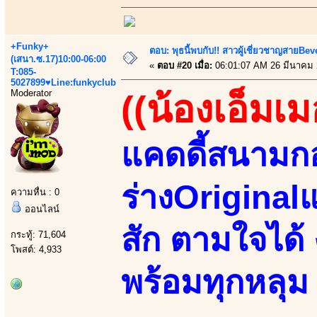
+Funky+
ตอบ: พุธนี้พบกับ!! สาวผู้เชี่ยวชาญสายBe
(เสนา.ซ.17)10:00-06:00
«
ตอบ #20 เมื่อ:
06:01:07 AM 26 มีนาคม 
T:085-
5027899♥Line:funkyclub
Moderator
((น้องเอ็มเม
แคดดี้สนามกอ
ร่างOriginalแ
ความหื่น : 0
ออนไลน์
สัก ตามใจได้
กระทู้: 71,604
โพสต์: 4,933
พร้อมทุกหลุม