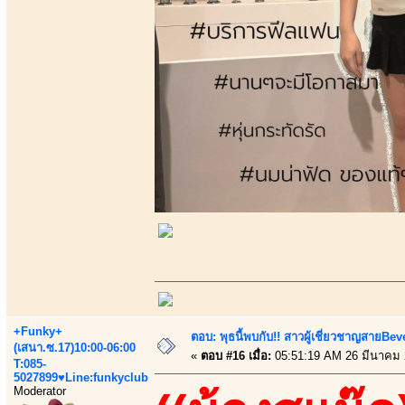
+Funky+
ตอบ: พุธนี้พบกับ!! สาวผู้เชี่ยวชาญสายBe
(เสนา.ซ.17)10:00-06:00
«
ตอบ #16 เมื่อ:
05:51:19 AM 26 มีนาคม 
T:085-
5027899♥Line:funkyclub
Moderator