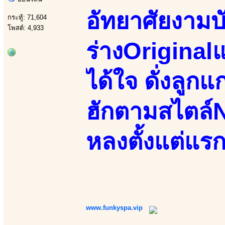
อัทยาศัยงามบั
กระทู้: 71,604
โพสต์: 4,933
ร่างOriginalแ
ได้ใจ ดั่งลูก
ฮักตามสไตล์N
หลงตั้งแต่แร
www.funkyspa.vip