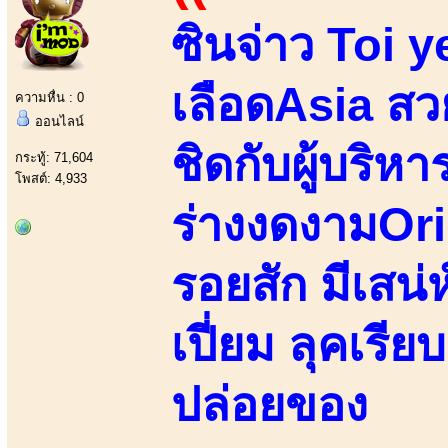
ซินจ่าว Toi 
เลือดAsia สวยน
ความหื่น : 0
ออนไลน์
ชิดกับผู้บริห
กระทู้: 71,604
โพสต์: 4,933
ร่างงดงามOri
รอยสัก มีเสน่
เปี่ยม ลุคเร
ปล่อยของ