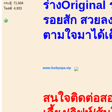
ร่างOriginal ร
กระทู้: 71,604
โพสต์: 4,933
รอยสัก สวยลง
ตามใจมาได้เต
www.funkyspa.vip
สนใจติดต่อสอ