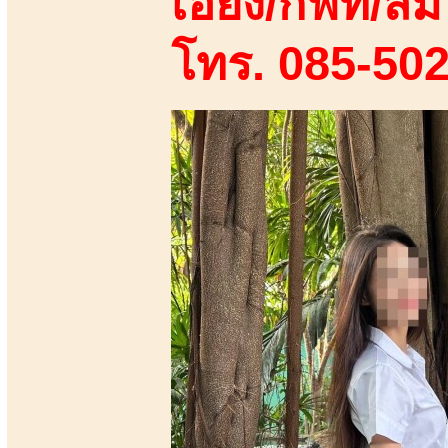
เอี้ยง/กิฟท์/ส้ม
โทร. 085-50