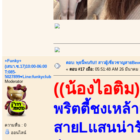
+Funky+
ตอบ: พุธนี้พบกับ!! สาวผู้เชี่ยวชาญสายBe
(เสนา.ซ.17)10:00-06:00
«
ตอบ #17 เมื่อ:
05:51:48 AM 26 มีนาคม 
T:085-
5027899♥Line:funkyclub
Moderator
((น้องไอติม)
พริตตี้ชงเหล้า
สายLแสนน่ารั
ความหื่น : 0
ออนไลน์