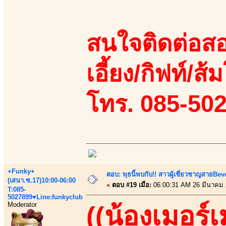
สนใจติดต่อสอ
เอี้ยง/กิฟท์/ส้ม
โทร. 085-50
+Funky+
ตอบ: พุธนี้พบกับ!! สาวผู้เชี่ยวชาญสายBe
(เสนา.ซ.17)10:00-06:00
«
ตอบ #19 เมื่อ:
06:00:31 AM 26 มีนาคม 
T:085-
5027899♥Line:funkyclub
Moderator
((น้องเมอร์เ