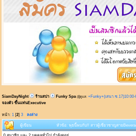
SiamDayNight
ร้านสปา
Funky Spa
+Funky+(เสนา.ซ.17)10:00-
(ผู้ดูแล:
จองตัว ขึ้นแท่นExecutive
หน้า:
1
[
2
]
3
ลงล่าง
ผู้เขียน
หัวข้อ: พุธนี้พบกับ!! สาวผู้เชี่ยวชาญสายBever
0 สมาชิก และ 2 บุคคลทั่วไป กำลังดูอยู่