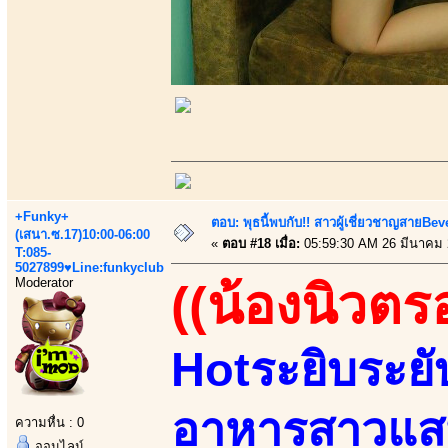
+Funky+
ตอบ: พุธนี้พบกับ!! สาวผู้เชี่ยวชาญสายBe
(เสนา.ซ.17)10:00-06:00
«
ตอบ #18 เมื่อ:
05:59:30 AM 26 มีนาคม 
T:085-
5027899♥Line:funkyclub
Moderator
((น้องนิวตร
Hotระยิบระยั
อาหารสาวแสน
ความหื่น : 0
ออนไลน์