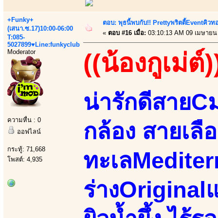
+Funky+
ตอบ: พุธนี้พบกับ!! Prettyพริตตี้Eventคิวท
(เสนา.ซ.17)10:00-06:00
«
ตอบ #16 เมื่อ:
03:10:13 AM 09 เมษายน
T:085-
5027899♥Line:funkyclub
Moderator
((น้องกูเม่ต์)
น่ารักดีสาย
ความหื่น : 0
กล้อง สายเลื
ออฟไลน์
กระทู้: 71,668
ทะเลMediterr
โพสต์: 4,935
ร่างOriginalแ