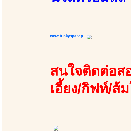
www.funkyspa.vip
สนใจติดต่อสอ
เอี้ยง/กิฟท์/ส้ม