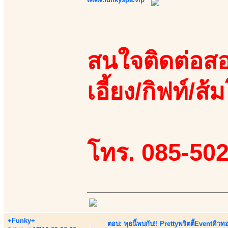
สนใจติดต่อสอ
เอี้ยง/กิฟท์/ส้ม
โทร. 085-50
+Funky+
ตอบ: พุธนี้พบกับ!! Prettyพริตตี้Eventคิวท