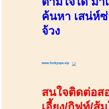
ตามใจได้ มาแ
ค้นหา เสน่ห์ซ
จ้วง
www.funkyspa.vip
สนใจติดต่อสอ
เอี้ยง/กิฟท์/ส้ม