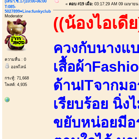
(เสนา.ซ.17)10:00-06:00
«
ตอบ #19 เมื่อ:
03:17:29 AM 09 เมษายน
T:085-
5027899♥Line:funkyclub
Moderator
((น้องไอเดีย
ควงกับนางแ
ความหื่น : 0
เสื้อผ้าFashi
ออฟไลน์
กระทู้: 71,668
ด้านITจากมอร
โพสต์: 4,935
เรียบร้อย นิ่
ขยับหน่อยมีอ