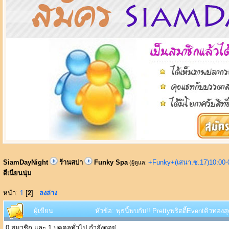
SiamDayNight
ร้านสปา
Funky Spa
+Funky+(เสนา.ซ.17)10:00-
(ผู้ดูแล:
ดีเนียนนุ่ม
หน้า:
1
[
2
]
ลงล่าง
ผู้เขียน
หัวข้อ: พุธนี้พบกับ!! Prettyพริตตี้Eventคิวทอง
0 สมาชิก และ 1 บุคคลทั่วไป กำลังดูอยู่