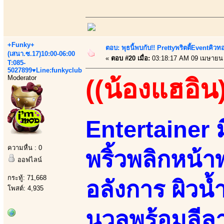
+Funky+
ตอบ: พุธนี้พบกับ!! Prettyพริตตี้Eventคิวท
(เสนา.ซ.17)10:00-06:00
«
ตอบ #20 เมื่อ:
03:18:17 AM 09 เมษายน
T:085-
5027899♥Line:funkyclub
Moderator
((น้องแฮอิน
Entertainer 
ความหื่น : 0
พริ้วพลิกหน้า
ออฟไลน์
กระทู้: 71,668
อลังการ ผิวน้ำ
โพสต์: 4,935
นวลพร้อมลีล