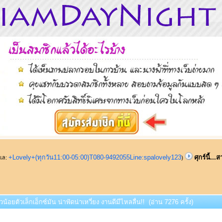
+Lovely+(ทุกวัน11:00-05:00)T080-9492055Line:spalovely123
ศุกร์นี้..
ูแล:
)
สาวน้อยตัวเล็กเอ็กซ์มัน น่าฟัดน่าเหวี่ยง งานดีมีไหลลื่น!! (อ่าน 7276 ครั้ง)