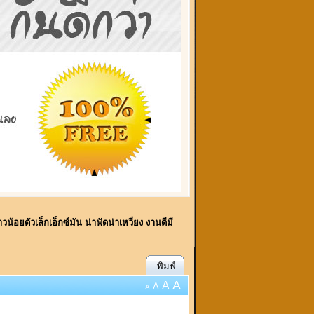
.สาวน้อยตัวเล็กเอ็กซ์มัน น่าฟัดน่าเหวี่ยง งานดีมี
พิมพ์
A
A
A
A