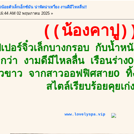
สาวน้อยตัวเล็กเอ็กซ์มัน น่าฟัดน่าเหวี่ยง งานดีมีไหลลื่น!!
16:44 AM 02 พฤษภาคม 2025 »
((น้องคาปู)
ปเปอร์จิ๋วเล็กบางกรอบ กับน้ำหน
กว่า งามดีมีไหลลื่น เรือนร่า
ผิวขาว จากสาวออฟฟิศสายO ทิ
สไตล์เรียบร้อยคุยเก่
www.lovelyspa.vip