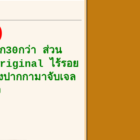
)
ัก30กว่า ส่วน
งOriginal ไร้รอย
้งปากกามาจับเจล
ง