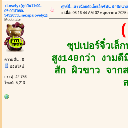
+Lovely+(ทุกวัน11:00-
ศุกร์นี้...สาวน้อยตัวเล็กเอ็กซ์มัน น่าฟัดน่าเ
05:00)T080-
«
เมื่อ:
06:16:44 AM 02 พฤษภาคม 2025 
9492055Line:spalovely123
Moderator
(
ซุปเปอร์จิ๋วเ
สูง140กว่า งามดี
ความหื่น : 0
ออนไลน์
สัก ผิวขาว จาก
กระทู้: 42,756
ส
โพสต์: 5,213