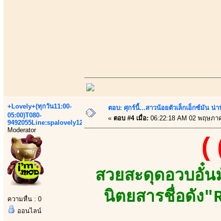
+Lovely+(ทุกวัน11:00-
ตอบ: ศุกร์นี้...สาวน้อยตัวเล็กเอ็กซ์มัน น่า
05:00)T080-
«
ตอบ #4 เมื่อ:
06:22:18 AM 02 พฤษภาค
9492055Line:spalovely123
Moderator
(
สวยสะดุดอวบอั๋น
นิตยสารชื่อดัง
ความหื่น : 0
ออนไลน์