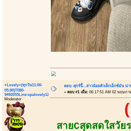
+Lovely+(ทุกวัน11:00-
ตอบ: ศุกร์นี้...สาวน้อยตัวเล็กเอ็กซ์มัน น่า
05:00)T080-
«
ตอบ #1 เมื่อ:
06:17:51 AM 02 พฤษภาค
9492055Line:spalovely123
Moderator
(
สายCสุดสดใสวัยระ