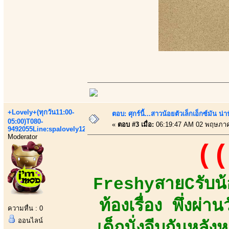
+Lovely+(ทุกวัน11:00-
ตอบ: ศุกร์นี้...สาวน้อยตัวเล็กเอ็กซ์มัน น่า
05:00)T080-
«
ตอบ #3 เมื่อ:
06:19:47 AM 02 พฤษภาค
9492055Line:spalovely123
Moderator
((
FreshyสายCรับน้
ท้องเรื่อง พึ่งผ่
ความหื่น : 0
ออนไลน์
เด็กนั่งจีบกันหลัง