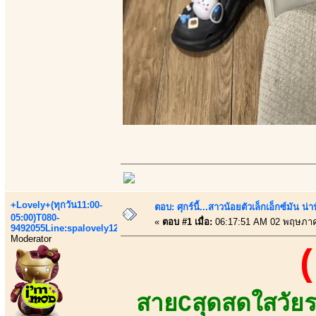
+Lovely+(ทุกวัน11:00-
ตอบ: ศุกร์นี้...สาวน้อยตัวเล็กเอ็กซ์มัน น่า
05:00)T080-
«
ตอบ #1 เมื่อ:
06:17:51 AM 02 พฤษภาค
9492055Line:spalovely123
Moderator
(
สายCสุดสดใสวัยระ