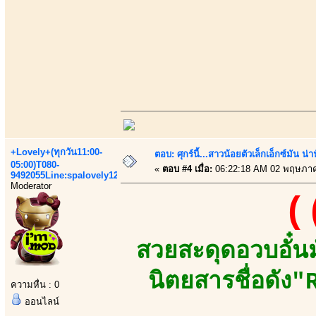
+Lovely+(ทุกวัน11:00-
ตอบ: ศุกร์นี้...สาวน้อยตัวเล็กเอ็กซ์มัน น่า
05:00)T080-
«
ตอบ #4 เมื่อ:
06:22:18 AM 02 พฤษภาค
9492055Line:spalovely123
Moderator
(
สวยสะดุดอวบอั๋น
นิตยสารชื่อดัง
ความหื่น : 0
ออนไลน์