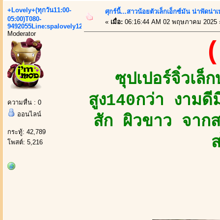
+Lovely+(ทุกวัน11:00-
ศุกร์นี้...สาวน้อยตัวเล็กเอ็กซ์มัน น่าฟัดน่าเ
05:00)T080-
«
เมื่อ:
06:16:44 AM 02 พฤษภาคม 2025 
9492055Line:spalovely123
Moderator
(
ซุปเปอร์จิ๋วเ
สูง140กว่า งามดี
ความหื่น : 0
ออนไลน์
สัก ผิวขาว จาก
กระทู้: 42,789
ส
โพสต์: 5,216