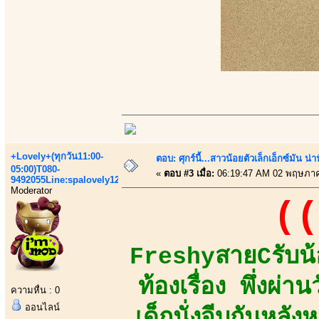
+Lovely+(ทุกวัน11:00-
ตอบ: ศุกร์นี้...สาวน้อยตัวเล็กเอ็กซ์มัน น่า
05:00)T080-
«
ตอบ #3 เมื่อ:
06:19:47 AM 02 พฤษภาค
9492055Line:spalovely123
Moderator
((
FreshyสายCรับน้
ท้องเรื่อง พึ่งผ่
ความหื่น : 0
ออนไลน์
เด็กนั่งจีบกันหลัง