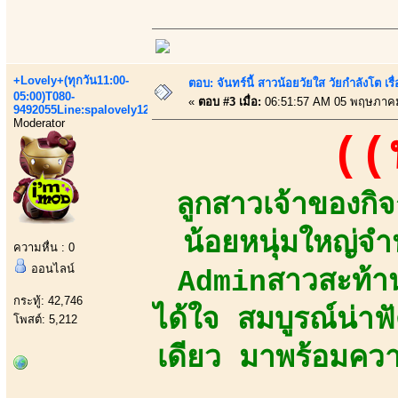
+Lovely+(ทุกวัน11:00-
ตอบ: จันทร์นี้ สาวน้อยวัยใส วัยกำลังโต เร
05:00)T080-
«
ตอบ #3 เมื่อ:
06:51:57 AM 05 พฤษภาคม
9492055Line:spalovely123
Moderator
((
ลูกสาวเจ้าของกิ
น้อยหนุ่มใหญ่
ความหื่น : 0
ออนไลน์
Adminสาวสะท้าน
กระทู้: 42,746
ได้ใจ สมบูรณ์น่า
โพสต์: 5,212
เดียว มาพร้อมความ