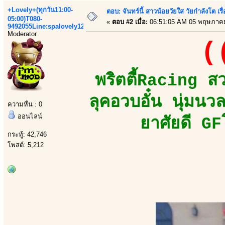
+Lovely+(ทุกวัน11:00-
ตอบ: จันทร์นี้ สาวน้อยวัยใส วัยกำลังโต เร
05:00)T080-
«
ตอบ #2 เมื่อ:
06:51:05 AM 05 พฤษภาคม
9492055Line:spalovely123
Moderator
(
พริตตี้Racing ส
ลุคอวบอั๋น นุ่มน
ความหื่น : 0
ออนไลน์
ยาศัยดี GF
กระทู้: 42,746
โพสต์: 5,212