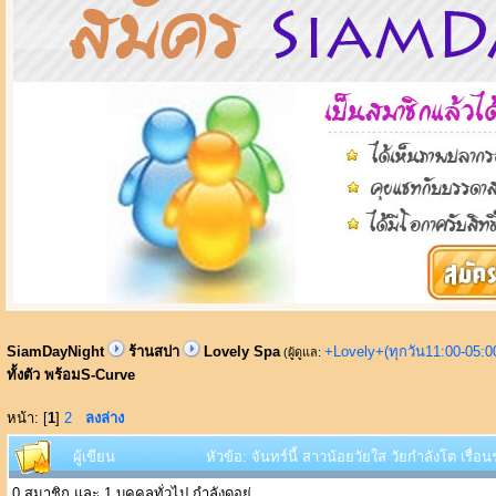
SiamDayNight
ร้านสปา
Lovely Spa
+Lovely+(ทุกวัน11:00-05:
(ผู้ดูแล:
ทั้งตัว พร้อมS-Curve
หน้า: [
1
]
2
ลงล่าง
ผู้เขียน
หัวข้อ: จันทร์นี้ สาวน้อยวัยใส วัยกำลังโต เรื่
0 สมาชิก และ 1 บุคคลทั่วไป กำลังดูอยู่