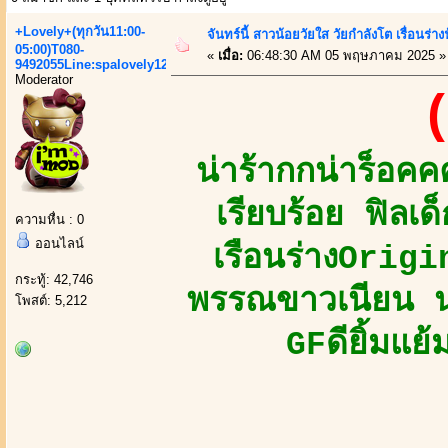
+Lovely+(ทุกวัน11:00-
จันทร์นี้ สาวน้อยวัยใส วัยกำลังโต เรื่อนร่
05:00)T080-
«
เมื่อ:
06:48:30 AM 05 พฤษภาคม 2025 »
9492055Line:spalovely123
Moderator
(
น่าร้ากกน่าร็อ
เรียบร้อย ฟิลเ
ความหื่น : 0
ออนไลน์
เรือนร่างOrig
กระทู้: 42,746
พรรณขาวเนียน นุ
โพสต์: 5,212
GFดียิ้มแย