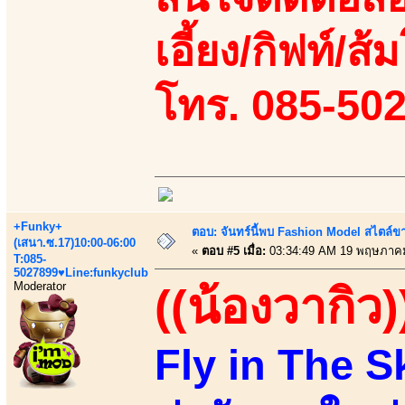
เอี้ยง/กิฟท์/ส้ม
โทร. 085-50
+Funky+
ตอบ: จันทร์นี้พบ Fashion Model สไตล์ขา
(เสนา.ซ.17)10:00-06:00
«
ตอบ #5 เมื่อ:
03:34:49 AM 19 พฤษภาคม
T:085-
5027899♥Line:funkyclub
Moderator
((น้องวากิว)
Fly in The 