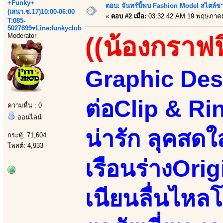
+Funky+
ตอบ: จันทร์นี้พบ Fashion Model สไตล์ขา
(เสนา.ซ.17)10:00-06:00
«
ตอบ #2 เมื่อ:
03:32:42 AM 19 พฤษภาคม
T:085-
5027899♥Line:funkyclub
Moderator
((น้องกราฟฟ
Graphic Des
ต่อClip & Ri
ความหื่น : 0
ออนไลน์
น่ารัก ลุคสด
กระทู้: 71,604
โพสต์: 4,933
เรือนร่างOri
เนียนลื่นไหลโ