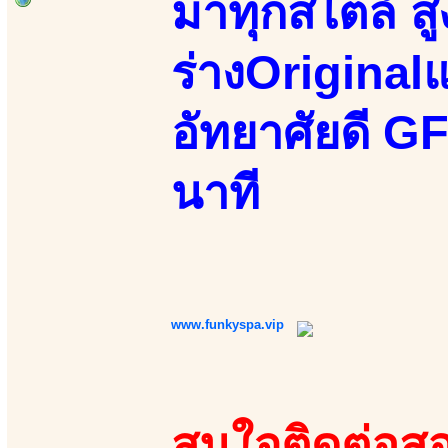
มาทุกสไตล์ สู
ร่างOriginalแ
อัทยาศัยดี GFม
นาที
www.funkyspa.vip
สนใจติดต่อสอ