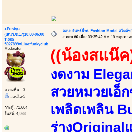
+Funky+
ตอบ: จันทร์นี้พบ Fashion Model สไตล์ขา
(เสนา.ซ.17)10:00-06:00
«
ตอบ #6 เมื่อ:
03:35:42 AM 19 พฤษภาคม
T:085-
5027899♥Line:funkyclub
Moderator
((น้องสแน๊ค
งดงาม Elegan
สวยหมวยเอ็กซ
ความหื่น : 0
ออนไลน์
เพลิดเพลิน B
กระทู้: 71,604
โพสต์: 4,933
ร่างOriginalแ