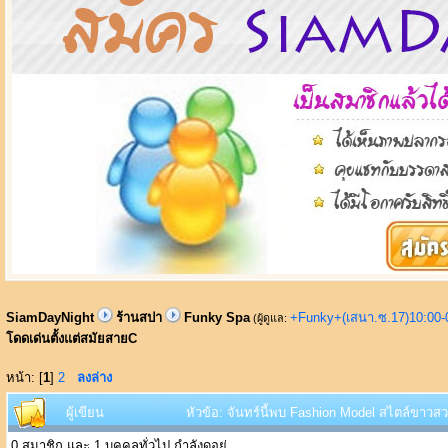
SiamDayNight
ร้านสปา
Funky Spa
+Funky+(เสนา.ซ.17)10:00-
(ผู้ดูแล:
โดดเด่นตั้งแต่สมัยสายC
หน้า: [
1
]
2
ลงล่าง
ผู้เขียน
หัวข้อ: จันทร์นี้พบ Fashion Model สไตล์ขาวสว
0 สมาชิก และ 1 บุคคลทั่วไป กำลังดูอยู่