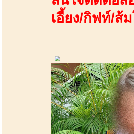
เอี้ยง/กิฟท์/ส้ม