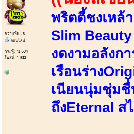
พริตตี้ชงเหล้า
Slim Beauty ย
ความหื่น : 0
ออนไลน์
งดงามอลังกา
กระทู้: 71,604
โพสต์: 4,933
เรือนร่างOrig
เนียนนุ่มชุ่มชื
ถึงEternal ส