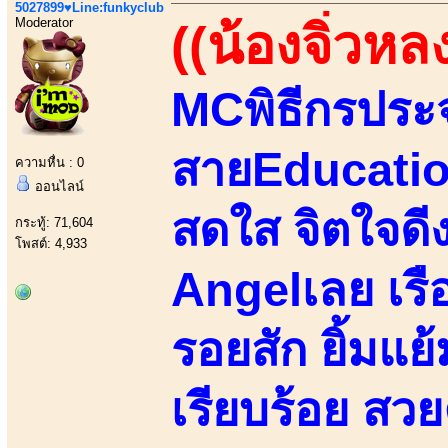
5027899♥Line:funkyclub
Moderator
((น้องจิ่วหล
MCพิธีกรประ
สายEducatio
ความหื่น : 0
ออนไลน์
สดใส จิตใจดี
กระทู้: 71,604
โพสต์: 4,933
Angelเลย เรื
รอยสัก ยิ้มแย
เรียบร้อย สวย