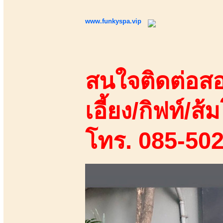
www.funkyspa.vip
สนใจติดต่อสอ
เอี้ยง/กิฟท์/ส้ม
โทร. 085-50