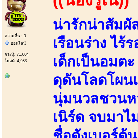
น่ารักน่าสัมผั
ความหื่น : 0
เรือนร่าง ไร
ออนไลน์
กระทู้: 71,604
เด็กเป็นอมตะ
โพสต์: 4,933
ดุดันโลดโผน
นุ่มนวลชวนห
เนิร์ด จบมา
ชื่อดังเบอร์