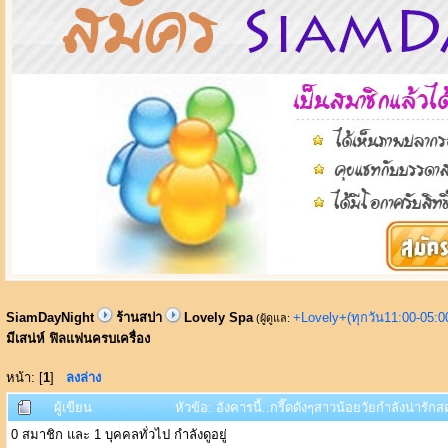
SiamDayNight
ร้านสปา
Lovely Spa
+Lovely+(ทุกวัน11:00-05:
(ผู้ดูแล:
มีเสน่ห์ ฟิลแฟนครบเครื่อง
หน้า: [
1
]
ลงล่าง
ผู้เขียน
หัวข้อ: อังคารนี้..กรี๊ดดังๆสาวน้อยวัยกำลังน่าร
0 สมาชิก และ 1 บุคคลทั่วไป กำลังดูอยู่