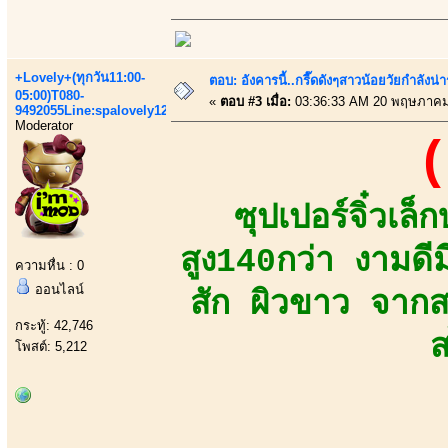
+Lovely+(ทุกวัน11:00-
ตอบ: อังคารนี้..กรี๊ดดังๆสาวน้อยวัยกำลัง
05:00)T080-
«
ตอบ #3 เมื่อ:
03:36:33 AM 20 พฤษภาคม
9492055Line:spalovely123
Moderator
(
ซุปเปอร์จิ๋วเ
สูง140กว่า งามดี
ความหื่น : 0
ออนไลน์
สัก ผิวขาว จาก
กระทู้: 42,746
ส
โพสต์: 5,212