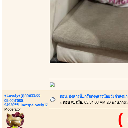
+Lovely+(ทุกวัน11:00-
ตอบ: อังคารนี้..กรี๊ดดังๆสาวน้อยวัยกำลัง
05:00)T080-
«
ตอบ #1 เมื่อ:
03:34:03 AM 20 พฤษภาคม
9492055Line:spalovely123
Moderator
(