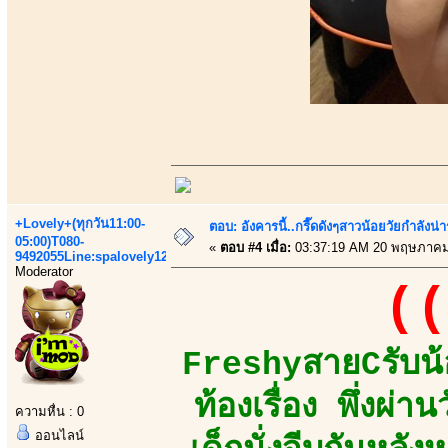
+Lovely+(ทุกวัน11:00-
ตอบ: อังคารนี้..กรี๊ดดังๆสาวน้อยวัยกำลัง
05:00)T080-
«
ตอบ #4 เมื่อ:
03:37:19 AM 20 พฤษภาคม
9492055Line:spalovely123
Moderator
((
FreshyสายCรับน้
ท้องเรื่อง พึ่งผ่
ความหื่น : 0
ออนไลน์