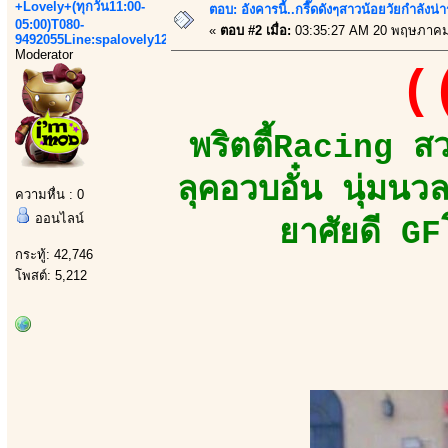
+Lovely+(ทุกวัน11:00-
ตอบ: อังคารนี้..กรี๊ดดังๆสาวน้อยวัยกำลัง
05:00)T080-
«
ตอบ #2 เมื่อ:
03:35:27 AM 20 พฤษภาคม
9492055Line:spalovely123
Moderator
(
พริตตี้Racing ส
ลุคอวบอั๋น นุ่มน
ความหื่น : 0
ออนไลน์
ยาศัยดี GF
กระทู้: 42,746
โพสต์: 5,212