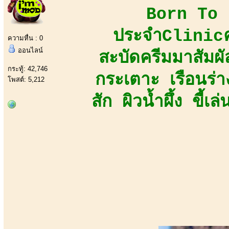
Born To B
ประจำClinicคว
ความหื่น : 0
ออนไลน์
สะบัดครีมมาสัมผัส
กระทู้: 42,746
กระเตาะ เรือนร่
โพสต์: 5,212
สัก ผิวน้ำผึ้ง ขี